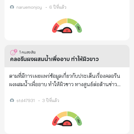
สารสกัดจากกระบองเพชร, สารสกัดจากผลส้มแขก, คอล
naruemonjoy
•
6 ปีที่แล้ว
ลาเจนเปปไทด์จากปลา, สารสกัดจากพริกและโครเมียม)
ในช่วงปี พ.ศ.2561 ข้อมูลนี้ส่งถึงมูลนิธิเพื่อผู้บริโภค เพื่อ
เผยแพร่ต่อประชาชน มีรายละเอียด ดังนี้ ชื่ออาหารบน
ฉลาก: ผลิตภัณฑ์เสริมอาหาร เซเว่น เดย์ เซเว่น ดี กรณี
ความผิด/สาเหตุที่ต้องยกเลิก: อาหารไม่บริสุทธิ์
1
คนสงสัย
เนื่องจากตรวจพบยาแผนปัจจุบัน Sibutramine (ยาลด
คลอรีนผงผสมน้ำเพื่ออาบ ทำให้ผิวขาว
น้ำหนัก) ข้อมูลสถานประกอบการ: บริษัทคอสมา แล็บ
จำกัด (กรุงเทพมหานคร)(ใบอนุญาตที่ 10-1-13058) ที่
ตามที่มีการเผยแพร่ข้อมูลเกี่ยวกับประเด็นเรื่องคลอรีน
ตั้งสถานประกอบการ: บ้านเลขที่ 678 ซอยพระรามที่ 2
ผงผสมน้ำเพื่ออาบ ทำให้ผิวขาว ทางศูนย์ต่อต้านข่าว
ซอย 60 แขวงแสมดำ เขตบางขุนเทียน จังหวัด
ปลอมได้ดำเนินการตรวจสอบข้อเท็จจริงโดยสำนักงาน
กรุงเทพมหานคร 10150 เลขสารบบอาหารที่ถูกยกเลิก:
คณะกรรมการอาหารและยา กระทรวงสาธารณสุข พบ
std47931
•
3 ปีที่แล้ว
10-1-13058-1-0001 คำสั่งยกเลิก เลขสารบบอาหาร/ลง
ว่าประเด็นดังกล่าวนั้น เป็นข้อมูลเท็จ คลอรีนเป็นสาร
วันที่: คำสั่ง อย. ที่ 128/2561 ลงวันที่ 20 มีนาคม 2561
กัดกร่อน จัดเป็นวัตถุอันตรายใช้สำหรับฆ่าเชื้อโรค ไม่
อ้างอิงจากเอกสารสำนักงานคณะกรรมการอาหารและ
เหมาะกับร่างกายของมนุษย์ อีกทั้งจัดเป็นสารห้ามใช้ใน
ยา: https://drive.google.com/open?