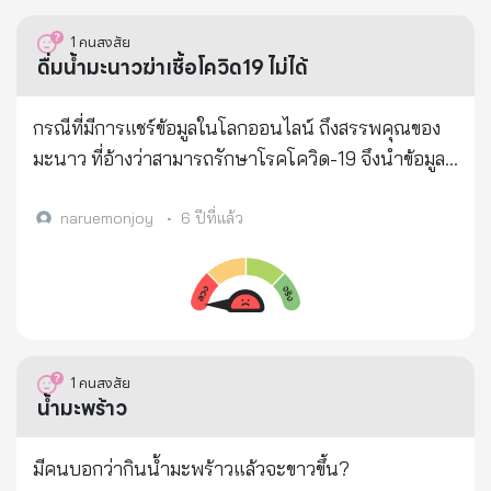
เครื่องสำอาง หากสัมผัสผิวหนังในปริมาณมากจะทำให้
id=1dZAqXAtvIHw1UPBlLaol19JLC2balkgT
ผิวหนังไหม้รุนแรง ระคายเคืองดวงตาและระบบทางเดิน
1
คนสงสัย
หายใจ แนะใช้ตรงตามวัตถุประสงค์และปฏิบัติตามคำ
ดื่มน้ำมะนาวฆ่าเชื้อโควิด19 ไม่ได้
แนะนำบนฉลาก เพื่อความปลอดภัย
กรณีที่มีการแชร์ข้อมูลในโลกออนไลน์ ถึงสรรพคุณของ
มะนาว ที่อ้างว่าสามารถรักษาโรคโควิด-19 จึงนำข้อมูลนี้
สอบถามกับแพทย์ผู้เชี่ยวชาญ ดร.นพ.พรเทพ ศิริวนารัง
สรรค นายกสมาคมเวชศาสตร์ป้องกัน แห่งประเทศไทย
naruemonjoy
•
6 ปีที่แล้ว
ระบุว่า มะนาวมีวิตามินซีสูง ช่วยให้ร่างกายมีภูมิคุ้มกันแต่
ไม่สามารถฆ่าเชื้อไวรัสได้ ดร.นพ.พรเทพ กล่าวว่า “สิ่ง
เหล่านี้ไม่ใช่เป็นการฆ่าเชื้อโรค แต่ไปทำให้เชื้อโรคไม่
สามารถฝังเข้าไปในเซลล์ของทางเดินหายใจและปอดได้
ง่าย และให้กำจัดออกทิ้งไป ยังไม่มียาใดๆ ทั้งสิ้น ในการ
1
คนสงสัย
ฆ่าเชื้อไวรัส ในโลกนี้ ยาที่มีอยู่ ที่ใช้ตอนนี้คือ ยาฟาวิรา
น้ำมะพร้าว
เวียร์ ก็เพียงแต่ทำให้เชื้อมันอ่อนแรง และร่างกายกำจัด
มันด้วยการกินมันด้วยเซลล์เม็ดเลือดขาวเท่านั้นเอง แต่
มีคนบอกว่ากินน้ำมะพร้าวแล้วจะขาวขึ้น?