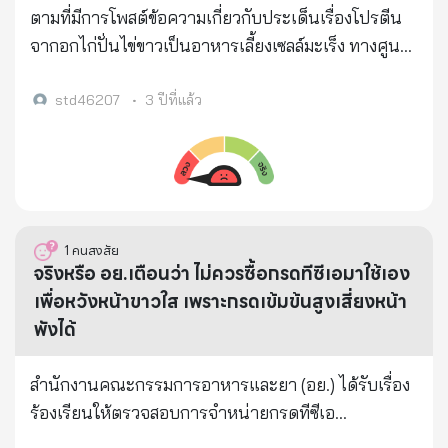
ตามที่มีการโพสต์ข้อความเกี่ยวกับประเด็นเรื่องโปรตีน
จากอกไก่ปั่นไข่ขาวเป็นอาหารเลี้ยงเซลล์มะเร็ง ทางศูนย์
ต่อต้านข่าวปลอมได้ดำเนินการตรวจสอบข้อเท็จจริงโดย
สถาบันมะเร็งแห่งชาติ กรมการแพทย์ กระทรวง
std46207
•
3 ปีที่แล้ว
สาธารณสุข พบว่าประเด็นดังกล่าวนั้น เป็นข้อมูลเท็จ
1
คนสงสัย
จริงหรือ อย.เตือนว่า ไม่ควรซื้อกรดทีซีเอมาใช้เอง
เพื่อหวังหน้าขาวใส เพราะกรดเข้มข้นสูงเสี่ยงหน้า
พังได้
สำนักงานคณะกรรมการอาหารและยา (อย.) ได้รับเรื่อง
ร้องเรียนให้ตรวจสอบการจำหน่ายกรดทีซีเอ
(Trichloroacetic Acid : TCA) ทางสื่อเฟซบุ๊กชื่อ Ac-