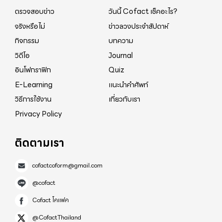
ตรวจสอบข่าว
วันนี้ Cofact เช็คอะไร?
กบริษัทยาลดน้ำหนักแห่งหนึ่ง มาทดลองกิน จำนวน 4
จริงหรือไม่
ข่าวลวงประจำสัปดาห์
แผง ราคา 1,400 บาท ตอนนั้นยังไม่มีอาการข้างเคียง
กิจกรรม
บทความ
น้ำหนักลงช้า 2 เดือนน้ำหนักลดไปเพียง 1 กิโลกรัม จึงสั่ง
วิดีโอ
Journal
ยามากินอีกชุดเมื่อช่วงต้นเดือนสิงหาคมที่ผ่านมา แต่
เปลี่ยนสูตรเป็นสูตรที่ 2 โดยตัวแทนจำหน่ายอ้างว่า จะ
อินโฟกราฟิก
Quiz
ทำให้น้ำหนักลดเร็วกว่ายาชุดแรกที่กินไป พี่สาวของหญิง
E-Learning
แนะนำคำศัพท์
สาวที่กินยาลดน้ำหนักคนนี้ เล่าต่อว่า หลังเริ่มกินยาชุดที่
วิธีการใช้งาน
เกี่ยวกับเรา
สองไปได้ไม่นาน น้องสาวก็เริ่มมีอาการหวาดระแวงผู้คน
Privacy Policy
กระสับกระส่าย นอนไม่หลับ ไม่อยากอาหาร ส่งผลถึง
ภาวะทางอารมณ์ไม่คงที่จนบริษัทต้องสั่งพักงาน เมื่อรู้ว่า
ติดตามเรา
น้องสาวเป็นอย่างนี้จึงรีบพาพบแพทย์เพื่อรักษา ซึ่ง
cofactcoform@gmail.com
แพทย์วินิจฉัยในเบื้องต้นว่า สาเหตุที่น้องสาวของเธอมี
อาการทางจิตเวชน่าจะมาจากการกินยาลดน้ำหนัก ส่วน
@cofact
ชนิดของยาพี่สาวของผู้เสียหาย เปิดเผยว่า ยามีทั้งหมด 4
Cofact โคแฟค
ชนิด รับประทาน 2 ครั้งต่อวัน จากการสอบถามผู้
@CofactThailand
เชี่ยวชาญด้านเภสัชกร พบว่า มียา 2 ชนิดที่กินก่อน