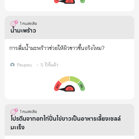
สาเหตุที่ต้องยกเลิก: โฆษณาแสดงสรรพคุณ คุณ
ประโยชน์ของอาหาร โดยยังไม่ได้รับอนุญาตจาก อย.
และทำให้ประชาชนหลงเชื่อได้ว่า ผลิตภัณฑ์เสริมอาหาร
1
คนสงสัย
สามารถรักษาโรคได้ เข้าข่ายอันเป็นเท็จหรือเป็นการ
น้ำมะพร้าว
หลอกลวง ข้อมูลสถานประกอบการ: บริษัท เอฟ.ซี.พี.
จำกัด (จ.ฉะเชิงเทรา) (ใบอนุญาตที่ 24-1-08040) ที่ตั้ง
การดื่มน้ำมะพร้าวช่วยให้ผิวขาวขึ้นจริงไหม?
สถานประกอบการ: บ้านเลขที่ 45 หมู่ 4 ตำบลคลองอุดม
ชลจร อำเภอเมืองฉะเชิงเทรา จังหวัดฉะเชิงเทรา 24000
Peupeu.
•
5 ปีที่แล้ว
เลขสารบบอาหารที่ถูกยกเลิก: 24-1-08040-1-0210 คำ
สั่งยกเลิก เลขสารบบอาหาร/ลงวันที่: คำสั่ง อย. ที่
418/2562 ลงวันที่ 2 กันยายน 2562 อ้างอิงจากเอกสาร
สำนักงานคณะกรรมการอาหารและยา:
https://drive.google.com/open?
1
คนสงสัย
id=1dZAqXAtvIHw1UPBlLaol19JLC2balkgT
โปรตีนจากอกไก่ปั่นไข่ขาวเป็นอาหารเลี้ยงเซลล์
มะเร็ง