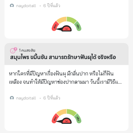
beauty และเว็บไซต์
naydoitall
•
6 ปีที่แล้ว
https://www.facebook.com/Acbeauty/ จากการ
ตรวจสอบพบภาพผลิตภัณฑ์ยากรดทีซีเอที่ไม่ได้ขึ้น
ทะเบียนกับ อย. และข้อความโฆษณาขายยาแสดง
สรรพคุณโดยไม่ได้รับอนุญาต เช่น ลอกฝ้า กระ จุดด่าง
ดำ แต้มไฝ หลุมสิว เป็นต้น กระกวนใจ จึงขอเตือนไปยัง
1
คนสงสัย
วัยรุ่นที่รักความงามต้องการมีผิวขาวใสเรียบเนียน อย่า
สมุนไพร ขมิ้นชัน สามารถรักษาฟันผุได้ จริงหรือ
หลงเชื่อซื้อผลิตภัณฑ์ดังกล่าวมาใช้โดยเด็ดขาด เพราะ
กรดทีซีเอเป็นยาที่ใช้ในการรักษาผู้ป่วยโรคผิวหนัง และ
หากใครที่มีปัญหาเรื่องฟันผุ มีกลิ่นปาก หรือไม่ก็ฟัน
ต้องใช้ภายใต้การดูแลของแพทย์ผู้เชี่ยวชาญเท่านั้น
เหลือง จนทำให้มีปัญหาช่องปากตามมา วันนี้เรามีวิธีแก้
ปัญหาโดยการใช้ขมิ้นชันมาฝาก วิธีรักษาฟันผุ และช่วย
ทำให้ฟันของคุณขาวได้ด้วยขมิ้นชัน ส่วนผสมมีดังนี้ ผง
naydoitall
•
6 ปีที่แล้ว
ขมิ้น 4 ชต น้ำมันมะพร้าว 2.5 ชต เบคกิ้งโซดา 2 ชต