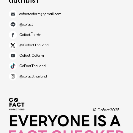
ติดตามเรา
ราย " นี่คือคนที่กำลังนอนโรงพยาบาลตอนนี้อยู่ ซึ่งจะถึง
น้ำว้ามีสารทริปโตเฟน ซึ่งเป็นสารตั้งต้นในการผลิต
หมื่นเตียง ในอีกวันสองวันนี้แน่นอน และคนพวกนี้จะยัง
cofactcoform@gmail.com
ฮอร์โมนเอ็นโดรฟีน 2. ขจัดความเครียด ช่วยให้หลับ
ต้องนอนยึดเตียงไปอีกเรื่อยๆ ไม่ต่ำกว่า 10 วัน นั่น
สบาย และช่วยต้านภาวะซึมเศร้าได้ด้วย เพราะกล้วย
@cofact
หมายความว่า ถ้าเราเกิดติดโควิดขึ้นมา ในวันถัดๆไป
น้ำว้ามีสารทริปโตเฟน ทำให้รู้สึกสงบ ผ่อนคลาย ควรกิน
Cofact โคแฟค
หลังจากนี้ จะเหลือเตียงให้เรานอนรักษา .... น้อยลงไป
ก่อนอาหารเย็น 1 ลูก และหลังอาหารเย็น 1 ลูก 3. แก้ท้อง
@CofactThailand
ทุกที และเตียงจะเริ่มทยอยกันเต็มไปเรื่อยๆ จนกระทั่ง
ผูก เพราะมีกากใย ไฟเบอร์สูง กระตุ้นการขับถ่าย ทำให้
เหมือนต่างประเทศ คือ ไม่มีเตียงให้ใครอีก คราวนี้ ต่อให้
Cofact Coform
อุจจาระนุ่ม ขับถ่ายง่าย ช่วยลดความเสี่ยงการเกิดโรค
มีเงิน ก็หาเตียงนอนไม่ได้หรอกครับ จะโทรร้องเรียนที่
มะเร็งลำไส้ โรคกระเพาะ มะเร็งตับ และบรรเทาอาการ
CoFactThailand
เบอร์ไหน ใครก็คงช่วยไม่ได้ มีประกันกี่ฉบับ ก็ไม่มีผล ไม่
โรคริดสีดวงทวาร 4. แก้อาการท้องเสีย เพราะกล้วยน้ำ
@cofactthailand
ต้องพูดถึงโรงพยาบาลเอกชนหรอกนะครับ โรงพยาบาล
ว่าห่ามมีสารแทนนินที่ช่วยยับยั้งการเจริญเติบโตของ
สนาม .... ก็จะเต็มไปด้วย แย่ไปกว่านั้นก็คือ ... เรามี
แบคทีเรีย ช่วยป้องกันผนังกระเพาะลำไส้ถูกทำลายซึ่ง
เครื่องช่วยหายใจไม่มากพอ เราหาซื้อตอนนี้ ไม่ทันหรอก
เป็นสาเหตุของอาการท้องเสีย 5. ลดความดัน เพราะมี
นะครับ ทั้งโลก ใครก็อยากได้ แล้วในวันที่เกิดซวย
สารโพเแทสเซียมจะช่วยขับโซเดียมออกจากร่างกายผ่าน
© Cofact2025
ปอดบวม อาการโคม่า เราต้องใช้เครื่องช่วยหายใจเพื่อ
เหงื่อ ปัสสาวะ 6. ชะลอชรา ลดริ้วรอยเหี่ยวย่นบนใบหน้า
ยื้อชีวิตนะครับ ถ้าในเวลานั้น ไม่มีเครื่องช่วยหายใจเหลือ
เพราะมีสารเบต้าแคโรทีน วิตามินซีสูง และสารต้าน
เลย เพราะคนก่อนหน้านี้ก็เอาไปใส่กันหมดแล้ว มันก็จะ
อนุมูลอิสระช่วยชะลอวัย ทำให้ผิวพรรณเปล่งปลั่ง มีน้ำมี