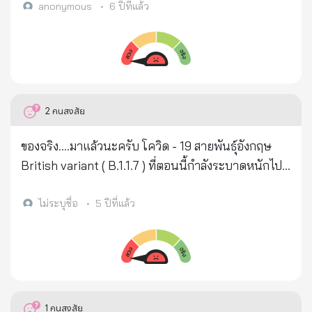
แม่...มีต่อลูก พงษ์เทพต้องเผชิญชตากรรมตามสนองคือ
ไม่หวังดีนำข้อมูลดังกล่าวไปใช้ในทางผิดกฎหมาย และจะ
anonymous
•
6 ปีที่แล้ว
เป็นมะเร็งขั้นรุนแรงที่ตับ ไปผ่าตัดที่ รพ.กรุงเทพ มี
สร้างความเดือดร้อนให้กับพี่น้องประชาชนได้
ทรัพย์สินขายเกือบหมด ตอนนี้เหลือบ้านเพียงแห่งเดียวที่
ปากช่องพออยู่อาศัย โรคร้ายปะทุยังไม่หายนอนรอ
วันดับก็น่าสงสาร เพื่อน ๆ วงคาราบาวก็ไปเยี่ยมพร้อม
กัน นี่คือเหตุการณ์ที่เกิดขึ้นจริงครับ
2
คนสงสัย
ของจริง....มาแล้วนะครับ โควิด - 19 สายพันธุ์อังกฤษ
British variant ( B.1.1.7 ) ที่ตอนนี้กำลังระบาดหนักไป
ทั้งโลกนะครับ ไม่ใช่แค่ที่ไทย ประเทศไทยน่ะหรือ ... ยัง
แค่เริ่มต้น แค่เริ่มต้นจริงๆนะ ที่อังกฤษ ต้นทางของเจ้า
ไม่ระบุชื่อ
•
5 ปีที่แล้ว
สายพันธุ์ดุนี้ มีคนเสียชีวิตกับไวรัสตัวนี้ไปแล้วประมาณ
"หนึ่งแสนสองหมื่นคน" ช่วงที่พีคมากๆ มีคนตาย"ต่อวัน"
คือ พันกว่าคน (ตายวันละพันกว่านะครับ พันหก เกือบๆ
พันเจ็ด เห็นตัวเลขแล้ว ขนลุกเลย) ช่วงผ่อนปรนล็อค
ดาวน์ที่อังกฤษตอนคริสมาสต์ มีการติดเชื้อแบบที่ติดกัน
1
คนสงสัย