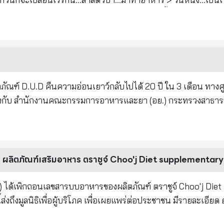
ันหลังให้.. > แกก็รีบยกปืนประทับบ่า...ยิงเปรี้ยง...ไปที่ตัวลิง.. > เ
หล่นตุ๊บ...จาก ต้นไม้ทันที... แต่ลิงตัวนี้...นั่งจับกิ่งไม้เฉย...ไม่หล
พงษ์เทพ...แกยิงปืนแม่น... > ระยะแค่นี้ เป้าใหญ่ขนาดนี้...ไม่พลาด
 > ฝูงลิงที่แยกย้ายกันออกหากินอยู่บริเวณใกล้ ๆ ...
โหยหวน...เหมือนกันหมด... > แกตกใจ...ยืนตกตะลึง...ไม่รู้ว่าเกิดอะไรข
ิตภัณฑ์ D.U.D คืนความอ่อนเยาว์กลับไปได้ 20 ปี ใน 3 เดือน ทางศ
อยู่ใกล้ที่สุด... > แล้วก็หล่นตุ๊บ...ลงมาจากต้นไม้... > คุณ
ิงกับ สำนักงานคณะกรรมการอาหารและยา (อย.) กระทรวงสาธาร
... ทะลุหน้าอก...เลือดแดงฉาน..เต็มตัว... > คุณพงษ์เทพเห็นแล้ว...ต้อ
ี่ถูกยิง.เธอกำลังให้นม ลูก... > ลูกตัว น้อย...กำลังดูดนมอย่างมีความส
อนนั้น ทางสำนักงานคณะกรรมการอาหารและยา (อย.) ได้ตรวจสอบผ
..ลงจากต้นไม้..... > แม่ลิงตัวนี้...ยังหล่นไม่ได้...ยังตายไม่ได้.. > เพ
งเป็นเครื่องสำอาง สำหรับบำรุงผิว มีเลขที่ใบจดแจ้ง 12-1-63000
ิตลูกน้อย...ให้พ้นอันตราย... > เธอกัดฟัน...โหนกิ่งไม้ไว้.แม้จะเจ
D ได้ระบุสรรพคุณของผลิตภัณฑ์ว่า ผลิตภัณฑ์ดังกล่าวสามารถฟื
 ผลิตภัณฑ์เสริมอาหาร ตราชูจ์ Choo'j Diet supplementary
้วยความตกใจ... > พยายามรวบรวมพละกำลังที่ยังพอมี! เหลือทั้งหม
 ลดอายุลงไปจากเดิม 20 ปี ใน 3 เดือน และกล่าวอ้างว่า เจ้าของผล
แล้วก็ฝากฝัง...ให้เลี้ยงลูกน้อยแทนเธอ > หลังจากโยนลูกให้จ่าฝูงแล้ว.
ด้เพิกถอนเลขสารบบอาหารของผลิตภัณฑ์ ตราชูจ์ Choo'j Diet
ลูกปลอดภัยแล้ว... > จึงหลับตา...แล้วหล่นลงมา.....ตาย.. คุณพงษ์เ
ถึงมูลนิธิเพื่อผู้บริโภค เพื่อเผยแพร่ต่อประชาชน มีรายละเอียด ดังนี้
...มีหยดน้ำตาใส ๆ. กำลังไหลริน... > คุณพงษ์เทพ..รีบเดินกลับที่พัก.
จ์ Choo'j Diet supplementary กรณีความผิด/สาเหตุที่ต้องยกเ
และภาพความรักที่ยิ่งใหญ่..ของแม่ลิง...ที่มีต่อลูกน้อย ...... > เป็น