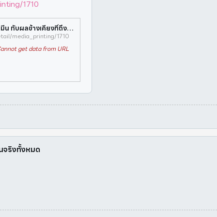
inting/1710
สำนักงานคณะกรรมการอาหารและยา : ไซบูทรามีน กับผลข้างเคียงที่ถึงตาย
il/media_printing/1710
annot get data from URL
ป็นจริงทั้งหมด