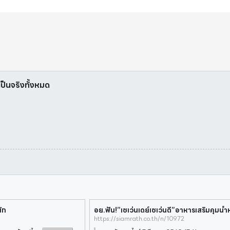
่เป็นจริงทั้งหมด
ัก
อย.ฟัน!”เซเว่นเดย์เซเว่นดี”อาหารเสริมคุมน้ำ
https://siamrath.co.th/n/10972