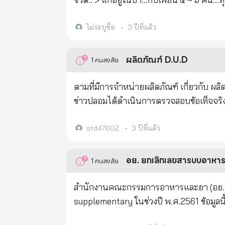
พงษ์เทพ คว้าปืนยาว...สะพายบ่า.เดินเข้าป่าไป... > อาหารโปรดของคุณพงษ์เทพ.....คือแกงเนื้อลิง... > พอเดิน เข้าป่าไปได้
สักพัก. เห็นลิงตัวหนึ่ง...นั่งอยู่บนต้นไม้...ห
ไม่ระบุชื่อ
•
3 ปีที่แล้ว
ประหลาดได้เกิดขึ้น... > ปกติ...ลิงพอถูกยิง..จะ
ว่ายิงไม่ถูก...ก็ไม่น่าเป็นไปได้...เพราะคุณ
ผลิตภัณฑ์ D.U.D
1
คนสงสัย
ในขณะที่กำลังสงสัยอยู่นั้น...ลิงตัวที่ถูกยิง...ร้องโหยหวน...เสียงดังมาก.....
วิ่งแห่กันเข้ามาหาลิงตัวที่ถูกยิง > แล้วร้อง
ตามที่มีการจำหน่ายผลิตภัณฑ์ เกี่ยวกับ ผล
ครู่...ลิงตัวที่ถูกยิง. โยนวัตถุเล็ก ๆ...สีดำ ๆ..ชิ้นหนึ่ง...ให้กับลิงตัวที่
ข่าวปลอมได้ดำเนินการตรวจสอบข้อเท็จจร
พงษ์เทพ...รีบวิ่งไปดู...ลิงถูกยิงเข้าที่หลัง
ประเด็นดังกล่าวนั้น เป็นข้อมูลเท็จ กรณีผลิตภัณฑ์ D.U.D ที่ใช้ข้อความโฆษณาแสดงสรรพคุณของผลิตภัณฑ์ว่าสามารถคืน
หนี... > ลิงที่ตกลงมาเป็นลิงแม่ลูกอ่อน...ขณะท
ความอ่อนเยาว์กลับไปได้ 20 ปี ใน 3 เดื
std47602
•
3 ปีที่แล้ว
ทันทีที่ถูกยิง..ถ้าเป็นลิงตัวอื่น... จะหล่นตุ๊บ.
กล่าวและชี้แจงว่า ผลิตภัณฑ์ D.U.D จดแจ้
ภารกิจใหญ่หลวงที่ต้องทำ...คือ... > รักษาชีว
จากการตรวจสอบเว็บไซต์ขายผลิตภัณฑ์ D.U.
อย. ยกเลิกเลขสารบบอาหาร
1
คนสงสัย
ขาดใจ... > มองดูเลือดที่ไหลหยดเป็นทาง ด
อ่อนเยาว์ให้แก่ผิวหน้า ลบริ้วรอยทันตาเห็น
สุดเสียง...ร้องเรียก.ฝูงลิงเข้ามาใกล้ ๆ.. > 
สำนักงานคณะกรรมการอาหารและยา (อย.) ไ
ลูก...ถูกพาไป จนลับสายตาแล้ว.. แน่ใจว่า...
supplementary ในช่วงปี พ.ศ.2561 ข้อมูลนี้ส่ง
หน้าลิง..แล้วร้องไห้... > เพราะที่เบ้าตาลิง
อาหารบนฉลาก: ผลิตภัณฑ์เสริมอาหาร ตราชู
ทิ้ง...ไม่ยอมออกล่าสัตว์อีกเลยตลอดชีวิต.. > 