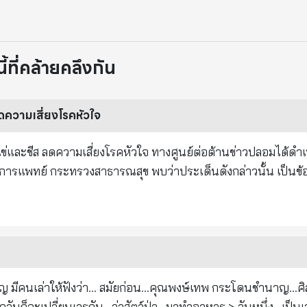
ที่คล้ายคลึงกัน
ดความเสี่ยงโรคหัวใจ
อนไข่และชีส ลดความเสี่ยงโรคหัวใจ ทางศูนย์ต่อต้านข่าวปลอมได้ด
แพทย์ กระทรวงสาธารณสุข พบว่าประเด็นดังกล่าวนั้น เป็นข้อมูลเท
ยวกับทานไฟเบอร์ก่อนทานไข่และชีส ช่วยลดความเสี่ยงการเกิดโรคหั
ธารณสุข ได้ตรวจสอบข้อเท็จจริงและชี้แจงว่า ไฟเบอร์ หรือเส
ยไม่สามารถย่อยสลาย หรือดูดซึมได้ แบ่งได้ 2 ประเภทคือ ชนิดที่ล
กายช่วยลดการดูดซึมน้ำตาล และคอเลสเตอรอลที่ลำไส้ พบมากในผัก 
งเพื่อ
.ทุกวันก็จะเปลี่ยนเวรกัน...ล่าสัตว์ป่า...มาทำอาหาร > วันหนึ่ง...เป