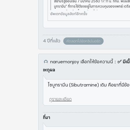
สยามรัฐออนไลน์ 7 มีนาคม 2560 17:11 น. กทม. พบผส
บูทรามีน” ที่การใช้ต้องอยู่ในการควบคุมของแพทย์ เต
ฎหมาย เตือนผู้บริโภคระวัง! สำนักงานคณะกรรมการอ
อัพเดทข้อมูลลิงก์อีกครั้ง
ย.) ได้
4 ปีที่แล้ว
คัดลอกไปยังคลิปบอร์ด
naruemonjoy
เลือกให้ข้อความนี้
：
✅ มีเน
เหตุผล
ไซบูทรามีน (Sibutramine) เดิม คือยาที่มีข้
ดูรายละเอียด
ที่มา