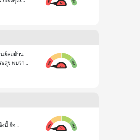
หตุการณ์แปลก
่นลงมา... > จะ
แน่นอน... >
ึ้น... > สัก
ูนย์ต่อต้าน
ณสุข พบว่า
งเบือนหน้า
ุข... >
ลิตภัณฑ์ดัง
ราะเธอยังมี
50347 และ
็บปวดแทบ
้นฟู คืนความ
ด... > ตะโกน
ิตภัณฑ์ดัง
..มองดู
ทพ...ก้มมอง
 ชื่อ
..เอาปืนไปเผา
ลิก: อาหาร
แรงบันดาลใจ.