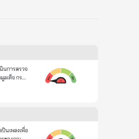
ำเนินการตรวจ
็จ กรณี
วใจ ทาง
้นใยอาหาร
ะลายน้ำได้
ผลไม้ ถั่ว
็นเวรของคุณ