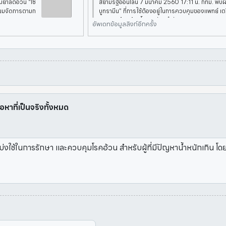
มยาลดอ้วน “ไซ
สยามรัฐออนไลน์ 7 มีนาคม 2560 17:11 น. กทม. พบ
รียมจัดการตามก
บูทรามีน” ที่การใช้ต้องอยู่ในการควบคุมของแพทย์ 
าหารและยา (อ
ฎหมาย เตือนผู้บริโภคระวัง! สำนักงานคณะกรรมกา
อัพเดทข้อมูลลิงก์อีกครั้ง
ย.) ได้
ื้อหาที่เป็นจริงทั้งหมด
อบ่งใช้ในการรักษา และควบคุมโรคอ้วน สำหรับผู้ที่มีปัญหาน้ำหนักเกิน โด