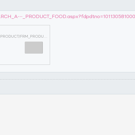
_SEARCH_A⋯_PRODUCT_FOOD.aspx?fdpdtno=101130581000
http://porta.fda.moph.go.th/FDA_SEARCH_ALL/PRODUCT/FRM_PRODUCT_FOOD.aspx?fdpdtno=1011305810001