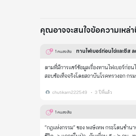
คุณอาจจะสนใจข้อความเหล่านี้
ทานไฟเบอร์ก่อนไข่และชีส ล
1
คนสงสัย
ตามที่มีการแชร์ข้อมูลเรื่องทานไฟเบอร์ก่
สอบข้อเท็จจริงโดยสถาบันโรคทรวงอก กรมการ
มีคลิปวิดีโอถูกเผยแพร่ในสื่อออนไลน์เกี่
สถาบันโรคทรวงอก กรมการแพทย์ กระทรวงสา
chutikarn222549
•
3 ปีที่แล้ว
(dietary fiber) คือ คาร์โบไฮเดรตที่ร่างกา
และชนิดที่ไม่ละลายน้ำ มีประโยชน์ต่อร่าง
1
คนสงสัย
ซีเรียล ธัญพืชเช่น ข้าวโอ๊ต ข้าวโพด
“กฎแห่งกรรม” ของ พงษ์เทพ กระโดนชำนาญ มีคนเล่าให้ฟังว่า... สมัยก่อน...คุณพงษ์เทพ กระโดนชำนาญ...ศิลปินเพล
ชีวิต.. > แกอยู่ในป่า...กับเพื่อน ๕ ~ ๖ คน..