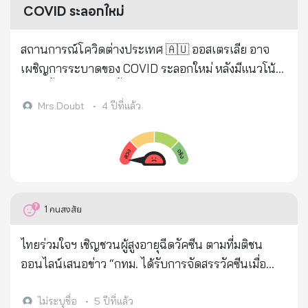
รับการฉีดวัคซีนนี้แล้วก็ไม่ควรมีครรภ์ในระยะ 2 เดือน
รับผลร้ายไปแล้ว... ความตายและเจ็บปวดรวดร้าว ที่
สำเร็จระดับนึง 2. ข่าวร้าย การผ่านตัวเลขระดับ 13,000
COVID ระลอกใหม่
หลังจากได้รับวัคซีน Cr. V.Chalermchai ผู้แปล
เปลี่ยนแปลงไม่ได้ ผู้ที่ได้รับการฉีดแต่ละคนจะต้องเสีย
ที่ %Increase ระดับ 15.26% ถือว่าร้ายแรงมาก แทบไม่
ชีวิตก่อนวัยอันควรอย่างแน่นอน และ 3 ปีเป็นการ
เคยมีประเทศใดจบที่ต่ำกว่าแสนและไม่มีประเทศใดที่
สถานการณ์โควิดต่างประเทศ 🇦🇺 ออสเตรเลีย อาจ
ประมาณที่เมตตาแล้วสำหรับระยะเวลาที่พวกเขาคาด
เจอแบบนี้ครั้งแรกแล้วระบบสาธารณสุขไม่ล่มอย่างหนัก
เผชิญการระบาดของ COVID ระลอกใหม่ หลังมีแนวโน้ม
หวังว่าจะมีชีวิตอยู่ "
EURO5 โดนแบบนี้ไปเมื่อ Wave#1 เอาตัวไม่รอดทั้งที่
ผู้ติดเชื้อเพิ่มจำนวนขึ้นต่อเนื่องในรัฐวิกตอเรียและเวส
เป็น Variant ที่รุนแรงน้อยกว่านี้ ดังนั้นอย่าไปเดินตาม
เทิร์นออสเตรเลีย ออสเตรเลียอาจเผชิญการระบาดของ
Mrs.Doubt
•
4 ปีที่แล้ว
และทำตาม EURO5 ครับ 3. ตัวเลข 13,000 ใหญ่กว่าทั้ง
COVID-19 ระลอกใหม่ สนข. ABC News ของออสเตรเลีย
Wave#2 ของไทยเราที่ตัดแรงงานต่างด้าวออกไปแล้วซึ่ง
รายงานโดยอ้างการให้สัมภาษณ์ของนาย Paul Kelly
แค่ 9,300 เท่านั้น โดย Wave#3 นี้แทบไม่มีตัวเลขจาก
หัวหน้าที่ปรึกษาทางการแพทย์ของรัฐบาลออสเตรเลีย
แรงงานต่างด้าวเลย 4. ความหวังสำคัญ ผมมีข้อมูลพอทำ
ว่า ออสเตรเลียพบจำนวนผู้ป่วย COVID-19 รายใหม่เพิ่ม
กราฟของ Best Case Scenario ได้แล้ว กราฟบอกเรา
มากขึ้นในสัปดาห์ก่อน ประมาณ 40,000 คน โดย
1
คนสงสัย
ว่า ถ้าช่วยกันสู้เต็มที่ ยังสามารถต่ำกว่าแสนได้ครับ
เฉพาะในรัฐวิกตอเรียและเวสเทิร์นออสเตรเลีย และมี
กราฟตัวเลขจริงเปรี่ยบเทียบ 3 Wave: ข่าวร้าย: เส้นสี
แนวโน้มจะเพิ่มจำนวนขึ้นต่อเนื่องในสัปดาห์นี้ นาย
ไทยร่วมใจฯ เชิญชวนผู้สูงอายุฉีดวัคซีน ตามที่มติชน
แดงของ Wave#3 เห็นได้ชัดเจนนะครับว่า หนักหนา
Kelly ยังระบุว่า สายพันธุ์โอมิครอน สายพันธุ์ย่อย XBB
ออนไลน์เสนอข่าว “กทม. ได้รับการจัดสรรวัคซีนเมื่อ
สาหัสกว่า Wave 1 และ 2 แบบเทียบกันไม่ได้เลย นั่นเป็น
BQ 1.1 และ B2 กำลังเริ่มระบาดในออสเตรเลีย รวมทั้งมี
สัปดาห์ที่ผ่านมา จำนวน 5 แสนโดส แต่กลับไม่เร่งนำมา
สาเหตุว่าทำไมทีมงานสาธารณสุขของเราจึงทำงานหนัก
แนวโน้มจะทำให้ติดเชื้อได้ง่ายและอาจติดเชื้อซ้ำ อย่างไร
ฉีดให้ประชาชนที่ลงทะเบียนผ่านแอปพลิเคชันไทย
ไม่ระบุชื่อ
•
5 ปีที่แล้ว