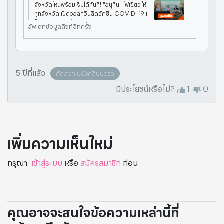
จังหวัดไหนพร้อมเริ่มได้ทันที! "อนุทิน" ไฟเขียวให้
ทุกจังหวัด เปิดวอล์กอินฉีดวัคซีน COVID-19 เ
ข็มแรก อุดช่องโหว่หวังครอบคลุม 70% ของปร
อัพเดทข้อมูลลิงก์อีกครั้ง
ะชาชนแต่ละจังหวัด โดยประชาชนที่มีความพร้อม
เข้ารับวัคซีนก่อนแล้วลงทะเ
5 ปีที่แล้ว
คัดลอกไปยังคลิปบอร์ด
มีประโยชน์หรือไม่?
1
0
เพิ่มความเห็นใหม่
กรุณา
เข้าสู่ระบบ
หรือ
สมัครสมาชิก
ก่อน
คุณอาจจะสนใจข้อความเหล่านี้ที่