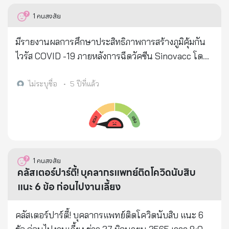
45,500 และมี Daily New Case ประมาณ 48 จะใกล้จบ
ที่ฉีดวัคซีนได้ ลงทะเบียนเพื่อนัดหมายฉีดวัคซีนได้ตั้งแต่
1
คนสงสัย
ถ้าไม่มีใครการ์ดตกยืนระยะไม่อยู่เสียก่อน 6. นี่คือ Best
บัดนี้ ————-
Case Scenario 7. แทบไม่เคยมีใครวิ่งตามเส้น Best
มีรายงานผลการศึกษาประสิทธิภาพการสร้างภูมิคุ้มกัน
Case Scenario นี้ได้ ยกเว้น จีน ออสเตรเลีย เกาหลี และ
ไวรัส COVID -19 ภายหลังการฉีดวัคซีน Sinovacc โดย
ประเทศไทยเราเองใน Wave#1 และ Wave #2 ช่วงเดือน
นพ.โรม บัวทอง แพทย์เชี่ยวชาญ กองระบาดวิทยาและ
ม.ค. ข่าวดี: 1. อย่างน้อยวันจันทร์ที่จะถึงนี้ก็ยังอยู่แถวๆ
กองด่านและทีมงานด่านควบคุมโรคท่าอากาศยาน
ไม่ระบุชื่อ
•
5 ปีที่แล้ว
15,000 ซึ่งต่ำกว่า 40,000 ซึ่งเป็น Worst Case มาก 2.
สุวรรณภูมิที่ได้ศึกษาในเจ้าหน้าที่จำนวน 54 คน ช่วง
ถ้าช่วยกันจะสามารถจบได้ภายใน 2 เดือนโดยอยู่แถว
เดือน มี.ค. 64 ที่ผ่านมา โดยการเจาะเลือดเพื่อตรวจเช็ค
45,000 ครับ 3. เราเคยวิ่งตาม Curve แบบนี้สำเร็จมา
ระดับภูมิคุ้มกันหลังการฉีดวัคซีน ในช่วงเวลาดังนี้ ✅ 24
แล้ว 2 ครั้ง ถ้าร่วมมือกันทำเต็มที่ครับ กราฟ %Increase
ชม. หลังรับ วัคซีนเข็มที่ 1 ตรวจวัดระดับภูมิคุ้มกันได้ที่
ข่าวดี: %Increase ลดลงมาอยู่ที่ 15.26% แล้ว และลู่เข้าสู่
16.78 % ✅ 7 วัน หลังรับ วัคซีนเข็มที่ 1 ตรวจวัดระดับ
1
คนสงสัย
กราฟ Negative Exponential ที่มี Time Constant 9.1
ภูมิคุ้มกันได้ที่ 25.62 % ✅ 21 วัน หลังรับ วัคซีนเข็มที่ 1
คลัสเตอร์ปาร์ตี้! บุคลากรแพทย์ติดโควิดนับสิบ
มาแล้ว 5 วัน ซึ่งหมายถึงเรากำลังเริ่มตั้งหลักได้และ
ตรวจวัดระดับภูมิคุ้มกันได้ที่ 30.99 % ✅ 24 ชม. หลังรับ
แนะ 6 ข้อ ก่อนไปงานเลี้ยง
สงกรานต์ที่ผ่านมาเราก็ทำได้ดีครับ จากนี้ไปต้องรักษา
วัคซีนเข็มที่ 2 ตรวจวัดระดับภูมิคุ้มกันได้ที่ 35.68 % ✅ 7
Momentum ให้ได้ และอย่าให้การเริ่มกลับมาทำงานหลัง
วัน หลังรับ วัคซีนเข็มที่ 2 ตรวจวัดระดับภูมิคุ้มกันได้ที่
คลัสเตอร์ปาร์ตี้! บุคลากรแพทย์ติดโควิดนับสิบ แนะ 6
วันหยุดเปลี่ยนแนวโน้มของกราฟนี้เด็ดขาด ข่าวร้าย:
78.66 % (ซึ่งเกินระดับ protection มาเยอะเลย 🎉🎉)