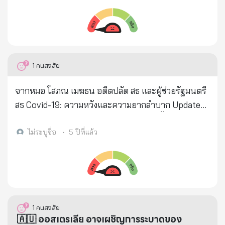
อาจทำให้เกิดการแพ้อย่างรุนแรง 3. วัคซีนนี้อาจทำให้
มนุษย์และชีวิตของลูกหลานในอนาคต นักภูมิคุ้มกัน
เกิดปฎิกริยาเกินจริง (Overreaction) กับการติดเชื้อที่
วิทยาที่ได้รับการยกย่องทั่วโลกกล่าวต่อไป....ถึง
เกิดขึ้นตามธรรมชาติตามมา เช่นไข้หวัดใหญ่ วัคซีนจะ
กระบวนการ/แผนการ ที่จะฆ่าคนส่วนใหญ่ที่ยังมีชีวิตอยู่
ทำให้การทำงานของระบบภูมิคุ้มกัน ทำงานเกินจริง ผล
ทันทีที่ได้รับการฉีดเข็ม แรกประมาณ 0.8% ของผู้คนที่
การทดลองในสัตว์ สำหรับเชื้อไวรัส ซาร์ - โควิด -1 พบว่า
รับ จะเสียชีวิตภายใน 2 สัปดาห์. ผู้ที่ยังรอดชีวิต...มีจะ
1
คนสงสัย
มันทำให้เกิดการขยาย (Amplification) ของระบบ
อายุขัยโดยเฉลี่ย 2 ปี แต่จะลดลงเรื่อยๆเมื่อ ฉีดเสริม(เข็ม
ภูมิคุ้มกันเพื่อทำปฎิกริยากับโรค ส่งผลให้สัตว์ทดลอง
ต่อๆมา) หรือ ฉีด "บูสเตอร์ * ทุกครั้ง วัคซีนเสริม...อยู่ใน
จากหมอ โสภณ เมฆธน อดีตปลัด สธ และผู้ช่วยรัฐมนตรี
เกือบเสียชีวิต ซึ่งเป็นเรื่องที่อันตรายมาก เมื่อคุณฉีด
ระหว่างการพัฒนาเพื่อทำให้เกิดความเสื่อมโทรมของ
สธ Covid-19: ความหวังและความยากลำบาก Update
วัคซีนเข้าไป ภายในเวลาไม่กี่นาที วัคซีน (mRNA) จะ
อวัยวะอย่างเฉพาะเจาะจง เช่น หัวใจ ปอด และสมอง ...
ข่าวดีและข่าวร้าย หลังผ่านไป 18 วัน จากนี้ไปข้างหน้า
กระจายไปทั่วร่างกายอย่างรวดเร็ว และมันจะเข้าไปยัง
ด้วยความคุ้นเคยอย่างใกล้ชิดกับการทำงานและเป้า
เราต้องเตรียมตั้งรับกับสิ่งใด และมองย้อนหลังไปเราทำ
ไม่ระบุชื่อ
•
5 ปีที่แล้ว
เซลล์ที่ไม่ได้ติดเชื้อด้วย และมันจะผลิตไวรัสโปรตีนใน
หมายของการวิจัยและพัฒนาของยักษ์ใหญ่ด้าน
กันมาได้ขนาดไหน ผมทำกราฟมาอธิบายให้ครับ
เซลล์ของเรา ทำเซลล์ของเราให้เป็นโรงงานผลิตโปรตีน
เภสัชกรรม..ไฟเซอร์เป็นเวลา 2 ทศวรรษ ศาสตราจารย์
ประเมินสถานการณ์ตัวเลข ณ วันนี้: 1. ข่าวดีสำคัญ
และจะทำให้เกิดอาการแพ้ภูมิตัวเอง รวมทั้งอาจส่งผลถึง
Yeadon กล่าวว่าเป้าหมายสุดท้ายของปัจจุบันของการฉีด
สงกรานต์ที่เงียบมาก ทำให้เราสามารถช่วยกันหนี
ภาวะเส้นเลือดอุดตัน ซึ่งอาจทำให้เสียชีวิตได้ 4. วัคซีนนี้
วัคซีน..อาจเป็นเพียงเหตุการณ์การลดจำนวน
%Increase ระดับ 40% ของ British Variant มาได้แล้ว
ไม่ควรใช้กับสตรีมีครรภ์ (BioNtechไบโอเอนเทค ถึงกับ
ประชากร..ซึ่งจะทำให้สงครามโลกทั้งหมดที่รวมกันดู
วันนี้ตัวเลขมาอยู่ที่ 15.26% และเริ่มเข้าสู่ Negative
1
คนสงสัย
ห้ามให้วัคซีนกับสตรมีครรภ์เลยทีเดียว) และหากสตรีได้
เหมือนเป็นเพียงการสร้างมิกกี้เมาส์ 'หลายพันล้านคนได้
Exponential Curve ของกราฟ %Increase เราซื้อเวลา
🇦🇺 ออสเตรเลีย อาจเผชิญการระบาดของ