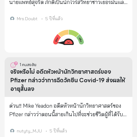
อวัยวะอย่างเฉพาะเจาะจง เช่น หัวใจ ปอด และสมอง ...
นายแพทย์สุจริต ภักดีเป็นนักไวรัสวิทยาชาวเยอรมันและ
ด้วยความคุ้นเคยอย่างใกล้ชิดกับการทำงานและเป้า
ศาสตราจารย์ด้านจุลชีววิทยา เขาเป็นคนไทยที่เกิดใน
หมายของการวิจัยและพัฒนาของยักษ์ใหญ่ด้าน
สหรัฐอเมริกาและได้รับการศึกษาที่โรงเรียนในสวิตเซอร์
Mrs.Doubt
•
5 ปีที่แล้ว
เภสัชกรรม..ไฟเซอร์เป็นเวลา 2 ทศวรรษ ศาสตราจารย์
แลนด์อียิปต์และไทย เขาเรียนแพทย์ที่มหาวิทยาลัย
Yeadon กล่าวว่าเป้าหมายสุดท้ายของปัจจุบันของการฉีด
บอนน์ เขาเป็นอดีตหัวหน้าสถาบันจุลชีววิทยาทางการ
วัคซีน..อาจเป็นเพียงเหตุการณ์การลดจำนวน
แพทย์และสุขอนามัยในเยอรมนี นายแพทย์สุจริต ภักดี
ประชากร..ซึ่งจะทำให้สงครามโลกทั้งหมดที่รวมกันดู
อายุ 73 ปี บอกว่าจะไม่ยอมให้ฉีดวัคซีนป้องกัน Covid
เหมือนเป็นเพียงการสร้างมิกกี้เมาส์ 'หลายพันล้านคนได้
-19 อย่างเด็ดขาดและนี่คือ 4 เหตุผลของท่าน 1. วัคซีน
1
คนสงสัย
รับผลร้ายไปแล้ว... ความตายและเจ็บปวดรวดร้าว ที่
เฉพาะตัวมันเองก็ทำให้เกิดผลข้างเคียงอยู่แล้ว : วัคซีน
จริงหรือไม่ อดีตหัวหน้านักวิทยาศาสตร์ของ
เปลี่ยนแปลงไม่ได้ ผู้ที่ได้รับการฉีดแต่ละคนจะต้องเสีย
ป้องกัน Covid - 19 นี้ไม่เคยทดสอบกับผู้สูงอายุ เกือบ
Pfizer กล่าวว่าการฉีดวัคซีน Covid-19 ส่งผลให้
ชีวิตก่อนวัยอันควรอย่างแน่นอน และ 3 ปีเป็นการ
ทั้งหมดทดลองกับคนหนุ่มสาวที่แข็งแรง เท่านั้น ราวครึ่ง
อายุสั้นลง
ประมาณที่เมตตาแล้วสำหรับระยะเวลาที่พวกเขาคาด
นึงมีไข้ หนาวสั่น ปวดกล้ามเนื้อ มีภาวะบวมน้ำเหลือง
หวังว่าจะมีชีวิตอยู่ "
ปวดหัว และไม่สบาย ดังนั้นถ้าฉีดวัคซีนนี้ให้กับคนสูง
ด่วน‼ Mike Yeadon อดีตหัวหน้านักวิทยาศาสตร์ของ
https://www.lifesitenews.com/news/exclusive-
อายุที่มีอาการเหล่านี้อยู่ก่อนแล้ว ก็จินตนาการไม่ออกว่า
Pfizer กล่าวว่าตอนนี้สายเกินไปที่จะช่วยชีวิตผู้ที่ได้รับ
former-pfizer-vp-your-government-is-lying-to-
หลังจากได้รับวัคซีนไปแล้วจะเป็นอย่างไร 2. วัคซีนมีส่วน
การฉีดวัคซีน Covid-19 เขาขอเรียกร้องให้ผู้ที่ยังไม่ได้รับ
you-in-a-way-that-could-lead-to-your-death
ประกอบหลายอย่างซึ่งสารหรือสิ่งที่ถูกห่อหุ้ม (mRNA)
การฉีดสารพิษร้ายแรงนี้ ให้ต่อสู้เพื่อการดำรงอยู่ของ
nutyty_MJU
•
5 ปีที่แล้ว