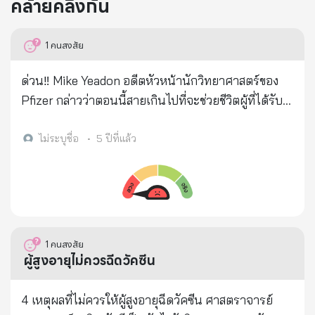
คล้ายคลึงกัน
1
คนสงสัย
ด่วน‼ Mike Yeadon อดีตหัวหน้านักวิทยาศาสตร์ของ
Pfizer กล่าวว่าตอนนี้สายเกินไปที่จะช่วยชีวิตผู้ที่ได้รับ
การฉีดวัคซีน Covid-19 เขาขอเรียกร้องให้ผู้ที่ยังไม่ได้รับ
การฉีดสารพิษร้ายแรงนี้ ให้ต่อสู้เพื่อการดำรงอยู่ของ
ไม่ระบุชื่อ
•
5 ปีที่แล้ว
มนุษย์และชีวิตของลูกหลานในอนาคต นักภูมิคุ้มกัน
วิทยาที่ได้รับการยกย่องทั่วโลกกล่าวต่อไป....ถึง
กระบวนการ/แผนการ ที่จะฆ่าคนส่วนใหญ่ที่ยังมีชีวิตอยู่
ทันทีที่ได้รับการฉีดเข็ม แรกประมาณ 0.8% ของผู้คนที่
รับ จะเสียชีวิตภายใน 2 สัปดาห์. ผู้ที่ยังรอดชีวิต...มีจะ
1
คนสงสัย
อายุขัยโดยเฉลี่ย 2 ปี แต่จะลดลงเรื่อยๆเมื่อ ฉีดเสริม(เข็ม
ผู้สูงอายุไม่ควรฉีดวัคซีน
ต่อๆมา) หรือ ฉีด "บูสเตอร์ * ทุกครั้ง วัคซีนเสริม...อยู่ใน
ระหว่างการพัฒนาเพื่อทำให้เกิดความเสื่อมโทรมของ
4 เหตุผลที่ไม่ควรให้ผู้สูงอายุฉีดวัคซีน ศาสตราจารย์