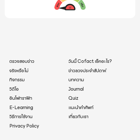
ครอบคลุมสูงก็ตาม >> ขอนำสิ่งที่ตนเองปฏิบัติอยู่ในชีวิต
ในระบบบริการฉีดวัคซีน COVID-19 ที่มีประสิทธิภาพ
ทำอย่างตั้งใจทุกฝ่ายในอีก 1-2 เดือนข้างหน้า 1. ช่วยกัน
ประจำวันเวลาต้องไปงานที่มีคนจำนวนมาก มาแชร์ให้
ปลอดภัย มีระบบการติดตามผล หลังการฉีดวัคซีน
รักษาปกป้องระบบสาธารณสุขของเรา นี่คือ 1st Priority
พิจารณาตามความเหมาะสม 1. ประเมินดูว่างานนี้
COVID-19 ด้วยช่องทาง Line Official Account “หมอ
ครับ กำลังใจของทีมงานสาธารณสุขสำคัญมาก ครั้งนี้
จำเป็นต้องไปหรือไม่? 2. หากต้องไป หรืออยากไปมาก ก็
พร้อม”
พวกเขาหลายคนมีโอกาสติดเชื้อและอาจเป็นอันตรายถึง
วางแผนให้ดีว่าจะทำอะไรบ้าง โดยดูรายละเอียดของ
ชีวิตได้ มันเกิดขึ้นมาแล้วทั่วโลก อย่าโกหก Timeline
งานที่จะไป หากเป็นไปได้ก็เลือกงานที่มีคนน้อย และมี
อย่าปล่อยปละละเลยจนติดเชื้อมากเกินไปจนล้นร.พ. 2.
มาตรการรักษาความสะอาดและตรวจคัดกรองก่อนเข้า
ภาคเอกชนใหญ่ต้องช่วยกันสร้างรพ.สนามและ Hospitel
ตรวจสอบข่าว
วันนี้ Cofact เช็คอะไร?
ร่วมงาน 3. จัดเวลาเผื่อ โดยกินอาหารมื้อนั้นให้เรียบร้อย
อย่าให้ต้องรักษาตัวอยู่บ้านกัน เพราะเมื่อนั้นอัตราการ
จริงหรือไม่
ข่าวลวงประจำสัปดาห์
ที่บ้าน หรือที่ร้านโปร่งโล่งใกล้สถานที่ที่จัดงาน เพื่อจะได้
ตายจะพุ่งสูงทันที อย่าให้ได้มีใครต้องเสียชีวิตที่บ้านโดย
เลี่ยงการ (เปิดหน้ากาก) กินดื่มที่ไม่จำเป็นระหว่างเข้า
กิจกรรม
บทความ
ไม่ทันถึงมือหมอเลยนะครับ 3. ต้อง Work from Home
ร่วมงานที่มีคนจำนวนมาก 4. ในงาน พบปะผู้คน - พูด
วิดีโอ
Journal
กันอย่างจริงจังมากๆ ใครทำได้ต้องทำ คนทำไม่ได้มี
คุยทักทายได้ โดยใส่หน้ากากเสมอ! - พยายามเลี่ยงการ
อินโฟกราฟิก
Quiz
เยอะครับ เขาจะเสี่ยงน้อยลง ต้องช่วยกันรักษา
สัมผัสตัวคนอื่น - หากสัมผัสกันจับมือกันกอดกัน ก็ใส่
E-Learning
แนะนำคำศัพท์
Momentum ของเราไปอีก 1 - 2 เดือน ให้สำเร็จครับ 4.
หน้ากากและล้างมือทุกครั้ง ! 5. หากเป็นงานสัมมนา
วิธีการใช้งาน
เกี่ยวกับเรา
ป้องกันการติดเชื้อในภาคอุตสาหกรรมอย่างเต็มที่ครับ
ยาวนานเป็นวัน - ครอบคลุมการกินดื่มหลายมื้อ หากนำ
Privacy Policy
โดยเฉพาะชลบุรี ระยอง 5. อย่าให้เกิด Cluster ตลาด
อาหารมาแยกกินได้ก็จะดี - แต่หากกินดื่มรวมกัน ก็กิน
และแรงงานต่างด้าวขึ้นมาซ้ำเติม เพราะเราไม่มี