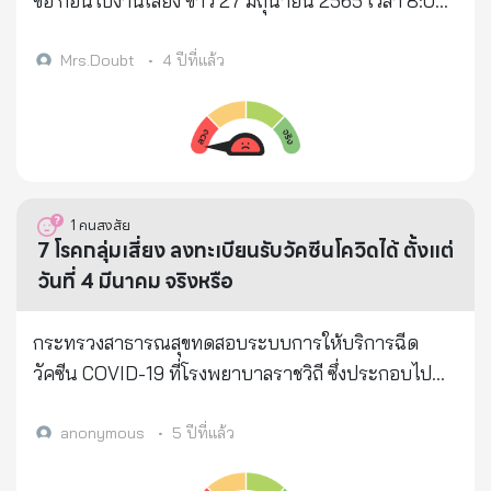
ข้อ ก่อนไปงานเลี้ยง ข่าว 27 มิถุนายน 2565 เวลา 8:07
ไม่มีสำหรับกราฟนี้ คำแนะนำที่สำคัญที่สุด "อย่าทำแบบ
✅ 14 วัน หลังรับ วัคซีนเข็มที่ 2 ตรวจวัดระดับภูมิคุ้มกัน
น. โดย รศ.นพ.ธีระ วรธนารัตน์ อาจารย์คณะ
EURO5 โดยเฉพาะอังกฤษ ห้ามเอาพวกเขามาเป็น
ได้ที่ 83.45 % ✅ 21 วัน หลังรับ วัคซีนเข็มที่ 2 วัดระดับ
แพทยศาสตร์ จุฬาลงกรณ์มหาวิทยาลัย …สถานการณ์
Mrs.Doubt
•
4 ปีที่แล้ว
บรรทัดฐานโดยเด็ดขาดครับ" สาเหตุครับ 1. พวกเขาทุก
ภูมิคุ้มกันได้ที่ 100 % 💉💉 หมายความว่าผู้ที่ได้รับวัคซีน
ระบาดของไทย จากข้อมูล Worldometer เช้านี้พบว่า
ประเทศตายมาแล้วเป็นแสน ประเทศไหนยังไม่ถึงแสน
ครบ 2 เข็มแล้วทุกท่านมี Antibody เต็มร้อย แต่เรายัง
จำนวนเสียชีวิตเมื่อวาน สูงเป็นอันดับ 8 ของโลก และ
เดี๋ยวก็จะถึงครับ 2. อัตราการตายของ EURO 5 อยู่ที่ 1.9
ต้องปฏิบัติตัวในวิถี New Normal ไปอีกระยะจนกว่ายอด
อันดับ 2 ของเอเชีย แม้ สธ. ไทยจะปรับระบบรายงาน
- 3.0% มากว่าเรากว่า 10 เท่า 3.อังกฤษอยู่ใน
ผู้รับวัคซีนทั่วประเทศเกิน 70 % ของประชากร
ตั้งแต่ 1 พ.ค.จนทำให้จำนวนที่รายงานนั้นลดลงไปมาก
Lockdown รวมกัน 2 ครั้งกว่า 7 เดือน มากกว่าไทยเราที่
ประเทศไทยทั้งหมด #การ์ดอย่าตก 💪💪
ก็ตาม แม้จะฉีดวัคซีนไปมากน้อยเพียงใด แต่ปฏิเสธไม่ได้
1
คนสงสัย
อยู่ใน Full Lockdown 1.5 เดือน Semi Lockdown
เลยว่า จะมีโอกาสติดเชื้อได้ ป่วยได้ และเป็น Long
7 โรคกลุ่มเสี่ยง ลงทะเบียนรับวัคซีนโควิดได้ ตั้งแต่
ประมาณ 1.5 เดือนเท่านั้น 4. เศรษฐกิจก็แย่กว่าเรา UK
COVID ได้ ความเสี่ยงในการติดเชื้อ แพร่เชื้อ จนป่วยต้อง
วันที่ 4 มีนาคม จริงหรือ
Annual GDP fell by 9.9% in 2020, the largest
รักษาตัวในโรงพยาบาล จะยิ่งมากเป็นเงาตามตัว หาก
yearly fall on record 5. มีคนตายคาบ้านเยอะมาก
ประเทศนั้นๆ เปิดเสรีการใช้ชีวิต โดยคนในสังคมไม่ได้
กระทรวงสาธารณสุขทดสอบระบบการให้บริการฉีด
เพราะโรงพยาบาลไม่พอ โรงพยาบาลสนามก็ไม่พอ การ
ระมัดระวังป้องกันตัวอย่างดีพอ เช่น ไม่ใส่หน้ากาก
วัคซีน COVID-19 ที่โรงพยาบาลราชวิถี ซึ่งประกอบไป
รักษาตัวอยู่บ้านคือทางสุดท้ายเพราะจนแต้มนะครับ
ระหว่างการใช้ชีวิตประจำวัน เฮฮาปาร์ตี้กันสุดเหวี่ยง
ด้วย 8 ขั้นตอน ใช้เวลารวมไม่เกิน 40 นาที ตั้งแต่
ไม่ใช่ทางเลือกที่ใครต้องการเลย แม้แต่ญี่ปุ่นก็ตายคา
ฯลฯ ก็จะพบว่าการระบาดในระลอกหลังก็จะทำให้ติดเชื้อ
กระบวนการคัดกรอง ยืนยันคุณสมบัติของผู้ได้รับการ
anonymous
•
5 ปีที่แล้ว
บ้านไปหลายศพเช่นกันครับ 6. อังกฤษไม่มีตัวเลขอะไรที่
และป่วยมากขึ้นกว่าเดิมได้ แม้จะมีอัตราฉีดวัคซีน
ฉีดวัคซีน จนถึงการได้รับวัคซีน เพื่อให้ประชาชนมั่นใจ
ดีกว่าเราเลยนะครับ ยกเว้นอัตราการฉีดวัคซีน สิ่งที่ต้อง