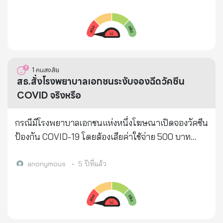
มากตอนนี้ และทำไมศบค.จึงต้องวางมาตรการที่เข้มข้น
ก็ตาม คาดว่า สถานการณ์แพร่ระบาดจะไม่รุนแรง ขณะ
ร่วมใจ” นั้น ไม่เป็นความจริง กรุงเทพมหานคร ขอชี้แจง
มาก ถึงแม้จะไม่สามารถ Lockdown ได้เพราะแรงกดดัน
เดียวกัน Australian Technical Advisory Group on
ว่า กรุงเทพมหานครได้รับการจัดสรรวัคซีนครบจำนวน
รอบทิศก็ตาม และทุกคนควรตระหนักอย่างยิ่งและทำ
Immunisation (ATAGI) เตรียมเสนอคำแนะนำให้ฉีด
500,000 โดส เมื่อวันที่ 15 ก.ค.64 โดยที่ประชุมคณะ
ตามมาตรการต่างๆอย่างเคร่งครัดครับ จากข้อมูล 17 วัน
วัคซีนป้องกันโรค COVID-19 เข็ม 5 ที่จำเพาะต่อสาย
อนุกรรมการการบริหารจัดการวัคซีนป้องกันโรคติดเชื้อ
ผม Fine Tune พารามิเตอร์ต่างๆของกราฟใหม่ และมอง
พันธุ์โอมิครอน เพื่อรับมือกับการระบาดดังกล่าว ที่มา :
ไวรัสโคโรนา 2019 (COVID-19) กรุงเทพมหานคร ครั้งที่
1
คนสงสัย
ไปข้างหน้า 1 เดือนได้ตามนี้ครับ กราฟ Total Case
สำนักข่าวกรองแห่งชาติ #ศูนย์ข้อมูลCOVID19
12/2564 เมื่อ 14 ก.ค.64 มีมติให้เร่งรัดฉีดวัคซีนแก่ผู้สูง
สธ.สั่งโรงพยาบาลเอกชนระงับจองฉีดวัคซีน
ประเมินไปข้างหน้า 1 เดือนครึ่ง: ข่าวร้าย: 1. ถึงจะทำดี
#PRDCOVID19
อายุ เนื่องจากเป็นกลุ่มเปราะบางที่เสี่ยงต่อการติดเชื้อได้
COVID จริงหรือ
ที่สุดเต็มที่ ปลายเดือนเม.ย.ก็น่าจะถึง 35,000 คือจากนี้
ง่าย และอาจมีอาการที่รุนแรง รวมทั้งมีอัตราการเสียชีวิต
ไปอีก 13 วันเตรียมรับอีกอย่างน้อย ประมาณ 20,000
สูง จึงจำเป็นต้องเร่งฉีดวัคซีนในกลุ่มผู้สูงอายุให้ครบ
กรณีมีโรงพยาบาลเอกชนแห่งหนึ่งโฆษณาเปิดจองวัคซีน
ครับ 2. ตัวเลข Daily New Case จะยืนอยู่ระดับ 1,600 -
ทั้งหมดโดยเร็ว โดยกำหนดเปิดรับลงทะเบียนผ่าน
ป้องกัน COVID-19 โดยต้องเสียค่าใช้จ่าย 500 บาท
1,800 ไปอีกประมาณหนึ่งสัปดาห์ 3. ตัวเลข Daily New
www.ไทยร่วมใจ.com ตั้งแต่ 16 ก.ค.64 เป็นต้น และจะ
สธ.ย้ำรัฐบาลยังคงบริหารจัดการวัคซีน COVID-19 ตาม
Case จะอยู่ระดับ >1,000 ไปจนสิ้นเดือนเม.ย. เดือน
เริ่มฉีดวัคซีนวันที่ 19 ก.ค.64 ณ หน่วยความร่วมมือ
สภาวะฉุกเฉิน ยังไม่อนุญาตให้สถานพยาบาลเปิดให้
anonymous
•
5 ปีที่แล้ว
พ.ค.เราจึงจะเริ่มเห็นระดับที่ต่ำกว่าพันอย่างมีนัยะสำคัญ
บริการฉีดวัคซีนโควิด 19 กรุงเทพมหานคร -
ประชาชนจองวัคซีนทุกกรณี ล่าสุดสั่งให้โรงพยาบาล
4. วันที่ 18 พ.ค. เปิดเทอมตัวเลขจะอยู่แถวๆ 44,000
หอการค้าไทย ทั้ง 25 จุด กรุงเทพมหานคร ขอเชิญชวนผู้
เอกชนระงับการจองวัคซีนแล้ว จริงหรือ
และมี Daily New Case ประมาณ 215 จะเป็นการตัดสิน
ที่มีอายุ 60 ปีขึ้นไป (เกิดก่อน 17 ก.ค.2504) สัญชาติไทย
ใจที่ยากมากครับ 5. วันที่ 31 พ.ค. ตัวเลขจะอยู่แถวๆ
และพักอาศัยอยู่ในกรุงเทพฯ สามารถเดินทางมายังสถาน