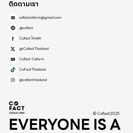
ดื่มโดยใช้เวลาสั้นๆ - ระหว่างกินดื่มจะไม่พูดคุย หากจะ
ติดตามเรา
ทรัพยากรจะไปปิดกรณีแบบนั้นอีกแล้ว 6. โรงเรียนจะ
พูดคุยก็ ใส่หน้ากากก่อนเสมอ - ล้างมือด้วยเจล หรือส
เปิดเทอม 18 พ.ค. ต้องช่วยกันทำให้สำเร็จให้ได้ เด็กรุ่นนี้
เปรย์แอลกอฮอล์.ทุกครั้งหลังจับอุปกรณ์หรือภาชนะต่างๆ
cofactcoform@gmail.com
เรียนออนไลน์กันมานานมากจนแย่แล้ว มันไม่ดีกับพวก
ของสาธารณะ 6. หลังกลับจากงาน คอยสังเกตอาการของ
@cofact
เขาเลย อย่าให้อบายมุขและความละเลยเป็นสาเหตุทำให้
ตนเองว่ามีปัญหาอะไรหรือไม่ และติดตามข่าวคราวจาก
เด็กต้องอดไปโรงเรียนอีกเลยนะครับ 7. ยึดกรุงเทพฯ
Cofact โคแฟค
กลุ่มผู้ไปร่วมงานด้วยว่ามีปัญหาการเจ็บป่วยไม่สบายหลัง
เชียงใหม่ ชลบุรี กลับคืนมาให้ได้ และต้องรักษาหัวเมือง
@CofactThailand
จากไปร่วมงานหรือไม่ จะได้จัดการได้ตั้งแต่เนิ่นๆ
ใหญ่ โคราช ขอนแก่น อุบล อุดร นครศรี สุราษฎร์ สงขลา
COVID-19 ไม่ใช่หวัดธรรมดา ไม่กระจอก ติดเชื้อไม่จบ
Cofact Coform
เอาไว้ให้สำเร็จครับ 8. ดีเดย์วันที่ 1 มิ.ย. วัคซีนต้องปูพรม
แค่ชิลๆ แล้วหาย แต่..ป่วยได้ ตายได้ แม้จะฉีดวัคซีนแล้ว
CoFactThailand
ครับ ไม่งั้นโดน Wave#4 แน่ ภาคเอกชนต้องช่วยกัน
ก็ตาม ที่สำคัญคือ เรื่องภาวะผิดปกติระยะ..ยาว อย่าง
เสริมทัพแล้วล่ะครับ ภาครัฐอย่างเดียวเอาไม่อยู่แน่ สิ่ง
@cofactthailand
Long COVID การป้องกันตัวไม่ให้ติดเชื้อย่อมดีที่สุด.
สำคัญที่สุดสำหรับทุกคนจากนี้ไปอีก 1 เดือนคือการมี
ความใส่ใจด้านสุขภาพ การป้องกันตัวเอง จะเป็นตัว
วินัยและดูแลตัวเอง อย่าป่วยไข้ อย่าขับรถเร็วประมาท
กำหนดความเสี่ยงของเราและคนใกล้ชิด เพื่อจะได้
จนเกิดอุบัติเหตุ ระบบสาธารณสุขของเราคือด่านหน้าที่
ปลอดภัยไปด้วยกัน . . ****ต้องเน้นย้ำว่าพฤติกรรมการ
ตอนนี้ข้าศึกบุกมาเต็มกำลังจนยากแก่การรับมือแล้ว ขอ
© Cofact2025
ป้องกันตัวนั้นจำเป็นอย่างยิ่ง สถานการณ์ระบาดช่วงนี้
เพียงพวกเรามีวินัย ดูแลตัวเอง รักษาสุขภาพ มีน้ำใจแบ่ง
เพิ่มขึ้นมากหากสังเกตคนรอบตัวที่ติดเชื้อ โดยจำนวนไม่
ปันช่วยเหลือ อยู่บ้านให้มากๆเข้าไว้ เพียงเท่านี้ก็จะช่วย