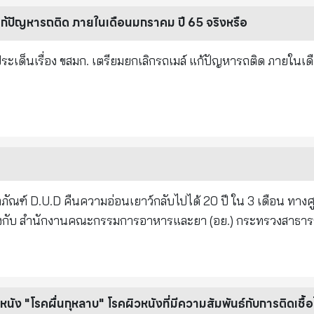
แก้ปัญหารถติด ภายในเดือนมกราคม ปี 65 จริงหรือ
กับประเด็นเรื่อง ขสมก. เตรียมยกเลิกรถเมล์ แก้ปัญหารถติด ภายใน
ิตภัณฑ์ D.U.D คืนความอ่อนเยาว์กลับไปได้ 20 ปี ใน 3 เดือน ทางศ
ิงกับ สำนักงานคณะกรรมการอาหารและยา (อย.) กระทรวงสาธาร
อนนั้น ทางสำนักงานคณะกรรมการอาหารและยา (อย.) ได้ตรวจสอบผ
งเป็นเครื่องสำอาง สำหรับบำรุงผิว มีเลขที่ใบจดแจ้ง 12-1-63000
D ได้ระบุสรรพคุณของผลิตภัณฑ์ว่า ผลิตภัณฑ์ดังกล่าวสามารถฟื