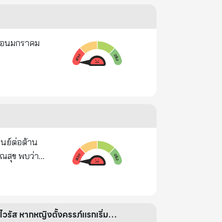
เดือนมกราคม
ูนย์ต่อต้าน
ณสุข พบว่า
ลิตภัณฑ์ดัง
50347 และ
้นฟู คืนความ
หน้าฝนนี้ ให้ระวังโรคทางผิวหนัง "โรคผื่นกุหลาบ" โรคผิวหนังที่มีความสัมพันธ์กับการติดเชื้อไวรัส หากหญิงตั้งครรภ์แรกเริ่มติด อาจเสี่ยงแท้งได้ จริงหรือ