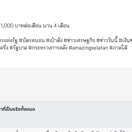
ป็น 1,000 บาทต่อเดือน นาน 4 เดือน
รแห่งรัฐ #บัตรคนจน #เป๋าตัง #ข่าวเศรษฐกิจ #ข่าววันนี้ #เงินช
ะครึ่ง #รัฐบาล #กระทรวงการคลัง #amazingselatan #ภาคใต้
หาที่เป็นจริงทั้งหมด