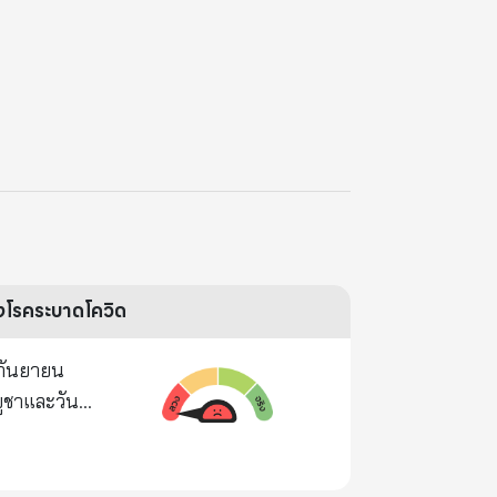
วงโรคระบาดโควิด
-กันยายน
บูชาและวัน