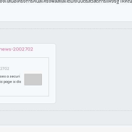
ะเสนอโครงการคนละครึ่งพลัสและเติมเงินบัตรสวัสดิการแห่งรัฐ ให้คณะร
e/news-2002702
02702
ses a securi
is page is dis
a bot.