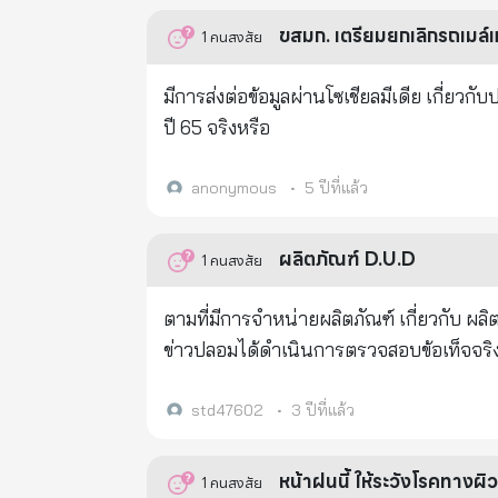
ขสมก. เตรียมยกเลิกรถเมล์
1
คนสงสัย
มีการส่งต่อข้อมูลผ่านโซเชียลมีเดีย เกี่ยว
ปี 65 จริงหรือ
anonymous
•
5 ปีที่แล้ว
ผลิตภัณฑ์ D.U.D
1
คนสงสัย
ตามที่มีการจำหน่ายผลิตภัณฑ์ เกี่ยวกับ ผล
ข่าวปลอมได้ดำเนินการตรวจสอบข้อเท็จจร
ประเด็นดังกล่าวนั้น เป็นข้อมูลเท็จ กรณีผลิตภัณฑ์ D.U.D ที่ใช้ข้อความโฆษณาแสดงสรรพคุณของผลิตภัณฑ์ว่าสามารถคืน
ความอ่อนเยาว์กลับไปได้ 20 ปี ใน 3 เดื
std47602
•
3 ปีที่แล้ว
กล่าวและชี้แจงว่า ผลิตภัณฑ์ D.U.D จดแจ้
จากการตรวจสอบเว็บไซต์ขายผลิตภัณฑ์ D.U.
1
คนสงสัย