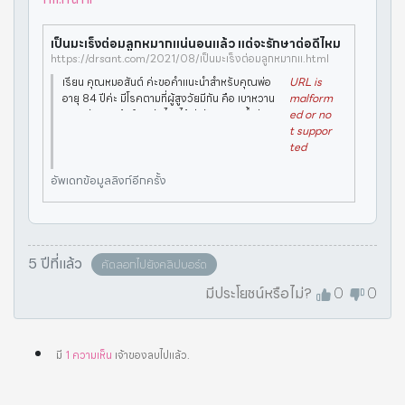
เป็นมะเร็งต่อมลูกหมากแน่นอนแล้ว แต่จะรักษาต่อดีไหม
https://drsant.com/2021/08/เป็นมะเร็งต่อมลูกหมากแ.html
เรียน คุณหมอสันต์ ค่ะขอคำแนะนำสำหรับคุณพ่อ
URL is
อายุ 84 ปีค่ะ มีโรคตามที่ผู้สูงวัยมีกัน คือ เบาหวาน
malform
ความดันสูง เก้าท์ ระวังไต ได้ผ่าตัดเอาถุงน้ำดีออ
ed or no
กแล้ว คุณพ่อตรวจสุขภาพทุก 6 เดือนค่ะ ที่ผ่านมา
t suppor
ก็อยู่ใ
ted
อัพเดทข้อมูลลิงก์อีกครั้ง
5 ปีที่แล้ว
คัดลอกไปยังคลิปบอร์ด
มีประโยชน์หรือไม่?
0
0
มี
1
ความเห็น
เจ้าของลบไปแล้ว
.