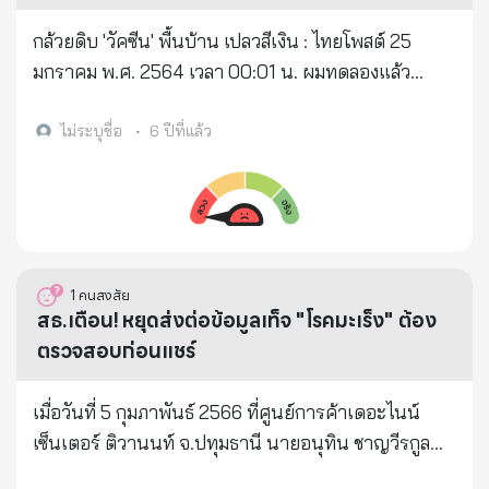
ความรักออกไป! ดูแลสุขภาพของตัวเองให้ดีนะคะ 🙏🏻
ถ้าเรากินเห็ด 3 ชนิดจะช่วยป้องกันมะเร็งและมีผลดีต่อ
💖
สุขภาพ แต่เราไม่เคยรู้ที่มาที่ไป จากผลเสียที่ติดมากับ
กล้วยดิบ 'วัคซีน' พื้นบ้าน เปลวสีเงิน : ไทยโพสต์ 25
เห็ดเลย จนมาวันนี้ ได้คุยกับคนขายเห็ดโดยเฉพาะเห็ด
มกราคม พ.ศ. 2564 เวลา 00:01 น. ผมทดลองแล้ว
นางฟ้า วันนี้เรื่องราวที่จะมาเล่า. คำพูดคือความจริงทุก
ลงทุนไป ๒๐ บาท รับประกันคุณภาพในการป้องกันได้
คำ ถ้าผู้อ่านช่วยส่งต่อเอาบุญ จะเป็นประโยชน์อย่างมาก
กว่า ๘๐% UP! กล้วยครับ.... กล้วยน้ำว้าดิบๆ หั่นแว่นๆ
ไม่ระบุชื่อ
•
6 ปีที่แล้ว
ขอให้ทุกคนที่ชอบกินเห็ด ได้ป้องกันที่ตัวเรา ว่าเราควร
ทั้งเปลือก คลุกเกลือ เคี้ยวให้เต็มปาก เจ้ายางและเมือก
จะกินเห็ดต่อไปหรือจะเลิกกินเห็ด จะได้ป้องกันตนเอง
กล้วย จะเป็นด่านหน้า เคลือบในปากและลำคอ ฆ่าเชื้อ
จากโรคร้ายที่จะตามมาจากรูปแบบที่เราคาดไม่ถึง จาก
แปลกปลอม ก่อนลงไปในท้อง ผมดูจากคลิป "ป้านิดดา
การได้คุยเปิดใจ กับคนขายเห็ดหรือคนเพาะเห็ดขาย
หงษ์วิวัฒน์" นักธรรมชาติบำบัด สนทนากับ "รศ.ดร.โก
คุณมนัสมีอาชีพขายเห็ด ขายส่งต่อกับพ่อค้าแม่ค้าต่าง ๆ
วิน วิวัฒนพงศ์พันธ์" ที่พวกเขาส่งมาให้ ผมมันพวก
1
คนสงสัย
ทั่วประเทศ ทำมาจนเข้าปีที่ 20 สิ่งหนึ่งที่รู้ในใจคือ จะไม่
"กล้วยนิยม" ฟังเสร็จ ซื้อกล้วยดิบมาลองเลย ลองมา ๒ วัน
สธ.เตือน! หยุดส่งต่อข้อมูลเท็จ "โรคมะเร็ง" ต้อง
ให้ลูกและครอบครัวตัวเองกินเห็ดที่ขายเลย จนกระทั่งผล
เห็นผลทันตา ปกติตื่นนอน คอผมเหมือนผ่านการกิน
ตรวจสอบก่อนแชร์
ที่สุด....ร่างกายตัวเองทรุด หมดเรี่ยวหมดแรง ทั้งที่ไม่มี
ทราย ปรากฏว่าหายไปเลย! ผมถอดคำจากคลิปมาให้
โรคประจำตัว เป็นมาแบบนี้มาเป็นเดือน ๆ จนไปให้หมอ
อยากให้ทดลองกัน ระหว่างวัคซีนยังไม่มา ใช้ "วัคซีน
เมื่อวันที่ 5 กุมภาพันธ์ 2566 ที่ศูนย์การค้าเดอะไนน์
ตรวจร่างกาย หมอบอกว่ามีเชื้อมะเร็งในกระแสเลือด แต่
กล้วยดิบ" ไปก่อน รับรอง "โควิดยกโคตรขยาด"! โกวิน :
เซ็นเตอร์ ติวานนท์ จ.ปทุมธานี นายอนุทิน ชาญวีรกูล
หาจุดที่เป็นไม่เจอ แต่ฟังจากหมอพูดว่า มะเร็งถ้าเป็น
ผมไอ แสบคอ ก็ค้นในเน็ต พบว่า เมื่อเป็นไวรัส มีรายงาน
รองนายกรัฐมนตรีและรัฐมนตรีว่าการกระทรวง