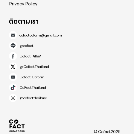
Privacy Policy
ติดตามเรา
cofactcoform@gmail.com
@cofact
Cofact โคแฟค
@CofactThailand
Cofact Coform
CoFactThailand
@cofactthailand
© Cofact2025