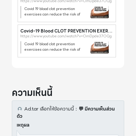
https://www.youtube.com/watch?v=OmDpde37OQg
Covid 19 blood clot prevention
exercises can reduce the risk of
blood clots during illness and
recovery. Physiotherapist Michelle
from
Covid-19 Blood CLOT PREVENTION EXERCISES I 3 PHYSIO Guided Home Exercises for Bed and Chair
https://www.youtube.com/watch?v=OmDpde37OQg
https://www.pelvicexercises.com.au
guides you through 3 easy home
Covid 19 blood clot prevention
exercises can reduce the risk of
blood clots during illness and
recovery. Physiotherapist Michelle
from
https://www.pelvicexercises.com.au
guides you through 3 easy home
ความเห็นนี้
Ad.tar
เลือกให้ข้อความนี้
：
💬 มีความเห็นส่วน
ตัว
เหตุผล