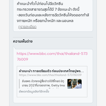
คำแนะนำทั่วไปก่อนไปฉีดวัคซีน
กระทรวงสาธารณสุขได้มี 7 ข้อแนะนำ ดังนี้
-สองวันก่อนและหลังการฉีดวัคซีนให้งดออกกำลั
งกายหนัก หรือยกน้ำหนัก และนอนหล
ดูรายละเอียด
ความเห็นต่าง
https://www.bbc.com/thai/thailand-573
76009
คำแนะนำ การเตรียมตัว ก่อนประเทศไทยปูพรมฉีดวัคซีนโควิด-19 ครั้งใหญ่ - BBC News ไทย
https://www.bbc.com/thai/thailand-57376009
ธันยพร บัวทองผู้สื่อข่าวบีบีซีไทย6 มิถุ
นายน 2021ที่มาของภาพ, Getty Ima
gesวันที่ 7 มิ.ย. 2564 เป็นวันที่ประชา
อัพเดทข้อมูลลิงก์อีกครั้ง
ชนไทยใน กลุ่มผู้สูงอายุ-กลุ่มเสี่ยงโรค
ประจำตัว และประชาชนในพื้นที่ระบาด
ของโรคโควิด-19 อย่างก