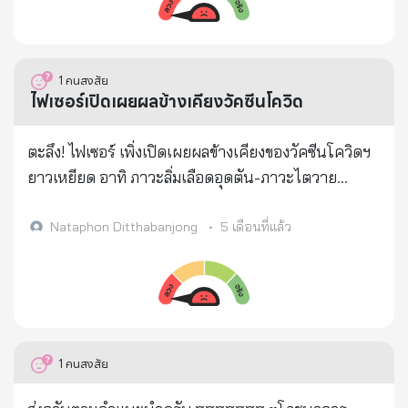
หมื่นเตียง ในอีกวันสองวันนี้แน่นอน และคนพวกนี้จะยัง
หรือนอนทันที ต้องเดินช้าๆ แกว่งแขนขาตลอดเบาๆ
ต้องนอนยึดเตียงไปอีกเรื่อยๆ ไม่ต่ำกว่า 10 วัน นั่น
ทานน้ำเป็นระยะ หยุดพัก แล้วเคลื่อนไหวทำโน่นนี่แบบ
หมายความว่า ถ้าเราเกิดติดโควิดขึ้นมา ในวันถัดๆไป
ไม่ต้องออกแรง ย้ำเลยอย่าเร่งหัวใจ เลือดจะโฟลว์ปกติได้
1
คนสงสัย
หลังจากนี้ จะเหลือเตียงให้เรานอนรักษา .... น้อยลงไป
ดี พอพ้นวันแรกได้ วัคซีนจะกระจายทั่วตัวตามเส้นไม่
ไฟเซอร์เปิดเผยผลข้างเคียงวัคซีนโควิด
ทุกที และเตียงจะเริ่มทยอยกันเต็มไปเรื่อยๆ จนกระทั่ง
ตกค้างอุดตันที่จุดใดจุดหนึ่ง ก็จะปลอดภัย ออกกำลัง
เหมือนต่างประเทศ คือ ไม่มีเตียงให้ใครอีก คราวนี้ ต่อให้
กาย ท่านอน + นั่ง + ยืน ง่ายๆ ป้องกันลิ่มเลือดอุดตัน
ตะลึง! ไฟเซอร์ เพิ่งเปิดเผยผลข้างเคียงของวัคซีนโควิดฯ
มีเงิน ก็หาเตียงนอนไม่ได้หรอกครับ จะโทรร้องเรียนที่
Covid-19 Blood CLOT PREVENTION EXERCISES I
ยาวเหยียด อาทิ ภาวะลิ่มเลือดอุดตัน-ภาวะไตวาย
เบอร์ไหน ใครก็คงช่วยไม่ได้ มีประกันกี่ฉบับ ก็ไม่มีผล ไม่
3 PHYSIO Guided Home Exercises for Bed and
เฉียบพลัน-ภาวะหัวใจล้มเหลว
ต้องพูดถึงโรงพยาบาลเอกชนหรอกนะครับ โรงพยาบาล
Chair https://www.youtube.com/watch?
Nataphon Ditthabanjong
•
5 เดือนที่แล้ว
สนาม .... ก็จะเต็มไปด้วย แย่ไปกว่านั้นก็คือ ... เรามี
v=OmDpde37OQg
เครื่องช่วยหายใจไม่มากพอ เราหาซื้อตอนนี้ ไม่ทันหรอก
นะครับ ทั้งโลก ใครก็อยากได้ แล้วในวันที่เกิดซวย
ปอดบวม อาการโคม่า เราต้องใช้เครื่องช่วยหายใจเพื่อ
ยื้อชีวิตนะครับ ถ้าในเวลานั้น ไม่มีเครื่องช่วยหายใจเหลือ
1
คนสงสัย
เลย เพราะคนก่อนหน้านี้ก็เอาไปใส่กันหมดแล้ว มันก็จะ
เหมือนกับที่ต่างประเทศ คือ เครื่องช่วยหายใจที่เหลืออยู่