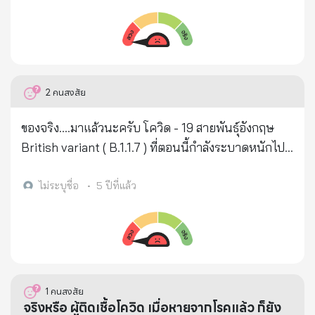
เมื่อเทียบกับก่อนการฉีดวัคซีน และยังกล่าวอีกว่า โรคโค
วิด19 สามารถรักษาให้หายได้หากคนไข้ได้รับยา
Ivermectin ในระยะเริ่มต้น นั่นหมายถึงไม่ปล่อยให้ โรค
ล่วงเลยไปสู่เฟสที่ 2 คือการลงไปทำลายปอด ซึ่งการ
อักเสบที่ปอดนี้เองเป็นสาเหตุให้เนื้อปอดที่สามารถแลก
2
คนสงสัย
เปลี่ยนอ๊อกซิเจนให้เม็ดเลือดลดลง ทำให้อวัยวะเริ่มล้ม
เหลวเริ่มจากไตวาย และตามด้วยตับวาย คนไข้จึงมีอัตรา
ของจริง....มาแล้วนะครับ โควิด - 19 สายพันธุ์อังกฤษ
การเสียชีวิตได้รวดเร็ว อันเนื่องมาจากการอักเสบและ
British variant ( B.1.1.7 ) ที่ตอนนี้กำลังระบาดหนักไป
การเกิดลิ่มเลือดที่ปอด คนไข้ในเฟสที่ 2 นี้จะไม่พบการ
ทั้งโลกนะครับ ไม่ใช่แค่ที่ไทย ประเทศไทยน่ะหรือ ... ยัง
แบ่งตัวของไวรัสแล้ว แต่สามารถพบเศษทรากไวรัสและ
แค่เริ่มต้น แค่เริ่มต้นจริงๆนะ ที่อังกฤษ ต้นทางของเจ้า
ไม่ระบุชื่อ
•
5 ปีที่แล้ว
เศษหนามไวรัส (Spike Proteins) ได้เป็นจำนวนมาก
สายพันธุ์ดุนี้ มีคนเสียชีวิตกับไวรัสตัวนี้ไปแล้วประมาณ
จากการศึกษาทาง Microbiology พบว่าแค่เพียงหนาม
"หนึ่งแสนสองหมื่นคน" ช่วงที่พีคมากๆ มีคนตาย"ต่อวัน"
ไวรัส หรือ Spike Protein ก็ทำให้เกิดการอักเสบของ
คือ พันกว่าคน (ตายวันละพันกว่านะครับ พันหก เกือบๆ
เนื้อเยื่อและทำให้เกิดลิ่มเลือดอุดตันในเสันเลือดได้ดัง
พันเจ็ด เห็นตัวเลขแล้ว ขนลุกเลย) ช่วงผ่อนปรนล็อค
นั้น Spike Protein จึงเป็นอาวุธสำคัญของโคโรนาไวรัส
ดาวน์ที่อังกฤษตอนคริสมาสต์ มีการติดเชื้อแบบที่ติดกัน
1
คนสงสัย
นี้ แต่เขากลับนำอาวุธของ SARs-CoV2 มาทำวัคซีน นั่น
ทั้งครอบครัว เข้าโรงพยาบาลกันทั้งครอบครัว และ ตาย
จริงหรือ ผู้ติดเชื้อโควิด เมื่อหายจากโรคแล้ว ก็ยัง