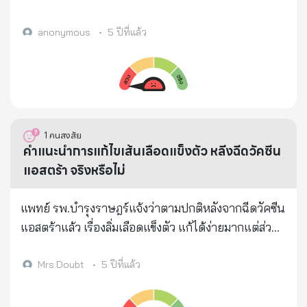
ได้หมอเก่งๆระดับเทพ ว่าไปอย่าง แต่เอาเข้าจริงๆ บ้าน
จอห์นสัน เนื่องจากพบกรณีผู้ที่ได้รับวัคซีนที่เกิดภาวะลิ่ม
เราไม่ได้มีหมอในระดับนั้น มากอย่างที่เราคิด คนสูงวัย
เลือดอุดตัน จริงหรือ
anonymous
•
5 ปีที่แล้ว
น้ำหนักตัวเยอะ ดื่มแอลกอฮอล์เป็นประจำ คนที่มีโรค
ประจำตัว เบาหวาน ความดัน หัวใจ หอบหืด ไม่จำกัดวัย
ถ้าเราเข้าข่าย ก็ระวังให้มากกว่าคนอื่นๆเถอะครับ โอกาส
รุนแรงไปถึงปอด สูงมากกก และที่เรายังไม่ได้ยินข่าวคน
เสียชีวิตในครั้งนี้ จนทำให้หลายๆคนคิดแค่ว่า เป็นแค่
1
คนสงสัย
หวัดกระจอกๆธรรมดาๆนั้น เพราะมันยังเป็นแค่การเริ่ม
คำแนะนำการแก้ไขเส้นเลือดแข็งตัว หลีงฉีดวัคซีน
ต้น สงสัยว่าติด ไปตรวจ เข้าโรงพยาบาลได้เลย มีที่นอน
แอสตร้า จริงหรือไม่
มีหมอดูแล โคม่าขึ้นมา ยังมีหมอดูแล มีเครื่องช่วยหายใจ
อยู่ในตอนนี้ ก็เลยพอจะช่วยเหลือกันทัน แต่ว่า... ดูสถิติ
แพทย์ รพ.บำรุงราษฎร์แจ้งว่าตามปกติหลังจากฉีดวัคซีน
ของวันนี้ 15 เมษายน ตามรูปสิครับ ไม่ต้องดูที่จำนวนคน
แอสตร้าแล้ว เรื่องลิ่มเลือดแข็งตัว แก้ได้ง่ายมากแต่ส่วน
ติดเชื้อ 1,543 นะ ... มองผ่านไปได้เลย พันห้า บางคนจะ
ใหญ่คนสูงอายุมักไม่รู้คือ ก่อนฉีดให้ทานน้ำมากๆ เพื่อให้
คิดในใจว่า แล้วไง ไปดูที่จำนวนคนที่กำลังรักษาตัว
เลือดโฟลว์ หลังจากฉีดเสร็จ ให้นั่งรอ ช่วงนี้สำคัญคือ
Mrs.Doubt
•
5 ปีที่แล้ว
นอนโรงพยาบาลอยู่ตอนนี้สิครับ ช่องสีเขียวๆน่ะ " 8,973
ต้องยืด/ขยุ้มมือ ยืดแขนขา ขยับนิ้วเท้า เพื่อให้เส้นยืดตัว
ราย " นี่คือคนที่กำลังนอนโรงพยาบาลตอนนี้อยู่ ซึ่งจะถึง
แต่ไม่ให้หัวใจหักโหมจนเหนื่อย พอกลับบ้านห้ามนั่งนิ่งๆ