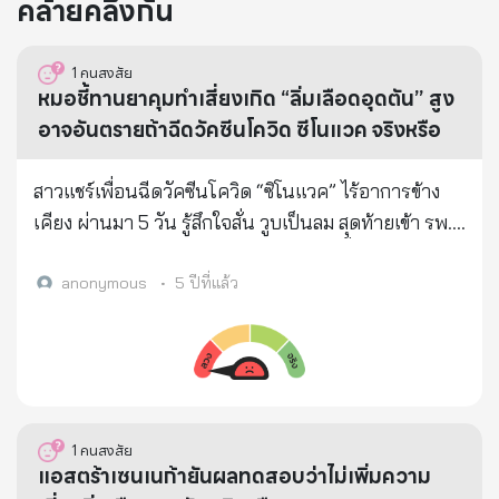
คล้ายคลึงกัน
1
คนสงสัย
หมอชี้ทานยาคุมทำเสี่ยงเกิด “ลิ่มเลือดอุดตัน” สูง
อาจอันตรายถ้าฉีดวัคซีนโควิด ซีโนแวค จริงหรือ
สาวแชร์เพื่อนฉีดวัคซีนโควิด “ซิโนแวค” ไร้อาการข้าง
เคียง ผ่านมา 5 วัน รู้สึกใจสั่น วูบเป็นลม สุดท้ายเข้า รพ.
เจอ “ลิ่มเลือดในปอด” ก่อนเสียชีวิต หมอชี้ทานยาคุมทำ
เสี่ยงเกิด “ลิ่มเลือดอุดตัน” สูง จริงหรือ
anonymous
•
5 ปีที่แล้ว
1
คนสงสัย
แอสตร้าเซนเนก้ายันผลทดสอบว่าไม่เพิ่มความ