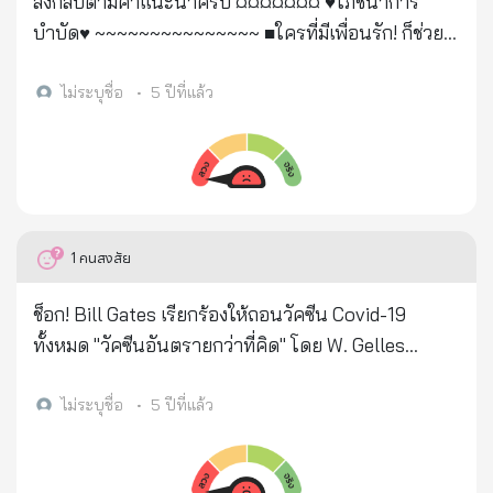
ส่งกลับตามคำแนะนำครับ ¤¤¤¤¤¤¤ ♥โภชนาการ
1 เครื่อง จะเลือกใส่ให้ใคร และที่เหลือ ก็ต้องปล่อยให้
บำบัด♥ ~~~~~~~~~~~~~~~ ■ใครที่มีเพื่อนรัก! ก็ช่วย
ตาย.... วันนั้นแหละ เราจะเข้าใจความหมายว่า ทำไม เรา
ส่งกันต่อๆไปนะ ความรู้ใหม่..โภชนาการบำบัดโรค ♥1.ดื่ม
จึงควรช่วยกัน ในวันที่ยังทำได้ในวันนี้...
น้ำร้อนปลอด ทุกโรค ♥2.กินไข่ลวกวันละ สองฟอง ใส่
ไม่ระบุชื่อ
•
5 ปีที่แล้ว
........................................ ....................................... พรุ่งนี้ จะ
พริกไทยดำตำเองหนึ่งช้อนชาจะห่างไกลจากอัลไซเมอร์
มีคนติดเชื้อเพิ่มขึ้นอีกเรื่อยๆ เพราะตอนนี้ ทุกคนดูชินชา
ไม่ต้องไปหาหมอ ♥3.หยุดกินน้ำตาล ทราย เพราะเป็น
กับโควิด รอดมาแล้วหลายครั้ง ยังไม่เห็นมีอะไร เดี๋ยวก็
สาเหตุก่อให้ เกิดโรคต่างๆ ♥4.กินทุเรียน ช่วยรักษาโรค
ลดลงไปเอง ตั้งแต่ระดับผู้นำ จนถึงคนธรรมดาๆข้าง
มะเร็ง และแก่ช้า ♥5.กินแตงโม ช่วยแก้เลือดอุดตัน ลิ่ม
ถนน ที่ผมยังเห็นนั่งดื่มกันสนุกสนานกันอยู่เลย
เลือด และช่วยบำรุงเลือด ถ้าเป็นผู้ชาย จะทำให้สมถรรพ
1
คนสงสัย
ประเทศไทยเราโชคร้าย ตรงที่ได้เจอกับสายพันธุ์ที่ติด
ภาพทางเพศแข็งแรง ♥6.สตรีกินสับปะรด ช่วยกระช้บช่อง
ง่ายที่สุด ในวันที่เราประมาทที่สุด เพราะถ้ามาตั้งแต่รอบ
คลอด ♥7.กินกล้วยไข่ ช่วยบำรุง ตับ ไต ผิว ตา กระดูก
ช็อก! Bill Gates เรียกร้องให้ถอนวัคซีน Covid-19
แรก ที่เรายังตื่นตัวกันอยู่ ก็คงไม่น่ากลัวอะไรมากนัก
(เหมาะสำหรับคนทำงานหน้าคอมส์) ทำให้หน้าอกโต
ทั้งหมด "วัคซีนอันตรายกว่าที่คิด" โดย W. Gelles
อ่านจบแล้ว ไม่ต้องประสาทกินหรอกนะครับ แต่ต้อง
ด้วย ♥8.กล้วยน้ำว้านำไป เผาทั้งเปลือก ช่วยรักษา ปวด
วอชิงตัน- (MaraviPost) - ในการประกาศที่น่าตกใจ
กลับมายอมรับ และตระหนักจริงๆจังๆได้แล้ว ว่าเรากำลัง
หัว ตัวร้อน และเบาหวาน ♥9.กล้วยหอม เด็กถ้ากินช่วย
Bill Gates มหาเศรษฐีผู้ร่วมก่อตั้ง Microsoft และกำลัง
ไม่ระบุชื่อ
•
5 ปีที่แล้ว
เจอกับอะไรที่หนักหนาและรุนแรงกว่าเดิม ออกบ้านเท่า
ให้ความ จำดีและสตรีวัยทองช่วยปรับฮอร์โมนให้กินกับ
สำคัญที่อยู่เบื้องหลังวัคซีน COVID-19 เรียกร้องให้มี
ที่จำเป็นเถอะครับ หลีกเลี่ยงการไปในที่ซึ่งคนเยอะๆ งด
น้ำมะพร้าวอ่อนจะดีมาก ช่วยรักษาโรคฮันจิสัน (สตรีถ้า
การนำวัคซีนจากพันธุกรรม COVID-19 ทั้งหมดออกจาก
ไปเลย อย่าใส่หน้ากาก ล้างมือ รักษาระยะห่าง แบบที่ทำ