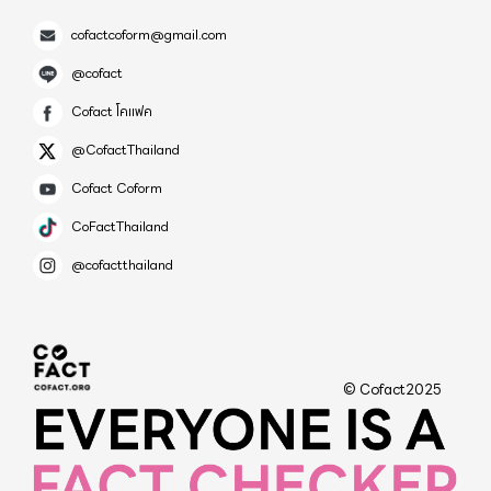
กลุ่มได้รับ กลับมาอย่างน้อย 5คน ลองดูเลย
วัคซีนของศูนย์ควบคุมและป้องกันโรค] รวบรวมได้เพียง
สำคัญๆ คือ ตายได้เลยนะครับ พึ่งตัวเอง ดูแลตัวเอง คือ
cofactcoform@gmail.com
ร้อยละหนึ่งของสิ่งที่เกิดขึ้น เรากำลังพูดถึงผู้เสียชีวิตจาก
ทางออกที่ดีที่สุด ที่ต้องทำในตอนนี้แล้ว... ช่วงนี้ครูโยคะ
วัคซีนโควิดมากกว่าล้านราย และผู้คนกว่า 60 ล้านคนที่
@cofact
ทั้งหลาย งานอาจจะน้อยลงหน่อย ลำบากหน่อย แต่ยัง
มีผลข้างเคียงที่ไม่ดี” นี่ไม่ใช่สิ่งที่เราต้องการ สิ่งนี้ไม่เป็นที่
หายใจได้ ยังแข็งแรง คือดีที่สุดแล้ว... งาน กับ เงิน ไม่ได้
Cofact โคแฟค
ยอมรับ” นายเกทส์ยืนยัน หุ้นในวอลล์สตรีทของบริษัท
หายไปไหน มันแค่เลื่อนออกไปรอเราข้างหน้า คำว่า
@CofactThailand
วัคซีนโควิดรายใหญ่ทั้งหมดร่วงลง 20% ถึง 30%
"เงินทอง ถ้าไม่ตาย หาใหม่ได้" น่าจะประโลมใจได้ดีที่สุด
Cofact Coform
เนื่องจากนายเกตส์ประกาศว่าเขาเข้าร่วมในคำร้องเร่ง
จริงๆในตอนนี้ ถ้าเราบอกว่า โควิดไม่กลัว กลัวอดตาย
ด่วนของพลเมืองที่ยื่นโดยองค์กรป้องกันสุขภาพเด็กของ
CoFactThailand
มากกว่า ..ก็ไม่ผิดหรอกครับ คนเรามีชีวิตที่ต่างกัน เพียง
โรเบิร์ต เอฟ. เคนเนดี จูเนียร์ ที่เรียกร้องให้มีอาหาร
แต่เรากลัวอดตายได้ และก็กลัวโควิดไปด้วยพร้อมๆกัน
@cofactthailand
สหรัฐฯ และ สธ. ถอนวัคซีนโควิดทั้งหมดออกจากตลาด
ได้ โดยใช้สติคอยกำกับ ออกไปทำงาน ออกไปหาเงิน ถ้า
ทันที Gates กล่าวต่อว่า “ผู้คนจำนวนมากที่รับวัคซีน
มันจำเป็น แต่ก็ไปด้วยสติ ไปด้วยความระวังตัวที่สุด ไม่
เหล่านี้เสียชีวิต… หนึ่งวัน สองวัน ห้าวันหลังจากได้รับ
ได้เขียนเพื่อให้กลัวและอดตายอยู่ที่บ้านครับ แต่เขียน
การฉีดวัคซีน คนอื่นๆ มีอาการอัมพาต ตาบอด ชัก หัวใจ
เพื่อให้ ออกไปทำงาน ด้วยความไม่ประมาท และระวังตัว
© Cofact2025
วาย ระบบภูมิคุ้มกันล้มเหลว ลิ่มเลือดอุดตัน สมองอักเสบ
ให้มากที่สุด เท่านั้นเอง สำหรับใครที่พอจะเลือกได้... ก็ถึง
ปอดหรือไตถูกทำลาย การแท้งบุตร โรคภูมิต้านตนเอง
เวลาที่เราจะได้เห็นตัวตนของเราจริงๆแล้วนะครับว่า
ความล้มเหลวของระบบอวัยวะหลายส่วน ความเหนื่อยล้า
"สุขภาพ กับ เงิน" เราเป็นคนที่จะเลือกอะไร...