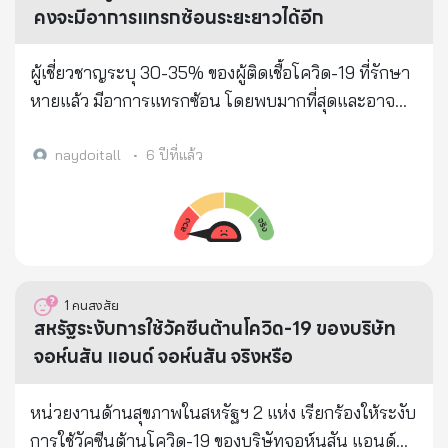
เท่ากับฉีดอาวุธของไวรัสให้คนโดยตรง ท่านจะเชื่อหรือ
กันทั้งครอบครัวเกิดขึ้นแล้วที่นั่น ช่วงที่เชื้อนี้กระจายกัน
คงจะมีอาการแทรกซ้อนระยะยาวได้อีก
ไม่เชื่อย่อมเป็นสิทธิ์ของท่าน แต่อย่าบอกว่า เราไม่เตือน
แบบพีคๆ มีรายงานว่า ติดกันที่ตัวเลขต่อวันคือ หกหมื่น
ท่าน หากท่านจำเป็นต้องฉีดวัคซีน ขอให้เป็นวัคซีนเชื้อ
กว่าราย ย้ำ... วันละ หกหมื่นราย มีหลักฐานสนับสนุน
ผู้เชี่ยวชาญระบุ 30-35% ของผู้ติดเชื้อโควิด-19 ที่รักษา
ตายปลอดภัยที่สุด รองลงไปคือ ไวรัสเวคเตอร์และที่
ทางการแพทย์ชัดเจน ว่าสายพันธุ๋นี้ติดง่ายกว่าสายพันธุ์
หายแล้ว มีอาการแทรกซ้อน โดยพบมากที่สุดและอาจ
อันตรายที่สุด คือ mRNA. ด้วยความปรารถนาดีจาก
อู่ฮั่น และ สายพันธุ์อินเดีย ที่เราเจอมาก่อนหน้านี้ และ
ทำให้เสียชีวิตได้ คือ การเกิดลิ่มเลือดอุดตันในเส้นเลือด
ทพญ.อุบลรัตน์ วรรณวิสูตร DDS, MPH, MS,
ถ้าเราคิดว่า ที่ผ่านมา เรายังรอด ตอนนี้ก็สบายๆเหมือน
naydoitall
•
6 ปีที่แล้ว
Diplomate American Board of Periodontology
เดิมก็ได้ ก็น่าจะประเมินเชื้อนี้ต่ำไปแล้ว... และถ้ายังเชื่อ
https://youtu.be/tUE5EBPt-lU
ว่า สายพันธุ์นี้ อาการไม่รุนแรง ก็คิดใหม่นะครับ มี
รายงานในประเทศไทยของเราพบว่า พบอาการรุนแรง
ในผู้ชายมากกว่าผู้หญิง อาการเจ็บคอมาก เหมือนมีด
บาด เสมหะมีเลือด หายใจได้ไม่ปกติ จนกระทั่งพัฒนาไป
1
คนสงสัย
สู่อาการปอดบวม ( pneumonia ) เกิดขึ้นได้เยอะมากนะ
สหรัฐระงับการใช้วัคซีนต้านโควิด-19 ของบริษัท
ครับ ลงปอดกันเป็นว่าเล่นเลย ซึ่ง ณ จุดนั้น ต้องรักษา
จอห์นสัน แอนด์ จอห์นสัน จริงหรือ
แบบซีเรียสแล้วนะครับ โอกาสไปถึงโคม่า นอนไอซียู ใกล้
เข้ามาแล้ว และแพทย์หลายๆท่านให้ความเห็นว่า การ
หน่วยงานด้านสุขภาพในสหรัฐฯ 2 แห่ง เรียกร้องให้ระงับ
จัดการตอนอยู่ในไอซียูของโรคนี้ มีความซับซ้อนมาก ถ้า
การใช้วัคซีนต้านโควิด-19 ของบริษัทจอห์นสัน แอนด์