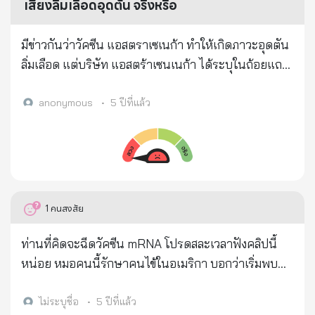
เสี่ยงลิ่มเลือดอุดตัน จริงหรือ
มีข่าวกันว่าวัคซีน แอสตราเซเนก้า ทำให้เกิดภาวะอุดตัน
ลิ่มเลือด แต่บริษัท แอสตร้าเซนเนก้า ได้ระบุในถ้อยแถลง
ถึงการทบทวนอย่างระมัดระวังในข้อมูลความปลอดภัยที่
มีอยู่ทั้งหมดของประชาชนมากกว่า 17 ล้านคน ที่ได้รับวัค
anonymous
•
5 ปีที่แล้ว
ซีนแอสตร้าเซนเนก้า (AstraZeneca) ในสหภาพยุโรป
และสหราชอาณาจักร ไม่พบหลักฐานเพิ่มความเสี่ยงของ
ลิ่มเลือดอุดกั้นในปอด ลิ่มเลือดอุดตันในหลอดเลือดดำ
รุนแรง หรือ ภาวะเกล็ดเลือดตํ่า ในทุกกลุ่มอายุที่กำหนด
ทุกเพศ ทุกล็อต หรือไม่ว่าจะในประเทศไหนๆ จริงหรือ
1
คนสงสัย
ท่านที่คิดจะฉีดวัคซีน mRNA โปรดสละเวลาฟังคลิปนี้
หน่อย หมอคนนี้รักษาคนไข้ในอเมริกา บอกว่าเริ่มพบ
คนไข้มีปัญหาโรคภูมิแพ้ตนเอง (Auto-immune
Disease), มะเร็งผิวหนัง (Melanoma) เพิ่มขึ้น 20 เท่า
ไม่ระบุชื่อ
•
5 ปีที่แล้ว