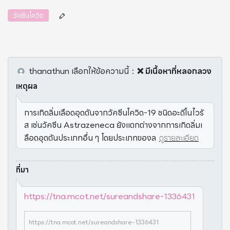
วัคซีนโควิด
thanathun
เลือกให้ข้อความนี้
：
❌ มีเนื้อหาที่หลอกลวง
เหตุผล
การเกิดลิ่มเลือดอุดตันจากวัคซีนโควิด-19 ชนิดอะดีโนไวรั
ส เช่นวัคซีน Astrazeneca ยังแตกต่างจากการเกิดลิ่มเ
ลือดอุดตันประเภทอื่น ๆ โดยประเภทของล
ดูรายละเอียด
ที่มา
https://tna.mcot.net/sureandshare-1336431
https://tna.mcot.net/sureandshare-1336431