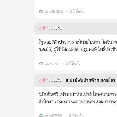
std48028
•
3 ปีที่แล้ว
1
คนสงสัย
รัฐฟลอริด้าประกาศ มหันตภัยจาก 'วัคซีน mRN
ก.ค.66) ผู้ใช้ Blockdit 'ปฐมพงษ์ โพธิ์ประสิทธินันท์' ได้โพสต์ข้อ
แถลงว่าวัคซีน mRNA ที่ใช้ฉีดแก้โควิด-19 น
ดำเนินการเพื่อประกาศให้เป็นสิ่งผิดกฎหม
Joke Air
•
3 ปีที่แล้ว
Legislation looking to be passed to m
the state) เห็นหรือยังครับ? คำว่า *ทฤษฎีสมคบคิด* (Conspiracy Theory) เป็นวาทกรรมที่ CIA สร้างขึ้นมาเพื่อสกัดมิให้
สเปรย์พ่นปากฟ้าทะลายโจร ต
1
คนสงสัย
คนเชื่อเมื่อมีคนแฉอาชญากรรมของยิวไซออนิสต์ที่คิดครองโลก ข่าวใดก็ตามที่ถูก
ต้องศึกษาให้ลึกหรือต้องวิจัย แล้วจะเข้าใจค
ผลิตภัณฑ์วี เฟรช เม้าท์ สเปรย์ โฆษณาสรรพ
อเมริกานี้เติบโตมาพร้อม ๆ กับนโยบายลดจำนวนประชากรโลก ถือว่าทีมผู้บริหาร
สำนักงานคณะกรรมการอาหารและยา กระทรวงส
มากว่าประเทศไทยที่นักการเมืองส่วนใหญ่ถ
FRESH MOUTH SPRAY ผลิตโดย บ. บิวตี้ คอ
เรียกว่าเป็น *ประเทศฟลอริด้า* กันได้แล้
จดแจ้งเลขที่ 65-1-6400022581 ผลิตภัณฑ์นี้เป็นเครื่องสำอาง ใช้เพื่อระงับกลิ่นปาก ไม่มีผลในการป้องกันเชื้อไวรัสโค
std47859
•
3 ปีที่แล้ว