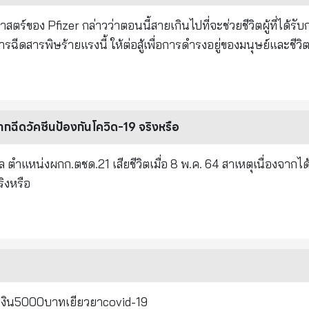
ฉีด "บูสเตอร์ * ทุกครั้ง วัคซีนเสริม...อยู่ในระหว่างการพัฒนา
างเฉพาะเจาะจง เช่น หัวใจ ปอด และสมอง ... ด้วยความคุ้นเคยอย่
ากฉีดวัคซีนป้องกันโควิด-19 จริงหรือ
ยักษ์ใหญ่ด้านเภสัชกรรม..ไฟเซอร์เป็นเวลา 2 ทศวรรษ ศาสตราจารย์
บันของการฉีดวัคซีน..อาจเป็นเพียงเหตุการณ์การลดจำนวนประชากร
มล ตำแหน่งผกก.ตชด.21 เสียชีวิตเมื่อ 8 พ.ค. 64 สาเหตุเนื่องจากได
หลายพันล้านคนได้รับผลร้ายไปแล้ว... ความตาย
กันโควิด-19 แล้วเกิดอาการแพ้ จริงหรือ
ที่พวกเขาคาดหวังว่าจะมีชีวิตอยู่ "
clusive-former-pfizer-vp-your-government-is-lying-to-y
เงิน5000บาทเยียวยาcovid-19