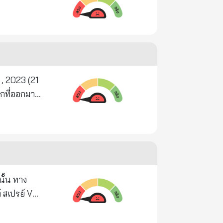
2023 (21
ณและกำลัง
n’.
o anybody in
ดิ์นิยม
นั้น ทาง
 สเปรย์ V
ะ น่าจะ
ิ่นปาก ใบรับ
โตรดอลล่าร์