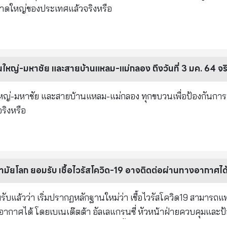
้ำขนาดใหญ่ของประเทศแล้วจริงหรือ
ญ่-มหาชัย และสายบ้านแหลม-แม่กลอง ถึงวันที่ 3 มค. 64 จริ
ญ่-มหาชัย และสายบ้านแหลม-แม่กลอง ทุกขบวนเพื่อป้องกันกา
จริงหรือ
ัยโลก ยอมรับ เชื้อไวรัสโควิด-19 อาจติดต่อผ่านทางอากาศได
ับแล้วว่า เริ่มปรากฏหลักฐานใหม่ว่า เชื้อไวรัสโควิด19 สามารถ
ากาศได้ โดยเบเนเด๊ตต้า อัลเลแกรนซี่ หัวหน้าฝ่ายควบคุมและป
ฏหลักฐานใหม่ว่า โคโรน่าไวรัส หรือเชื้อไวรัสโควิด-19 สามารถติด