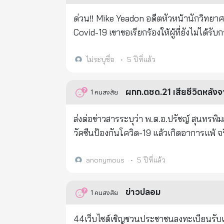
ด่วน‼ Mike Yeadon อดีตหัวหน้านักวิทยาศาสตร์ของ Pfizer กล่าวว่าตอนนี้สายเกินไปที่จะช่วยชีวิตผู้ที่ได้รับการฉีดวัคซีน
Covid-19 เขาขอเรียกร้องให้ผู้ที่ยังไม่ได้รับการฉีดสารพิษร้ายแรงนี้ ให้ต่อสู้เพื่อการดำรงอยู่ของมนุษย์และชีวิตของลูกหลาน
ในอนาคต นักภูมิคุ้มกันวิทยาที่ได้รับการยกย่องทั่วโลกกล่าวต่อไป....ถึงกระบวนการ/แผนการ ที่จะฆ่าคนส่วนใหญ่ที่ยังมี
ชีวิตอยู่ ทันทีที่ได้รับการฉีดเข็ม แรกประมาณ 0.8% ของผู้คนที่รับ จะเสียชีวิตภายใน 2 สัปดาห์. ผู้ที่ยังรอดชีวิต...มีจะอายุขัย
ไม่ระบุชื่อ
•
5 ปีที่แล้ว
โดยเฉลี่ย 2 ปี แต่จะลดลงเรื่อยๆเมื่อ ฉีดเสริม(เข็มต่อๆมา) หรือ 
เพื่อทำให้เกิดความเสื่อมโทรมของอวัยวะอย่
ผกก.ตชด.21 เสียชีวิตหลังจ
1
คนสงสัย
การทำงานและเป้าหมายของการวิจัยและพัฒนาของ
Yeadon กล่าวว่าเป้าหมายสุดท้ายของปัจจุ
ส่งต่อข่าวสารระบุว่า พ.ต.อ.ปรัชญ์ สุนทรพิ
ทำให้สงครามโลกทั้งหมดที่รวมกันดูเหมือนเป็นเพียงการสร้างมิกกี้เมาส์ '
วัคซีนป้อง
และเจ็บปวดรวดร้าว ที่เปลี่ยนแปลงไม่ได้ ผู้ที่ได้รับการฉีดแต่ละคนจะต้องเสียชีวิตก่อนวัยอันควรอย่างแน่นอน และ 3 ปี
เป็นการประมาณที่เมตตาแล้วสำหรับระยะเวลา
anonymous
•
5 ปีที่แล้ว
https://www.lifesitenews.com/news/ex
way-that-could-lead-to-your-death
ข่าวปลอม
1
คนสงสัย
44เว็บไซด์เชิญชวนประชาชนลงทะเบียนรับ