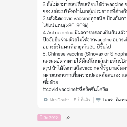
2 ยังไม่สามารถเปรียบเทียบได้ว่าvaccin
ของแต่ละบริษัททำในกลุ่มประชากรที่ต่างกัน
3.หลังฉีดcovid vaccineทุกชนิด ป้องกันก
ได้แน่นอน(>80-90%)
4.Astrazenica มีผลการทดลองยืนยันแล้ว่
ปัจจัยอื่นร่วมด้วยไม่ใช่จากvaccine อย่า
อย่างยิ่งในคนที่อายุเกิน30 ปีขึ้นไป
5. Chinese vaccine (Sinovax or Sinopha
และลดอัตราตายได้ดีแม้ในกลุ่มสายพันธํBra
สรุป ถ้าได้โอกาสฉีดvaccine ที่รัฐบาลจัดห
หลายนอกจากเพื่อความปลอดภัยตนเอง และ
เชื้อด้วย
#covid vaccine#ฉีดวัคซีนโควิด
Mrs.Doubt
•
5 ปีที่แล้ว
1
คนว่า มีความ
โควิด 2019