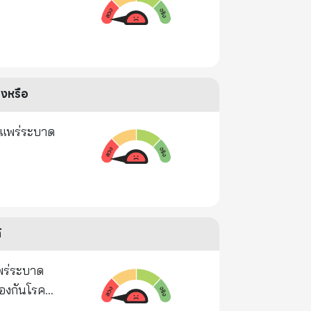
งหรือ
รแพร่ระบาด
้
แพร่ระบาด
้องกันโรค
ต่อผ่านทาง