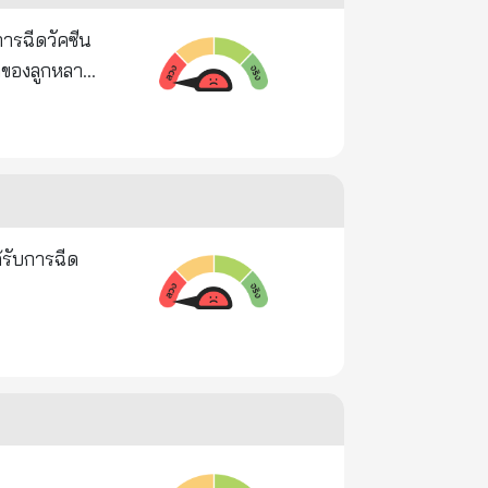
างใกล้ชิดกับ
..ซึ่งจะ
้รับการฉีด
ou-in-a-