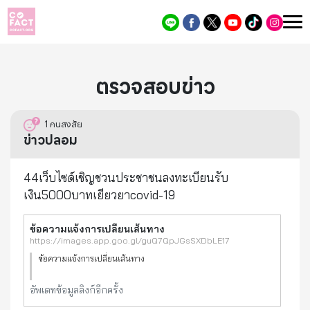
ตรวจสอบข่าว
1
คนสงสัย
ข่าวปลอม
44เว็บไซด์เชิญชวนประชาชนลงทะเบียนรับ
เงิน5000บาทเยียวยาcovid-19
ข้อความแจ้งการเปลี่ยนเส้นทาง
https://images.app.goo.gl/guQ7QpJGsSXDbLE17
ข้อความแจ้งการเปลี่ยนเส้นทาง
อัพเดทข้อมูลลิงก์อีกครั้ง