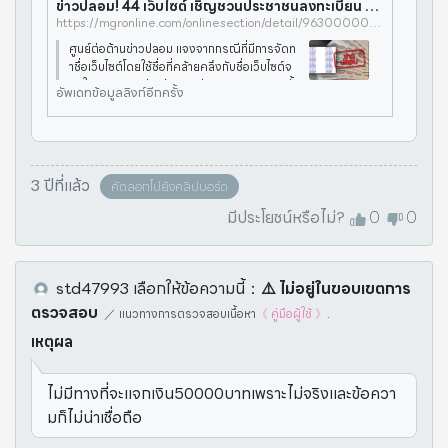
ข่าวปลอม! 44 เว็บไซต์ เชิญชวนประชาชนลงทะเบียน รับเงิน 5,000 บาท เยียวยา COVID-19
https://mgronline.com/onlinesection/detail/9630000031756
ศูนย์ต่อต้านข่าวปลอม แจงจากกรณีที่มีการจัดท
ำชื่อเว็บไซต์โดยใช้ชื่อที่คล้ายคลึงกับชื่อเว็บไซต์จ
ริงในการลงทะเบียนรับเงินเยียวยา5,000บาทนั้
อัพเดทข้อมูลลิงก์อีกครั้ง
น ทางธนาคารกรุงไทยชี้แจงถึงประเด็นดังกล่าว
ว่า"การลงทะเบียนจะทำผ่
3 ปีที่แล้ว
คัดลอกไปยังคลิปบอร์ด
มีประโยชน์หรือไม่?
0
0
std47993
เลือกให้ข้อความนี้
：
⚠️️ ไม่อยู่ในขอบเขตการ
ตรวจสอบ
／
แนวทางการตรวจสอบเนื้อหา
《 คู่มือผู้ใช้ 》
.
เหตุผล
ไม่มีทางที่จะแจกเงิน50000บาทเพราะไม่จริงและข้อควา
มก็ไม่น่าเชื่อถือ