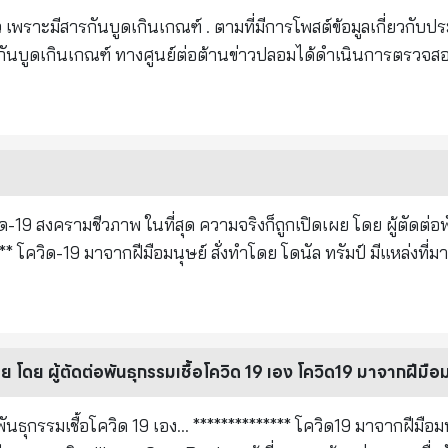
ว เพราะมีสารกันบูดเกินเกณฑ์ . ตามที่มีการโพสต์ข้อมูลเกี่ยวกับประ
ารกันบูดเกินเกณฑ์ ทางศูนย์ต่อต้านข่าวปลอมได้ดำเนินการตรวจสอ
ณสุข พบว่าประเด็นดังกล่าวนั้น เป็นข้อมูลบิดเบือน . กรณีการ
ยวประเภทต่างๆ โดยแพทย์เตือนให้เลิกกินก๋วยเตี๋ยว เพราะมีสารก
วงสาธารณสุข ได้ตรวจสอบข้อมูลและชี้แจงว่า จากที่มีการแชร์ข
 2550 ซึ่งสำนักคุณภาพและความปลอดภัยอาหาร กรมวิทยาศาสตร์การ
คราะห์อาหารของประเทศ ได้มีการตรวจวิเคราะห์เฝ้าระวังการใช้วั
อกจากนี้ กรมวิทยาศาสตร์การแพทย์ได้รายงาน
ข้อง ดำเนินการเฝ้าระวังคุณภาพและความปลอดภัยของผลิตภัณฑ์ดั
วัตถุกันเสีย เพื่อช่วยยับยั้งการเจริญเติบโต หรือทำลายเชื้อจุลินท
านข่าวกรองชื่อดังของ
ที่มากเกินไปอาจส่งผลกระทบต่อสุขภาพ โดยเฉพาะกรดเบนโซอิกทำ
ความลับนี้ นาย Greg เผยว่า ไวรัสโควิด-19 ได้รับการ
สีย แต่หากได้รับในปริมาณน้อยร่างกายสามารถขับออกไปได้ ซึ่งข
แหล่งที่มาจากห้องแลป BSL-3 ในมลรัฐคาโรไล
นอาหารขององค์การอาหารและเกษตรและองค์การอนามัยโลกแห่งสห
โรไลน่าเหนือ
ผย โดย ผู้ตัดต่อพันธุกรรมเชื้อโควิด 19 เอง โควิด19 มาจากฝีมือม
on Food Additives, JECFA) ได้ประเมินและกำหนดค่าความปล
ีฬาในเมืองอู่ฮั่น ประเทศจีน ลุกลามไปอิตาลี และอเมริกาทั้งป
************** โควิด19 มาจากฝีมือมนุษย์ มีแหล่ง
กำหนดหลักเกณฑ์ เงื่อนไข วิธีการใช้ และอัตราส่วนของวัตถุเจือปน