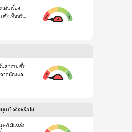
เด็นเรื่อง
บข้อเท็จจริง
โพสต์ให้
ันบูดเกิน
้อมูลผลตรวจ
แพทย์ ใน
ตถุกันเสีย
งกล่าวแล้ว
รีย์ที่เป็น
ให้เกิด
้อมูลของคณะ
ประชาชาติ
นุษย์ จริงหรือไม่
อดภัย (ADI)
ระเทศ
อาหาร (ฉบับ