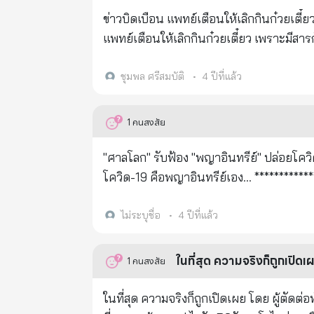
ข่าวบิดเบือน แพทย์เตือนให้เลิกกินก๋วยเตี๋ย
แพทย์เตือนให้เลิกกินก๋วยเตี๋ยว เพราะมีส
โดยกรมวิทยาศาสตร์การแพทย์ กระทรวงสาธาร
ข้อมูลโดยระบุว่าพบกรดเบนโซอิกในก๋วยเตี๋
ชุมพล ศรีสมบัติ
•
4 ปีที่แล้ว
เกณฑ์ ทางกรมวิทยาศาสตร์การแพทย์ กระทร
วิเคราะห์ดังกล่าวนั้น เป็นข้อมูลเมื่อปี
1
คนสงสัย
ฐานะห้องปฏิบัติการอ้างอิงด้านการตรวจวิเ
(กรดเบนโซอิคและกรดซอร์บิค) ในอาหารประเภทเส้นมาอย่างต่อเนื่อง . น
"ศาลโลก" รับฟ้อง "พญาอินทรีย์" ปล่อยโควิด-19 สงครามชีวภาพ ในที่สุด ความจริงก็ถูกเปิดเผย โดย ผู้ตัดต่อพันธุกรรมเชื้อ
ผลการตรวจวิเคราะห์ให้หน่วยงานที่เกี่ยว
โควิด-19 คือพญาอินทรีย์เอง... ************** โควิด-19 มาจากฝีมือมนุษย์ สั่งทำโดย โดนัล ทรัมป์ มีแหล่งที่มาจากห้องแลป
ซึ่งการผลิตอาหารประเภทเส้น บางชนิดมีการใช้
ไวรัส P3 ในมลรัฐคาโรไลน่าเหนือ ของสหรัฐอเมริกา!!! นาย Greg Roubini ผู้เชี่ยวชาญด้
สาเหตุให้อาหารเน่าเสีย หากใช้ในปริมาณ
สหรัฐอเมริกาให้สัมภาษณ์ผู้สื่อข่าวทีวีที่ 1 ของอเมริกาได้เป็นผู้เผย
ไม่ระบุชื่อ
•
4 ปีที่แล้ว
อาการคลื่นไส้ อาเจียน ปวดท้อง และท้องเ
ออกแบบทางพันธุกรรมเพื่อใช้เป็นอาวุธชีวภาพ หรือสงครามเชื้อโรค:- - มี
กรรมการผู้เชี่ยวชาญว่าด้วยวัตถุเจือป
น่าเหนือ พัฒนาโดย ศาสตราจารย์ราล์ฟ บาร์ริก - พร้อมกันนั้น เขาระบุว่า ไวรัสถูก “รัฐบาลมืด” จากรัฐคา
ในที่สุด ความจริงก็ถูกเปิดเ
1
คนสงสัย
(The joint FAO/WHO Expert Committee 
ทดลองในทหารส่งไปแพร่ระบาดในการแข่งขันก
พบว่า มีความเป็นพิษต่อคนและสัตว์น้อย . อย่างไรก็ตามวัตถุกันเสียทั้งสองชนิดมีข้อกำหนดการใช้ในประกาศกระทรวง
##..ก่อนหน้านี้ในวันที่ 15 มีนาคม 2564 นายเกรก ก็ได้ ทวิตข้อความถามนายทรัมป์ว่า - เหตุใดจึงไม่บอกประชาชน
ในที่สุด ความจริงก็ถูกเปิดเผย โดย ผู้ตัดต่อพันธุกรรมเชื้อโควิด 19 เอง... 
สาธารณสุข (ฉบับที่ 418) พ.ศ.2563 เรื่อง 