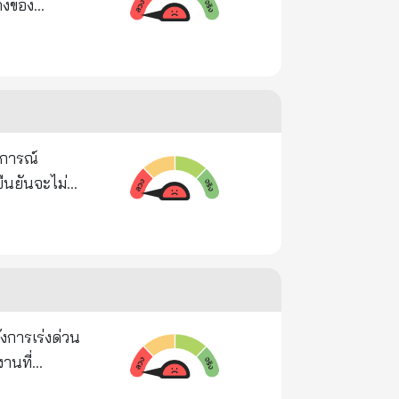
้ม การนึ่ง
กข่าวชาว
้ใช้ได้ไม่
าศาสตร์การ
ทำจากแป้ง
ี่ อย.กำหนด
ล้วคืออาวุธ
ภคอาหารที่
นการณ์
งที่อาจจะ
ืนยันจะไม่
่ชัดว่าพรรค
่าวสารจากกรม
ทร์โอชา เป็น
ของเรื่องนี้
7 ซ้ำยังมี
ารแพทย์ และ
ึงปัจจุบัน
กณฑ์
ไม่จับมือกับ
ติดตามและ
งการเร่งด่วน
เสียงเลือก
านที่
ยุติการ
s ตั้งอยู่ใน