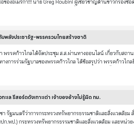
ยให้ชัดเจนว่าตัวไวรัสเองแท้จริงแล้วคืออาวุธชีวภาพ? **บังเอิญ
ี่ยวชาญด้านข่าวกรองชื่อดังของ
1,000 มิลลิกรัมต่อกิโลกรัม ในอาหารประเภทเส้นที่ผ่านกระบวนการต
ลโนเบลเนื่องจากเป็นผู้ค้นพบไวรัสเอชไอวี (HIV) ได้เปิดเผยกับนั
ป็นผู้เผยความลับนี้ นาย Greg เผยว่า ไวรัสโควิด19 ได้รับ
ized) หรือแช่เยือกแข็ง และเส้นแบบกึ่งสำเร็จรูป ส่วนกรดซอร์บิกให
าเหนือ พัฒนาโดย
ารประเภทเส้นแบบกึ่งสำเร็จรูป . เพื่อคุ้มครองผู้บริโภค กรมวิทย
้าระวังคุณภาพและความปลอดภัยของผลิตภัณฑ์อาหารประเภทเส้นที่
าพิษที่ชั่วร้ายที่สุดที่ไม่เคยมีมาก่อนใน
าลกับพลังประชารัฐ-พรรครวมไทยสร้างชาติ
วามรู้ความเข้าใจการใช้วัตถุกันเสียอย่างถูกต้อง ปฏิบัติตามเกณฑ์ท
ผลิตจากอเมริกา? ทำไมไม่อธิบายให้ชัดเจนว่าตัวไวรัสเองแท้จริงแ
้อยู่ในเกณฑ์มาตรฐาน GMP สำหรับผู้บริโภคควรเลือกซื้อและบริโ
วโลกพยายามทำงานหาแหล่งที่มาของ
นว่า พรรคก้าวไกลได้จัดประชุม ส.ส.ผ่านทางออนไลน์ เกี่ยวกับสถา
่ควรรับประทานอาหารซ้ำๆ กันเป็นเวลานาน เพื่อป้องกันความเสี่ย
รัสโคโรน่าสายพันธ์ุใหม่ มีเชื้อเอชไอวีแทรกอยู่ด้วย นี่แสดงให้เห็นว่า
างการร่วมรัฐบาลของพรรคก้าวไกล ได้ข้อสรุปว่า พรรคก้าวไกลย
และพรรครวมไทยสร้างชาติ (รทสช.) ด้วยเหตุผลต่อไปนี้ 1.เป็นที่แน
่อป้องกันผลกระทบที่อาจเกิดขึ้น และเพื่อให้ประชาชนได้รับข้อมูลข
ยาวนานกว่าครึ่งปีมาแล้ว พร้อมๆกับการศึกษาลึกซึ้งลงไปว่า
พิษที่ชั่วร้ายที่สุดที่ไม่เคยมีมาก่อนใน
เป็นหัวหน้าพรรค และพรรครวมไทยสร้างชาติมี พล.อ.ประยุทธ์ จัน
เว็บไซต์ www3.dmsc.moph.go.th หรือโทร. 02 9510000 . บทสรุป
ๆ ทั้งญี่ปุ่น อิตาลี ออสเตรเลีย ล้วนมีผู้
หอกหลักในการยึดอำนาจ ทำรัฐประหารเมื่อวันที่ 22 พฤษภาคม 255
อมูลผลการตรวจวิเคราะห์เมื่อปี 2550 แต่ปัจจุบันกรมวิทยาศาสตร์ก
และ
แหล่งที่มาของเชื้อไวรัส
นูญ 2560 ด้วยกลไกและองค์กรสถาบันทางการเมืองต่าง ๆ จนถ
นวิวทะเล รีสอร์ตดังเกาะเต่า เจ้าของอ้างไม่รู้ผิด กม.
และความปลอดภัยของผลิตภัณฑ์ประเภทเส้นที่ทำจากแป้งให้อยู่ในเ
ธ์ุใหม่มีเชื้อเอชไอวีแทรกอยู่ด้วย นี่แสดงให้เห็นว่าไวรัสตัวนี้มา
ารสืบทอดอำนาจ และประกาศตั้งแต่วันที่ 27 ธันวาคม 2565 ว่าจะ
รมวิทยาศาสตร์การแพทย์ กระทรวงสาธารณสุข . 📌 ช่องทางการ
ะชาชนในทุกรายการ ทุกเวทีหาเสียงเลือกตั้ง 3.ผลการเลือกตั้งเมื่อ
าชา รัฐมนตรีว่าการกระทรวงทรัพยากรธรรมชาติและสิ่งแวดล้อม สั่
://www.antifakenewscenter.com/
เมริกาว่า ผู้ป่วยรายแรกของอเมริกาเกิดขึ้นตอนไหน?
ว พร้อมๆกับการศึกษาลึกซึ้งลงไปว่า ประเทศต่างๆ
ชาชนที่ชัดเจนว่าต้องการเปลี่ยนขั้วรัฐบาล ด้วยการลงคะแนน
่า (ศปก.พป.) กระทรวงทรัพยากรธรรมชาติและสิ่งแวดล้อม และหน่วยง
้วนมีผู้ป่วยทียืนยันว่ามี
ดับ 1 และอันดับ 2 เมื่อรวมกันได้ 8 พรรคการเมืองที่มีแนวทาง
ได้รับร้องเรียนผ่านทางโซเชียลที่แชร์ภาพรีสอร์ต Cape Shark Villa