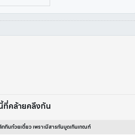
ที่คล้ายคลึงกัน
ลิกกินก๋วยเตี๋ยว เพราะมีสารกันบูดเกินเกณฑ์