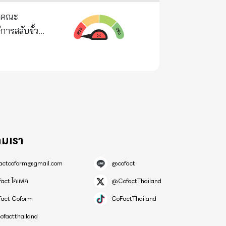
 เบื้องต้น
ุมคณะ
ชื่อถือ
ารสลับขั้ว-
ถูกควบคุมด้วย
หาที่กล้อง
าด เพื่อที่จะ
ป็นเจ้าของ
นินคดี ตำรวจ
ปธรรม ซึ่ง
ที่เสรีที่สุด
ผู้มีรายชื่อ
รณ์ใดที่ถูกนำ
1/1”❗️ 🖋
ิน นั้น ซึ่ง
่เรื่อง
ลักฐาน และ
องรองหัวหน้า
ชาควรต้องกลับ
มติพรรค โดย
ามเรา
ักงาน
ยด
ว่าหากชาว
ันเกิดเหตุ
factcoform@gmail.com
@cofact
ัญชาแล้วจะ
fact โคแฟค
@CofactThailand
ะเทศนี้มา
fact Coform
CoFactThailand
ทางการแพทย์
ofactthailand
าแพทย์แผนไทย
เพราะเป็น