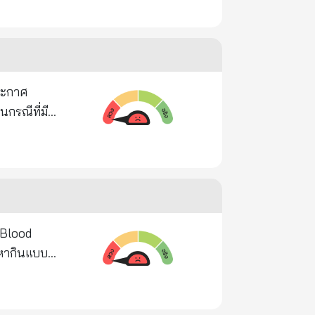
ะไรชัดเจนไป
รือไม่ จากการ
รจัดตั้ง
ง เป็นผู้ครอบ
ตก่อสร้าง
จัดตั้ง
ีการขอ
 เขาเคยไปใน
ั้งรัฐบาลที่
ถิ่นได้อาศัย
ประกาศ
นำจัดตั้ง
แต่วันที่ 22
นกรณีที่มี
e Benassi"
ภาคส่วนในการ
่อกันได้แล้ว
ของนาย FORT
้อนผ่านผล
่าให้ประชาชน
ื้อโควิด19
ชื้อโรค
ย ก็สามารถ
ปัญหาเศรษฐกิจ
ั้น วิธี
้ว จิ้ม
ก้ปัญหา
ม็ดเลือดในจอ