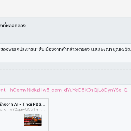
อหาที่หลอกลวง
IO ของพรรคประชาชน” สืบเนื่องจากคำกล่าวหาของ น.ส.ธิษะณา ชุณหะวัณ ท
y/content⋯hOemyNidkzHw5_aem_dYuYeD8KOsQjL6DynYSe-Q
ภาพอ้างปฏิบัติการ IO พรรคประชาชน แท้จริงสร้างจาก AI - Thai PBS Verify
https://www.thaipbs.or.th/verify/content/9101?fbclid=IwY2xjawQCuftleHRuA2FlbQIxMABicmlkETJwcHk0TXdpQ2FFQjlYSjZLc3J0YwZhcHBfaWQQMjIyMDM5MTc4ODIwMDg5MgABHl5VKBNFNCdF2dpC1WoRn0ti2lglJmtZ8K8PQ4mqU1k-E-hhOemyNidkzHw5_aem_dYuYeD8KOsQjL6DynYSe-Q