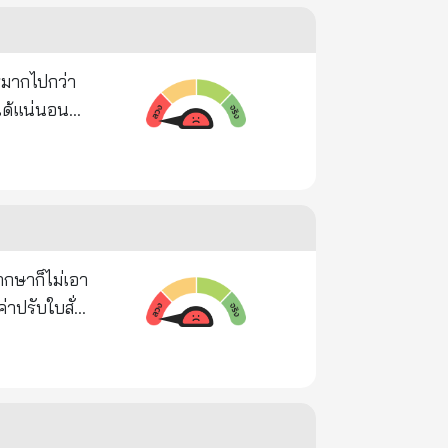
่อเสมือนว่า
- ยา
่ได้แน่นอน
ามปลอดภัย
ะสมมากๆ จะ
งมองว่าเป็น
การเมืองเริ่ม
โดยมองว่า
"นายส
งมันจึงทำให้
 แค่หยดเลือด
เองในจอคอมฯ
แก้ไขใหม่ให้
นและประชาชน
่ที่หนักกว่า
ปลายนิ้ว
ากลับไปแก้ ผม
ปี ส่วนการ
พิ่งติ หาก
กล้องวงจรปิด
าจรทางบก
ดหมาย ที่อยู่