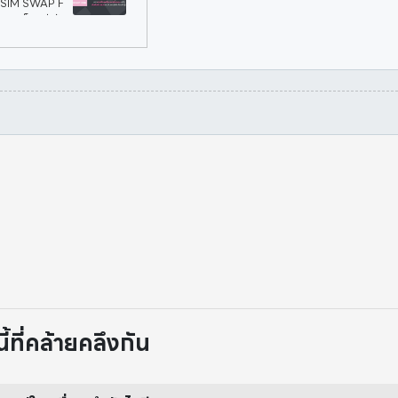
่า *SIM SWAP F
วกเขาก็พบว่าบั
ที่คล้ายคลึงกัน