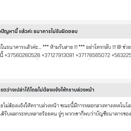
ง เพื่อป้องกันตัวเอง ครอบครัว และเพื่อนๆ สำคัญ ! เพื่อความ
ุณ หากมีคนส่งภาพดังกล่าวถึงคุณ ให้ลบออกจาก
ข
30 เหรียญสหรัฐ มันจะก็อปปี้หมายเลขโทรศัพท์ในโทรศัพท์ของค
รและเครดิตการ์ดมันก็จะก็อปปี้ไปด้วย รหัส +375 จากเบลารุส 
จอปัญหานี้ แล้วค่ะ ธนาคารไม่รับผิดชอบ
่งที่ฉันหมายถึง! ทุกคนมีบัตรธนาคารติดอยู่
์เบีย รหัส +563 จากวาปาไรโซ รหัส +370 จากวินิรุส รหัส +255 
ัวคุณเอง แต่ยังรวมถึง
ง หรือ IS (ไอเอส).อย่าต่อโทรศัพท์กลับ ช่วยส่งต่อให้เพื่อน ๆ แ
!!! *** อย่าโทรกลับ !!! @ ช่วยกันส่งต่อ-
ลขหมายข้างต้นมันจะคิดค่าโทรศัพท์คุณ 15-30 เหรียญสหรัฐ มันจะก
30 วินาที ถ้าคุณมีรายละเอียดของบัญชีธนาคารและเครดิตการ์
ย รหัส +563 จากวาปา
่างเปล่าได้โดยไม่ต้องแจ้งให้ทราบล่วงหน้า
ทนซาเนีย เลขหมายพวกนี้มาจาก อิสลาม มุสลิม หัวรุนแรง หรือ IS
ๆ และคนในครอบครัวด้วย อันตรายมาก...
้า ขณะนี้มีการหลอกลวงทางเทคโนโลยีขั้นสูงที่
ู้ได้รับผลกระทบหลายร้อยคน จู่ๆ พวกเขาก็พบว่าบัญชีธนาคารของ
สาย 2. ผู้โทรจะแจ้งให้คุณทราบว่าเขากำลังโทรจาก