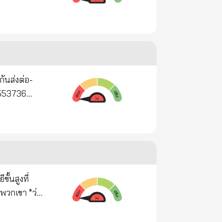
ุณภายใน 30
อาฟกานิสถาน
จากแทนซาเนีย
ละคนใน
็อปปี้
ดมันก็จะ
 (ไอเอส).
พวกเขา *ว่าง