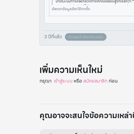
น้าขณะนี้มีการหลอกลวงทางเทคโนโลยีขั้นสูงที่เรียกว
RAUD* ว่ากันว่ามีผู้ได้รับผลกระทบหลายร้อยคน จู่ๆ พ
อัพเดทข้อมูลลิงก์อีกครั้ง
ญชีธนาคารของ
3 ปีที่แล้ว
คัดลอกไปยังคลิปบอร์ด
เพิ่มความเห็นใหม่
กรุณา
เข้าสู่ระบบ
หรือ
สมัครสมาชิก
ก่อน
คุณอาจจะสนใจข้อความเหล่านี้