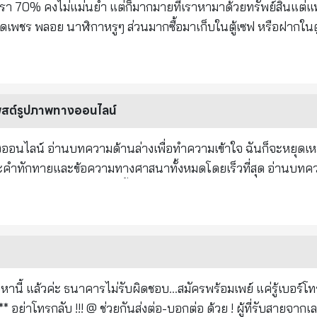
-9000 ธนาคารอิสลามแห่งประเทศไทย โทร. 1302 3. ตามหาโทรศัพท์
บกระเพาะอาหาร ใน 10 วัน ○มะเร็งทุกชนิด ภายใน 9 เดือน ○การอ
รา 70% คงไม่แม่นยำ แต่ก็มากมายที่เราหามาด้วยทรัพย์สินแต่แท
อ Find My iPhone เพื่อเช็กตำแหน่งบนแผนที่ดูว่าโทรศัพท์ของเราอ
ใน 10 วัน ○มดลูกและโรคที่เกี่ยวข้อง ใน 10 วัน ○ปัญหาจมูกหูแล
พชร พลอย นาฬิกาหรูๆ ส่วนมากซื้อมาเก็บในตู้เซฟ หรือฝากในตู
ด้ โดยสามารถดูข้อมูลเพิ่มเติมได้ที่ : วิธีตามหาโทรศัพท์หาย ทุกรุ่
ใน 30 วัน ○ปวดหัว / ไมเกรน ใน 3 วัน ○คอเลสเตอรอล ภายใน 4 เ
#พึงระลึกไว้เสมอว่า น้ำเย็นจะเป็นอันตรายต่อ
ั้นจึงเปิดการใช้งานและล็อกอินเข้าแอปฯ ธนาคารอีกครั้ง ซึ่งอาจต้อ
ด 4 หลอดเลือดดำของ
Banking อีกครั้งด้วย #โทรศัพท์มือถือ #MobileBanking
องการเกิดอาการหัวใจวาย #นอกจากนี้ยังสร้างปัญหาในตับ
ามโพสต์รูปภาพทางออนไลน์
 #findmyiphone cr : https://money.kapook.com/view255596.html
ื่อของการดื่มน้ำเย็น #*น้ำเย็นส่งผลกระทบต่อผนังภายใน
ฉันก็จะหยุดเหมือนกัน
ยและข้อความทางศาสนาทั้งหมดโดยเร็วที่สุด อ่านบทความด้านล่าง
 เวลาที่ยังกอดไหว ให้โอบกอดให้ชื่นใจ, ทำหน้าที่พ่อ แม่ ลูก สามี ภ
เพื่อนที่ดีต่อไป, เวลาที่อยู่ด้วยกัน อย่าได้โกรธกันง่ายๆ ถ้าคุณจิตใจคับแคบก็ไม่ต้องส่งให้ใครอ่านก็ได้
าญทุกคน - คำแนะนำ: อย่าส่งรูปภาพและวิดีโอเช่นอรุณสวัสดิ์และ
าพ และรูปภาพและวิดีโอนั้นสวยงาม แต่ซ่อนรหัสฟิชชิ่ง เมื่อทุก
คุณเพื่อขโมยข้อมูลส่วนบุคคล เช่น ข้อมูลบัตรธนาคารและข้อมูล แล
านี้ แล้วค่ะ ธนาคารไม่รับผิดชอบ...สมัครพร้อมเพย์ แค่รู้เบอร์โทร.