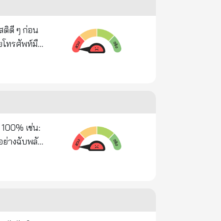
ย ๆ แอปฯ ไม่
ารถทำธุรกรรม
แต่ละ
ย โทร. 0-
อย่างฉับพลัน
ทร. 0-
ลือดดำ
าร์เตอร์ด
งกับดวงตา หู
ก์ โทร.
และสหกรณ์
าคารออมสิน