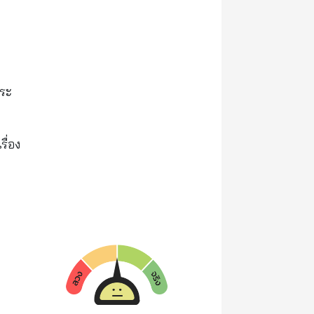
กระ
ื่อง