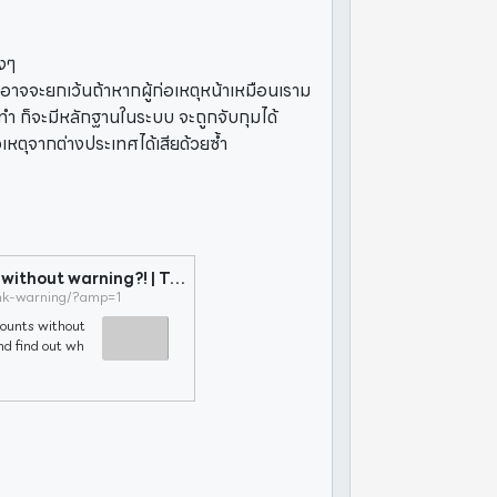
างๆ
าย (อาจจะยกเว้นถ้าหากผู้ก่อเหตุหน้าเหมือนเราม
ทำ ก็จะมีหลักฐานในระบบ จะถูกจับกุมได้
หตุจากต่างประเทศได้เสียด้วยซ้ำ
Can SIM Swap empty bank accounts without warning?! | Tech ARP
nk-warning/?amp=1
ounts without
nd find out wh
-03 : Added s