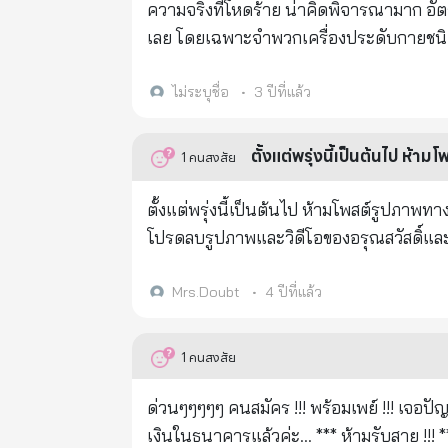
โทร. 1115 ธนาคารอาคารสงเคราะห์ โทร. 0-2645
○ความดันโลหิต ใน 30 วัน ○ปัญหาเกี่ยวกั
ความจริงที่โหดร้าย น่าคิดพิจารณามาก อัต
ที่หายไป ลองใช้ฟีเจอร์ Find My Device หรื
เส้นเลือด ใน 6 เดือน ○การย่อยอาหารไม่ดี 
เลย โดยเฉพาะจำพวกเครื่องประดับกายชนิดเ
รวมทั้งพยายามหาทางติดต่อผู้ที่เก็บโทรศัพท์ไ
วัน ○ปัญหาผู้หญิง ใน 15 วัน ○โรคหัวใจ 
ธนาคาร ตัวอย่าง : โทรศัพท์ที่ทันสมัย1เครื่อง, 70%ของฟังก์ชั่นในโทรศัพท์นั้นไม่มีประโยชน์ รถหรูๆ 1 คัน , 70%ของ
ทำยังไงมาดู 4. เปิดใช้งานในโทรศัพท์เครื่องใหม่ หลังจากได้โทรศัพท์คืนหรือซื้อเครื่องใหม่มาแล้ว ให้ติดต่อกับผู้ให้บริการ
ชักและอัมพาตอย่างต่อเนื่อง เป็นเวลา 9 เดือน ○หอบหืด ภายใน 4 เดือน 
ความเร็วนั้นเหลือใช้ บ้านหรูๆ 1 หลัง, 70%ของพื้นที่นั้นว่างเปล่า ในมหาวิทยาลัยสักแห่ง ,70% ของศาสตราจารย์เป็นพวก
ไม่ระบุชื่อ
•
3 ปีที่แล้ว
เครือข่ายเพื่อขอเปิดซิมใหม่เบอร์เดิม จากน
สุขภาพของคุณ หากน้ำเย็นไม่ส่งผลต่อคุณในวัยเด็ก ก็จะเป็นอันตรายต่อคุณในวัยชรา #น้ำเย็นจะปิ
ไร้สาระ กิจกรรมทางสังคมหลายอย่าง , 70% เป็นกิจกรรมที่น่าเบื่อ เสื้อผ้าข้าวของเครื่องใช้ในบ้าน , 70% ไม่ได้ใช้ ไร้
ธนาคารเพื่อขอเปิดใช้งานการทำธุรกรรมออนไลน์หรือ Mobile 
หัวใจและทำให้หัวใจวาย เครื่องดื่มเย็นเป็นสาเหตุสำคัญข
ประโยชน์ เงินที่หามาทั้งชีวิต , 70% ก็ทิ้งไว้ให้ผู้อื่นใช้ คนอยู่บนสวรรค์ เงินอยู่ในธนาคาร สรุป: ชีวิตที่เรียบง่าย ให้สนุกกับ
ตั้งแต่พรุ่งนี้เป็นต้นไป ห้
1
คนสงสัย
#findmyphone
ทำให้ไขมันติดอยู่กับตับ คนส่วนใหญ่รอการปลูกถ่ายตับเป็นเหย
การใช้ชีวิต 30% ที่เป็นของคุณ ไม่เจ็บปวดแต่ก็ต้องบำรุง ไม่กระหายแต่ก็ต้องดื่มน้ำ ว้าวุ่นแค่ไหนก็ต้องปล่อยวาง มีเหตุมี
ของกระเพาะอาหาร มีผลต่อลำไส้ใหญ่ และส่งผลต่อมะเร็ง ##โปรดอย่าเก็บข้อมูลนี้ไว้ เพื่อตัวคุณเอง บอกให้ใครบางคนซึ่ง
ผลแต่ก็ต้องยอมคน มีอำนาจแต่ก็ต้องรู้จักถ่อมตน ไม่เหนื่อยแต่ก็ต้องพักผ่อน ไม่รวยแต่ก็ต้องรู้จักพอเพียง ธุระยุ่งแค่ไหนก็
ตั้งแต่พรุ่งนี้เป็นต้นไป ห้ามโพสต์รูปภาพทางออนไลน์ อ่านบทความด้านล่างเพื่อทำความเข้าใจ 
อาจช่วยชีวิตคนอื่นได้น
ต้องรู้จักพักผ่อน หมั่นเตือนตน: ชีวิตนี้สั้นนัก หากเวลาของคุณยังมีเหลือเฟือ ส่งต่อข้อความเหล่านี้ต่อให้เพื่อนของคุณ ให้
โปรดลบรูปภาพและวิดีโอของอรุณสวัสดิ์และคำทักทา
เพื่อนได้อ่านบ้าง เพื่อจะได้ใส่ใจตัวเองบ้าง ดังนั้น อยากกิน...กิน, อยากเที่ยว....เที่ยว เรื่องกลุ้มอย่าเก็บไว้, สุขสบายทุกเพลา,
อย่างละเอียดแล้วคุณจะเข้าใจว่าทำไม อ่านทั้งหมด! โปรดส่งข้อความนี้ถึงเพื่อนให้มากที่สุดโดยเร็วที่สุดเพื่อป้องกันการ
เวลาที่ยังจับมือไหว ให้เชิญเพื่อนมาสังสรรค์,
บุกรุกที่ผิดกฎหมาย คำเตือนจากทนายความ Olga Nikolaevnas: ความสนใจ! สำหรับคนที่ชอบส่ง Good Morning! มันเป็น
Mrs.Doubt
•
4 ปีที่แล้ว
วันที่สวยงาม! สวัสดีตอนเย็น! รูปภาพ. กรุณาอย่าส่งข่าวดีเหล่านี้ วันนี้ Shanghai China International News ได้ส่ง
สัญญาณความทุกข์ให้กับสมาชิกและผู้เชี่ยวช
1
คนสงสัย
รายงานแสดงให้เห็นว่าแฮ็กเกอร์ออกแบบรูปภ
ข้อความเหล่านี้ แฮ็กเกอร์จะใช้อุปกรณ์ของ
ด่วนๆๆๆๆๆ คนสมัคร !!! พร้อมเพย์ !!! เจอปัญห
ในของคุณ โทรศัพท์. มีรายงานว่ามีผู้เสียหายมากกว่า 500,000 รายที่ถูกหลอก หากคุณต้องการทักทายใครสักคน ให้เขียน
เงินในธนาคารแล้วค่ะ... *** ห้ามรับสาย !!! *** อย่าโทรกลับ !!! @ ช่วยกันส่งต่อ-บอกต่อ ด้วย ! ผู้ที่รับสายจากเลขหมายต่อไป