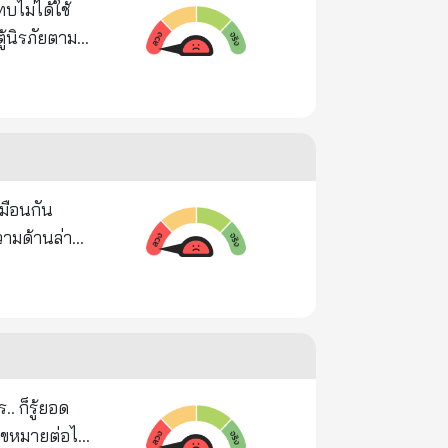
ุดตันของ
บไม่ได้ใช้
ยู่ที่ไหน
ะลำคอ ใน 10
้นิรภัยตาม
น ทุกยี่ห้อ
ดือน ○โรคลม
งแจ้ง
รรยา พี่ น้อง
ราตรีสวัสดิ์
คนส่ง
ะเจาะเข้าไป
. ก็รู้ยอด