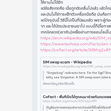
ใช้งานไม่ได้อีก
แต่ข้อสังเกตคือ เมื่อถูกตัดคลื่นไปแล้ว แล้ว
และมันไม่ใช่การแฮ็กตัวเครื่องมือถือ มันคือ
แต่ปัจจุบันนี้ วิธีนี้ไม่เป็นที่นิยมแล้ว เพรา
าก และได้บัตรประชาชนเราไป แบบนี้ก็มีโอกาส
เทคนิคลวง(เอาเงิน)เหยื่อผ่านทางออนไลน์ในป
https://en.m.wikipedia.org/wiki/SIM
https://www.techarp.com/facts/sim
https://cofact.org/article/3i5lrhzj2x8f
SIM swap scam - Wikipedia
https://en.m.wikipedia.org/wiki/SIM_swap_sca
"Simjacking" redirects here. For the S@T Br
bility, see Simjacker. A SIM swap scam (also 
-out scam, SIM splitting, Smishing[1] and simj
อัพเดทข้อมูลลิงก์อีกครั้ง
wapping)[2] is a type of a
Cofact - พื้นที่เปิดให้ทุกคนมาช่วยกันตรวจส
https://cofact.org/article/3i5lrhzj2x8f9
บัญชีธนาคารของคุณสามารถว่างเปล่าได้โดยไม่ต้องแจ้