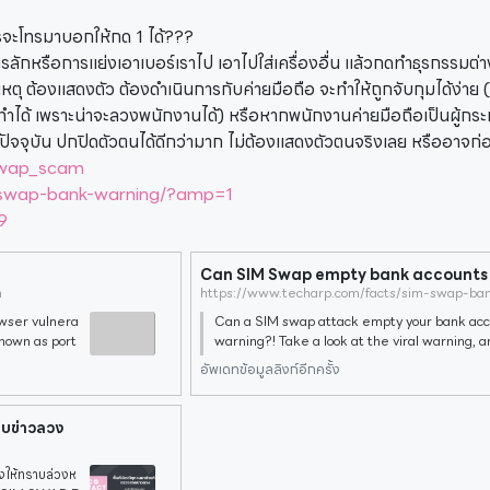
ใครจะโทรมาบอกให้กด 1 ได้???
การลักหรือการแย่งเอาเบอร์เราไป เอาไปใส่เครื่องอื่น แล้วกดทำธุรกรรมต่
ะผู้ก่อเหตุ ต้องแสดงตัว ต้องดำเนินการกับค่ายมือถือ จะทำให้ถูกจับกุมได้ง่
ทำได้ เพราะน่าจะลวงพนักงานได้) หรือหากพนักงานค่ายมือถือเป็นผู้กระ
ัจจุบัน ปกปิดตัวตนได้ดีกว่ามาก ไม่ต้องแสดงตัวตนจริงเลย หรืออาจก่อเ
_swap_scam
-swap-bank-warning/?amp=1
9
m
https://www.techarp.com/facts/sim-swap-ba
owser vulnera
Can a SIM swap attack empty your bank acc
known as port
warning?! Take a look at the viral warning, a
acking, SIM s
at the facts really are! Updated @ 2023-03
อัพเดทข้อมูลลิงก์อีกครั้ง
ome additional details Original
อบข่าวลวง
งให้ทราบล่วงห