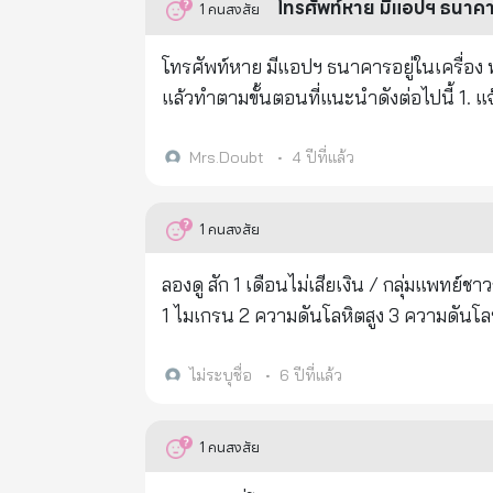
โทรศัพท์หาย มีแอปฯ ธนาคารอ
1
คนสงสัย
โทรศัพท์หาย มีแอปฯ ธนาคารอยู่ในเครื่อง ทำยังไงดี ? เมื่อรู้ตัวว่าทำโทรศัพท์หาย อย่าเพิ่งตื่นต
แล้วทำตามขั้นตอนที่แนะนำดังต่อไปนี้ 1. แจ้งระงับซิม อันดับแรกให้แจ้งระงับการใช้ซิมกับผู้ให้บริการเครือข่ายโทรศัพท์มือ
ถือก่อนเลย เพราะถ้าหากซิมที่อยู่ในโทรศั
สามารถใช้งานได้ไปด้วย โดยสามารถติดต่อ Call Center ข
Mrs.Doubt
•
4 ปีที่แล้ว
1678 TrueMoveH โทร. 1242 2. แจ้งระงับบริการออนไลน์กับธนาคาร ให้แจ้งธนาคารของทุกบัญชีที่เราได้ผูกไว้กับแอปฯ
ในโทรศัพท์ว่าทำโทรศัพท์หาย ต้องการระงั
1
คนสงสัย
ที่ธนาคาร ตู้ ATM หรือใช้จ่ายผ่านบัตรเด
ธนาคารได้ที่เบอร์ดังนี้ ธนาคารกรุงเทพ โทร. 1333 ธนาคารกรุงไทย โทร. 0-2111-1111 ธนาคารกรุงศรีอยุธยา โทร. 1572
ลองดู สัก 1 เดือนไม่เสียเงิน / กลุ่มแพทย์ชาวญี่ปุ่น ยืนยันว่า "น้ำอุ่น"มีประสิทธิภาพ ในการแก้ปัญหาสุขภาพได้ 100% เช่น:
ธนาคารกสิกรไทย โทร. 0-2888-8888 ธนาค
1 ไมเกรน 2 ความดันโลหิตสูง 3 ความดันโลห
2626-7777 ธนาคารทหารไทยธนชาต โทร. 1
6 โรคลมชัก 7 เพิ่มระดับคอเลสเตอรอล 8 ไ
2777-7777 ธนาคารยูโอบี โทร. 0-2285-1
13โรคที่เกี่ยวข้องกับมดลูกและปัสสาวะ 14 
ไม่ระบุชื่อ
•
6 ปีที่แล้ว
โทร. 0-2724-4000 ธนาคารไอซีบีซี โทร.
และลำคอ 17 ปวดศีรษะ #ใช้น้ำอุ่นอย่างไร# ลุกขึ้นในตอนเช้า และดื่มน้ำอุ่นประมาณ 4 แก้ว เมื่อท้องว่างเปล่า คุณอาจจะ
1588 ธนาคารพัฒนาวิสาหกิจขนาดกลางแล
ไม่สามารถที่จะทำให้ได้ 4 แก้วในตอนที่เริ่มต้น แต่ไม่ช้าคุณจะทำได้....
1
คนสงสัย
การเกษตร โทร. 0-2555-0555 ธนาคารเพื
ผ่านไป 45 นาที การบำบัดด้วยน้ำอุ่นจะช่วยแก้ปัญหาสุขภ