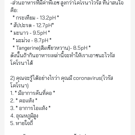
-ส่วนอาหารที่มีค่าพีเอช สูงกว่าโคโรนาไวรัส ที่น่าสนใจ
คือ:
* กระเทียม - 13.2pH *
* สัปปะรด - 12.7pH*
* มะนาว - 9.5pH *
* มะม่วง - 8.7pH *
* Tangerine(ส้มเขียวหวาน)​- 8.5pH *
ดังนั้นถ้ากินอาหารเหล่านี้จะทำให้เราเอาชนะไวรัส
โคโรนาได้
2) คุณจะรู้ได้อย่างไรว่า คุณมี coronavirus(ไวรัส
โคโรนา)​
1. * มีอาการคันที่คอ *
2. * คอแห้ง *
3. * อาการไอแห้ง *
4. อุณหภูมิสูง​
5. หายใจถี่