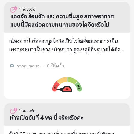
โลกได้รู้ความจริง **ด้วยความพยายามอย่างสุดความ
นี่คือหนึ่งในเหตุผล ที่ชาติตะวันตก ปล่อยให้ตาย ไม่รับ
ให้ส่วนลดค่าน้ำประปากับผู้ใช้น้ำทุกราย 3 % ทันที โดย
1
คนสงสัย
สามารถของคณะผู้สื่อข่าวคณะหนึ่งแห่งรัฐเวอร์จิเนีย ใน
รักษา เพราะสิ้นเปลือง > ผมกลัว...ผมจึงอยู่บ้าน ถ้าคุณ
ไม่ต้องลงทะเบียนเพื่อรับสิทธิ์นี้
แดดจัด ร้อนจัด และ ความชื้นสูง สภาพอากาศ
ที่สุดก็ได้ตามหาผู้ป่วยรายแรกจนพบ นั่นก็คือ ทหาร
ไม่กลัว ก็ตามสบายนะครับ ไม่สวมหน้ากากตอนออกจาก
แบบนี้มีผลต่อความทนทานของโควิดหรือไม่
อเมริกาที่เข้าร่วมการแข่งขันกีฬาทหารที่เมืองอู่ฮั่นของ
บ้าน ไม่รักษาระยะห่าง ไปในที่สุ่มเสี่ยง เป็นเรื่องความรับ
จีนในเดือนตุลาคม 2019 นางมีชื่อว่า "Maatje Benassi"
ผิดชอบที่คุณมีต่อครอบครัวของคุณเอง > ที่เล่ามา
เนื่องจากไวรัสตระกูลโควิดเป็นไวรัสที่ชอบอากาศเย็น
>>>นายทหารหญิงของอเมริกาคนนี้มีภูมิหลังพิเศษตรง
ทั้งหมด ก็เพื่อคนที่คุณรัก เพื่อคนที่รักคุณ และ เพื่อตัว
เพราะระบาดในช่วงหน้าหนาว อูณหภูมิที่ระบาดได้ดีจะ
ที่นางมีความเกี่ยวข้องกับห้องปฏิบัติการชีวเคมี P4 ของ
คุณเอง #เรียบเรียงบางส่วนจาก LIND ใครจะหาว่าผม
อยู่ที่ 5-15 องศาเซลเซียส ช่วงนี้อากาศร้อนขึ้นทำให้
นาย FORT DETRICK *** คนในครอบครัวก็มีหลายคน
ตื่นตูม ก็ตามสะดวก แต่ผมว่าเราต้อง ‘ตื่นตัว’ แม้คนที่
ตัวเลขผู้ติดเชื้อในทางแทบเอเชียตะวันออกเฉียงใต้ต่ำ
anonymous
•
6 ปีที่แล้ว
ที่ยืนยันว่าผู้ติดเชื้อในจำนวนนี้มีอยู่คนหนึ่งเป็นผู้ป่วยที่
เป็น ไม่ทุกคนที่จะมีสภาพนี้ แต่ก็มีไม่น้อยที่หายแล้วปอด
กว่าทางยุโรป เป็นคำถามที่หลายคนอาจจะสงสัย วันที่
ติดเชื้อรายแรกในฮอลแลนด์ ก่อนติดเชื้อ เขาเคยไปใน
ไม่เต็มร้อย > ผมว่าปอดพังเร็วมาก ยิ่งกว่าสูบบุหรี่ซะอีก >
20 เมษายนมีรายงานว่า ที่ปรึกษาด้านวิทยาศาสตร์และ
เขตพื้นที่ลอมบาร์เดียของอิตาลี ทำให้เขตพื้นที่นั้นเกิด
แชร์ได้ ไม่ต้องขอครับ > รักใคร ห่วงใคร ก็แชร์กันไป ถ้า
เทคโนโลยีประจำกระทรวงความมั่นคงมาตุภูมิ
การแพร่ระบาดของเชื้อโควิด-19 ***มาถึงตรงนี้ หลัก
คุณได้รับแชร์นี้มาแสดงว่ามีคนรักคุณ
สหรัฐอเมริกา เปิดเผยว่า ผลการศึกษาชิ้นใหม่พบว่าไวรัส
ฐานเกี่ยวกับเชื้อไวรัสโควิด-19 มีต้นกำเนิดมาจาก
โคโรนาสายพันธุ์ใหม่ถูกทำลายลงได้อย่างรวดเร็วด้วย
1
คนสงสัย
สหรัฐอเมริกาอย่างแน่นอน มีห่วงโซ่เชื่อมร้อยอย่างครบ
แสงอาทิตย์ โดยรังสีอัลตราไวโอเลตมีผลต่อสาร
ห้างเปิดวันที่ 4 พค นี้ จริงหรือคะ
ถ้วน ทหารพิเศษ 5 คนที่อเมริกาส่งเครื่องบินมารับกลับ
พันธุกรรมและการแบ่งตัวของเชื้อดังกล่าว
ไปภายหลังการแพร่ระบาดของไวรัสและห้องแลป ที่ถูก