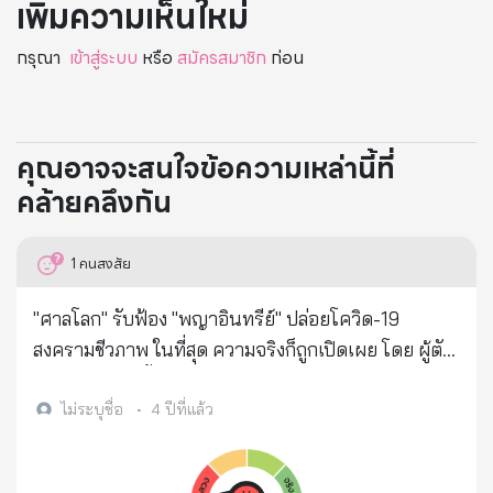
เพิ่มความเห็นใหม่
กรุณา
เข้าสู่ระบบ
หรือ
สมัครสมาชิก
ก่อน
คุณอาจจะสนใจข้อความเหล่านี้ที่
คล้ายคลึงกัน
1
คนสงสัย
"ศาลโลก" รับฟ้อง "พญาอินทรีย์" ปล่อยโควิด-19
สงครามชีวภาพ ในที่สุด ความจริงก็ถูกเปิดเผย โดย ผู้ตัด
ต่อพันธุกรรมเชื้อโควิด-19 คือพญาอินทรีย์เอง...
************** โควิด-19 มาจากฝีมือมนุษย์ สั่งทำโดย
ไม่ระบุชื่อ
•
4 ปีที่แล้ว
โดนัล ทรัมป์ มีแหล่งที่มาจากห้องแลป ไวรัส P3 ในมลรัฐ
คาโรไลน่าเหนือ ของสหรัฐอเมริกา!!! นาย Greg Roubini