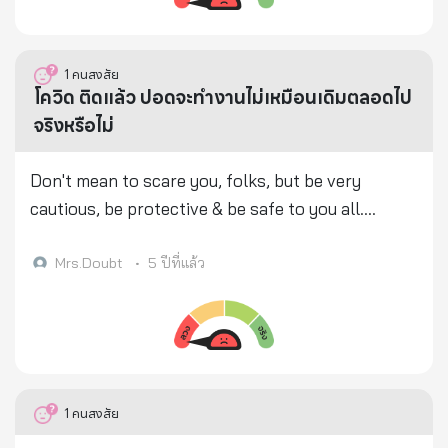
ผู้เชี่ยวชาญด้านข่าวกรองชื่อดังของสหรัฐอเมริกาให้
สัมภาษณ์ผู้สื่อข่าวทีวีที่ 1 ของอเมริกาได้เป็นผู้เผยความ
ลับนี้ นาย Greg เผยว่า ไวรัสโควิด-19 ได้รับการ
1
คนสงสัย
ออกแบบทางพันธุกรรมเพื่อใช้เป็นอาวุธชีวภาพ หรือ
โควิด ติดแล้ว ปอดจะทำงานไม่เหมือนเดิมตลอดไป
สงครามเชื้อโรค:- - มีแหล่งที่มาจากห้องแลป BSL-3 ใน
จริงหรือไม่
มลรัฐคาโรไลน่าเหนือ พัฒนาโดย ศาสตราจารย์ราล์ฟ
บาร์ริก - พร้อมกันนั้น เขาระบุว่า ไวรัสถูก “รัฐบาลมืด”
Don't mean to scare you, folks, but be very
จากรัฐคาโรไลน่าเหนือ ทดลองในทหารส่งไปแพร่ระบาด
cautious, be protective & be safe to you all.
ในการแข่งขันกีฬาในเมืองอู่ฮั่น ประเทศจีน ลุกลามไป
*******************************************************
อิตาลี และอเมริกาทั้งประเทศ ##..ก่อนหน้านี้ในวันที่ 15
*** บอย วรพล สิงห์เขียวพงษ์ December 29, 2020 at
Mrs.Doubt
•
5 ปีที่แล้ว
มีนาคม 2564 นายเกรก ก็ได้ ทวิตข้อความถามนาย
4:55 PM โควิด-19 เป็นแล้วโอกาสตายน้อยกว่าห้า
ทรัมป์ว่า - เหตุใดจึงไม่บอกประชาชนอเมริกาว่า ไวรัส
เปอร์เซ็นต์ จริงครับ > แต่หายแล้ว ปอดอาจพังตลอดชีวิต
ผลิตจากอเมริกา? ทำไมไม่อธิบายให้ชัดเจนว่าตัวไวรัส
> ลิเดีย-แข็งแรง เหลือปอดทำงาน หกสิบเปอร์เซ็นต์ >
เองแท้จริงแล้วคืออาวุธชีวภาพ? **บังเอิญ ศาสตราจารย์
ล่าสุด...31 ธันวาคม 2563 ผู้ว่าจังหวัดสมุทรสาครน่าจะ
Luc Montanier ผู้ได้รับรางวัลโนเบลเนื่องจากเป็นผู้ค้น
เป็นเคสนี้ครับ บทความนี้ถูกส่งต่อกันมา ผมพอทราบว่ามี
1
คนสงสัย
พบไวรัสเอชไอวี (HIV) ได้เปิดเผยกับนักข่าวชาวฝรั่งเศส
ส่วนจริง แต่ให้แน่ใจ จึงส่งไปถามเพื่อนที่เป็น...’หมอ’ !