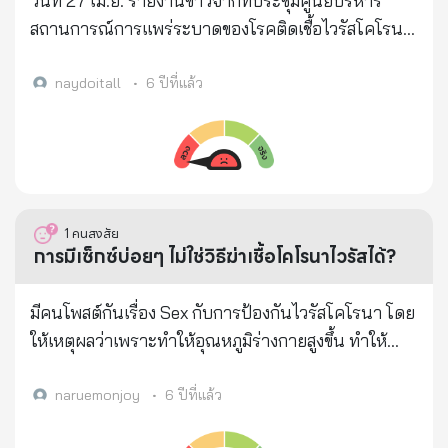
วันที่ 27 เม.ย. รายงานข่าวจากที่ประชุมศูนย์บริหาร
ปิดตาย ก็สามารถนำมาปะติดปะต่อกันได้แล้ว หากว่า
สถานการณ์การแพร่ระบาดของโรคติดเชื้อไวรัสโคโรนา
กันตามตรรกะของนายทรัมป์ เราก็สามารถเรียกเชื้อโค
2019 (โควิด-19) หรือ ศบค. ว่า ที่ประชุม ศบค.มีมติผ่อน
วิด-19 ว่า เป็น "ไวรัสนอร์ธคาโรไลนา" (Virus North
ปรนให้เปิดร้านอาหารขนาดเล็กที่ไม่ติดแอร์, ร้านเสริม
naydoitall
•
6 ปีที่แล้ว
Carolina) หรือ "ไวรัสอเมริกา" ***ในขณะที่หลักฐาน
สวย, ร้านตัดผม, ตลาดนัด และห้างสรรพสินค้าทั่ว
ทั้งหมดต่างชี้ไปที่อเมริกา เจ้าหน้าที่ชั้นสูงของ
ประเทศได้ เริ่มวันที่ 4 พ.ค.นี้
สหรัฐอเมริกายอมรับอย่างเปิดเผยว่า เชื้อโควิด-19 ไม่จัด
อยู่ในชั้นของโรคระบาดเท่านั้น แต่จัดอยู่ในชั้นของอาวุธ
ชีวภาพ กรืออาวุธเชื้อโรค เหมือนไวรัสโรคไข้หวัดเสปน
เมื่อ 100 ปีก่อนที่ทหารอเมริกานำไปแพร่ในเสปน
1
คนสงสัย
การมีเซ็กซ์บ่อยๆ ไม่ใช่วิธีฆ่าเชื้อโคโรนาไวรัสได้?
>>>ความไร้ยางอายนี้ ทำให้โลกตะลึงและได้เพิ่มข้อน่า
สงสัยว่าสหรัฐอเมริกา เป็นฆาตกรผู้วางยาพิษคนทั้งโลก
มีคนโพสต์กันเรื่อง Sex กับการป้องกันไวรัสโคโรนา โดย
เพียงเพื่อจะขายวัคซีนป้องกันมาแก้ไขปัญหาเศรษฐกิจที่
ให้เหตุผลว่าเพราะทำให้อุณหภูมิร่างกายสูงขึ้น ทำให้
ขาดดุลการค้า” >>>เรื่องทั้งหมดได้ปรากฏชัดเจนแล้ว
กำจัดไวรัสได้
แต่ทว่าทรัมป์ยังพยายามโยนบาปอย่างไม่คิดชีวิต กล่าว
naruemonjoy
•
6 ปีที่แล้ว
หาให้จีนรับเคราะห์แทนอย่าง น่ารังเกลียดที่สุด ***เชื้อ
โควิด-19 ได้ก่อให้เกิดภัยพิบัติและความสูญเสียที่ยากจะ