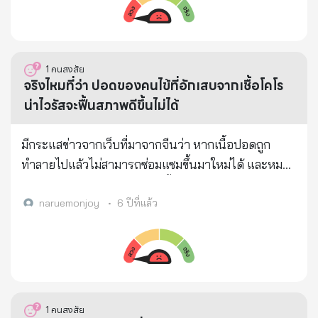
ประเมินได้ บาปนี้มันใหญ่หลวงเกินกว่าจะโยนออกไป
แล้วโทษคนอื่น ***ยังมีข้อน่าสงสัยที่นาย เกรกได้ตีแผ่
ออกมา นายราล์ฟ บาร์ริค ผู้รับผิดชอบพัฒนาไวรัส รัฐ
คาโรไลนาเหนือคนนี้เป็นใคร *** นาย บาร์ริค มาจาก
1
คนสงสัย
จริงไหมที่ว่า ปอดของคนไข้ที่อักเสบจากเชื้อโคโร
มหาวิทยาลัยคาโรไลนาเหนือ เขาเป็นหัวหน้านักไวรัส
น่าไวรัสจะฟื้นสภาพดีขึ้นไม่ได้
วิทยาที่เปลี่ยนโฉมใหม่ของโรคซาร์สโคโรนาไวรัสโดย
การตัดต่อยีนในปี 2015 - และเขายังเป็นผู้นำในการวิจัย
มีกระแสข่าวจากเว็บที่มาจากจีนว่า หากเนื้อปอดถูก
และพัฒนาไวรัสดังกล่าวอีกด้วย ที่น่าตกใจก็คือ เขาเป็น
ทำลายไปแล้วไม่สามารถซ่อมแซมขึ้นมาใหม่ได้ และหมอ
บุคคลที่รับผิดชอบด้านการพัฒนาทางคลินิกของยาวิเศษ
หลายคนบ้านเราก็บอกว่าถ้าเชื้อไวรัสลงไปที่ปอดแล้ว
"RADEXIVIR" เป็นไปอย่างที่โบราณว่าไว้ คนที่วางยา
ปอดจะฟื้นตัวไม่ได้ ก่อนได้ชื่อโควิด-19 ไวรัสโคโรนา
naruemonjoy
•
6 ปีที่แล้ว
พิษก่อนอื่นต้องเตรียมผลิตยาแก้ยาพิษนั้นๆไว้ก่อน
สายพันธุ์ใหม่ตัวนี้เคยถูกเรียกว่า “โรคปอดติดเชื้อไวรัส
เสมอ!!!! - ยา RIDESIVIR ภายหลังจากปฏิบัติการทาง
ลึกลับ” เพราะไม่สามารถระบุได้ว่าติดเชื้อจากไวรัสชนิด
คลินิกและถูกตั้งข้อสงสัยโดยผู้เชี่ยวชาญเกี่ยวกับ
ใด ที่สำคัญแพร่เชื้อได้รวดเร็วกว่าซาร์ส และเมอร์ส คนที่
ประสิทธิภาพและความปลอดภัยของมันจึงทำให้ตก
มีภาวะปอดอักเสบติดเชื้อ เนื้อปอดถูกจะทำลายมากกว่า
กระป๋องไปพร้อมๆกับการแพร่ระบาดที่ลุกลามออกไปทั่ว
ร้อยละ 50 แม้หายจากโรค แต่ร่างกายอาจฟื้นตัวไม่ไหว
โลก ***สหรัฐอเมริกากลายเป็น “ศูนย์กลางการล้างโลก”
1
คนสงสัย