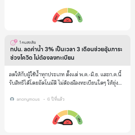
ว่าวัฏจักรวิวัฒนาการของมันมียาวนานกว่าครึ่งปีมาแล้ว
การรักษานี้ คนไข้จะถูกจับให้นอนคว่ำกลับหัว มีท่อ
ไม่มีผู้เสียชีวิตเพิ่ม รวมยอดเสียชีวิตสะสม 79 ราย
พร้อมๆกับการศึกษาลึกซึ้งลงไปว่า ประเทศต่างๆในโลก
หายใจต่อจากปากขึ้นไปที่เครื่องช่วยหายใจ ไม่สามารถ
ไม่น้อยได้เบนสายตาแห่งความสงสัยไปที่อเมริกา
พูด กิน หรือขับถ่ายได้ตามปกติ แถมเจ็บปวดตลอดเวลา
ประเทศต่างๆ ทั้งญี่ปุ่น อิตาลี ออสเตรเลีย ล้วนมีผู้ป่วยที
> สิ่งที่แพทย์ช่วยได้ก็คือ ให้ยานอนหลับและยาแก้ปวด
ยืนยันว่ามีแหล่งที่มาจากอเมริกาทั้งสิ้น *** ในเวลาต่อมา
เพื่อให้แน่ใจว่าคนไข้สามารถทนต่อความเจ็บจากการใส่
1
คนสงสัย
ROBERT REDFIELD ผู้อำนวยการศูนย์ควบคุมและ
ท่อช่วยหายใจ เหมือนอยู่ในอาการโคม่าเทียม > ผ่านไป
กปน. ลดค่าน้ำ 3% เป็นเวลา 3 เดือนช่วยอุ้มภาระ
ป้องกันโรคแห่งสหรัฐอเมริกายอมรับว่า ผู้ป่วยตายจากไข้
20 วัน ผู้ป่วยจะสูญเสียมวลกล้ามเนื้อ สี่สิบเปอร์เซนต์
ช่วงโควิด ไม่ต้องลงทะเบียน
หวัดใหญ่ในเดือนกันยายน 2019 มีอยู่ไม่น้อยที่ตายจาก
และมีแผลในปากหรือหลอดลม เช่นเดียวกับปอด เกิด
เชื้อไวรัสโควิด-19 นี้ (เกิดก่อนการระบาดที่อู่ฮั่น) - ต่อ
ภาวะแทรกซ้อนของหัวใจ > นี่คือสาเหตุหลักที่ทำให้คน
ลดให้กับผู้ใช้น้ำทุกประเภท ตั้งแต่ พ.ค.-มิ.ย. และก.ค.นี้
ปัญหานี้โฆษกกระทรวงต่างประเทศของจีน นายจ้าว ลี่
แก่ หรือผู้ป่วยโรคอื่น เช่น ความดัน หัวใจ ไม่สามารถทน
รับสิทธิได้โดยอัตโนมัติ ไม่ต้องมีลงทะเบียนใดๆ ให้ยุ่ง
เจียง ได้ทวิตข้อความในทวิตเตอร์ถามผู้อำนวยการศูนย์
การรักษาได้ และอาจตายในที่สุด >>> ย้ำ..นี่ไม่ใช่ไข้หวัด
ยาก การประปานครหลวง (กปน.) ลดค่าน้ำ 3 % เป็น
ควบคุมและป้องกันโรคแห่งสหรัฐอเมริกาว่า ผู้ป่วยราย
ใหญ่ ! การให้อาหารเหลวใส่หลอดเข้าไปในท้องของคุณ
เวลา 3 เดือน ตามมาตรการบรรเทาความเดือดร้อนและ
anonymous
•
6 ปีที่แล้ว
แรกของอเมริกาเกิดขึ้นตอนไหน? ชื่ออะไร? อยู่โรง
ไม่ว่าจะผ่านจมูกหรือเส้นเลือด การที่ต้องมีพยาบาลมา
แบ่งเบาภาระค่าใช้จ่ายของประชาชน ในช่วงการแพร่
พยาบาลอะไร? และเป็นไปได้อย่างมากที่ทหารอเมริกา
ช่วยขยับแขนขาทุกสoงชั่วโมง เพื่อป้องกันแผลกดทับ และ
ระบาดของโรคติดเชื้อไวรัสโคโรนา (COVID – 19 ) ให้กับ
ที่มาแข่งกีฬาทหาร นำเชื้อมาแพร่ที่เมืองอู่ฮั่น ในจีน
ต้องนอนบนเตียงน้ำที่เย็น เพื่อช่วยลดอุณหภูมิ 40 องศา
ผู้ใช้น้ำทุกประเภท สำหรับใบแจ้งค่าน้ำประปาของเดือน
>>>>สหรัฐอเมริกาต้องโปร่งใส ต้องเปิดเผยข้อมูลนี้ให้
ของคุณ "มันไม่ใช่เรื่องสนุก" และคนที่บ้านเป็นทุกข์แน่ ๆ
พฤษภาคม มิถุนายน และกรกฎาคม 2563 ซึ่ง กปน. จะ