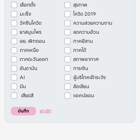
เลือกตั้ง
สุขภาพ
มะเร็ง
โควิด 2019
วัคซีนโควิด
ความสวยความงาม
ยาสมุนไพร
ลดความอ้วน
อย. เพิกถอน
ภาคอีสาน
ภาคเหนือ
ภาคใต้
ภาคตะวันออก
สภาพอากาศ
อันดามัน
การเงิน
AI
ผู้บริโภคเฝ้าระวัง
มีม
ล้อเลียน
เสียดสี
แอคปลอม
ยกเลิก
บันทึก