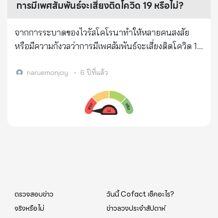
บางรายถึงขั้นเสียชีวิต
การมีเพศสัมพันธ์จะเสี่ยงติดโควิด 19 หรือไม่?
ไปแล้ว - การแพร่ระบาดในช่วงแรกของอเมริกา
ประธานาธิบดีทรัมป์ไม่ได้ให้ความสาคัญกับมันเลยโดย
มองว่าเป็นไข้หวัดใหญ่ที่หนักกว่าปกติเท่านั้นเพราะรู้อยู่
จากการระบาดของไวรัสโคโรนาทำให้หลายคนสงสัย
แก่ใจว่าคนของตนเองผลิตมันขึ้นมาจนกระทั่งเพื่อนรัก
หรือมีความกังวลว่าการมีเพศสัมพันธ์จะเสี่ยงติดโควิด 19
ของเขาคือ "นายสแตนลี่ย์ เชล่า" เจ้าพ่อวงการ
หรือไม่? ศ.นพ.ยง ภู่วรวรรณ หัวหน้าศูนย์เชี่ยวชาญด้าน
อสังหาริมทรัพย์ที่ยิ่งใหญ่แห่งมลรัฐนิวยอร์กเสียชีวิตจาก
ไวรัสวิทยา จุฬาลงกรณ์มหาวิทยาลัย ประกาศผ่านเฟส
naruemonjoy
•
6 ปีที่แล้ว
เชื้อไวรัสโควิด-19 !! >>>>ถึงเวลานี้จีนได้ฟ้องร้องต่อ
บุค ตอบคำถามเรื่องนี้ว่า โรคโควิด-19 รับรอง ถ้ามี
ศาลโลกว่า อเมริกาเป็นต้นเหตุในการแพร่เชื้อโรคไวรัส
สัมพันธ์ อยู่ก่างกัน 2 เมตร ไม่ติดต่อแน่นอน
โควิด-19 อย่างตั้งใจเพื่อทำลายล้างจีนและประชาชนทั่ว
โลก*** >>>ตอนนี้คงต้องรอดูการสืบสวนของศาลโลกว่า
จะตัดสินออกมาเช่นไร? ซึ่งถึง ณ เวลานี้ ทรัมป์เริ่มรู้สึกตัว
และให้ความสาคัญในระดับสูง แต่ว่าสายไปเสียแล้ว!!!
https://youtu.be/Y04Qm8QVQXE ขอบคุณข้อมูล
จาก นพ.ขวัญชัย เสธนันท์
ตรวจสอบข่าว
วันนี้ Cofact เช็คอะไร?
จริงหรือไม่
ข่าวลวงประจำสัปดาห์