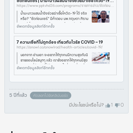
ชัดก่อนแชร์ | น้ำมะนาวผสมน้ำขิงช่วยฆ่าเชื้อโควิด-19 ได้ จริงหรือ? | PPTV HD 36
https://www.pptvhd36.com/programs/รายการข่าว/ชัดก่อนแชร์/81374
น้ำมะนาวผสมน้ำขิงช่วยฆ่าเชื้อโควิด-19 ได้ จริง
หรือ? "ชัดก่อนแชร์" มีคำตอบ นพ.กฤษดา ศิราม
พุช ผู้อำนวยการศูนย์เวชศาสตร์อายุรวัฒน์นานา
อัพเดทข้อมูลลิงก์อีกครั้ง
ชาติ ให้ข้อมูลว่า น้ำมะนาวผสมน้ำขิงช่วยฆ่าเชื้อโค
วิด-19 ได้นั้น เป็น
7 ความเชื่อที่ไม่ถูกต้อง เกี่ยวกับไวรัส COVID – 19
https://anowl.co/anowlrod/health-articles/covid-19/
นอกจาก อ่านเอา จะอยากให้ทุกคนมีความสุขกับนิ
ยายออนไลน์สนุกๆ แล้ว เรายังอยากให้ทุกคนมีสุข
ภาพกายที่ดีควบคู่ไปกับสุขภาพใจที่ยอดเยี่ยม จึง
อัพเดทข้อมูลลิงก์อีกครั้ง
ผุดคอลัมน์ “สุขภาพดีกับหมอโอ๊ต” โดย นพ. พงศ
กร จินดาวัฒนะ มาให้ทุกคน
5 ปีที่แล้ว
คัดลอกไปยังคลิปบอร์ด
มีประโยชน์หรือไม่?
1
0