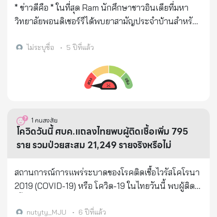
เมื่อไม่กี่วันที่ผ่านมาว่า - โควิด-19 ไม่ใช่มาจากธรรมชาติ
เขาตอบว่า...จริง !!! > โควิด-19 เป็นแล้วตายก็จบไป แต่
* ข่าวดีคือ * ในที่สุด Ram นักศึกษาชาวอินเดียที่มหา
หากแต่ได้รับการพัฒนาอย่างประณีตโดยนัก
ถ้าไม่ตายก็ต้องลุ้น ! > คุยกันครั้งใด เขาบอกผม...พี่อย่า
วิทยาลัยพอนดิเชอร์รีได้พบยาสามัญประจำบ้านสำหรับ
วิทยาศาสตร์ชีวโมเลกุล ***ศาสตราจารย์ Luc
ให้เป็นนะ อายุเยอะแล้ว ตายก็ลำบากก่อนตาย ไม่ตายก็
* Covid 19 * ซึ่งได้รับการอนุมัติจาก WHO เป็นครั้งแรก
Montanier ยืนยันว่า เป็นเรื่องเด่นชัดที่เจ้าหน้าที่ผู้
แย่ไปตลอดชีวิต ยกมา > "ผมกลัว" ที่จะติดเชื้อ Covid-l9
เขาพิสูจน์แล้วว่า * พริกไทยป่น 1 ช้อนชาน้ำผึ้ง 2 ช้อนชา
ไม่ระบุชื่อ
•
5 ปีที่แล้ว
เชี่ยวชาญได้นำเชื้อไวรัสที่มาจาก ค้างคาวเข้าไปเพิ่ม
ผมจึงทำตามที่รัฐบาลบอก คือ "อยู่บ้าน หยุดเชื้อ เพื่อ
น้ำขิงเล็กน้อยที่รับประทานติดต่อกัน 5 วันสามารถกำจัด
ความเข้มข้นของเชื้อเอชไอวีเข้าไปด้วย - นี่คือ การวางยา
ชาติ" และจะออกจากบ้าน เมื่อจำเป็นจริง ๆ ผมบอกว่า
ผลของโคโรนาได้ถึง 100% * ทั่วโลกเริ่มรับการรักษานี้
พิษที่ชั่วร้ายที่สุดที่ไม่เคยมีมาก่อนในประวัติศาสตร์ของ
ผมเชื่อว่าใครที่ติดเชื้อ Covid-l9 จะไม่มีวันกลับไป "ปกติ"
ในที่สุดก็เป็นประสบการณ์แห่งความสุขของปี 2021 * ส่ง
โลก! ***นั่นคือการแพร่ระบาดของไวรัสโควิด-19 สุดโหด
เพราะปอดจะไม่ทำงานเต็มร้อยอีกแล้ว > แต่...แต่ก่อนที่
ถึงทุกกลุ่มของคุณ ... * ไม่มีอะไรจะหลวมจากการลองสิ่งนี้
ข่าวเกี่ยวกับ “เชื้อโควิด-19 เป็นอาวุธชีวภาพที่มาจากการ
จะเสียชีวิต หากคุณติดเชื้อ รู้ไหมว่ามันทรมานแค่ไหน >
1
คนสงสัย
ตัดต่อพันธุกรรมโดยฝีมือมนุษย์” มีมาโดยตลอด ***นัก
คุณรู้ไหมว่า การรักษาโรคปอดติดเชื้อไวรัส โคโรนา
โควิดวันนี้ ศบค.แถลงไทยพบผู้ติดเชื้อเพิ่ม 795
วิทยาศาสตร์ทั่วโลกพยายามทำงานหาแหล่งที่มาของเชื้อ
2ol9 หรือ Covid-19 มันไม่ใช่แค่ใส่หน้ากากออกซิเจน
ราย รวมป่วยสะสม 21,249 รายจริงหรือไม่
ไวรัสโดยนักวิทยาศาสตร์อินเดียค้นพบว่า เชื้อไวรัสโคโร
แล้วนอนอ่านหนังสือ หรือเล่นโทรศัพท์ อยู่บนเตียงสบาย
น่าสายพันธ์ุใหม่ มีเชื้อเอชไอวีแทรกอยู่ด้วย นี่แสดงให้
ๆ ในโรงพยาบาล > เพราะเครื่องช่วยหายใจสำหรับผู้ป่วย
สถานการณ์การแพร่ระบาดของโรคติดเชื้อไวรัสโคโรนา
เห็นว่าไวรัสตัวนี้มาจากการตัดต่อทางพันธุกรรม
Covid-19 (บางคน-ไม่ทุกคน) มันสร้างความเจ็บปวด
2019 (COVID-19) หรือ โควิด-19 ในไทยวันนี้ พบผู้ติด
***กลางเดือนมีนาคม นักวิทยาศาสตร์ได้วิเคราะห์พบว่า
ต้องสอดท่อลงไปในลำคอและคาไว้ จนกว่าจะหาย หรือ
เชื้อรายใหม่เพิ่ม 795 ราย ผู้ป่วยยืนยันสะสม 21,249 ราย
เชื้อไวรัสโควิด-19 จากผู้ป่วยรายหนึ่งในรัฐวอชิงตันพบ
ตายภายใน 2-3 สัปดาห์ โดยแทบไม่สามารถขยับตัว >
หายป่วยแล้ว 14,001 ราย ยังรักษาใน รพ. 7,169 ราย
nutyty_MJU
•
6 ปีที่แล้ว