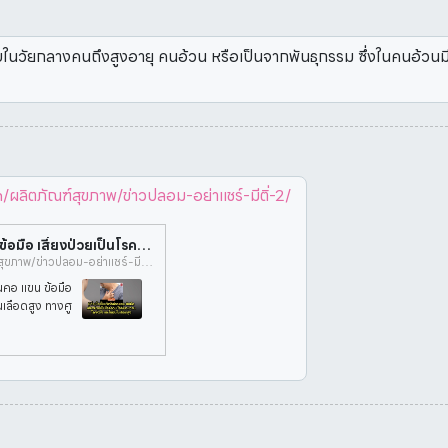
กพบในวัยกลางคนถึงสูงอายุ คนอ้วน หรือเป็นจากพันธุกรรม ซึ่งในคนอ้วนมี
ตภัณฑ์สุขภาพ/ข่าวปลอม-อย่าแชร์-มีติ่-2/
ข่าวปลอม อย่าแชร์! มีติ่งเนื้อขึ้นบริเวณคอ แขน ข้อมือ เสี่ยงป่วยเป็นโรคอ้วน โรคเบาหวาน โรคหัวใจ และไขมันในเลือดสูง > ศูนย์ต่อต้านข่าวปลอม ประเทศไทย
https://www.antifakenewscenter.com/ผลิตภัณฑ์สุขภาพ/ข่าวปลอม-อย่าแชร์-มีติ่-2/
เวณคอ แขน ข้อมือ
นเลือดสูง ทางศู
ิงโดยกรมการแพ