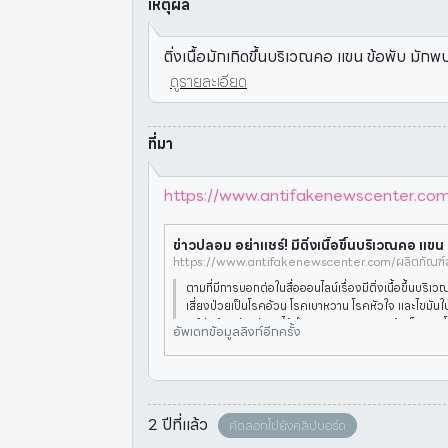
เหตุผล
ติ่งเนื้อมักเกิดขึ้นบริเวณคอ แขน ข้อพับ มั
ดูรายละเอียด
ที่มา
https://www.antifakenewscenter.com/ผลิ
ตามที่มีการบอกต่อในสื่อออนไลน์เรื่องมีติ่งเนื้อขึ้นบริ
เสี่ยงป่วยเป็นโรคอ้วน โรคเบาหวาน โรคหัวใจ และไขมันใ
นย์ต่อต้านข่าวปลอมได้ดำเนินการตรวจสอบข้อเท็จจร
อัพเดทข้อมูลลิงก์อีกครั้ง
ทย์
2 ปีที่แล้ว
คัดลอกไปยังคลิปบอร์ด