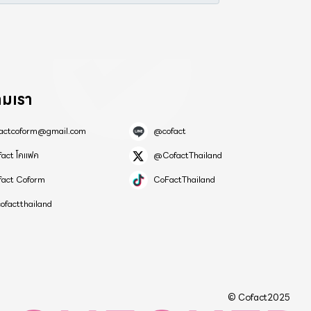
ามเรา
factcoform@gmail.com
@cofact
fact โคแฟค
@CofactThailand
fact Coform
CoFactThailand
ofactthailand
© Cofact2025