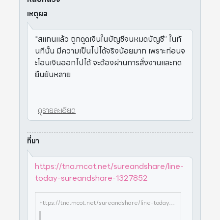
เหตุผล
"สแกนแล้ว ถูกดูดเงินในบัญชีจนหมดบัญชี” ในทั
นทีนั้น มีความเป็นไปได้จริงน้อยมาก เพราะก่อนจ
ะโอนเงินออกไปได้ จะต้องผ่านการสั่งงานและกด
ยืนยันหลาย
ดูรายละเอียด
ที่มา
https://tna.mcot.net/sureandshare/line-
today-sureandshare-1327852
https://tna.mcot.net/sureandshare/line-today-sureandshare-1327852