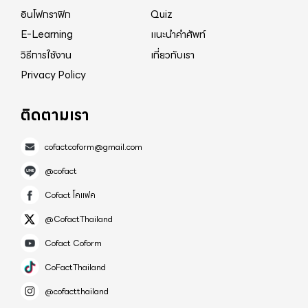
อินโฟกราฟิก
Quiz
E-Learning
แนะนำคำศัพท์
วิธีการใช้งาน
เกี่ยวกับเรา
Privacy Policy
ติดตามเรา
cofactcoform@gmail.com
@cofact
Cofact โคแฟค
@CofactThailand
Cofact Coform
CoFactThailand
@cofactthailand