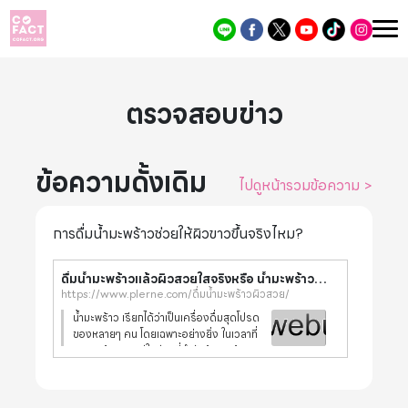
ตรวจสอบข่าว
ข้อความดั้งเดิม
ไปดูหน้ารวมข้อความ
>
การดื่มน้ำมะพร้าวช่วยให้ผิวขาวขึ้นจริงไหม?
ดื่มน้ำมะพร้าวแล้วผิวสวยใสจริงหรือ น้ำมะพร้าวทำให้อ้วนหรือเปล่า และมีประโยชน์อะไรบ้าง - Plerne.com
https://www.plerne.com/ดื่มน้ำมะพร้าวผิวสวย/
น้ำมะพร้าว เรียกได้ว่าเป็นเครื่องดื่มสุดโปรด
ของหลายๆ คน โดยเฉพาะอย่างยิ่ง ในเวลาที่
อากาศบ้านเราอยู่ในช่วงที่กำลังร้อนๆ ด้วย
แล้วการได้ดื่มน้ำมะพร้าวเย็นๆ ที่มีความหอม
หวาน ชื่นใจ แบบธรรมชาติๆ ก็จะช่วยให