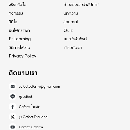
จริงหรือไม่
ข่าวลวงประจำสัปดาห์
กิจกรรม
บทความ
วิดีโอ
Journal
อินโฟกราฟิก
Quiz
E-Learning
แนะนำคำศัพท์
วิธีการใช้งาน
เกี่ยวกับเรา
Privacy Policy
ติดตามเรา
cofactcoform@gmail.com
@cofact
Cofact โคแฟค
@CofactThailand
Cofact Coform