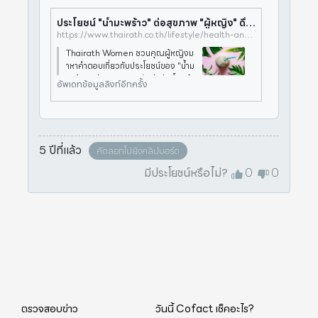
ประโยชน์ "น้ำมะพร้าว" ต่อสุขภาพ "ผู้หญิง" ดื่มตอนไหนดีที่สุด?
https://www.thairath.co.th/lifestyle/health-and-beauty/1566183
Thairath Women ชวนคุณผู้หญิงม
าหาคำตอบเกี่ยวกับประโยชน์ของ "น้ำม
ะพร้าว" ต่อ "สุขภาพ" กันค่ะประโยชน์ข
อัพเดทข้อมูลลิงก์อีกครั้ง
อง "น้ำมะพร้าว"- น้ำมะพร้าวมีฮอร์โม
นเอสโตรเจน ช่วยทำให้ผิวพรรณสดใส
เปล่งปลั่ง ขาวนวลขึ้นอย่างเป็นธรรม
5 ปีที่แล้ว
คัดลอกไปยังคลิปบอร์ด
มีประโยชน์หรือไม่?
0
0
ตรวจสอบข่าว
วันนี้ Cofact เช็คอะไร?