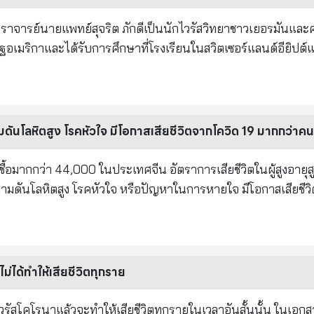
ำเนามรณะบัตรของบิดาหรือมารดาที่ระบุว่าเสียชีวิตจากโรค “โควิด
ึกษา ๓. สำเนาระเบียนแจ้งผลการศึกษาในภาคเรียน
้อาการหนักต้องใส่ท่อช่วยหายใจอยู่ใน ICU
ง ๔. สำเนาทะเบียนบ้านทั้งของผู้รับทุนและผู้เสียชีวิต ๕. สำเนาห
ือก มูลนิธิฯ จะคัดเลือกจากข้อมูลตามเอกสารการ
ละจะพิจารณาตามขั้นตอนของมูลนิธิฯ ทั้งนี้ ผลการพิจารณาถือเป็น
ัคซีนป้องกัน Covid -19 อย่างเด็ดขาดและนี่คือ 4 เหตุผลของท่าน 1. วัคซ
ะสงค์รับทุนการศึกษา ให้ดำเนินการกรอกข้อมูลได้ที่
นอน มีทั้งแบบไม่มีอาการ แบบอาการน้อยและแบบ
้ว : วัคซีนป้องกัน Covid - 19 นี้ไม่เคยทดสอบกับผู้สูงอายุ เกือบ
มที่กำหนด หมายเหตุ ๑. ผู้ที่ได้รับทุนตามบัญชีท้าย
นได้ทั้งสิ้น) ซึ่งเพื่อน ๆ แพทย์ของผมที่อยู่หน้างานจริงต่างก็คิดเหมือน
้อ มีภาวะบวมน้ำเหลือง ปวดหัว และไม่สบาย ดังนั้น
ดันโลหิตสูง โรคหัวใจ มีโอกาสเสียชีวิตจากโควิด 19 มากกว่าคน
งไปอีก ๔ ปี ๒. ผู้ที่ได้รับทุนต่อเนื่อง ๕ ปี จะต้องส่ง
ย่าประมาทและการ์ดอย่าตกอย่างเด็ดขาดเพราะบางรายแม้ไม่ได้อยู
ล่านี้อยู่ก่อนแล้ว ก็จินตนาการไม่ออกว่าหลังจากได้รับวัคซีนไปแล้ว
รศึกษาให้เป็นปัจจุบัน กรอกข้อมูลรับทุนที่
ังมีให้เห็น อีกทั้งโควิดไม่เหมือนไข้หวัดใหญ่ที่หายแล้ว
ื้อมากกว่า 44,000 ในประเทศจีน อัตราการเสียชีวิตในผู้สูงอายุส
50358369/posts/1017057262172339/
isystem Inflammatory Syndrome in Children) กับลูก
n) กับการติดเชื้อที่เกิดขึ้นตามธรรมชาติตามมา เช่นไข้หวัดใหญ่ 
 ความดันโลหิตสูง โรคหัวใจ หรือปัญหาในการหายใจ มีโอกาสเสียชี
้อาจเสียชีวิตได้ รวมทั้งทุก ๆ ท่านที่ติดเมื่อหายแล้วยัง
 ผลการทดลองในสัตว์ สำหรับเชื้อไวรัส ซาร์ - โควิด -1 พบว่ามัน
ีอัตราการเสียชีวิตสูงกว่าผู้หญิงเล็กน้อย
ั้งทางสมองและทางร่างกายทุก ๆ ส่วน กับท่านได้อีกด้วยนะครับ ด้วยค
อทำปฎิกริยากับโรค ส่งผลให้สัตว์ทดลองเกือบเสียชีวิต ซึ่งเป็นเรื่อ
.อำนาจ กุสลานันท์ อดีตนายกแพทยสภา
กี่นาที วัคซีน (mRNA) จะกระจายไปทั่วร่างกายอย่างรวดเร็ว และมั
วรัสโปรตีนในเซลล์ของเรา ทำเซลล์ของเราให้เป็นโรงงานผลิตโปรตีน 
 ไม่ได้ทำให้เสียชีวิตทุกราย
 ซึ่งอาจทำให้เสียชีวิตได้ 4. วัคซีนนี้ไม่ควรใช้กับสตรีมีครรภ์
ับสตรมีครรภ์เลยทีเดียว) และหากสตรีได้รับการฉีดวัคซีนนี้แล้วก็
ไวรัสโคโรนาแล้วจะทำให้เสียชีวิตทุกรายในเวลาอันสั้นนั้น ในเอก