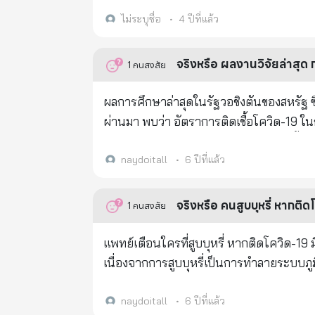
เคียง 9 หน้า ทั่วโลกตกตะลึง !... เนื่องด้วยคำตัดสินของศาล ทำให้บริษัทผู้ผลิตพัฒนาวัคซีน Pfizer จะต้องรายงาน ซึ่งเดิมที
มีกำหนดจะนำข้อมูลออกให้ประชาชนรู้ในปี 208
ไม่ระบุชื่อ
•
4 ปีที่แล้ว
ฟ้อง FDA ในเขต Northern District of Texas เมื่อเดือนกันยายน ปีที
จริงเกี่ยวกับผลข้างเคียงของวัคซีนต่อมนุษย
1
คนสงสัย
การเปิดเผยตามกฎหมาย แต่ตอนรับเรื่องจากบริษัท Pfizer แล
นี้ จึงทำให้บริษัท Pfizer จะต้องเปิดเผยข้
ผลการศึกษาล่าสุดในรัฐวอชิงตันของสหรัฐ ซึ่
งั้นก็เข้าคุก) นี่เป็นผลข้างเคียงของวัคซีน 
ผ่านมา พบว่า อัตราการติดเชื้อโควิด-19 ในกลุ
มาก โดยเฉพาะผู้ที่ได้รับการฉีดวัคซีนเข้า
กลุ่มคนที่อายุต่ำกว่า 40 ลงมา กลับเพิ่มขึ้นเท
ระบุชัดว่า ทางบริษัท Pfizer ได้ใส่เชื้อไวรั
มะเร็งในระยะรุนแรง มีความเสี่ยงเพิ่มขึ้น 5 เ
naydoitall
•
6 ปีที่แล้ว
ในอนาคต ไวรัสที่ผสมในวัคซีนและฉีดให้ผู้คนได้แก่
แล้ว หรือไม่ได้เป็นโรคมะเร็งร่วมด้วย
อักเสบเฉียบพลัน, - การบาดเจ็บที่ไตเฉียบพลัน, - จอประสาทตา macular ภายนอกเฉียบพลัน, - cardiomyopathy
1
คนสงสัย
เฉียบพลัน, - ระบบทางเดินหายใจล้มเหลวเฉียบพลัน, - vasculitis บริเวณที่ฉีด, - อาการชัก, - ผมร่วงเป็นหย่อมๆ, - อาการ
ช็อกจากภูมิแพ้, - แอนาฟิแล็กซิสของการตั้งครรภ์, - โรคโลหิตจางชนิดอะพลาสติก, - ภาวะโรคลิ่มเลือด, 
แพทย์เตือนใครที่สูบบุหรี่ หากติดโควิด-19 มีค
จังหวะ หอบหืด, - หลอดลมหดเกร็ง, - หัวใจหยุดเต้น, - หัวใจล้มเหลว, - ไม่สบายแน่นหน้าอก, สำลัก, -glomerulonephritis
เนื่องจากการสูบบุหรี่เป็นการทำลายระบบภู
แพ้ภูมิตัวเองเรื้อรัง, - โรคลูปัสผิวหนังเรื้
เข้ามาที่ปอดแย่ลง โดยจะเกิดปอดอักเสบอย่า
อาการลำไส้ใหญ่บวม, - โรคผิวหนัง, - โรคเบาหวาน, - งูสวัดกระจาย, - เส้นเลือดอุดตันในสมอง, - ความผิดปกติของต่อมไร้
naydoitall
•
6 ปีที่แล้ว