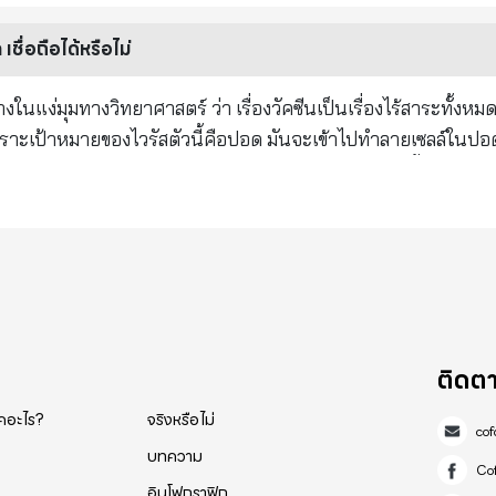
ัส โรคกระเพาะปัสสาวะอักเสบ, - โรคลูปัส โรคไข้สมองอักเสบ, - หล
เชื่อถือได้หรือไม่
 ดังปรากฏข้างต้นมีปฏิกิริยามากกว่าหนึ่งพันแบบ ไม่จำกัดเฉพาะผล
พราะเป้าหมายของไวรัสตัวนี้คือปอด มันจะเข้าไปทำลายเซลล์ในปอด
กรรมทางเลือกที่ทำร้ายตัวเองเพราะกลัว... จากการทดสอบ 46,
น้าที่ป้องกันไม่ให้เชื้อโรคเข้าไปในกระแส
42,000 คนมีอาการไม่พึงประสงค์ ! เสียชีวิต 1,200 ราย CR :: AFP, Reuter, CNN
งมันเป็นไม่ได้เลยที่จะช่วยป้องกันปอดของคุณ ใครที่คิดว่าการฉีด
ะได้รับ แพ๊คเกจของยีน
คุณ และมันจะเข้าไปในกระแสเลือดของคุณด้วย ระบบที่เคยถูกปิดไว้
นังเส้นเลือดของคุณ ซึ่งมันไม่ใช่เรื่องดี ภูมิคุ้มกันตามธรรมชาต
รื่องนี้ไม่เคยมีใครบอกคุณ มันไม่เคยถูกตีพิมพ์ในวารสารใดๆให้ค
ติดต
ตัวเองไมได้ จนกระทั่งเส้นเลือดอุดตัน หรือถึงขั้นเสียชีวิต ท่านออกมา
็คอะไร?
จริงหรือไม่
อบครัว และทุกคนรอบๆตัว หากมีการบังคับฉีดวัคซีน อย่าเชื่อกา
co
ซ้ำอีก เม็ดเลือดขาวของคุณจะต้องทำงานหนักมากขึ้นๆ หากต้องฉีดซ
บทความ
Co
ยั้งและปกป้องหายนะครั้งนี้
อินโฟกราฟิก