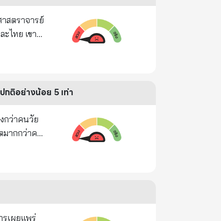
-๑๙” ๒.
น้าสมุดบัญชี
ที่สิ้นสุด
ีน
ทั้งหมดทดลอง
 ๆ กัน ดัง
ปกติอย่างน้อย 5 เท่า
่ในกลุ่ม
จะเป็น
ูงกว่าคนวัย
วัคซีนจะทำให้
วิตมากกว่าคน
ทำให้เกิดการ
วาม
งที่อันตราย
นจะเข้าไปยัง
และจะทำให้
ไม่ควรมี
สารเผยแพร่