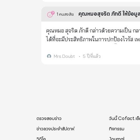
ท่อ, - อาการคัน, ตาบวม, - ใบหน้าอัมพาต, - เริมที่อวัยวะเพศ, - อัมพาตเส้นประสาท - glossopharyngeal, - vasculitis
ริดสีดวงทวาร, - ปากมดลูกอักเสบ, - โรคลูป
คุณหมอสุจริต ภักดี ให้ข้อมูล 
1
คนสงสัย
ตีบ, - myasthenia gravis ทารกแรกเกิด, - โรคไขข้อ, - โรคหูน้ำหนวกไม่ติดเชื้อ, - ไทรอยด์อักเสบ, - โรคตับอักเสบ...
ตัวอย่างไวรัสดังกล่าวยังไม่หมด นี้เป็นเพียงข้อมูล 10 แผ่นที่เปิดเผยออกมาจากทั้งหมด 85,000 แผ่น ที่จะทะยอยออกมา
คุณหมอ สุจริต ภักดี กล่าวด้วยความเป็น กลางในแง่มุมทางวิทยาศาสตร์ ว่า เรื่องวัคซีนเป็นเรื่องไร้สาระทั้งหมด เป็นไปไม่
ตามคำสั่งของศาล เชื้อไวรัสที่ผสมในวัคซีน
ได้ที่จะมีประสิทธิภาพในการปกป้องไวรัส เ
อาการไม่สบายกายที่หลายคนจะมี เป็นพฤติ
ประตูหน้าหรือทางเข้าของไวรัสนี้คือ "หลอดลม" ไม่ใช่"กระแสเลือด" แต่วัคซีนมีห
เลือด แต่มันถูกฉึดเข้าไปทางกระแสเลือด ซึ่
Mrs.Doubt
•
5 ปีที่แล้ว
ป้องกันการติดเชื้อในปอดได้ มันเป็นเรื่องไร้สาระที่สุด แต่มันเป็นเรื่องผิดจรรยาบรรณ เพราะคุณจ
ใหม่ ที่เป็นรหัสใส่เข้าไปในกล้ามเนื้อของ
ยีนจะเริ่มทำซ้ำๆและสร้างขยะเอาไปวางไว้บนผ
ทำลาย และก่อให้เกิดการแข็งตัวของเลือด เ
เขาปิดบังคุณ คุณอาจกลายเป็นหนูทดลองในการทดสอบของเขา ก่อให้เกิดผลข้างเคียงอาการ คลื่นไส้ อาเจียน อัมพาต แขน
ขา หรือใบหน้า การกระตุกของร่างกาย หรือควบคุม
ตรวจสอบข่าว
วันนี้ Cofact เช
เตือนด้วยความเป็นห่วงลูกหลาน ทุกคนในคร
ขอร้องล่ะ ใครที่รับวัคซีนไปแล้วอย่าไปรับ
ข่าวลวงประจำสัปดาห์
กิจกรรม
หลายๆครั้ง เราต้องทำอะไรสักอย่างเพื่อหยุด
วิดีโอ
Journal