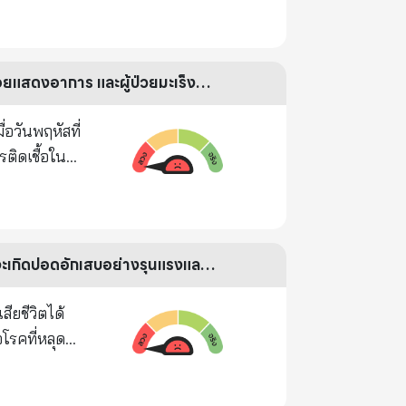
MPT
ย 55 ปี ใน
จริงหรือ ผลงานวิจัยล่าสุด กล่าวว่า โควิดเปลี่ยนไประบาดในคนกลุ่มอายุน้อยมากขึ้นและไม่ค่อยแสดงอาการ และผู้ป่วยมะเร็งที่ติดเชื้อเสี่ยงเสียชีวิตมากขึ้น
 แพ้คดี (ไม่
่อวันพฤหัสที่
มูลที่น่ากลัว
รติดเชื้อใน
นเอกสารข้อมูล
9 ที่เป็นโรค
รักษาโรคนั้นๆ
โรคมะเร็งสงบ
จริงหรือ คนสูบบุหรี่ หากติดโควิด 19 เสี่ยงเกิดอาการรุนแรงกว่าผู้ที่ไม่สูบบุหรี่ถึง 14 เท่า โดยจะเกิดปอดอักเสบอย่างรุนแรงและอาจถึงขั้นเสียชีวิตได้
สียชีวิตได้
โรคที่หลุด
molytic, -