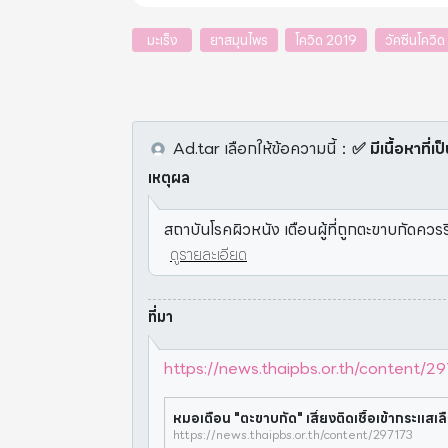
มะเร็ง
ยาสมุนไพร
โควิด 2019
วัคซีนโควิด
Ad.tar
เลือกให้ข้อความนี้
：
✅ มีเนื้อหาที่เ
เหตุผล
สถาบันโรคผิวหนัง เตือนผู้ที่ถูกตะขาบกัดควร
ดูรายละเอียด
ที่มา
https://news.thaipbs.or.th/content/2
หมอเตือน "ตะขาบกัด" เสี่ยงติดเชื้อเข้ากระแสเ
https://news.thaipbs.or.th/content/297173