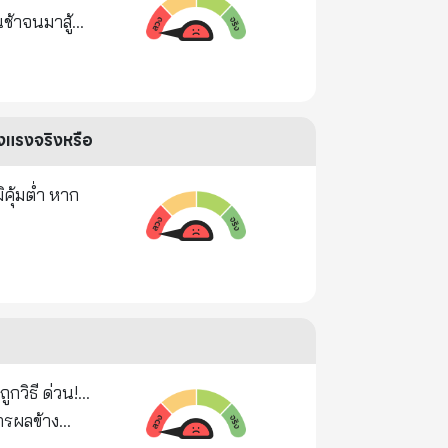
นช้าจนมาสู้
ห้เกิดภาวะ
ที่ภูมิ
วยที่แข็งแรง
็งแรงจริงหรือ
คุ้มต่ำ หาก
วิธี ด่วน!...