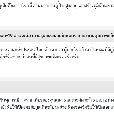
รภ์ในระยะ 2 เดือนหลังจากได้รับวัคซีน Cr. V.Chalermchai ผู้แปล
สียชีวิตจากโรคนี้ ส่วนมากเป็นผู้ป่วยสูงอายุ เลยสร้างภูมิต้านทา
ู่แล้ว ทำให้ปอดอักเสบที่เกิดขึ้นจากการติดเชื้อรุนแรงและรวดเร็ว ทำ
็งแรง ก็สามารถทนต่อการก่อโรคของเชื้อที่ค่อยๆ เพิ่มขึ้นจนถึงเวลา
ยเชื้อก่อโรคได้ทันก่อนที่เนื้อปอดจะเสียหายจนแก้ไขไม่ทัน ผู้ป่
านของตนเอง
อโควิด-19 อาจจะมีอาการรุนแรงและเสียชีวิตง่ายกว่าคนสุขภาพแข
วานแห่งประเทศไทย เปิดเผยว่า ผู้ป่วยโรคอ้วน เป็นกลุ่มที่มีภูมิ
ยชีวิตง่ายกว่าคนที่มีสุขภาพแข็งแรง จริงหรือ
ัคซีนทุกกรณี..! ความเพียรของคุณฉลาดและระมัดระวังตนเองอย่างถูก