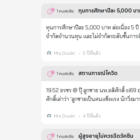
ทุนการศึกษาปีละ 5,000 บาท ต
1
คนสงสัย
ทุนการศึกษาปีละ 5,000 บาท ต่อเนื่อง 5 ปี ส
จำกัดจำนวนทุน และไม่จำกัดระดับชั้นการศึกษา ฝากแชร์ เผยแพร่ต่อ ส่งข่าวให้ถึงผู้สูญเสียด้วย ครับ … ‘มู
ญาณสังวร สมเด็จพระสังฆราช วัดบวรนิเวศว
ให้นักเรียนนักศึกษาที่เป็นบุตรของผู้เสียช
Mrs.Doubt
•
5 ปีที่แล้ว
การศึกษา เนื่องด้วยมูลนิธิสมเด็จพระญาณ
ประสงค์สนับสนุนทุนการศึกษา เพื่อช่วยเหลือนัก
สถานการณ์โควิด
1
คนสงสัย
รับผลกระทบจากสถานการณ์การแพร่ระบาดของโ
เพียงมุ่งหวังให้ทุนนี้เป็นส่วนหนึ่งของการส่
19:52 อรชร @ ปุ๊ ลูกชาย นพ.อดิศักดิ์ si69 อาย
ให้การจัดสรรทุนการศึกษา เป็นไปด้วยความเ
ศักดิ์เล่าว่า ‘ลูกชายเป็นคนแข็งแรง นักวิ่งมาราธอน ได้เหรียญ Full marathon มา 80 กว่าเหรียญแล้ว วันหนึ่งเมื่อเร็วๆนี้
ใบสมัคร และเกณฑ์การคัดเลือก ดังต่อไปนี้ 
รู้สึกเหนื่อยและเพลีย ไม่มีไข้ ไม่ไอ ไปห
สมเด็จพระวันรัต ประธานกรรมการมูลนิธิ
ตลอด จนกระทั่งมีอาการ breathing issue ถ
Mrs.Doubt
•
4 ปีที่แล้ว
ราชูปถัมภ์ ๑๗ กันยายน ๒๕๖๔ ๒. เพื่อบ
ก็เสียชีวิตครับ มันรวดเร็วมากๆ อยากบอกเพื
โรคติดเชื้อไวรัส “โควิด-๑๙” คุณสมบัติของผู้สมัคร ๑. เป็นผู้มีสัญชาติไทย ๒. เป็นบุตรของผู้เสียชีว
fatigue ควรรับไว้พิจารณาด้วย.. 19:52 อรชร 
ผู้สูงอายุไม่ควรฉีดวัคซีน
1
คนสงสัย