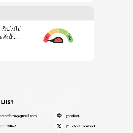
ายเส้นโลหิต
ข้างเคียง/
 ดังนั้น
000 คน
วัคซีนจะ
จะถูกเปิดออก
ิของคุณจะถูก
ุณอ่าน พวก
ามเรา
รโกหกนี้
factcoform@gmail.com
@cofact
้ำเข้าไป
fact โคแฟค
@CofactThailand