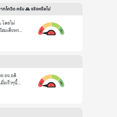
จากโควิด ครับ 🙏 จริงหรือไม่
 โดยไม่
ะ ๕,๐๐๐ บาท
ำกัดระดับชั้น
 มีความ
และได้
อย่างใด
้งนี้ เพื่อ
อดิ
อกสารการยื่น
 เจ้าประคุณ
up กับหมอมา
ระบรม
r ไม่กี่ ชม.
่ระบาดของ
ained
อาจารย์