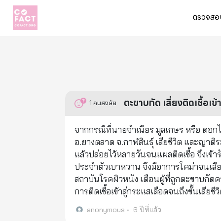
ตรวจสอบ
ตะขาบกัด เสี่ยงติดเชื้อเข
1
คนสงสัย
จากกรณีที่นายจำเนียร มูลเกษร หรือ ดอกไ
อ.ยางตลาด จ.กาฬสินธุ์ เสียชีวิต และญาติร
แล้วปล่อยไว้หลายวันจนแผลติดเชื้อ จึงเข้
ประจำตัวเบาหวาน จึงมีอาการโคม่าจนเสียช
สถาบันโรคผิวหนัง เตือนผู้ที่ถูกตะขาบกั
การติดเชื้อเข้าสู่กระแสเลือดจนถึงขั้นเสียช
anonymous
•
6 ปีที่แล้ว