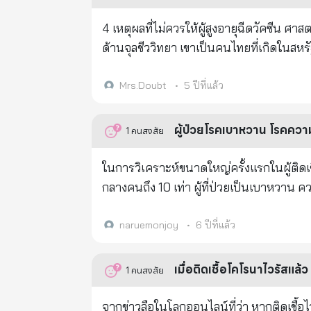
กำลังศึกษาอยู่ เอกสารการยื่นใบสมัคร ๑. ส
แพทย์ที่ ศิริราชค่ะส่งมาให้ วันนี้ 16 กค 65 เชื้อ BA5 ติดง่ายมากจนคิดว่าลงท้ายคงเป็นกันทุกคนทั้งโลก เมื่วานนี้มีแพทย์
สำเนาบัตรประจำตัวหรือหนังสือรับรองสถานภาพ นักเรียน นิสิต นักศ
ท่านหนึ่งติดโควิดแล้วหาเตียงตามสิทธิ UC รักษาในรพ.ของรัฐไม่ได้ ขณะนี
4 เหตุผลที่ไม่ควรให้ผู้สูงอายุฉีดวัคซีน ศาสตราจารย์นายแพทย์สุจริต ภักดีเป็นนักไวรัสวิทยาชาวเยอรมันและศาสตราจารย์
ที่ผ่านมา โดยมีอาจารย์ที่ปรึกษาลงนามรับรอ
รพ.เอกชนแห่งหนี่ง ทุก ๆ วันมีญาติ ๆ และเพื่อน ๆ ปรึกษาผมมาวันละหลาย ๆ รายว่าติดโควิดแต่หาที่รับยาและ/หรือหา
ด้านจุลชีววิทยา เขาเป็นคนไทยที่เกิดในสหรัฐอเมริกาและได้รับการศึกษาที่โรงเรียนในสวิตเซอร์แลนด์อียิปต์และไทย เขา
เงินฝากธนาคาร ที่เป็นชื่อของนักเรียน นิสิต นักศึกษา เกณฑ์การคัดเล
เตียงในรพ.ไม่ได้ ซึ่งมีในทุก ๆ สิทธิของระบบการรักษา และเพื่อน ๆ แพทย์ต่างก็ปรารภมากับผมว่าพบเหตุการณ์แบบ
เรียนแพทย์ที่มหาวิทยาลัยบอนน์ เขาเป็นอดีตหัวหน้าสถาบันจุลชีววิทยาทางการแพทย์และสุขอนามัยในเยอรมนี นายแพทย์
สมัครที่ครบถ้วน ผ่านช่องทางการรับสมัคร แ
เดียวกันจำนวนมาก ในฐานะที่ผมเป็นแพทย์คนหนึ่งที่ยังตรวจผู้ป่วยที่รพ.อยู่เป็นประจำ ประเมินจากสถานการณ์จริงว่า
สุจริต ภักดี อายุ 73 ปี บอกว่าจะไม่ยอมให้ฉีดว
Mrs.Doubt
•
5 ปีที่แล้ว
สำหรับนักเรียน นิสิต นักศึกษาที่มีความปร
ขณะนี้น่าจะมีผู้ติดเชื้อเพิ่มในแต่ละวันเกินกว่าห้าหมื่นคนอย่างแน่
เฉพาะตัวมันเองก็ทำให้เกิดผลข้างเคียงอยู่แล
https://forms.gle/jweb5cYzkjrZXYhY7 พร้อมแนบไฟล์เอกสารตา
อาการหนัก (ทั้ง 3 แบบต่างก็แพร่เชื้อไปสู่ผู้อื่
กับคนหนุ่มสาวที่แข็งแรง เท่านั้น ราวครึ่งนึงมีไข้ หนาวสั่น ปวดกล้ามเนื
ผู้ป่วยโรคเบาหวาน โรคความ
1
คนสงสัย
ประกาศนี้ ซึ่งได้รับทุนการศึกษาในปี ๒๕๖๔ แล้ว จะได้รับทุนต่อเนื่อ
นั้นผมจึงขอให้พี่น้องประชาชนทุก ๆ ท่านอ
ถ้าฉีดวัคซีนนี้ให้กับคนสูงอายุที่มีอาการเห
เอกสารไปยังมูลนิธิฯ ทุกปี เพื่อส่งหลักฐานกา
608 และฉีดวัคซีนแล้วไม่ต่ำกว้า 3 เข็มติดแล้วต้องใส่ท่อช่วยหายใจก็ย
อย่างไร 2. วัคซีนมีส่วนประกอบหลายอย่างซึ่งสารหรือสิ่งที่ถูกห่อหุ้ม (mRNA) อาจทำให้เกิดการแพ้อย่างรุนแรง 3. วัคซีนนี้
ในการวิเคราะห์ขนาดใหญ่ครั้งแรกในผู้ติดเช
https://www.facebook.com/1351970
จบ หากแต่ภายหลังหายแล้วระยะหนึ่งอาจเกิด MIS-C (Mult
อาจทำให้เกิดปฎิกริยาเกินจริง (Overreactio
กลางคนถึง 10 เท่า ผู้ที่ป่วยเป็นเบาหวาน
หลานของท่านซึ่งเป็นการอักเสบของหลาย ๆ อวัยวะพร้อม ๆ กันทำให
การทำงานของระบบภูมิคุ้มกัน ทำงานเกินจริง
ปกติอย่างน้อย 5 เท่า และผู้ชายม
อาจเกิด Long Covid ในระยะยาวที่มีอาการได้ท
ขยาย (Amplification) ของระบบภูมิคุ้มกันเพื่
naruemonjoy
•
6 ปีที่แล้ว
รักและความห่วงใย ศ.คลินิกเกียรติคุณนพ
มาก เมื่อคุณฉีดวัคซีนเข้าไป ภายในเวลาไม่
เซลล์ที่ไม่ได้ติดเชื้อด้วย และมันจะผลิตไ
เมื่อติดเชื้อโคโรนาไวรัสแล้ว
1
คนสงสัย
เกิดอาการแพ้ภูมิตัวเอง รวมทั้งอาจส่งผลถึงภาวะเส้นเลือดอุดตัน
(BioNtechไบโอเอนเทค ถึงกับห้ามให้วัคซีนก
จากข่าวลือในโลกออนไลน์ที่ว่า หากติดเชื้อ