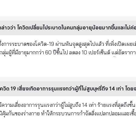
5 คืออีก 63 ปีข้างหน้า รายงานนี้เป็นองค์กรไม่แสวงหาผลกำไร PHP
่แล้ว โดยตั้งคำถามกับ FDA เรื่องการปกปิดข้อมูล
์จากบริษัทยาเช่น ไฟเซอร์ FDA ได้ปฏิเสธว่าจะต้องใช้เวลาอย่างน้อ
ะอนุมัติ ใช้เวลาไม่ถึงสัปดาห์ ดังนั้น ด้วยการพ่ายแพ้ต่อศาล
อมูลทั้งหมดต่อสาธารณะเป็นชุดๆ หลังจากที่ศาลมีคำพิพากษาให้ FDA
งการระบาดของโควิด-19 ผ่านพ้นจุดสูงสุดไปแล้ว ที่เพิ่งเปิดเผยเมื
(Vaccine Side Effect) ที่เผยแพร่ครั้งแรกต่อสายตาชาวโลก ซึ่งเป็นข้อ
่มผู้ที่มีอายุมากกว่า 60 ปีขึ้นไป ลดลง 10 เปอร์เซ็นต์ แต่อัตรากา
ไปแล้ว ไม่มีทางแก้ไข รอผลข้างเคียงที่อาจจะเกิดกับบุคคล เพราะใ
่าตัว จากเดิม 20 เปอร์เซ็นต์ เป็น 40 เปอร์เซ็นต์ ผู้ติดเชื้อโควิด-1
ส อันก่อให้เกิดโรคเข้าไป เพื่อให้ประชาชนเจ็บป่วย เพื่อจะได้ขายยา
ท่า ที่จะเสียชีวิตภายใน 30 วัน เมื่อเทียบกับผู้ติดเชื้อโควิด-19 ที่
 ไวรัสที่กระตุ้นโรค ดังนี้ - โรคลูปัสผิวหนังเฉียบพลัน, - โรคไข้สมอง
- หัวใจเต้นผิด
วามเสี่ยงอาการรุนแรงกว่าผู้ไม่สูบถึง 14 เท่า ร้ายแรงที่สุดถึงขั้นเ
มิคุ้มกันของร่างกาย ทำให้กระบวนการกำจัดสิ่งแปลกปลอมและเชื้อ
อรัง erythematosus, - ลมพิษที่เกิดขึ้นเองเรื้อรัง, - โรคโลหิตจาง he
งรุนแรงและอาจถึงขั้นเสียชีวิตได้