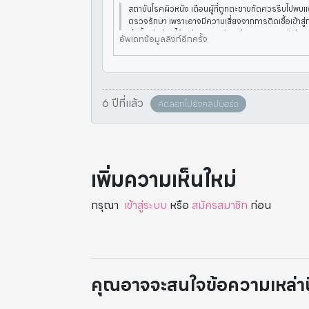
สถาบันโรคผิวหนัง เตือนผู้ที่ถูกตะขาบกัดควรรีบไปพบแพ
ตรวจรักษา เพราะอาจมีความเสี่ยงจากการติดเชื้อเข้าสู
ถึงขั้นเสียชีวิตได้ พร้อมแนะวิธีการรักษาและการปฏิบัติต
อัพเดทข้อมูลลิงก์อีกครั้ง
6 ปีที่แล้ว
คัดลอกไปยังคลิปบอร์ด
เพิ่มความเห็นใหม่
กรุณา
เข้าสู่ระบบ
หรือ
สมัครสมาชิก
ก่อน
คุณอาจจะสนใจข้อความเหล่านี้