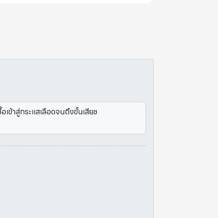
เข้าสู่กระแสเลือดจนถึงขั้นเสียช