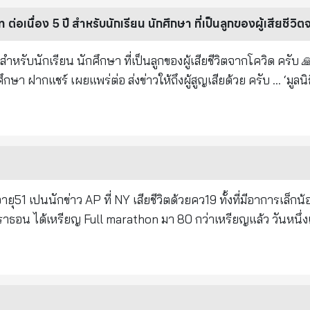
่อเนื่อง 5 ปี สำหรับนักเรียน นักศึกษา ที่เป็นลูกของผู้เสียชีวิต
ำหรับนักเรียน นักศึกษา ที่เป็นลูกของผู้เสียชีวิตจากโควิด ครับ 
ลนิธิสมเด็จพระ
ิหาร ในพระบรมราชูปถัมภ์’ มอบทุนการศึกษาต่อเนื่อง ๕ ปี ๆ ล
ีวิตจากโรคติดเชื้อไวรัส ‘โควิด-๑๙’ โดยไม่จำกัดจำนวนทุน และไม่จ
สังวร สมเด็จพระสังฆราช วัดบวรนิเวศวิหาร ในพระบรมราชูปถัมภ์
เรียน นิสิต นักศึกษา ผู้เป็นบุตรของผู้เสียชีวิตจากโรค “โควิด-๑๙” 
รคติดเชื้อไวรัส “โควิด-๑๙” โดยไม่มีเงื่อนไขที่ต้องใช้คืนแต่
งเสริมให้กำลังใจ และสนับสนุนสร้างคนดี คนเก่ง มีคุณธรรมในสังคม ทั
ุ51 เปนนักข่าว AP ที่ NY เสียชีวิตด้วยคว19 ทั้งที่มีอาการเล็กน้อย อจ.
รียบร้อยทั่วถึง จึงกำหนดรายละเอียด วัตถุประสงค์ คุณสมบัติ เ
วัตถุประสงค์ ๑. เพื่อบำเพ็ญกุศลเนื่องในอายุวัฒนมงคลครบ ๘๕ ปี
าหมอ เขาก็เลยตรวจ COVID 19 test ปรากฏว่า positive ได้ follow 
สมเด็จพระญาณสังวร สมเด็จพระสังฆราช วัดบวรนิเวศวิหาร ในพ
ึงได้ไป ER ใน Manhattan พบ Pneumonia เข้า ICU on Ventilato
รรเทาความเดือดร้อนของผู้ได้รับผลกระทบจากสถานการณ์การแพร
่อนๆว่า อย่าเอาเรื่องไข้ 37.5 C เป็น indicator ของโรคนี้ Unexpl
ิตจากโรค “โควิด-๑๙” ๓.
@ ปุ๊ For your information นะคะ จาก เพื่อนรัก พี่เปิ้ลซึ่งเป็น 