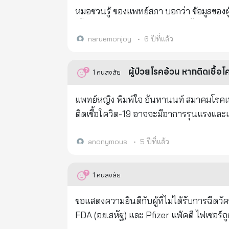
คร
หมอชวนรู้ ของแพทย์สภา บอกว่า ข้อมูลของผู้เ
เชื้อไม่ทัน และเป็นผู้ที่มีโรคปอดเรื้อรังอย
การหายใจล้มเหลวเฉียบพลัน ส่วนผู้ที่มีปอดแข
naruemonjoy
•
6 ปีที่แล้ว
ต้านทานของผู้ป่วยเกิดมามากพอ จนต่อสู้ทำลา
กว่าจึงป่วยและฟื้นตัวได้ทันจากภูมิต้านท
ผู้ป่วยโรคอ้วน หากติดเชื้
1
คนสงสัย
แพทย์หญิง พิมพ์ใจ อันทานนท์ สมาคมโรคเบาห
ติดเชื้อโควิด-19 อาจจะมีอาการรุนแรงและเสี
anonymous
•
5 ปีที่แล้ว
1
คนสงสัย
ขอแสดงความยินดีกับผู้ที่ไม่ได้รับการฉีดว
FDA (อย.สหัฐ) และ Pfizer แพ้คดี ไฟเซอร์ถูกบังคับให้เปิดเผยข้อมูลเกี่ยวกับผลข้างเคียงของวัคซีนให้เปิดเอกสารผลข้าง