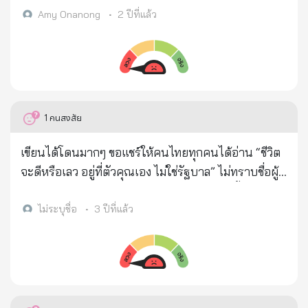
และจำหน่ายเครื่องสำอางโดยไม่ได้รับอนุญาต ที่เกิด
เป็นกลิ่นที่ไม่พึงประสงค์ ผลิตภัณฑ์นี้จะช่วยเข้าไปยับยั้ง
Amy Onanong
•
2 ปีที่แล้ว
เหตุเป็นบ้านปูน 2 ชั้น ชั้นล่าง 1 ห้อง ชั้นบน 2 ห้อง ถูก
เหงื่อที่หลั่งจาก Eccrine sweat glands (ต่อมเหงื่อที่ทำ
แบ่งเป็นห้องกวนครีม พบสารสเตียรอยด์ ยาแก้อักเสบ
หน้าที่หลั่งเหงื่อ เพื่อระบายความร้อนออกจากร่างกาย)
ครีมเบส สีไม่ทราบชนิด หัวน้ำหอม และเครื่องกวนครีม
เมื่อระงับเหงื่อได้กลิ่นกายก็จะลดลง (ข้อมูลจากเว็บไซต์
พร้อมนำมาผสม ส่วนอีกห้องเป็นห้องสำหรับบรรจุครีม มี
https://shorturl.asia/93IHs ) มะเร็งเต้านม เป็น
กระปุกครีมจำนวนมาก มีพนักงานกำลังกวนครีม 4 คน
มะเร็งที่เกิดเนื่องจากการแบ่งตัวผิดปกติของเซลล์ท่อ
1
คนสงสัย
และเจ้าของบ้าน ทราบชื่อ น.ส.พาณี ปิตโต อายุ 52 ปี
น้ำนมหรือต่อมน้ำนมทำให้เกิดเป็นก้อนเนื้องอก โดย
เบื้องต้นเจ้าหน้าที่ตรวจยึดของกลางทั้งหมดที่เป็นครีม
หากไม่ได้รับการรักษา มะเร็งจะโตขึ้นและกระจายไปที่
เขียนได้โดนมากๆ ขอแชร์ให้คนไทยทุกคนได้อ่าน “ชีวิต
สมุนไพร และครีมบำรุงผิวหลายยี่ห้อ ที่ไม่ได้ขออนุญาต
ต่อมน้ำเหลืองบริเวณรักแร้ ก่อนที่จะกระจายไปอวัยวะ
จะดีหรือเลว อยู่ที่ตัวคุณเอง ไม่ใช่รัฐบาล” ไม่ทราบชื่อผู้
ในการผลิตจาก อย. จัดเป็นเครื่องสำอางปลอม หนึ่งใน
อื่นๆ เช่น ปอด ตับ สมอง กระดูก จนเป็นสาเหตุให้ผู้ป่วย
เขียน…แต่เขียนสะท้อนความจริงได้ดีมาก วันนี้ ผมอยาก
นั้นคือครีมตลับสีขาวฝาน้ำเงิน ที่ อย. เคยตรวจพบสาร
เสียชีวิต (ข้อมูลจากเว็บไซต์
ให้คุณเปิดใจเป็นกลาง มองโลกแห่งความเป็นจริง แล้ว
ไม่ระบุชื่อ
•
3 ปีที่แล้ว
ไฮโดรควิโนน และกรดเรทิโนอิก และสั่งห้ามขายไปแล้ว
https://www.gj.mahidol.ac.th/main/knowledge-
อ่านสิ่งที่ผมเขียน... ประชาชน เรียกร้องหา การพัฒนาที่ดี
ด้วย จากการสอบสวน น.ส.พาณี ให้การว่า เคยทำงาน
2/breast-cancer/ ) จากการสัมภาษณ์ เภสัชกร ณภัทร
เศรษฐกิจที่ดี ชีวิตที่ดี สวัสดิการที่ดี สิ่งแวดล้อมที่ดี ขอให้
เป็นเซลล์ขายเครื่องสำอาง เห็นว่าครีมลักษณะดังกล่าว
นวลสกุลกฤป เภสัชกรปฏิบัติการประจำร้านขายยา
ทุกคนรวยขึ้น มีความสุขมากขึ้น มีคนจนหมดไป แต่ตัว
ขายดีติดตลาด จึงออกมาผสมครีมขายเอง และเช่าบ้าน
เภสัชกรอิ่ม ได้ให้ข้อมูลว่า “การใช้ผลิตภัณฑ์ระงับกลิ่น
เองกลับทำตัวตรงข้าม คือ ไม่ได้ทำอะไรให้ดีขึ้น อยากให้
หลังดังกล่าว เพื่อใช้สำหรับกวนครีมเองมานาน 4 ปีแล้ว
กายใต้วงแขนเป็นประจำ อาจเสี่ยงที่จะได้รับสารที่มีชื่อ
ประเทศพัฒนา แต่ไม่เคยพัฒนาคุณภาพตัวเอง นายก