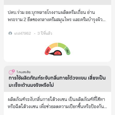
ปคบ.ร่วม อย.บุกทลายโรงงานผลิตครีมเถื่อน ย่าน
พระราม 2 ยึดของกลางครีมสมุนไพร และครีมบำรุงผิว
กวนเองหลายยี่ห้อ พบผสมสารอันตราย ทำมา 4 ปี ส่ง
ขายให้กับยี่ปั๊ว เน้นพื้นที่ต่างจังหวัดทั่วประเทศ บุกทลาย
std47982
•
3 ปีที่แล้ว
เครื่องสำอางเถื่อน ผงะครีมปลอม กวนเอง ส่งขายต่าง
จังหวัด นาน 4 ปี เมื่อวันที่ 8 กรกฎาคม 2564
พล.ต.ต.ณัฐศักดิ์ เชาวนาศัย ผบก.ปคบ. พ.ต.อ.สำเริง อำ
พรรทอง พ.ต.อ.ศารุติ แขวงโสภา พ.ต.อ.ศรีศักดิ์ คัมภีร
ญาณ พ.ต.อ.ชนันนัทธ์ สารถวัลย์แพศย์ รอง ผบก.ปคบ.
1
คนสงสัย
พ.ต.อ.เนติ วงษ์กุหลาบ ผกก.4 บก.ปคบ. พร้อม
การใช้ผลิตภัณฑ์ระงับกลิ่นกายใต้วงแขน เสี่ยงเป็น
นพ.ไพศาล ดั่นคุ้ม เลขาธิการคณะกรรมการอาหารและ
มะเร็งเต้านมจริงหรือไม่
ยา ภญ.สุภัทรา บุญเสริม รองเลขาธิการคณะกรรมการ
อาหารและยา นำหมายค้นเข้าค้นบ้านเลขที่ 2708
ผลิตภัณฑ์ระงับกลิ่นกายใต้วงแขน เป็นผลิตภัณฑ์ที่ใช้ทา
พระราม 2 ซอย 47 แขวงท่าข้าม เขตบางขุนเทียน
หรือฉีดใต้วงแขน เพื่อช่วยลดความเปียกชื้นหรือป้องกัน
กรุงเทพฯ หลังรับแจ้งว่าเป็นแหล่งผลิตเครื่องสำอางเถื่อน
กลิ่นตัวที่เกิดจากการทำงานของต่อมเหงื่อใต้วงแขน ซึ่ง