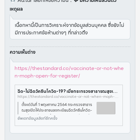
Ad.tar
เลือกให้ข้อความนี้
：
💬 มีความเห็นส่วนตัว
เหตุผล
เนื้อกหานี้เป็นการวิเคราะห์จากข้อมูลส่วนบุคคล ซึ่งยังไม่
มีการประกาศข้อห้ามต่างๆ ที่กล่าวถึง
ความเห็นต่าง
https://thestandard.co/vaccinate-or-not-whe
n-moph-open-for-register/
ฉีด-ไม่ฉีดวัคซีนโควิด-19? เมื่อกระทรวงสาธารณสุขเปิดให้ลงทะเบียนฉีดวัคซีน – THE STANDARD
https://thestandard.co/vaccinate-or-not-when-moph-open-for-register/
ตั้งแต่วันที่ 1 พฤษภาคม 2564 กระทรวงสาธาร
ณสุขเปิดให้ประชาชนลงทะเบียนฉีดวัคซีนโควิด-
19 ผ่าน 3 ช่องทางคือ LINE OA / แอปพลิเคชัน
อัพเดทข้อมูลลิงก์อีกครั้ง
‘หมอพร้อม’ โรงพยาบาลใกล้บ้านที่มีประวัติการรั
กษา อาสาสมัครสาธารณสุขประ