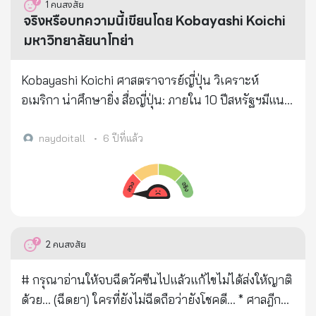
1
คนสงสัย
โดยซื้อครีมเบส มาผสมกับสี และหัวน้ำหอม เพื่อแต่งกลิ่น
ว่า อลูมิเนียมคลอไฮเดรต ซึ่งมีการศึกษาที่ระบุว่าสาร
คนไหน ก็แก้ปัญหาไม่ได้ ถ้าคนในประเทศยังขี้เกียจ ขาด
จริงหรือบทความนี้เขียนโดย Kobayashi Koichi
สี และผสมสารอันตราย เช่น สารปรอท หรือไฮโดรควิ
ชนิดนี้สามารถเปลี่ยนเป็น เอสโตรเจน คือฮอร์โมนเพศ
จิตสำนึก ขาดคุณธรรม ขาดสติ ไร้ปัญญา ไร้การศึกษา
มหาวิทยาลัยนาโกย่า
โนน กรดวิตามินเอเข้าไป แต่ช่วงหลังสาร 2 ตัวนี้หายาก
หญิง ซึ่งอาจจะมีความสัมพันธ์กับมะเร็งเต้านมได้ แต่สาร
หรือมีการศึกษาสูง แต่จิตสำนึกต่ำ คุณธรรมต่ำ คิดแต่
จึงปรับสูตรไปใส่สารสเตียรอยด์ ก่อนจะนำไปติดฉลาก
นี้มีการใช้กันมาอย่างยาวนานในทางการแพทย์ จุด
จะด่าว่า โทษแต่คนอื่น ไม่เคยโทษตัวเอง หรือนอนรอ
Kobayashi Koichi ศาสตราจารย์ญี่ปุ่น วิเคราะห์
ยี่ห้อหรือสวมยี่ห้อที่เคยโด่งดังในตลาด ส่งขายให้กับยี่ปั๊ว
ประสงค์หลักที่ใช้คือเพื่อทำให้ต่อมเหงื่อมีขนาดเล็กลง จะ
แต่ความหวัง ลมๆแล้งๆ หวังคนอื่นมาช่วย แต่ไม่เคยช่วย
อเมริกา น่าศึกษายิ่ง สื่อญี่ปุ่น: ภายใน 10 ปีสหรัฐฯมีแนว
4 เจ้า โดยเน้นขายในพื้นที่ต่างจังหวัดทั่วประเทศ เบื้อง
ช่วยลดปริมาณเหงื่อ ช่วยลดการอับชื้น และลดโอกาสเกิด
ตัวเองอย่างจริงจัง ประเทศนี้ มีปัญหามาตั้งแต่ รากเหง้า
โน้มที่จะล่มสลาย เหมือนอดีตสหภาพโซเวียต! วารสาร
ต้นแจ้งข้อหา ผลิตเครื่องสำอางที่สงสัยว่ามีวัตถุที่ห้ามใช้
กลิ่นกายได้ ซึ่งสารชนิดนี้เมื่อโดนกับเหงื่อจะกลายเป็น
ของประเทศ เป็นศูนย์รวม ของคนจำ นวนไม่น้อย ที่จอม
วิชาการชื่อ "Izu View the World" ตีพิมพ์บทความของ
naydoitall
•
6 ปีที่แล้ว
เป็นส่วนผสม ผลิตเครื่องสำอางไม่จดแจ้ง ผลิตเครื่อง
ของแข็ง และมีโอกาสน้อยมากที่ร่างกายจะดูดซึมเข้าไป
'ขี้เกียจ' 'มักง่าย' และ 'รอคอยความหวัง' เห็นแก่ตัว เก่ง
Kobayashi Koichi ศาสตราจารย์ด้านการเมืองระหว่าง
สำอางที่ใช้ฉลากไม่ถูกต้อง และจะขยายผลตรวจสอบเส้น
ในปัจจุบันยังไม่มีรายงานที่ชัดเจนว่าสารตัวนี้มีความสัม
แต่พูดเก่งแต่โพสต์ พอลงมือทำจริงๆ ก็ทำไม่ได้ อย่างที่
ประเทศ แห่งมหาวิทยาลัยนาโกย่า บทความนี้เชื่อว่า
ทางการเงิน จับกุมยี่ปั๊ว ซาปั๊ว ที่รับครีมเหล่านี้ไปขายต่อ
พันธุ์กับมะเร็งเต้านมอย่างไร ดังนั้นจึงสามารถใช้
คุยโม้โอ้อวด จริงไหม? ต่อให้นายกรัฐมนตรี เก่งกาจแค่
ภายใน 10 ปีข้างหน้าสหรัฐฯมีแนวโน้ม ที่จะแตกแยกและ
ด้วย ด้าน ภญ.สุภัทรา บุญเสริม รองเลขาธิการ อย. กล่าว
ผลิตภัณฑ์ระงับกลิ่นกายใต้วงแขนได้ตามปกติ แต่ควร
ไหน แก้ปัญหาชาติได้ดีเพียงไร หรือ มีทีมงานไม่โกงกิน
ล่มสลายอย่างกะทันหัน! เมื่อบทความนี้เผยแพร่ออกไป ก็
ว่า ครีมของกลางที่พบนี้ ล้วนแล้วแต่มีลักษณะที่เข้าข่าย มี
เลือกแบรนด์ผลิตภัณฑ์ระงับกลิ่นกายใต้วงแขนที่เป็นที่
แต่บางที ปัญหามาจากรากเหง้าของประเทศ ที่จริงๆแล้ว
ทำให้เกิดความฮือฮาไปทั่วโลกทันที บทความที่ลงหัวข้อนี้
2
คนสงสัย
ส่วนผสมของสารสเตียรอยด์ ปรอท สารไฮโดรควิโนน
นิยมในตลาดและมีความน่าเชื่อถือ” ทั้งนี้ เภสัชกร ณภัทร
แก้เท่าไหร่ ก็ไม่สำเร็จหรอก เพราะอาจจะต้องแก้ที่
"A Split United States and the Split of the United
กรดเรติโนอิก ที่ อย. สั่งห้ามใช้ และแจ้งเตือนประชาชน
นวลสกุลกฤป ได้ให้ข้อมูลเกี่ยวกับการเกิดมะเร็งเต้านมอีก
"คนในชาติก่อน" “จิตสำนึกที่ดี นั้น มีกันบ้างมั้ย” - ด้าน
States" เชื่อว่ามีความขัดแย้งสามอย่าง ในสหรัฐอเมริกา
#​ กรุณาอ่านให้จบฉีดวัคซีน​ไปแล้วแก้ไขไม่ได้ส่งให้ญาติ
หลายครั้ง เคยจับมาแล้วเมื่อปี 52 และประกาศห้ามใช้
ด้วยว่า “สิ่งที่สัมพันธ์กับมะเร็งเต้านม สาเหตุหลักเกิดจาก
สถาบันครอบครัว เพราะความเคยชินของคนไทย ปลูกฝัง
ที่ไม่มีทางเอาชนะได้ และข้ามผ่านไม่ได้ โดยฝังรากลึก
ด้วย... (ฉีดยา) ใครที่ยังไม่ฉีดถือว่ายังโชคดี... * ศาลฎีกา
เพราะมีสารอันตรายต่อร่างกาย แม้จะเห็นผลเร็ว แต่เมื่อ
คุณพ่อ คุณแม่ หรือคนในครอบครัวเป็นมะเร็งเต้านม ซึ่ง
สั่งสอน ความมักง่าย ขาดความรับผิดชอบต่อสังคม เลี้ยง