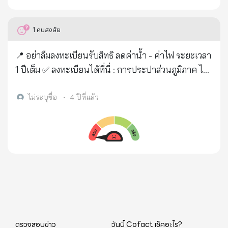
นี้ “เวลา 22.30 น. ฉันกำลังนั่งเล่นอย่างสบายใจกับแมว
คู่ใจ พร้อมกับอ่านหนังสือเพลินๆพร้อมกับขำๆกับเนื้อหา
1
คนสงสัย
ในหนังสือ จู่ๆฉันก็รู้สึกจุกเสียดแน่นท้อง(อาการคล้ายมี
ก้อนอาหารขนาดใหญ่ไปกระจุกตัวขวางหลอดอาหาร
📍 อย่าลืมลงทะเบียนรับสิทธิ ลดค่าน้ำ - ค่าไฟ ระยะเวลา
อยู่)ทั้งๆที่ฉันไม่ได้ทานอะไรเลยตั้งแต่ 17.00 น. สักพัก
1 ปีเต็ม ✅ ลงทะเบียนได้ที่นี่ : การประปาส่วนภูมิภาค ไป
อาการค่อยเบาลงก็มีอาการใหม่เหมือนสันหลังและ
ที่เว็บไซต์ https://payment.pwa.co.th/welfare-
กระดูกหน้าอกถูกบิดเป็นเกลียวจากล่างขึ้นบนจนขึ้นไป
register/ การประปานครหลวง ไปที่เว็บไซต์
ไม่ระบุชื่อ
•
4 ปีที่แล้ว
ถึงคอหอย กรามและขากรรไกร ตอนนี้ฉันไม่รู้สึกแค่เอ๊ะ
https://eservicesapp.mwa.co.th/welfareregist
อีกแล้ว รู้แน่แล้วว่าเพราะเคยอ่านมาว่าอาการปวดเกร็ง
การไฟฟ้าส่วนภูมิภาค ไปที่เว็บไซต์
บริเวณขากรรไกรเป็นสัญญาณบอกเหตุหัวใจขาดเลือด
https://eservice.pea.co.th/WelfareRegister/ การ
ฉันภาวนาในใจนึกถึงพระเจ้า”โปรดช่วยลูกด้วยลูกกำลัง
ไฟฟ้านครหลวง ไปที่เว็บไซต์ 📌อีกหนึ่งสวัสดิการแห่งรัฐ
หัวใจวาย” ฉันโยนแมวออกไปจากตักย่ำเท้าลงกับพื้น
ที่ห้ามพลาด พ่อแม่รับเงินอุดหนุน600 +สงเคราะห์บุตร
เพื่อจะเดินไปโทรศัพธ์แต่แล้วฉันก็ล้มลงกองกับพื้น ฉันใช้
800 ลงทะเบียน >
ความพยายามยึดเก้าอี้เพื่อพยุงตัวขึ้นไปโทรศัพธ์เรียกรถ
https://www.facebook.com/100969538969772/
พยาบาลฉุกเฉิน ค่อยๆเล่าอาการว่าฉันสงสัยว่าหัวใจวาย
posts/175801148153277/ หมดเขต กันยายน65
ตรวจสอบข่าว
วันนี้ Cofact เช็คอะไร?
เพราะมีแรงกดบริเวณหน้าอกและแผ่ขยายไปบริเวณขา
"1ครอบครัว/1บัตรสวัสดิการ อย่าลืม 📍‼️ กดติดตามเพื่อ