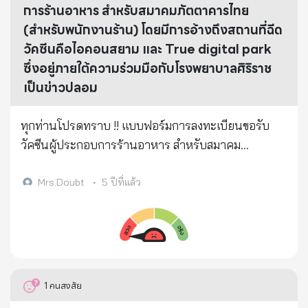
การร้านอาหาร สำหรับสมาคมภัตตาคารไทย
(สำหรับพนักงานร้าน) โดยมีการอ้างถึงสถานที่ฉีด
วัคซีนคือไอคอนสยาม และ True digital park
ซึ่งอยู่ภายใต้ความร่วมมือกับโรงพยาบาลศิริราช
เป็นข่าวปลอม
ทุกท่านโปรดทราบ !! แบบฟอร์มการลงทะเบียนขอรับ
วัคซีนผู้ประกอบการร้านอาหาร สำหรับสมาคม
ภัตตาคารไทย (สำหรับพนักงานร้าน) โดยมีการอ้างถึง
สถานที่ฉีดวัคซีนคือไอคอนสยาม และ True digital park
Mrs.Doubt
•
5 ปีที่แล้ว
ซึ่งอยู่ภายใต้ความร่วมมือกับโรงพยาบาลศิริราช เป็นข่าว
ปลอมล . อย่าเชื่อ อย่าแชร์ อย่าเข้าไปกรอกข้อมูล อาจถูก
ขโมยข้อมูลส่วนตัวได้ . ทั้งนี้ การลงทะเบียนจะต้องลง
ทะเบียนผ่านระบบ “หมอพร้อม” โดยขอให้ติดตาม
ประกาศวัน เวลา และวิธีการลงทะเบียน จากทาง
1
คนสงสัย
กรุงเทพมหานคร ได้ในเร็วๆ นี้ ซึ่งทางโรงพยาบาลศิริราช