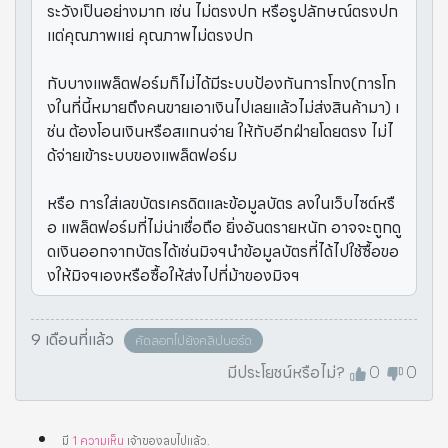
ระวังเป็นอย่างมาก เช่น ไม่ตรงปก หรือรูปลักษณ์ตรงปก
แต่คุณภาพแย่ คุณภาพไม่ตรงปก
กับบางแพล็ตฟอร์มก็ไม่ได้มีระบบป้องกันการโกง(การโก
งในที่นี้หมายถึงคนขายเอาเงินไปเลยแล้วไม่ส่งสินค้ามา) เ
ช่น ต้องโอนเงินหรือสแกนจ่าย ให้กับอีกฝ่ายโดยตรง ไม่ไ
ด้จ่ายเข้าระบบของแพล็ตฟอร์ม
หรือ การใส่เลขบัตรเครดิตและข้อมูลบัตร ลงในเว็บไซต์หรื
อ แพล็ตฟอร์มที่ไม่น่าเชื่อถือ ยิ่งอันตรายหนัก อาจจะถูกดู
ดเงินออกจากบัตรได้เช่นมิจฯนำข้อมูลบัตรที่ได้ไปใช้ซื้อขอ
งให้มิจฯเองหรือซื้อให้ส่งไปที่ม้าของมิจฯ
9 เดือนที่แล้ว
คัดลอกไปยังคลิปบอร์ด
มีประโยชน์หรือไม่?
0
0
มี
1
ความเห็น
เจ้าของลบไปแล้ว
.