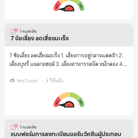
9966603741209 มหาวิทยาลัยมหาจุฬาลงกรณราช
รับสมัคร และจะพิจารณาตามขั้นตอนของมูลนิธิฯ ทั้งนี้
วิทยาลัย วิทยาเขตนครราชสีมา
ผลการพิจารณาถือเป็นที่สิ้นสุด สำหรับนักเรียน นิสิต
https://www.facebook.com/Chutiponwongamonw
นักศึกษาที่มีความประสงค์รับทุนการศึกษา ให้ดำเนิน
it2526/posts/787899642099415 โรงเรียนมัธยม
1
คนสงสัย
การกรอกข้อมูลได้ที่
วัดด่านสำโรง
7 ข้อเลี่ยง ลดเสี่ยงมะเร็ง
https://forms.gle/jweb5cYzkjrZXYhY7 พร้อมแนบ
https://www.facebook.com/permalink.php?
ไฟล์เอกสารตามที่กำหนด หมายเหตุ ๑. ผู้ที่ได้รับทุนตาม
story_fbid=812539539693825&id=18799405214
7 ข้อเลี่ยง ลดเสี่ยงมะเร็ง 1. เลี่ยงการอยู่กลางแดดจ้า 2.
บัญชีท้ายประกาศนี้ ซึ่งได้รับทุนการศึกษาในปี ๒๕๖๔
8380&__cft__[0]=AZUvxR7vrvDzlmHENtB7gdy5
เลี่ยงบุหรี่ แอลกอฮอล์ 3. เลี่ยงอาหารรสจัด หมักดอง 4.
แล้ว จะได้รับทุนต่อเนื่องไปอีก ๔ ปี ๒. ผู้ที่ได้รับทุนต่อ
4pHtZSClbKSe-luIED-
เลี่ยงการอยู่ในบริเวณที่มีมลพิษ ฝุ่น ควัน 5. เลี่ยงอาหาร
เนื่อง ๕ ปี จะต้องส่งเอกสารไปยังมูลนิธิฯ ทุกปี เพื่อส่งหลัก
c6Llc2S4FfwtYPDfYNGc6RZYzvol_Aypa2u1RcEK
สดหรืออาหารแปรรูปที่ใส่ดินประสิวหรือสารกันเสีย 6.
Mrs.Doubt
•
4 ปีที่แล้ว
ฐานการศึกษาให้เป็นปัจจุบัน กรอกข้อมูลรับทุนที่
2tUDeo2ah29iUxbp0ZGoh26LNEMHL2s5x7U1JT
เลี่ยงอาหารสุก ๆ ดิบ ๆ 7. เลี่ยงอาหารประเภทเนื้อสัตว์
https://www.facebook.com/135197050358369/p
NZzck57BwzSXBIfI8x_gATK-
ปิ้ง ย่าง ทอดไหม้ กรมอนามัย ส่งเสริมให้คนไทยสุขภาพดี
osts/1017057262172339/
RNw0w3N&__tn__=%2CO%2CP-R
https://www.facebook.com/anamaidoh
1
คนสงสัย
แบบฟอร์มการลงทะเบียนขอรับวัคซีนผู้ประกอบ