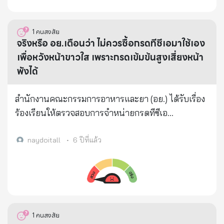
นักศึกษาที่เป็นบุตรของผู้เสียชีวิตจากโรคติดเชื้อไวรัส
‘โควิด-๑๙’ โดยไม่จำกัดจำนวนทุน และไม่จำกัดระดับ
1
คนสงสัย
ชั้นการศึกษา เนื่องด้วยมูลนิธิสมเด็จพระญาณสังวร
จริงหรือ อย.เตือนว่า ไม่ควรซื้อกรดทีซีเอมาใช้เอง
สมเด็จพระสังฆราช วัดบวรนิเวศวิหาร ในพระบรม
เพื่อหวังหน้าขาวใส เพราะกรดเข้มข้นสูงเสี่ยงหน้า
ราชูปถัมภ์ มีความประสงค์สนับสนุนทุนการศึกษา เพื่อ
พังได้
ช่วยเหลือนักเรียน นิสิต นักศึกษา ผู้เป็นบุตรของผู้เสีย
ชีวิตจากโรค “โควิด-๑๙” และได้รับผลกระทบจาก
สำนักงานคณะกรรมการอาหารและยา (อย.) ได้รับเรื่อง
สถานการณ์การแพร่ระบาดของโรคติดเชื้อไวรัส “โค
ร้องเรียนให้ตรวจสอบการจำหน่ายกรดทีซีเอ
วิด-๑๙” โดยไม่มีเงื่อนไขที่ต้องใช้คืนแต่อย่างใด เพียงมุ่ง
(Trichloroacetic Acid : TCA) ทางสื่อเฟซบุ๊กชื่อ Ac-
หวังให้ทุนนี้เป็นส่วนหนึ่งของการส่งเสริมให้กำลังใจ และ
beauty และเว็บไซต์
naydoitall
•
6 ปีที่แล้ว
สนับสนุนสร้างคนดี คนเก่ง มีคุณธรรมในสังคม ทั้งนี้ เพื่อ
https://www.facebook.com/Acbeauty/ จากการ
ให้การจัดสรรทุนการศึกษา เป็นไปด้วยความเรียบร้อย
ตรวจสอบพบภาพผลิตภัณฑ์ยากรดทีซีเอที่ไม่ได้ขึ้น
ทั่วถึง จึงกำหนดรายละเอียด วัตถุประสงค์ คุณสมบัติ
ทะเบียนกับ อย. และข้อความโฆษณาขายยาแสดง
เอกสารการยื่นใบสมัคร และเกณฑ์การคัดเลือก ดังต่อไป
สรรพคุณโดยไม่ได้รับอนุญาต เช่น ลอกฝ้า กระ จุดด่าง
นี้ วัตถุประสงค์ ๑. เพื่อบำเพ็ญกุศลเนื่องในอายุวัฒน
ดำ แต้มไฝ หลุมสิว เป็นต้น กระกวนใจ จึงขอเตือนไปยัง
1
คนสงสัย
มงคลครบ ๘๕ ปี เจ้าประคุณสมเด็จพระวันรัต ประธาน