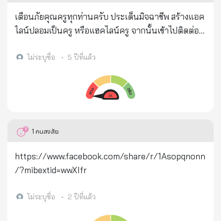
วัยรุ่นที่รักความงามต้องการมีผิวขาวใสเรียบเนียน อย่า
กรรมการมูลนิธิสมเด็จพระญาณสังวร สมเด็จพระ
หลงเชื่อซื้อผลิตภัณฑ์ดังกล่าวมาใช้โดยเด็ดขาด เพราะ
เตือนภัยคุณครูทุกท่านครับ ประเด็นมิจฉาชีพ สร้างแอค
สังฆราช วัดบวรนิเวศวิหาร ในพระบรมราชูปถัมภ์ ๑๗
กรดทีซีเอเป็นยาที่ใช้ในการรักษาผู้ป่วยโรคผิวหนัง และ
ไลน์ปลอมเป็นครู หรือแฮคไลน์ครู จากนั้นเข้าไปติดต่อ
กันยายน ๒๕๖๔ ๒. เพื่อบรรเทาความเดือดร้อนของผู้ได้
ต้องใช้ภายใต้การดูแลของแพทย์ผู้เชี่ยวชาญเท่านั้น
คุยกับผู้ปกครอง นักเรียนของ รร นั้นๆ แล้วหลอกว่าจะ
รับผลกระทบจากสถานการณ์การแพร่ระบาดของโรคติด
ทำประกันโควิดให้ ให้โอนเงินมาคนละห้าร้อย ตอนนี้ขั้น
ไม่ระบุชื่อ
•
5 ปีที่แล้ว
เชื้อไวรัส “โควิด-๑๙” คุณสมบัติของผู้สมัคร ๑. เป็นผู้มี
ต่ำ พบโรงเรียนที่ตกเป็นเหยื่อแล้ว ห้าโรงเรียน ไม่รู้
สัญชาติไทย ๒. เป็นบุตรของผู้เสียชีวิตจากโรค “โค
นักเรียนตกเป็นเหยื่อไปกี่คน คนก่อเหตุน่าจะคน
วิด-๑๙” ๓. กำลังศึกษาอยู่ เอกสารการยื่นใบสมัคร ๑.
เดียวกัน เพราะให้โอนเข้าเลขที่บัญชีเดียวกันหมด สถาน
สำเนามรณะบัตรของบิดาหรือมารดาที่ระบุว่าเสียชีวิต
ที่เกิดเหตุ รร ราชวินิต นนทบุรี
จากโรค “โควิด-๑๙” ๒. สำเนาบัตรประจำตัวหรือ
https://www.facebook.com/permalink.php?
1
คนสงสัย
หนังสือรับรองสถานภาพ นักเรียน นิสิต นักศึกษา ๓.
story_fbid=1952677908215653&id=13776711304
สำเนาระเบียนแจ้งผลการศึกษาในภาคเรียนที่ผ่านมา
0084 วิทยาลัยมหาสารคาม
https://www.facebook.com/share/r/1Asopqnonn
โดยมีอาจารย์ที่ปรึกษาลงนามรับรอง ๔. สำเนาทะเบียน
https://www.facebook.com/poope.urarat/posts/
/?mibextid=wwXIfr
บ้านทั้งของผู้รับทุนและผู้เสียชีวิต ๕. สำเนาหน้าสมุด
2843505542530446 วิทยาลัยอาชีพวศึกษา
บัญชีเงินฝากธนาคาร ที่เป็นชื่อของนักเรียน นิสิต
อุบลราชธานี
ไม่ระบุชื่อ
•
2 ปีที่แล้ว
นักศึกษา เกณฑ์การคัดเลือก มูลนิธิฯ จะคัดเลือกจาก
https://www.facebook.com/spymom/posts/542
ข้อมูลตามเอกสารการสมัครที่ครบถ้วน ผ่านช่องทางการ