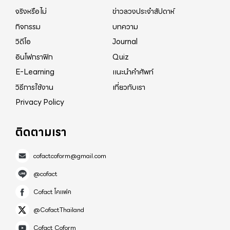
จริงหรือไม่
ข่าวลวงประจำสัปดาห์
กรรไกร และกราม เจ้าหน้าที่ปลายสายบอกฉันให้ค่อย
ไม่ให้พลาดข่าว สวัสดิการดีๆจากรัฐ ค่าไฟ > ลงทะเบียน
พยุงตัวเองไปที่หน้าประตู ปลดกลอนประตูแล้วนอนราบ
กิจกรรม
บทความ
ได้ที่เว็บการไฟฟ้า โดยกรอกเลขมิเตอร์ และบัญชีแสดง
แถวๆใกล้ประตู ฉันทำตามคำแนะนำแล้วก็หมดสติไป
วิดีโอ
Journal
เลขสัญญา (ดูได้จากใบเสร็จบิลค่าไฟ) ค่าน้ำ > ลง
รู้สึกตัวตื่นขึ้นมาอีกทีก็เห็นหมอพาฉันออกมาจากเปล
ทะเบียนได้ที่เว็บการประปา ใช้เลขที่ระบุในใบแจ้งค่าน้ำ
อินโฟกราฟิก
Quiz
พยาบาล หมอถามฉันว่า”ทานยาอะไรมาไหม?” ฉันไม่มี
ประปา #สวัสดิการแห่งรัฐ
E-Learning
แนะนำคำศัพท์
แรงตอบคำถาม ไม่มีกระทั่งสัมปชัญญะที่จะทบทวนหา
วิธีการใช้งาน
เกี่ยวกับเรา
คำตอบ และม่อยหลับไป ตื่นขึ้นมาอีกครั้งก็พบว่าหมอโรค
Privacy Policy
หัวใจและทีมได้ขยายหลอดเลือดหัวใจด้านขวาด้วย
บอลลูน(บางคนเรียกว่าStent)ผ่านทางเส้นเลือดแดงที่
ติดตามเรา
แขนเสร็จแล้ว ฉันลองลำดับเหตูการณ์ดูแล้ว พบว่า กว่าที่
ฉันจะสามารถโทรศัพธ์ตามรถพยาบาลได้ไม่น่าจะต่ำ
cofactcoform@gmail.com
กว่า20-30นาที นับว่ายังเป็นโชคดีของฉันที่บ้านฉันอยู่
@cofact
ไม่ไกลจากโรงพยาบาลมากนัก จากเหตุการณ์นี้ฉันจึง
Cofact โคแฟค
อยากแชร์กับทุกท่านถึงนาทีวิกฤติว่าควารทำอย่างไร จึง
@CofactThailand
จะปลอดภัย 1. จำเอาไว้ว่าอาการหัวใจวายของผู้หญิงนั้น
แตกต่างไปจากอาการที่เกิดขึ้นกับผู้ชาย อย่ารอจน
Cofact Coform