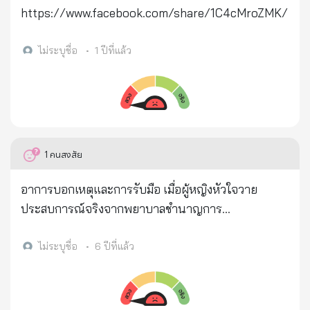
จะนำมารายงานให้ทราบเป็นระยะๆ . #Covid19
https://www.facebook.com/share/1C4cMroZMK/
#วัคซีนโควิด19 #วัคซีน #ศิริราช #siriraj
https://www.facebook.com/235091575521/post
ไม่ระบุชื่อ
•
1 ปีที่แล้ว
s/10159462851405522/?d=n
1
คนสงสัย
อาการบอกเหตุและการรับมือ เมื่อผู้หญิงหัวใจวาย
ประสบการณ์จริงจากพยาบาลชำนาญการ
========================== พวกเราคงเคยดูหนัง
และมีบทของคนหัวใจวายในบางฉากที่ดาราผู้ชายเอามือ
ไม่ระบุชื่อ
•
6 ปีที่แล้ว
กุมหน้าอก ปวดจนมีอาการหน้าบูดเบี้ยว เหงื่อออกแล้วก็
ล้มลงกองบนพื้น (สูตรนี้ตลอด ) ดิฉันจะบอกว่าอาการ
หัวใจวายในผู้หญิงนั้นแตกต่างออกไปดังเรื่องจริงต่อไป