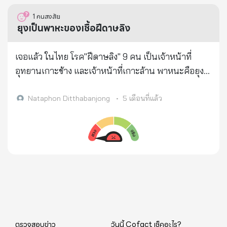
ความร่วมมือหลีกเลี่ยงการไปท่องเที่ยว 6 ประเทศ เป็น
1
คนสงสัย
เวลา 3 เดือน ดังนี้ จีน ฮ่องกง ไต้หวัน ญี่ปุ่น เกาหลี และ
ยุงเป็นพาหะของเชื้อฝีดาษลิง
สิงคโปร์ ● และ จังหวัดเฝ้าระวัง เวลาเดินทาง 8 จังหวัด
คือ ▪︎กทม. ▪︎สมุทรปราการ ▪︎ชลบุรี ▪︎เชียงใหม่ ▪︎เชียงราย
เจอแล้ว ในไทย โรค"ฝีดาษลิง" 9 คน เป็นเจ้าหน้าที่
▪︎ประจวบคีรีขันธ์ ▪︎กระบี่ ▪︎และ ภูเก็ต ● ขอให้ผู้ปกครอง
อุทยานเกาะช้าง และเจ้าหน้าที่เกาะล้าน พาหนะคือยุง
ทุกท่านใส่ใจป้องกันทั้งเด็กและผู้สูงวัยในครอบครัว
ก้นป่อง ที่ไปกัดลิง แล้ว ยุงมากัดคนบนเกาะ น่ากลัวนะ
,ขณะนี้เป็นระยะระบาดที่สูงสุด สะดวกก็ช่วยกันแชร์ครับ
จ๊ะ ข่าว 7 สี รายงาน
Nataphon Ditthabanjong
•
5 เดือนที่แล้ว
ด้วยความปรารถนาดี จาก...Cr. Dr.Amrin
ตรวจสอบข่าว
วันนี้ Cofact เช็คอะไร?