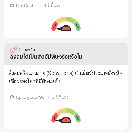
รักษาความชุ่มชื้นของเยื่อเมือกลำคอ ⊙ อย่าให้ลำคอแห้ง
Mrs.Doubt
•
4 ปีที่แล้ว
ดังนั้นห้ามทนกระหายน้ำ เพราะถ้าเยื่อเมือกลำคอแห้ง
เชื้อโรคจะเข้าสู่ร่างกายได้ ⊙ เมื่อรู้สึกกระหายน้ำก็ดื่ม ไม่
ต้องคำนึงหรือทนกระหายแม้พักนึง แต่ละครั้งให้ดื่มน้ำ
อุ่น 50-80 ซีซี. สำหรับเด็กดื่ม 30-50 ซีซี. ▪︎ ควรจะ
เตรียมน้ำไว้ใกล้มือพร้อมดื่ม ไม่จำเป็นต้องดื่มมากๆเอา
1
คนสงสัย
แค่ทำให้เยื่อเมือกลำคอไม่แห้งเป็นใช้ได้ ⊙ ละเว้นไป
ลิงลมใต้เป็นสัตว์มีพิษจริงหรือไม
สถานที่ที่มีคนหนาแน่นชั่วคราว ⊙ งดใช้บริการรถไฟฟ้า
หรือรถโดยสารมวลชน ▪︎ ถ้าจำเป็นก็ให้ใส่หน้ากาก
ลิงลมหรือนางอาย (Slow Loris) เป็นสัตว์ประเภทลิงชนิด
อนามัย ⊙ อาหารทอด รสจัด ควรงดรับประทานชั่วคราว
เดียวของโลกที่มีพิษในตัว
⊙ กินวิตามินซีให้ครบถ้วน ⊙ ศูนย์ควบคุมโรคระบาด
แจ้งถึงจุดเด่นของไข้หวัดใหญ่ดังนี้: 1 มีไข้ขึ้นอย่าง
Up.to.you5796
•
5 ปีที่แล้ว
รวดเร็วและลดยาก ไข้ลดแล้วก็ขึ้นอีก 2 หลังเป็นไข้ ก็จะ
เริ่มไอ และเป็นต่อเนื่องนาน 3 เด็กจะเป็นกันมาก 4
ผู้ใหญ่มีอาการหลอดลมรุนแรง พ่วงด้วยปวดศีรษะและ
ลำตัว 5 การระบาดรุนแรง ● กระทรวงสาธารณสุข ขอ