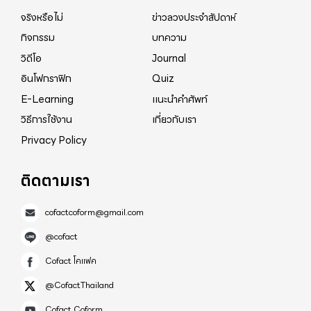
จริงหรือไม่
ข่าวลวงประจำสัปดาห์
กิจกรรม
บทความ
วิดีโอ
Journal
อินโฟกราฟิก
Quiz
E-Learning
แนะนำคำศัพท์
วิธีการใช้งาน
เกี่ยวกับเรา
Privacy Policy
ติดตามเรา
cofactcoform@gmail.com
@cofact
Cofact โคแฟค
@CofactThailand
Cofact Coform