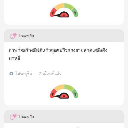
ใหญ่หลวงที่ต้องทำ...คือ... > รักษาชีวิตลูกน้อย...ให้พ้น
อันตราย... > เธอกัดฟัน...โหนกิ่งไม้ไว้.แม้จะเจ็บปวดแทบ
ขาดใจ... > มองดูเลือดที่ไหลหยดเป็นทาง ด้วยความ
ตกใจ... > พยายามรวบรวมพละกำลังที่ยังพอมี! เหลือ
1
คนสงสัย
ทั้งหมด... > ตะโกนสุดเสียง...ร้องเรียก.ฝูงลิงเข้ามาใกล้ ๆ..
> แล้วก็ฝากฝัง...ให้เลี้ยงลูกน้อยแทนเธอ > หลังจากโยน
ภาพก่อสร้างลิฟต์แก้วจุดชมวิวตรงชายหาดเคลิงคิง
ลูกให้จ่าฝูงแล้ว...มองดูลูก...ถูกพาไป จนลับสายตาแล้ว..
บาหลี
แน่ใจว่า...ลูกปลอดภัยแล้ว... > จึงหลับตา...แล้วหล่นลง
มา.....ตาย.. คุณพงษ์เทพ...ก้มมองหน้าลิง..แล้วร้องไห้... >
ไม่ระบุชื่อ
•
2 เดือนที่แล้ว
เพราะที่เบ้าตาลิง...มีหยดน้ำตาใส ๆ. กำลังไหลริน... >
คุณพงษ์เทพ..รีบเดินกลับที่พัก...เอาปืนไปเผาทิ้ง...ไม่
ยอมออกล่าสัตว์อีกเลยตลอดชีวิต.. > และภาพความรักที่
ยิ่งใหญ่..ของแม่ลิง...ที่มีต่อลูกน้อย ...... > เป็นแรงบันดาล
ใจ. ให้พงษ์เทพ...แต่งเพลงขึ้นมาเพลงหนึ่ง... > ชื่อว่า...
1
คนสงสัย
“ลิงทะโมน” > เพื่อยกย่อง...เชิดชู...คุณค่าของความรัก...ที่
แม่...มีต่อลูก พงษ์เทพต้องเผชิญชตากรรมตามสนองคือ