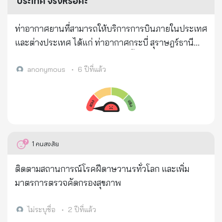
ประเทศ จริงหรือคะ
หล่นลงมา... > จะว่ายิงไม่ถูก...ก็ไม่น่าเป็นไปได้...เพราะ
คุณพงษ์เทพ...แกยิงปืนแม่น... > ระยะแค่นี้ เป้าใหญ่
ท่าอากาศยานที่สามารถให้บริการการบินภายในประเทศ
ขนาดนี้...ไม่พลาดแน่นอน... > ในขณะที่กำลังสงสัยอยู่
และต่างประเทศ ได้แก่ ท่าอากาศกระบี่ สุราษฎร์ธานี
นั้น...ลิงตัวที่ถูกยิง...ร้องโหยหวน...เสียงดังมาก..... > ฝูงลิง
และหัวหิน โดยเปิดให้อากาศยานขึ้นลงได้ตามระยะเวลา
ที่แยกย้ายกันออกหากินอยู่บริเวณใกล้ ๆ ... วิ่งแห่กันเข้า
ที่กำหนด โดยจะเปิดให้บริการ ทุกเส้นทางที่บินทั้งเส้น
anonymous
•
6 ปีที่แล้ว
มาหาลิงตัวที่ถูกยิง > แล้วร้องโหยหวน...เหมือนกันหมด...
ทางที่เปิดไปแล้วรวมถึงเส้นทางใหม่ ตั้งแต่เวลา 06.00 -
> แกตกใจ...ยืนตกตะลึง...ไม่รู้ว่าเกิดอะไรขึ้น... > สัก
20.00 น. จริงหรือคะ
ครู่...ลิงตัวที่ถูกยิง. โยนวัตถุเล็ก ๆ...สีดำ ๆ..ชิ้นหนึ่ง...ให้
กับลิงตัวที่อยู่ใกล้ที่สุด... > แล้วก็หล่นตุ๊บ...ลงมาจาก
ต้นไม้... > คุณพงษ์เทพ...รีบวิ่งไปดู...ลิงถูกยิงเข้าที่หลัง...
1
คนสงสัย
ทะลุหน้าอก...เลือดแดงฉาน..เต็มตัว... > คุณพงษ์เทพ
เห็นแล้ว...ต้องเบือนหน้าหนี... > ลิงที่ตกลงมาเป็นลิงแม่
ติดตามสถานการณ์โรคฝีดาษวานรทั่วโลก และเพิ่ม
ลูกอ่อน...ขณะที่ถูกยิง.เธอกำลังให้นม ลูก... > ลูกตัว
มาตรการตรวจคัดกรองสุขภาพ
น้อย...กำลังดูดนมอย่างมีความสุข... > ทันทีที่ถูกยิง..ถ้า
เป็นลิงตัวอื่น... จะหล่นตุ๊บ...ลงจากต้นไม้..... > แม่ลิงตัว
ไม่ระบุชื่อ
•
2 ปีที่แล้ว
นี้...ยังหล่นไม่ได้...ยังตายไม่ได้.. > เพราะเธอยังมีภารกิจ