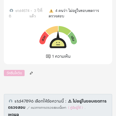
ดังกล่าวนั้น เป
std4674
•
3 ปีที่
4
คนว่า ไม่อยู่ในขอบเขตการ
8
แล้ว
ตรวจสอบ
1
ความเห็น
วัคซีนโควิด
std47896
เลือกให้ข้อความนี้
：
⚠️️ ไม่อยู่ในขอบเขตการ
ตรวจสอบ
／
แนวทางการตรวจสอบเนื้อหา
《 คู่มือผู้ใช้ 》
.
เหตุผล