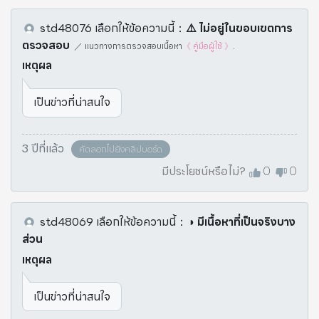
std48076
เลือกให้ข้อความนี้
：
⚠️️ ไม่อยู่ในขอบเขตการ
ตรวจสอบ
／
แนวทางการตรวจสอบเนื้อหา
《 คู่มือผู้ใช้ 》
.
เหตุผล
เป็นข่าวที่น่าสนใจ
3 ปีที่แล้ว
คัดลอกไปยังคลิปบอร์ด
มีประโยชน์หรือไม่?
0
0
std48069
เลือกให้ข้อความนี้
：
◑ มีเนื้อหาที่เป็นจริงบาง
ส่วน
เหตุผล
เป็นข่าวที่น่าสนใจ