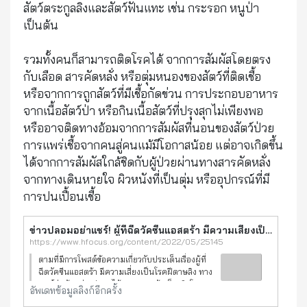
สัตว์ตระกูลลิงและสัตว์ฟันแทะ เช่น กระรอก หนูป่า
เป็นต้น
รวมทั้งคนก็สามารถติดโรคได้ จากการสัมผัสโดยตรง
กับเลือด สารคัดหลั่ง หรือตุ่มหนองของสัตว์ที่ติดเชื้อ
หรือจากการถูกสัตว์ที่มีเชื้อกัดข่วน การประกอบอาหาร
จากเนื้อสัตว์ป่า หรือกินเนื้อสัตว์ที่ปรุงสุกไม่เพียงพอ
หรืออาจติดทางอ้อมจากการสัมผัสที่นอนของสัตว์ป่วย
การแพร่เชื้อจากคนสู่คนแม้มีโอกาสน้อย แต่อาจเกิดขึ้น
ได้จากการสัมผัสใกล้ชิดกับผู้ป่วยผ่านทางสารคัดหลั่ง
จากทางเดินหายใจ ผิวหนังที่เป็นตุ่ม หรืออุปกรณ์ที่มี
การปนเปื้อนเชื้อ
ข่าวปลอมอย่าแชร์! ผู้ที่ฉีดวัคซีนแอสตร้า มีความเสี่ยงเป็นโรคฝีดาษลิง | Hfocus.org เจาะลึกระบบสุขภาพ
https://www.hfocus.org/content/2022/05/25145
ตามที่มีการโพสต์ข้อความเกี่ยวกับประเด็นเรื่องผู้ที่
ฉีดวัคซีนแอสตร้า มีความเสี่ยงเป็นโรคฝีดาษลิง ทาง
ศูนย์ต่อต้านข่าวปลอมได้ตรวจสอบข้อเท็จจริงโดย
อัพเดทข้อมูลลิงก์อีกครั้ง
กรมควบคุมโรค กระทรวงสาธารณสุข พบว่าประเด็น