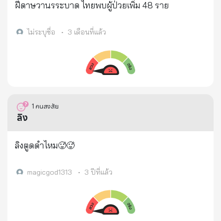
ฝีดาษวานรระบาด ไทยพบผู้ป่วยเพิ่ม 48 ราย
เป็นมะเร็งขั้นรุนแรงที่ตับ ไปผ่าตัดที่ รพ.กรุงเทพ มี
ทรัพย์สินขายเกือบหมด ตอนนี้เหลือบ้านเพียงแห่งเดียวที่
ไม่ระบุชื่อ
•
3 เดือนที่แล้ว
ปากช่องพออยู่อาศัย โรคร้ายปะทุยังไม่หายนอนรอ
วันดับก็น่าสงสาร เพื่อน ๆ วงคาราบาวก็ไปเยี่ยมพร้อม
กัน นี่คือเหตุการณ์ที่เกิดขึ้นจริงครับ
https://youtu.be/U2jGXwBDClk
1
คนสงสัย
ลิง
ลิงตูดดำไหม🥵🥵
magicgod1313
•
3 ปีที่แล้ว