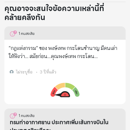
คุณอาจจะสนใจข้อความเหล่านี้ที่
คล้ายคลึงกัน
1
คนสงสัย
“กฎแห่งกรรม” ของ พงษ์เทพ กระโดนชำนาญ มีคนเล่า
ให้ฟังว่า... สมัยก่อน...คุณพงษ์เทพ กระโดน
ชำนาญ...ศิลปินเพลงเพื่อชีวิต.. > แกอยู่ในป่า...กับเพื่อน
๕ ~ ๖ คน...ทุกวันก็จะเปลี่ยนเวรกัน...ล่าสัตว์ป่า...มาทำ
ไม่ระบุชื่อ
•
3 ปีที่แล้ว
อาหาร > วันหนึ่ง...เป็นเวรของคุณพงษ์เทพ คว้าปืน
ยาว...สะพายบ่า.เดินเข้าป่าไป... > อาหารโปรดของคุณ
พงษ์เทพ.....คือแกงเนื้อลิง... > พอเดิน เข้าป่าไปได้สักพัก.
เห็นลิงตัวหนึ่ง...นั่งอยู่บนต้นไม้...หันหลังให้.. > แกก็รีบ
ยกปืนประทับบ่า...ยิงเปรี้ยง...ไปที่ตัวลิง.. > เหตุการณ์
1
คนสงสัย
แปลกประหลาดได้เกิดขึ้น... > ปกติ...ลิงพอถูกยิง..จะหล่น
กรมท่าอากาศยาน ประกาศเพิ่มเส้นทางบินใน
ตุ๊บ...จาก ต้นไม้ทันที... แต่ลิงตัวนี้...นั่งจับกิ่งไม้เฉย...ไม่