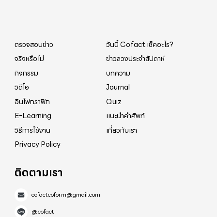
www.ขับขี่ปลอดภัย.com รวมทั้งมีสื่อการเรียนรู้ด้านการ
ขับรถในด้านต่าง ๆ เพื่อเป็นแหล่งข้อมูลที่ถูกต้องในการ
ให้ความรู้ประชาชนเรื่องกฎระเบียบที่เกี่ยวข้อง มีวินัยใน
ตรวจสอบข่าว
วันนี้ Cofact เช็คอะไร?
การขับขี่ และส่งเสริมให้เกิดการใช้รถใช้ถนนที่ปลอดภัย
จริงหรือไม่
ข่าวลวงประจำสัปดาห์
กิจกรรม
บทความ
วิดีโอ
Journal
อินโฟกราฟิก
Quiz
E-Learning
แนะนำคำศัพท์
วิธีการใช้งาน
เกี่ยวกับเรา
Privacy Policy
ติดตามเรา
cofactcoform@gmail.com
@cofact