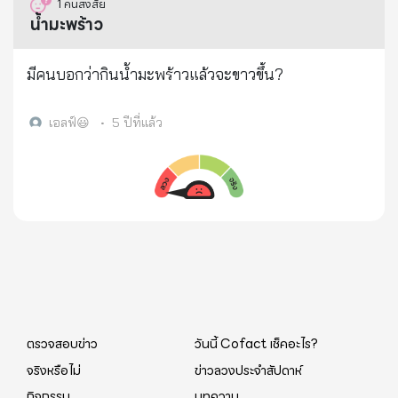
เป็นวิทยาทาน
1
คนสงสัย
ปรุงสุก สดใหม่ สะอาด ถูกสุขอนามัย และไม่ควรรับ
ฆ่าเชื้อไวรัส ในโลกนี้ ยาที่มีอยู่ ที่ใช้ตอนนี้คือ ยาฟาวิรา
น้ำมะพร้าว
ประทานอาหารซ้ำๆ กันเป็นเวลานาน เพื่อป้องกันความ
เวียร์ ก็เพียงแต่ทำให้เชื้อมันอ่อนแรง และร่างกายกำจัด
เสี่ยงที่อาจจะทำให้เกิดอันตรายต่อสุขภาพ . ดังนั้นข้อมูล
มันด้วยการกินมันด้วยเซลล์เม็ดเลือดขาวเท่านั้นเอง แต่
มีคนบอกว่ากินน้ำมะพร้าวแล้วจะขาวขึ้น?
ที่มีการโพสต์ และแชร์ต่อในขณะนี้ จึงเป็นข้อมูลบิดเบือน
อย่าไปเข้าใจผิดว่าถ้าเราป่วยหนัก แล้วไปถินพวกนี้จะ
ขอความร่วมมือประชาชน ไม่แชร์ ไม่ส่งต่อข่าวดังกล่าว
ทำให้เชื้อหมดไปจากร่างกาย มันเป็นไปไม่ได้”
เอลฟ์😃
•
5 ปีที่แล้ว
เพื่อป้องกันผลกระทบที่อาจเกิดขึ้น และเพื่อให้ประชาชน
ดร.นพ.พรเทพ กล่าว อ้างอิง: Workpoint Today
ได้รับข้อมูลข่าวสารจากกรมวิทยาศาสตร์การแพทย์
สามารถติดตามได้ที่เว็บไซต์ www3.dmsc.moph.go.th
หรือโทร. 02 9510000 . บทสรุปของเรื่องนี้คือ : ข้อมูลที่มี
การบอกต่อดังกล่าวเป็นข้อมูลผลการตรวจวิเคราะห์เมื่อ
ปี 2550 แต่ปัจจุบันกรมวิทยาศาสตร์การแพทย์ และ
หน่วยงานที่เกี่ยวข้องได้เฝ้าระวังคุณภาพและความ
ปลอดภัยของผลิตภัณฑ์ประเภทเส้นที่ทำจากแป้งให้อยู่ใน
เกณฑ์มาตรฐาน GMP . หน่วยงานที่ตรวจสอบ : กรม
ตรวจสอบข่าว
วันนี้ Cofact เช็คอะไร?
วิทยาศาสตร์การแพทย์ กระทรวงสาธารณสุข . 📌 ช่อง
จริงหรือไม่
ข่าวลวงประจำสัปดาห์
ทางการติดตามและแจ้งเบาะแสข่าวปลอม . Website :
กิจกรรม
บทความ