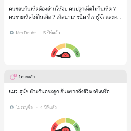
วิตามินซี เหมือนกับมะเขือเทศที่ต้องปรุงสุกถึงจะมีไลโค
คนชอบกินเห็ดต้องอ่านให้จบ คนปลูกเห็ดไม่กินเห็ด ?
ปีน 🍋 น้ำมะนาวร้อนมีผลต่อซีสต์และเนื้องอก ได้รับการ
คนขายเห็ดไม่กินเห็ด ? เห็ดนานาชนิด ที่เรารู้จักและคน
พิสูจน์ว่าสามารถรักษามะเร็งทุกประเภทได้ 🍋 การใช้
ก็ชอบกิน เพราะรสชาติที่อร่อยกินง่าย และเรารู้แต่
สารสกัดจากมะนาวในการรักษา จะทำลายเซลล์มะเร็ง
ประโยชน์ที่มีอยู่ในเห็ดมากมาย แต่เราไม่เคยรู้ถึง....ผล
Mrs.Doubt
•
5 ปีที่แล้ว
เท่านั้น ไม่ส่งผลกระทบต่อเซลล์ที่มีสุขภาพดี 🍋 นอกจาก
เสียของเห็ด หมายเหตุ เห็ดที่พูดถึงนั้นไม่ได้หมายถึง ทุก
นี้... กรดมะนาวและฟลาโวนอยด์ในน้ำมะนาว สามารถ
โรงเพาะเห็ดหรือเห็ดทั้งหมด แต่เราจะแน่ใจได้อย่างไร
ปรับความดันโลหิต ป้องกันการเกิดลิ่มเลือดในหลอด
ว่า เห็ดชนิดใดที่ปลอดภัย จึงอยากให้ทุกคนโปรด
เลือดดำลึก ปรับการไหลเวียนของเลือด ลดการเกิดลิ่ม
ใคร่ครวญพิจารณา ยังไม่มีนักวิชาการคนใด พูดถึงผล
เลือด อ่านเสร็จแล้ว บอกคนอื่น ครอบครัว เพื่อน ส่งต่อ
เสียของเห็ด เราจะรู้กันแต่ประโยชน์ของเห็ด โดยเฉพาะ
1
คนสงสัย
ความรักออกไป! ดูแลสุขภาพของตัวเองให้ดีนะคะ 🙏🏻
ถ้าเรากินเห็ด 3 ชนิดจะช่วยป้องกันมะเร็งและมีผลดีต่อ
💖
สุขภาพ แต่เราไม่เคยรู้ที่มาที่ไป จากผลเสียที่ติดมากับ
แมว-สุนัข ห้ามกินกระดูก อันตรายถึงชีวิต จริงหรือ
เห็ดเลย จนมาวันนี้ ได้คุยกับคนขายเห็ดโดยเฉพาะเห็ด
นางฟ้า วันนี้เรื่องราวที่จะมาเล่า. คำพูดคือความจริงทุก
ไม่ระบุชื่อ
•
4 ปีที่แล้ว
คำ ถ้าผู้อ่านช่วยส่งต่อเอาบุญ จะเป็นประโยชน์อย่างมาก
ขอให้ทุกคนที่ชอบกินเห็ด ได้ป้องกันที่ตัวเรา ว่าเราควร