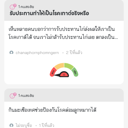
มนัสเล่าต่อว่า ก่อนที่จะเป็นแบบนี้ เขาได้เห็นเจ้าของโรง
เนื่อง . นอกจากนี้ กรมวิทยาศาสตร์การแพทย์ได้รายงาน
1
คนสงสัย
เพาะเห็ด ที่ส่งเห็ดมาให้เป็นประจำ เป็นมะแร็งเต้านม
ผลการตรวจวิเคราะห์ให้หน่วยงานที่เกี่ยวข้อง ดำเนิน
รับประทานทำให้เป็นโรคเกาต์จริงหรือ
และตัดเต้านมไปแล้ว และก็ไม่รู้ว่าจะหายหรือไม่ และลูก
การเฝ้าระวังคุณภาพและความปลอดภัยของผลิตภัณฑ์
น้องที่ทำงานกับโรงเพาะเห็ด ก็มีอาการเจ็บป่วยไปทีละ
ดังกล่าวแล้ว ซึ่งการผลิตอาหารประเภทเส้น บางชนิดมี
เห็นหลายคนบอกว่าการรับประทานไก่ส่งผลให้เราเป็น
คนสองคนอย่างต่อเนื่อง และทุกคนที่ทำงานโรงเพาะ
การใช้วัตถุกันเสีย เพื่อช่วยยับยั้งการเจริญเติบโต หรือ
โรคเกาต์ได้ จนเราไม่กล้ารับประทานไก่เลย ตกลงเป็น
เห็ด แต่ละคนมีสุขภาพไม่ดีกันเกือบทุกคน คุณมนัสไม่ได้
ทำลายเชื้อจุลินทรีย์ที่เป็นสาเหตุให้อาหารเน่าเสีย หากใช้
เกาต์จริงหรือเปล่าคะ
เพาะเห็ดเอง แต่ผมเป็นผู้รับมาจำหน่ายต่อ ซึ่งล่าสุดก็มา
ในปริมาณที่มากเกินไปอาจส่งผลกระทบต่อสุขภาพ โดย
chanaphornphomngern
•
2 ปีที่แล้ว
พบเชื้อมะเร็งในกระแสเลือด จากนั้นจึงตั้งคำถามไปว่า
เฉพาะกรดเบนโซอิกทำให้เกิดอาการคลื่นไส้ อาเจียน
เพราะอะไรที่ทำให้ทุกคนที่ทำงานตรงจุดนี้ จึงมีร่างกาย
ปวดท้อง และท้องเสีย แต่หากได้รับในปริมาณน้อย
ไม่แข็งแรง คุณมนัสเลยเล่าให้ฟังว่า การเพาะเห็ดต้องใช้
ร่างกายสามารถขับออกไปได้ ซึ่งข้อมูลของคณะกรรมการ
ยาสารเคมีหรือยาฆ่าแมลง ยาฆ่าหนอนอย่างมาก อาจจะ
ผู้เชี่ยวชาญว่าด้วยวัตถุเจือปนอาหารขององค์การอาหาร
เป็นเพราะเจ้าของโรงงานเพาะเห็ดและลูกน้อง ต้องสูด
และเกษตรและองค์การอนามัยโลกแห่งสหประชาชาติ
1
คนสงสัย
ดมสารเคมีเหล่านั้น ถึงแม้คนปลูกเห็ดจะไม่กินเห็ด คน
(The joint FAO/WHO Expert Committee on Food
ขายเห็ดไม่กินเห็ด แต่การสูดดมสารพิษพวกนี้ทุก ๆ วัน.
Additives, JECFA) ได้ประเมินและกำหนดค่าความ
กินมะเขือเทศช่วยป้องกันโรคต่อมลูกหมากได้
มันก็สะสมในร่างกาย พอสะสมมาก ๆ ทุกวัน ๆ เลยมา
ปลอดภัย (ADI) พบว่า มีความเป็นพิษต่อคนและสัตว์น้อย
แสดงอาการตอนมันเต็มที่แล้ว เมื่อขายเห็ดให้คนกินทั้ง
. อย่างไรก็ตามวัตถุกันเสียทั้งสองชนิดมีข้อกำหนดการใช้
ไม่ระบุชื่อ
•
1 ปีที่แล้ว