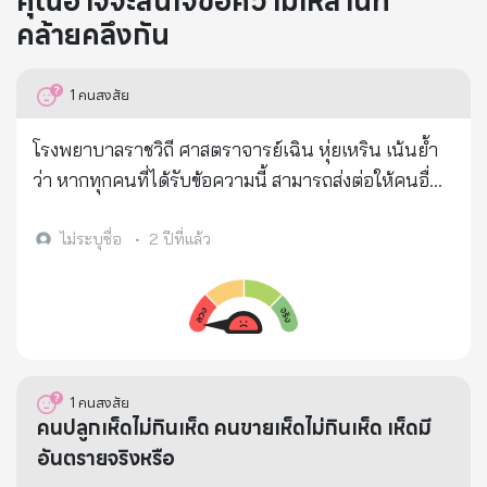
คุณอาจจะสนใจข้อความเหล่านี้ที่
คล้ายคลึงกัน
1
คนสงสัย
โรงพยาบาลราชวิถี ศาสตราจารย์เฉิน หุ่ยเหริน เน้นย้ำ
ว่า หากทุกคนที่ได้รับข้อความนี้ สามารถส่งต่อให้คนอื่น
ได้สิบคน รับรองว่าจะมีชีวิตหนึ่งอย่างน้อยที่จะได้รับการ
ช่วยชีวิต... ฉันได้ทำส่วนของฉันแล้ว หวังว่าคุณจะช่วยทำ
ไม่ระบุชื่อ
•
2 ปีที่แล้ว
ส่วนของคุณด้วย ขอบคุณ! 🍋 น้ำมะนาวร้อนสามารถ
ช่วยชีวิตคุณได้ตลอดไป 🍋 ถึงจะยุ่งแค่ไหนก็ต้องดู แล้ว
บอกคนอื่น ส่งต่อความรักออกไป! 🍋 น้ำมะนาวร้อน -
ฆ่าเซลล์มะเร็งเท่านั้น! 🍋 หั่นมะนาว 2-3 ชิ้นบางๆ ใส่ใน
แก้ว เติมน้ำร้อน มันจะกลายเป็น "น้ำด่าง" ดื่มทุกวัน จะ
1
คนสงสัย
เป็นประโยชน์ต่อทุกคน 🍋 น้ำมะนาวร้อนสามารถปล่อย
คนปลูกเห็ดไม่กินเห็ด คนขายเห็ดไม่กินเห็ด เห็ดมี
สารต้านมะเร็งที่ขมขื่น ซึ่งเป็นความก้าวหน้าใหม่ในการ
อันตรายจริงหรือ
รักษามะเร็งในวงการแพทย์ น้ำมะนาวแช่แข็งมีแค่