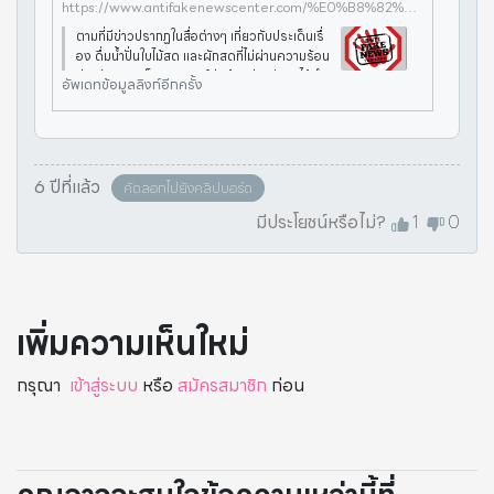
https://www.antifakenewscenter.com/%E0%B8%82%E0%B9%88%E0%B8%B2%E0%B8%A7%E0%B8%9B%E0%B8%A5%E0%B8%AD%E0%B8%A1-%E0%B8%AD%E0%B8%A2%E0%B9%88%E0%B8%B2%E0%B9%81%E0%B8%8A%E0%B8%A3%E0%B9%8C-%E0%B8%94%E0%B8%B7%E0%B9%88%E0%B8%A1%E0%B8%99-3/
ตามที่มีข่าวปรากฏในสื่อต่างๆ เกี่ยวกับประเด็นเรื่
อง ดื่มน้ำปั่นใบไม้สด และผักสดที่ไม่ผ่านความร้อน
ช่วยรักษามะเร็ง ทางศูนย์ต่อต้านข่าวปลอมได้ดำเ
อัพเดทข้อมูลลิงก์อีกครั้ง
นินการตรวจสอบข้อเท็จจริงกับ สถาบันมะเร็งแห่
งชาติ กรมการแพ
6 ปีที่แล้ว
คัดลอกไปยังคลิปบอร์ด
มีประโยชน์หรือไม่?
1
0
เพิ่มความเห็นใหม่
กรุณา
เข้าสู่ระบบ
หรือ
สมัครสมาชิก
ก่อน