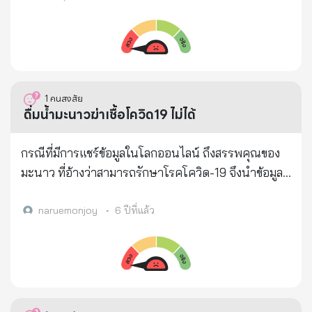
ประเทศ แล้วผลเสียที่มีต่อคนอื่นต่อประชาชนคนที่ไม่รู้
ในประกาศกระทรวงสาธารณสุข (ฉบับที่ 418) พ.ศ.2563
เราก็จะเป็นบาปโดยที่ไม่รู้ตัวไหม เลยย้อนถามคุณมนัส
เรื่อง กำหนดหลักเกณฑ์ เงื่อนไข วิธีการใช้ และอัตราส่วน
ว่า คุณมนัสเชื่อเรื่องเวรกรรมไหม โดยเฉพาะเจ้ากรรม
ของวัตถุเจือปนอาหาร (ฉบับที่ 2) สำหรับกรดเบนโซอิก
นายเวร คุณมนัสตอบมาวันนี้เข้าใจและเชื่อเรื่องเวรเรื่อง
ให้ใช้ได้ไม่เกิน 1,000 มิลลิกรัมต่อกิโลกรัม ในอาหาร
กรรม หลังจากเจอด้วยตัวเอง และคุณมนัสฝากบอกมาว่า
ประเภทเส้นที่ผ่านกระบวนการต้ม การนึ่ง การปรุงให้สุก
ให้ประชาชนทุกคนจงรู้ว่า เห็ดถึงมีประโยชน์มาก แต่ก็มี
1
คนสงสัย
การพรีเจลาทิไนซ์ (Pre-gelatinized) หรือแช่เยือกแข็ง
ดื่มน้ำมะนาวฆ่าเชื้อโควิด19 ไม่ได้
โทษที่แอบแฝงมามากเช่นกัน เพราะถ้าคนที่เพาะเห็ด
และเส้นแบบกึ่งสำเร็จรูป ส่วนกรดซอร์บิกให้ใช้ได้ไม่เกิน
ขายเพื่อหาผลกำไรมาก หรือต้องการกำไรมาก ก็จะใช้ยา
2,000 มิลลิกรัมต่อกิโลกรัม เฉพาะอาหารประเภทเส้น
กรณีที่มีการแชร์ข้อมูลในโลกออนไลน์ ถึงสรรพคุณของ
ฉีดที่เป็นอันตรายมากต่อสุขภาพ โดยเฉพาะคนที่ชอบกิน
แบบกึ่งสำเร็จรูป . เพื่อคุ้มครองผู้บริโภค กรม
มะนาว ที่อ้างว่าสามารถรักษาโรคโควิด-19 จึงนำข้อมูลนี้
เห็ด เริ่มแรกอาจมีผลข้างเคียง แต่นานไปถ้าสะสมมาก ๆ
วิทยาศาสตร์การแพทย์ และหน่วยงานที่เกี่ยวข้องยังคง
สอบถามกับแพทย์ผู้เชี่ยวชาญ ดร.นพ.พรเทพ ศิริวนารัง
ก็จะเป็นเหมือนเจ้าของโรงเพาะเห็ดและคุณมนัสผู้ขายส่ง
เฝ้าระวังคุณภาพและความปลอดภัยของผลิตภัณฑ์
สรรค นายกสมาคมเวชศาสตร์ป้องกัน แห่งประเทศไทย
naruemonjoy
•
6 ปีที่แล้ว
ต่อ หรือคนใกล้ชิดที่ทำอาชีพนี้ ซึ่งแต่ละคนก็มีสุขภาพที่
อาหารประเภทเส้นที่ทำจากแป้งอย่างต่อเนื่อง พร้อมทั้ง
ระบุว่า มะนาวมีวิตามินซีสูง ช่วยให้ร่างกายมีภูมิคุ้มกันแต่
ย่ำแย่กันทุกคน เรื่องราวที่เล่าให้ฟังนี้ ขอให้ประชาชนผู้
พัฒนาผู้ผลิตให้มีความรู้ความเข้าใจการใช้วัตถุกันเสีย
ไม่สามารถฆ่าเชื้อไวรัสได้ ดร.นพ.พรเทพ กล่าวว่า “สิ่ง
บริโภค ได้เตรียมพร้อมและรู้ทัน ว่าควรกินเห็ดต่อหรือ
อย่างถูกต้อง ปฏิบัติตามเกณฑ์ที่ อย.กำหนด ซึ่งผู้ผลิตจะ
เหล่านี้ไม่ใช่เป็นการฆ่าเชื้อโรค แต่ไปทำให้เชื้อโรคไม่
ควรหลีกเลี่ยงการกินเห็ด เนื่องจาก คนปลูกเห็ดไม่กินเห็ด
ต้องควบคุมกระบวนการผลิตให้อยู่ในเกณฑ์มาตรฐาน
สามารถฝังเข้าไปในเซลล์ของทางเดินหายใจและปอดได้
คนขายเห็ดไม่กินเห็ด เพราะแบบนี้นี่เองหรือ โปรดส่งต่อ
GMP สำหรับผู้บริโภคควรเลือกซื้อและบริโภคอาหารที่
ง่าย และให้กำจัดออกทิ้งไป ยังไม่มียาใดๆ ทั้งสิ้น ในการ