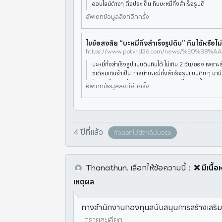
ออนไลน์ต่างๆ ถึงประเด็น กินบะหมี่กึ่งสำเร็จรูปดิ
อัพเดทข้อมูลลิงก์อีกครั้ง
ไขข้อสงสัย “บะหมี่กึ่งสำเร็จรูปดิบ” กินได้หรือไม
บะหมี่กึ่งสำเร็จรูปแบบดิบกินได้ ไม่เกิน 2 วัน/ซอง เพรา
ซเดียมเกินจำเป็น การนำบะหมี่กึ่งสำเร็จรูปแบบดิบ ๆ มาบี
ล็ก ๆ แล้วคลุกกับผงปรุงรส คงกลายเป็นเมนูที่ใครหลาย
อัพเดทข้อมูลลิงก์อีกครั้ง
4 ปีที่แล้ว
คัดลอกไปยังคลิปบอร์ด
Thanathun.
เลือกให้ข้อความนี้
：
❌ มีเนื้
เหตุผล
ทางสำนักงานกองทุนสนับสนุนการสร้างเสริมสุข
ดูรายละเอียด