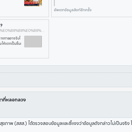
อัพเดทข้อมูลลิงก์อีกครั้ง
่?
https://www.pptvhd36.com/news/%E0%B8%AA%E0%B8%B8%E0%B8%82%E0%B8%A0%E0%B8%B2%E0%B8%9E/157411
ะร่างกายอาจรับโ
บให้แตกเป็นชิ้นเ
 ๆ เคยลิ
อหาที่หลอกลวง
ภาพ (สสส.) ได้ตรวจสอบข้อมูลและชี้แจงว่าข้อมูลดังกล่าวไม่เป็นจริง โ