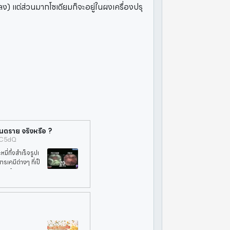
ลง) แต่ส่วนมากโซเดียมก็จะอยู่ในผงเครื่องปรุ
อันตราย จริงหรือ ?
xC5dQ
่กึ่งสำเร็จรูปเ
ารเคมีต่างๆ ที่เป็
อนแชร์ คลิกช