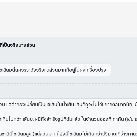
าที่เป็นจริงบางส่วน
โซเดียมนั้นควรระวังจริงแต่ส่วนมากก็อยู่ในผงเครื่องปรุง
ร้อน แต่ถ้าลองเปลี่ยนเป็นแช่เส้นในน้ำเย็น เส้นก็ดูจะไม่ได้ขยายตัวมากนัก 
ินไปกว่า เส้นบะหมี่กึ่งสำเร็จรูปที่ต้มแล้ว ในจำนวนซองที่เท่ากัน (เช่น เ
ชาติมีโซเดียมสูง (แต่ส่วนมากก็ยังมีโซเดียมไม่เกินกว่าปริมาณที่ร่างกายรั