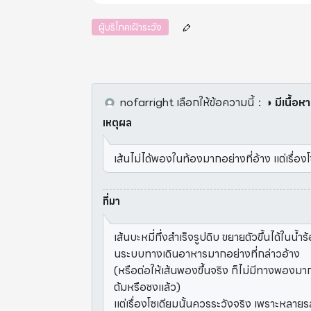
ผู้บริโภคเฝ้าระวัง
nofarright
เลือกให้ข้อความนี้
：
◑ มีเนื้อห
เหตุผล
เส้นไม่ได้พองในท้องมากอย่างที่อ้าง แต่เรื่อง
ที่มา
เส้นบะหมี่กึ่งสำเร็จรูปดิบ ขยายตัวขึ้นได้ในน้ำ
นระบบทางเดินอาหารมากอย่างที่กล่าวอ้าง
(หรือต่อให้เส้นพองขึ้นจริง ก็ไม่มีทางพองมากเก
ต้มหรือชงแล้ว)
แต่เรื่องโซเดียมนั้นควรระวังจริง เพราะหลายรส