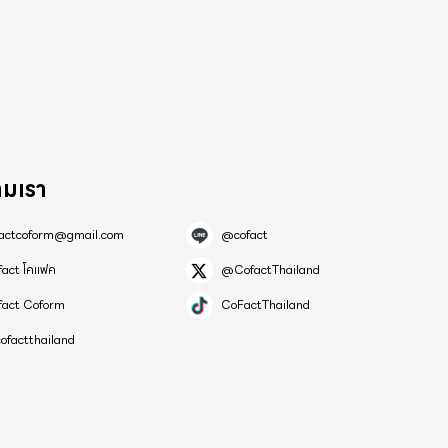
ามเรา
factcoform@gmail.com
@cofact
fact โคแฟค
@CofactThailand
fact Coform
CoFactThailand
ofactthailand