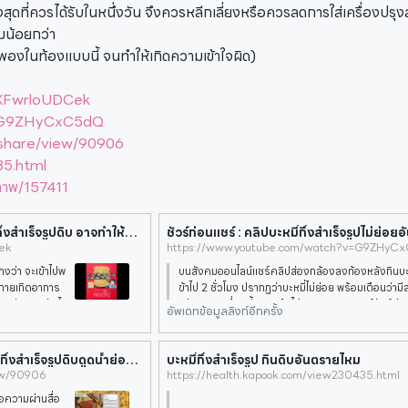
ูงสุดที่ควรได้รับในหนึ่งวัน จึงควรหลีกเลี่ยงหรือควรลดการใส่เครื่องปรุง
ยมน้อยกว่า
้นพองในท้องแบบนี้ จนทำให้เกิดความเข้าใจผิด)
=XFwrloUDCek
v=G9ZHyCxC5dQ
_share/view/90906
35.html
าพ/157411
รายการ #ชัวร์แน่หรือแชร์มั่ว EP. 16 "กินบะหมี่กึ่งสำเร็จรูปดิบ อาจทำให้ถึงตาย จริงหรือ ? "
ชัวร์ก่อนแชร์ : คลิปบะหมี่กึ่งสำเร็จรูปไม่ย่อย
ek
https://www.youtube.com/watch?v=G9ZHyC
้างว่า จะเข้าไปพ
บนสังคมออนไลน์แชร์คลิปส่องกล้องลงท้องหลังกินบะหมี
งกายเกิดอาการ
ข้าไป 2 ชั่วโมง ปรากฏว่าบะหมี่ไม่ย่อย พร้อมเตือนว่ามีส
เกินปริมาณรับไ
นอันตราย เรื่องนี้จริงหรือไม่ ติดตามจากศูนย์ชัวร์ก่
อัพเดทข้อมูลลิงก์อีกครั้ง
ศูนย์ต่อต้านข่าวปลอม เตือนอย่าแชร์! 'กินบะหมี่กึ่งสำเร็จรูปดิบดูดน้ำย่อยในลำไส้' เป็นข้อมูลเท็จ
บะหมี่กึ่งสำเร็จรูป กินดิบอันตรายไหม
ew/90906
https://health.kapook.com/view230435.html
ความผ่านสื่อ