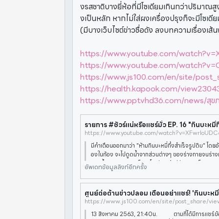
งรสชาติบางยี่ห้อที่มีโซเดียมเกินกว่าปริมาณส
งเป็นหลัก หากไม่ใส่ผงเครื่องปรุงก็จะมีโซเดี
(มีบางเว็บไซต์ข่าวชื่อดัง ลงบทความเรื่องเส
https://www.youtube.com/watch?v
https://www.youtube.com/watch?
https://www.js100.com/en/site/post
https://health.kapook.com/view2304
https://www.pptvhd36.com/news/สุขภ
https://www.youtube.com/watch?v=XFwrloUDC
มีคำเตือนออกมาว่า "ห้ามกินบะหมี่กึ่งสำเร็จรูปดิบ" โดยอ
องในท้อง จะไปดูดน้ำจากส่วนต่างๆ ของร่างกายจนร่า
ขาดน้ำ อาจเกิดภาวะช็อค โซเดียมเข้าสู่ร่างกายเต็มๆ สูง
อัพเดทข้อมูลลิงก์อีกครั้ง
หว
https://www.js100.com/en/site/post_share/vi
13 สิงหาคม 2563, 21:40น. ตามที่ได้มีการแชร์ข้อ