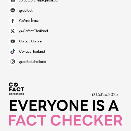
cofactcoform@gmail.com
@cofact
Cofact โคแฟค
@CofactThailand
Cofact Coform
CoFactThailand
@cofactthailand
© Cofact2025