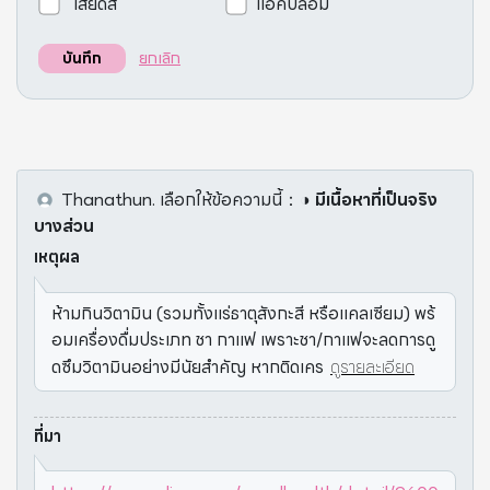
เสียดสี
แอคปลอม
ยกเลิก
บันทึก
Thanathun.
เลือกให้ข้อความนี้
：
◑ มีเนื้อหาที่เป็นจริง
บางส่วน
เหตุผล
ห้ามกินวิตามิน (รวมทั้งแร่ธาตุสังกะสี หรือแคลเซียม) พร้
อมเครื่องดื่มประเภท ชา กาแฟ เพราะชา/กาแฟจะลดการดู
ดซึมวิตามินอย่างมีนัยสำคัญ หากติดเคร
ดูรายละเอียด
ที่มา