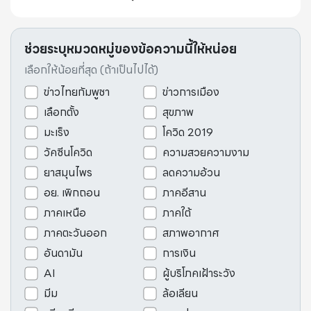
ช่วยระบุหมวดหมู่ของข้อความนี้ให้หน่อย
เลือกให้น้อยที่สุด (ถ้าเป็นไปได้)
ข่าวไทยกัมพูชา
ข่าวการเมือง
เลือกตั้ง
สุขภาพ
มะเร็ง
โควิด 2019
วัคซีนโควิด
ความสวยความงาม
ยาสมุนไพร
ลดความอ้วน
อย. เพิกถอน
ภาคอีสาน
ภาคเหนือ
ภาคใต้
ภาคตะวันออก
สภาพอากาศ
อันดามัน
การเงิน
AI
ผู้บริโภคเฝ้าระวัง
มีม
ล้อเลียน