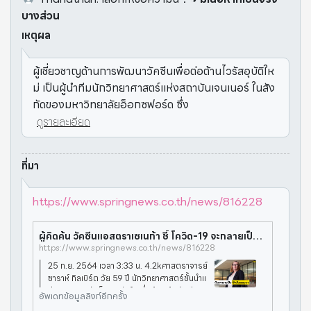
บางส่วน
เหตุผล
ผู้เชี่ยวชาญด้านการพัฒนาวัคซีนเพื่อต่อต้านไวรัสอุบัติให
ม่ เป็นผู้นำทีมนักวิทยาศาสตร์แห่งสถาบันเจนเนอร์ ในสัง
กัดของมหาวิทยาลัยอ็อกซฟอร์ด ซึ่ง
ดูรายละเอียด
ที่มา
https://www.springnews.co.th/news/816228
ผู้คิดค้น วัคซีนแอสตราเซเนก้า ชี้ โควิด-19 จะกลายเป็น ไข้หวัดธรรมดา
https://www.springnews.co.th/news/816228
25 ก.ย. 2564 เวลา 3:33 น. 4.2kศาสตราจารย์
ซาราห์ กิลเบิร์ต วัย 59 ปี นักวิทยาศาสตร์ชั้นนำแ
ห่งมหาวิทยาลัยอ็อกซฟอร์ด ซึ่งผู้คิดค้นวัคซีนแอ
อัพเดทข้อมูลลิงก์อีกครั้ง
สตราเซเนก้า ให้ความเห็นว่า มีแนวโน้มเชื้อโควิด-1