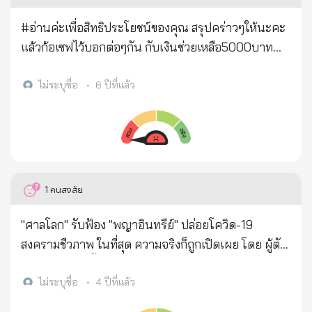
#อ่านค่ะเพื่อสิทธิประโยชน์ของคุณ สรุปคร่าวๆให้นะคะ
แล้วก้อเซฟไว้บอกต่อๆกัน​ กับเงินช่วยเหลือ5000บาท
***วันเสาร์ 28มีนา เปิดลงทะเบียน ***เริ่มโอนเงินให้
อาจจะต้นเดือนเมษา ***ใช้บัญชีธนาคารของตัวเองที่มี
ไม่ระบุชื่อ
•
6 ปีที่แล้ว
ลงทะเบียน ***ใช้โทรสัพมือถือเข้าเวปที่กำหนดมาลง
ทะเบียน ***โทรสัพไม่มีเน๊ต​ใช้คอม คอมไม่มีเน๊ตใช้เพื่อน
ที่มีเน๊ต​ เพื่อนไม่มีเน๊ต​ ไปธนาคารของรัฐที่เค้ากำหนดมา​
***อาชีพอิสระ​ ขายของ​ แม่บ้าน​ วินมอไซต์ งานอะไรก็
แล้วแต่ที่ไม่ได้จ่ายประกันสังคมได้หมด ***ข้อมูล
1
คนสงสัย
นายจ้างไม่ต้องลง​ อัพให้ใหม่ลืม*** ***ประกันสังคมทั้ง
หลาย​ไม่ได้​ แต่ก้อลองดูได้เผื่อได้เพิ่ม​ ไม่ได้ถามเพราะ
"ศาลโลก" รับฟ้อง "พญาอินทรีย์" ปล่อยโควิด-19
ไม่มีประกันสังคม ***อาชีพอิสระที่อยุ่นอกประกันสังคมมี
สงครามชีวภาพ ในที่สุด ความจริงก็ถูกเปิดเผย โดย ผู้ตัด
ประมาน3ล้านคน​ ที่ได้สิทตรงนี้​ ไม่ต้องกัวว่าไม่ได้​ ไม่
ต่อพันธุกรรมเชื้อโควิด-19 คือพญาอินทรีย์เอง...
ต้องแย่งกันลงทะเบียน​ สงสัยโทรถาม ***มาตรการอื่นๆ
************** โควิด-19 มาจากฝีมือมนุษย์ สั่งทำโดย
ไม่ระบุชื่อ
•
4 ปีที่แล้ว
จะออกมาเรื่อยสำหรับทุกคน​ ทุกอาชีพ​ ใจเยนๆ​ ***มนุษย์
โดนัล ทรัมป์ มีแหล่งที่มาจากห้องแลป ไวรัส P3 ในมลรัฐ