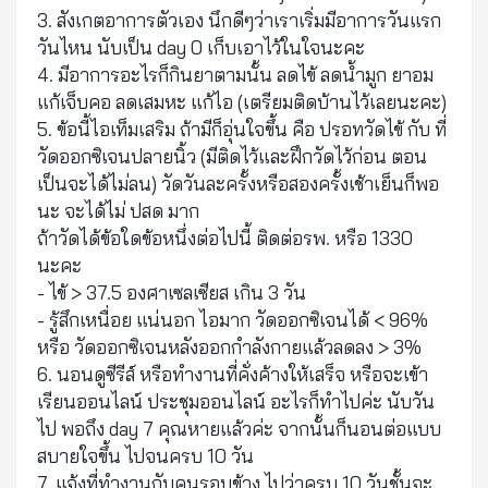
3. สังเกตอาการตัวเอง นึกดีๆว่าเราเริ่มมีอาการวันแรก
วันไหน นับเป็น day 0 เก็บเอาไว้ในใจนะคะ
4. มีอาการอะไรก็กินยาตามนั้น ลดไข้ ลดน้ำมูก ยาอม
แก้เจ็บคอ ลดเสมหะ แก้ไอ (เตรียมติดบ้านไว้เลยนะคะ)
5. ข้อนี้ไอเท็มเสริม ถ้ามีก็อุ่นใจขึ้น คือ ปรอทวัดไข้ กับ ที่
วัดออกซิเจนปลายนิ้ว (มีติดไว้และฝึกวัดไว้ก่อน ตอน
เป็นจะได้ไม่ลน) วัดวันละครั้งหรือสองครั้งเช้าเย็นก็พอ
นะ จะได้ไม่ ปสด มาก
ถ้าวัดได้ข้อใดข้อหนึ่งต่อไปนี้ ติดต่อรพ. หรือ 1330
นะคะ
- ไข้ > 37.5 องศาเซลเซียส เกิน 3 วัน
- รู้สึกเหนื่อย แน่นอก ไอมาก วัดออกซิเจนได้ < 96%
หรือ วัดออกซิเจนหลังออกกำลังกายแล้วลดลง > 3%
6. นอนดูซีรีส์ หรือทำงานที่คั่งค้างให้เสร็จ หรือจะเข้า
เรียนออนไลน์ ประชุมออนไลน์ อะไรก็ทำไปค่ะ นับวัน
ไป พอถึง day 7 คุณหายแล้วค่ะ จากนั้นก็นอนต่อแบบ
สบายใจขึ้น ไปจนครบ 10 วัน
7. แจ้งที่ทำงานกับคนรอบข้าง ไปว่าครบ 10 วันชั้นจะ