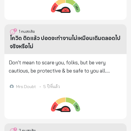
ประกันสังคม​ ไม่ต้องน้อยใจ​ ประกันสังคมจ่ายคืนคุนมา
คาโรไลน่าเหนือ ของสหรัฐอเมริกา!!! นาย Greg Roubini
กกว่ามนุษย์อิสระอยู่แล้ว​ ***กรมธุรกิจกระทรวงการคลัง​
ผู้เชี่ยวชาญด้านข่าวกรองชื่อดังของสหรัฐอเมริกาให้
โทรถามมาแล้ว โทร​ 022739020​ ต่อ​ 3558 ***ข้อความ
สัมภาษณ์ผู้สื่อข่าวทีวีที่ 1 ของอเมริกาได้เป็นผู้เผยความ
ผิดพลาดตรงไหนขออภัยด้วยค่ะ
ลับนี้ นาย Greg เผยว่า ไวรัสโควิด-19 ได้รับการ
1
คนสงสัย
ออกแบบทางพันธุกรรมเพื่อใช้เป็นอาวุธชีวภาพ หรือ
โควิด ติดแล้ว ปอดจะทำงานไม่เหมือนเดิมตลอดไป
สงครามเชื้อโรค:- - มีแหล่งที่มาจากห้องแลป BSL-3 ใน
จริงหรือไม่
มลรัฐคาโรไลน่าเหนือ พัฒนาโดย ศาสตราจารย์ราล์ฟ
บาร์ริก - พร้อมกันนั้น เขาระบุว่า ไวรัสถูก “รัฐบาลมืด”
Don't mean to scare you, folks, but be very
จากรัฐคาโรไลน่าเหนือ ทดลองในทหารส่งไปแพร่ระบาด
cautious, be protective & be safe to you all.
ในการแข่งขันกีฬาในเมืองอู่ฮั่น ประเทศจีน ลุกลามไป
*******************************************************
อิตาลี และอเมริกาทั้งประเทศ ##..ก่อนหน้านี้ในวันที่ 15
*** บอย วรพล สิงห์เขียวพงษ์ December 29, 2020 at
Mrs.Doubt
•
5 ปีที่แล้ว
มีนาคม 2564 นายเกรก ก็ได้ ทวิตข้อความถามนาย
4:55 PM โควิด-19 เป็นแล้วโอกาสตายน้อยกว่าห้า
ทรัมป์ว่า - เหตุใดจึงไม่บอกประชาชนอเมริกาว่า ไวรัส
เปอร์เซ็นต์ จริงครับ > แต่หายแล้ว ปอดอาจพังตลอดชีวิต
ผลิตจากอเมริกา? ทำไมไม่อธิบายให้ชัดเจนว่าตัวไวรัส
> ลิเดีย-แข็งแรง เหลือปอดทำงาน หกสิบเปอร์เซ็นต์ >
เองแท้จริงแล้วคืออาวุธชีวภาพ? **บังเอิญ ศาสตราจารย์
ล่าสุด...31 ธันวาคม 2563 ผู้ว่าจังหวัดสมุทรสาครน่าจะ
Luc Montanier ผู้ได้รับรางวัลโนเบลเนื่องจากเป็นผู้ค้น
เป็นเคสนี้ครับ บทความนี้ถูกส่งต่อกันมา ผมพอทราบว่ามี
2
คนสงสัย