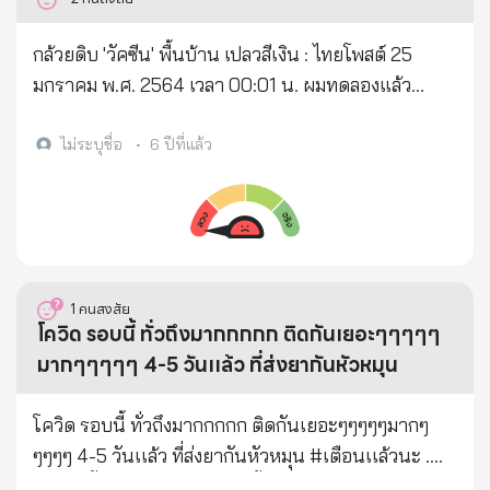
พบไวรัสเอชไอวี (HIV) ได้เปิดเผยกับนักข่าวชาวฝรั่งเศส
ส่วนจริง แต่ให้แน่ใจ จึงส่งไปถามเพื่อนที่เป็น...’หมอ’ !
เมื่อไม่กี่วันที่ผ่านมาว่า - โควิด-19 ไม่ใช่มาจากธรรมชาติ
เขาตอบว่า...จริง !!! > โควิด-19 เป็นแล้วตายก็จบไป แต่
กล้วยดิบ 'วัคซีน' พื้นบ้าน เปลวสีเงิน : ไทยโพสต์ 25
หากแต่ได้รับการพัฒนาอย่างประณีตโดยนัก
ถ้าไม่ตายก็ต้องลุ้น ! > คุยกันครั้งใด เขาบอกผม...พี่อย่า
มกราคม พ.ศ. 2564 เวลา 00:01 น. ผมทดลองแล้ว
วิทยาศาสตร์ชีวโมเลกุล ***ศาสตราจารย์ Luc
ให้เป็นนะ อายุเยอะแล้ว ตายก็ลำบากก่อนตาย ไม่ตายก็
ลงทุนไป ๒๐ บาท รับประกันคุณภาพในการป้องกันได้
Montanier ยืนยันว่า เป็นเรื่องเด่นชัดที่เจ้าหน้าที่ผู้
แย่ไปตลอดชีวิต ยกมา > "ผมกลัว" ที่จะติดเชื้อ Covid-l9
กว่า ๘๐% UP! กล้วยครับ.... กล้วยน้ำว้าดิบๆ หั่นแว่นๆ
ไม่ระบุชื่อ
•
6 ปีที่แล้ว
เชี่ยวชาญได้นำเชื้อไวรัสที่มาจาก ค้างคาวเข้าไปเพิ่ม
ผมจึงทำตามที่รัฐบาลบอก คือ "อยู่บ้าน หยุดเชื้อ เพื่อ
ทั้งเปลือก คลุกเกลือ เคี้ยวให้เต็มปาก เจ้ายางและเมือก
ความเข้มข้นของเชื้อเอชไอวีเข้าไปด้วย - นี่คือ การวางยา
ชาติ" และจะออกจากบ้าน เมื่อจำเป็นจริง ๆ ผมบอกว่า
กล้วย จะเป็นด่านหน้า เคลือบในปากและลำคอ ฆ่าเชื้อ
พิษที่ชั่วร้ายที่สุดที่ไม่เคยมีมาก่อนในประวัติศาสตร์ของ
ผมเชื่อว่าใครที่ติดเชื้อ Covid-l9 จะไม่มีวันกลับไป "ปกติ"
แปลกปลอม ก่อนลงไปในท้อง ผมดูจากคลิป "ป้านิดดา
โลก! ***นั่นคือการแพร่ระบาดของไวรัสโควิด-19 สุดโหด
เพราะปอดจะไม่ทำงานเต็มร้อยอีกแล้ว > แต่...แต่ก่อนที่
หงษ์วิวัฒน์" นักธรรมชาติบำบัด สนทนากับ "รศ.ดร.โก
ข่าวเกี่ยวกับ “เชื้อโควิด-19 เป็นอาวุธชีวภาพที่มาจากการ
จะเสียชีวิต หากคุณติดเชื้อ รู้ไหมว่ามันทรมานแค่ไหน >
วิน วิวัฒนพงศ์พันธ์" ที่พวกเขาส่งมาให้ ผมมันพวก
1
คนสงสัย
ตัดต่อพันธุกรรมโดยฝีมือมนุษย์” มีมาโดยตลอด ***นัก
คุณรู้ไหมว่า การรักษาโรคปอดติดเชื้อไวรัส โคโรนา
"กล้วยนิยม" ฟังเสร็จ ซื้อกล้วยดิบมาลองเลย ลองมา ๒ วัน
โควิด รอบนี้ ทั่วถึงมากกกกก ติดกันเยอะๆๆๆๆๆ
วิทยาศาสตร์ทั่วโลกพยายามทำงานหาแหล่งที่มาของเชื้อ
2ol9 หรือ Covid-19 มันไม่ใช่แค่ใส่หน้ากากออกซิเจน
เห็นผลทันตา ปกติตื่นนอน คอผมเหมือนผ่านการกิน
มากๆๆๆๆๆ 4-5 วันเเล้ว ที่ส่งยากันหัวหมุน
ไวรัสโดยนักวิทยาศาสตร์อินเดียค้นพบว่า เชื้อไวรัสโคโร
แล้วนอนอ่านหนังสือ หรือเล่นโทรศัพท์ อยู่บนเตียงสบาย
ทราย ปรากฏว่าหายไปเลย! ผมถอดคำจากคลิปมาให้
น่าสายพันธ์ุใหม่ มีเชื้อเอชไอวีแทรกอยู่ด้วย นี่แสดงให้
ๆ ในโรงพยาบาล > เพราะเครื่องช่วยหายใจสำหรับผู้ป่วย
อยากให้ทดลองกัน ระหว่างวัคซีนยังไม่มา ใช้ "วัคซีน
โควิด รอบนี้ ทั่วถึงมากกกกก ติดกันเยอะๆๆๆๆๆมากๆ
เห็นว่าไวรัสตัวนี้มาจากการตัดต่อทางพันธุกรรม
Covid-19 (บางคน-ไม่ทุกคน) มันสร้างความเจ็บปวด
กล้วยดิบ" ไปก่อน รับรอง "โควิดยกโคตรขยาด"! โกวิน :
ๆๆๆๆ 4-5 วันเเล้ว ที่ส่งยากันหัวหมุน #เตือนเเล้วนะ .
***กลางเดือนมีนาคม นักวิทยาศาสตร์ได้วิเคราะห์พบว่า
ต้องสอดท่อลงไปในลำคอและคาไว้ จนกว่าจะหาย หรือ
ผมไอ แสบคอ ก็ค้นในเน็ต พบว่า เมื่อเป็นไวรัส มีรายงาน
ระลอกนี้จากการสังเกตุผู้ติดเชื้อ จะมีอาการมากกว่าช่วง