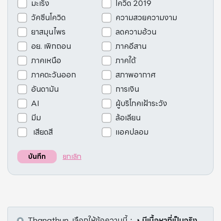
มะเร็ง
โควิด 2019
วัคซีนโควิด
ความสวยความงาม
ยาสมุนไพร
ลดความอ้วน
อย. เพิกถอน
ภาคอีสาน
ภาคเหนือ
ภาคใต้
ภาคตะวันออก
สภาพอากาศ
อันดามัน
การเงิน
AI
ผู้บริโภคเฝ้าระวัง
มีม
ล้อเลียน
เสียดสี
แอคปลอม
ยกเลิก
บันทึก
Thanathun.
เลือกให้ข้อความนี้
：
◑ มีเนื้อหาที่เป็นจริง