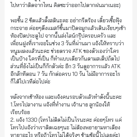
ไปหาว่าติดจากไหน คิดซะว่าออกไปตากฝนมาเนอะ)
พอขึ้น 2 ขีดแล้วตั้งสตินะคะ อย่ากรีดร้อง เดี๋ยวเชื้อฟุ้ง
กระจาย ค่อยๆดึงแมสก์ขึ้นมาปิดจมูกแล้วเดินเงียบๆเข้า
ห้องปิดประตูไป จากนั้นส่งไลน์กรุ๊ปครอบครัว และ
เพื่อนฝูงที่เราเจอในช่วง 3 วันที่ผ่านมา แจ้งให้ทราบว่า
หนูมงลงแล้วนะคะ ช่วยตรวจ ATK ของตัวเองว่าใคร
เป็นบ้าง ใครที่เป็น ก็ทำแบบเดียวกันตามสเต็ปถัดไป
ส่วนที่ยังไม่เป็นก็กักตัวค่ะ อีก 3 วันดูอาการแล้ว ATK
อีกสักทีตอน 7 วัน กักต่อครบ 10 วัน ไม่มีอาการอะไร
ก็ได้ไปเวทีต่อไปค่ะ
หลังจากเข้าห้อง และแจ้งคนรอบตัวแล้วทำดังนี้นะคะ
1.โทรไปลางาน แจ้งที่ทำงาน เจ้านาย ลูกน้องให้
เรียบร้อย
2. แจ้ง 1330 (โทรไม่ติดไม่เป็นไรนะคะ ค่อยๆโทร แค่
โทรไปแจ้งว่าเราติดเฉยๆนะ ไม่ต้องพยายามหาเตียง
หายาอะไร หรือถ้าโทรไม่ได้จริงๆ ข้ามข้อนี้ไปเลยค่ะ)