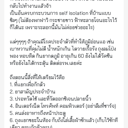
กลับไปทำงานแล้วจ้า
เป็นอันครบกระบวนการ self isolation ที่บ้านแบบ
ชิลๆ (ไม่ต้องพกฟาวิ กระชายขาว ฟ้าทะลายโจนอะไรไว้
ก็ได้นะ เพราะระลอกนี้มันไม่ค่อยช่วยอะไร)
แต่ๆๆๆๆ ถ้าคุณมีโรคประจำตัวที่ทำให้ภูมิอ่อนแอ เช่น
เบาหวานที่คุมไม่ดี น้ำหนักเกิน ไตวายเรื้อรัง ถุงลมโป่ง
พอง หอบหืด กินยากดภูมิ อายุเกิน 60 ยังไม่ได้วัคซีน
หรือยังไม่ได้กระตุ้น ติดต่อรพ.เลยค่ะ
ถึงตอนนี้สิ่งที่ให้เตรียมไว้คือ
1. ที่แยกเพื่อกักตัว
2. ยาสามัญประจำบ้าน
3. ปรอทวัดไข้ และที่วัดออกซิเจนปลายนิ้ว
4. อินเตอร์เน็ต โทรศัพท์ คอมพิวเตอร์ (อย่าลืมที่ชาร์จ)
5. คนส่งอาหารถึงหน้าประตู
6. ถุงแยกขยะในห้อง กับถังใส่เสื้อผ้าซักแล้ว (เก็บไว้ซักที
เดียว ตอนกักตัวครบ)