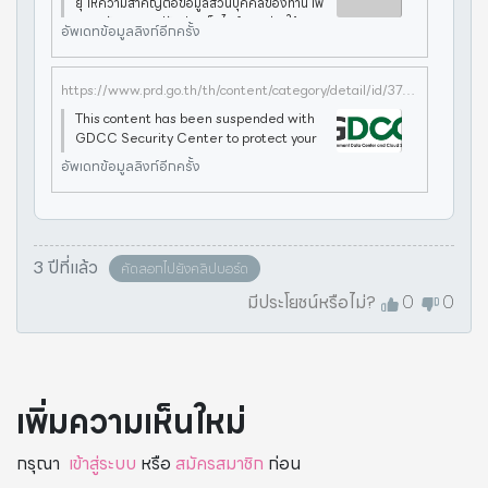
ยุ ให้ความสำคัญต่อข้อมูลส่วนบุคคลของท่าน เพื่
อการพัฒนาและปรับปรุงเว็บไซต์ หากท่านใช้บริก
อัพเดทข้อมูลลิงก์อีกครั้ง
ารเว็บไซต์นี้โดยไม่มีการปรับตั้งค่าใดๆ แสดงว่าท่า
นยินยอมที่จะรับ
https://www.prd.go.th/th/content/category/detail/id/37/iid/175639
This content has been suspended with
GDCC Security Center to protect your
website content URL: www.prd.go.th/t
อัพเดทข้อมูลลิงก์อีกครั้ง
h/content/category/detail/id/37/iid/1756
39 Message ID: 000422127369 Please
contact 0
3 ปีที่แล้ว
คัดลอกไปยังคลิปบอร์ด
มีประโยชน์หรือไม่?
0
0
เพิ่มความเห็นใหม่
กรุณา
เข้าสู่ระบบ
หรือ
สมัครสมาชิก
ก่อน