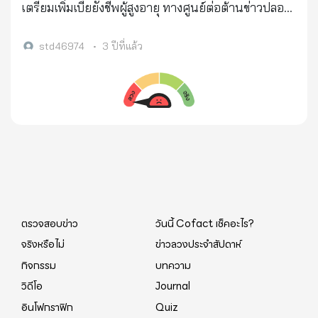
เตรียมเพิ่มเบี้ยยังชีพผู้สูงอายุ ทางศูนย์ต่อต้านข่าวปลอม
ได้ดำเนินการตรวจสอบข้อเท็จจริงร่วมกับกรมกิจการผู้
สูงอายุ กระทรวงการพัฒนาสังคมและความมั่นคงของ
std46974
•
3 ปีที่แล้ว
มนุษย์ พบว่าเนื้อหาดังกล่าว เป็นข้อมูลเท็จ
ตรวจสอบข่าว
วันนี้ Cofact เช็คอะไร?
จริงหรือไม่
ข่าวลวงประจำสัปดาห์
กิจกรรม
บทความ
วิดีโอ
Journal
อินโฟกราฟิก
Quiz