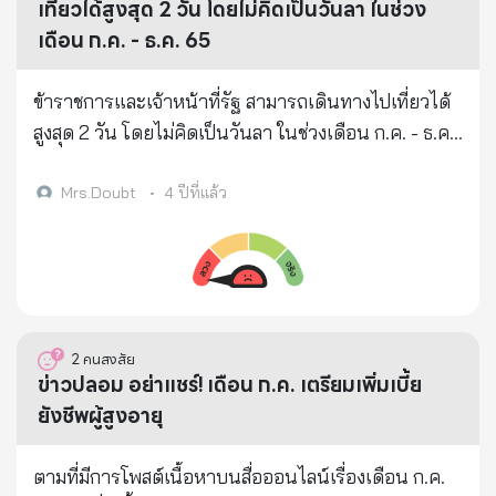
ว่าจะมาจากช่องทางใด ขออย่าได้หลงเชื่อ และขอความ
เที่ยวได้สูงสุด 2 วัน โดยไม่คิดเป็นวันลา ในช่วง
ร่วมมือไม่ส่งต่อ หรือแชร์ข้อมูลดังกล่าวต่อในช่องทางสื่อ
เดือน ก.ค. - ธ.ค. 65
สังคมออนไลน์ต่างๆ เพื่อไม่เป็นการสร้างความสับสนและ
เข้าใจผิดแก่ประชาชนในวงกว้าง
ข้าราชการและเจ้าหน้าที่รัฐ สามารถเดินทางไปเที่ยวได้
สูงสุด 2 วัน โดยไม่คิดเป็นวันลา ในช่วงเดือน ก.ค. - ธ.ค.
65
Mrs.Doubt
•
4 ปีที่แล้ว
2
คนสงสัย
ข่าวปลอม อย่าแชร์! เดือน ก.ค. เตรียมเพิ่มเบี้ย
ยังชีพผู้สูงอายุ
ตามที่มีการโพสต์เนื้อหาบนสื่อออนไลน์เรื่องเดือน ก.ค.