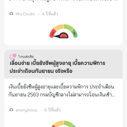
โซน C ช่วงหยุดยาวเดือน ก.ค. 2565 ระหว่างวันที่ 13-14
และ 28 ก.ค. 2565 รองรับการเดินทางปชช. . พร้อมเปิด
Mrs.Doubt
•
4 ปีที่แล้ว
ทาง ช่วงสีคิ้ว–ขามทะเลสอ วิ่งฟรี‼️ทั้งขาเข้า - ขาออก รวม
9 วัน . อ่านต่อ :
http://www.realnewsthailand.net/article/24795/
. แจ้งเบาะแสข่าวปลอม inbox ข่าวจริงประเทศไทย :
http://m.me/realnewsthailand "ถูกต้อง รวดเร็ว เชื่อ
1
คนสงสัย
ถือได้" ข่าวจริงประเทศไทย #ข่าวจริงประเทศไทย #ฟรี
เลื่อนจ่าย เบี้ยยังชีพผู้สูงอายุ เบี้ยความพิการ
ทางด่วน #วันหยุดยาว #Vacation #เข้าพรรษา #วัน
ประจำเดือนกันยายน จริงหรือ
เฉลิมพระชนมพรรษา
เงินเบี้ยยังชีพผู้สูงอายุและเบี้ยความพิการ ประจำเดือน
กันยายน 2563 กรมบัญชีกลางไม่สามารถโอนเงินเข้า
บัญชีผู้มีสิทธิ์รับเงินและโอนเข้าบัญชีขององค์กรปกครอง
ส่วนท้องถิ่นได้ภายในกำหนดเวลาภายในวันที่ 10
anonymous
•
6 ปีที่แล้ว
กันยายน 2563 เนื่องจากติดขัดขั้นตอน เรื่องการจัดสรร
งบประมาณ ไป - กลับ ระหว่างกรมบัญชีกลาง และกรมส่ง