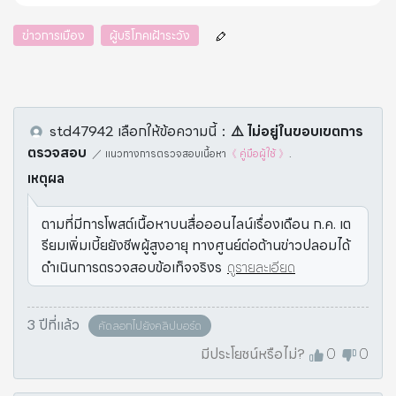
ข่าวการเมือง
ผู้บริโภคเฝ้าระวัง
std47942
เลือกให้ข้อความนี้
：
⚠️️ ไม่อยู่ในขอบเขตการ
ตรวจสอบ
／
แนวทางการตรวจสอบเนื้อหา
《 คู่มือผู้ใช้ 》
.
เหตุผล
ตามที่มีการโพสต์เนื้อหาบนสื่อออนไลน์เรื่องเดือน ก.ค. เต
รียมเพิ่มเบี้ยยังชีพผู้สูงอายุ ทางศูนย์ต่อต้านข่าวปลอมได้
ดำเนินการตรวจสอบข้อเท็จจริงร
ดูรายละเอียด
3 ปีที่แล้ว
คัดลอกไปยังคลิปบอร์ด
มีประโยชน์หรือไม่?
0
0