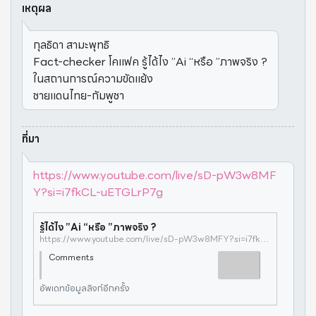
เหตุผล
กุลธิดา สามะพุทธิ
Fact-checker โคแฟค รู้ได้ไง ”Ai “หรือ ”ภาพจริง ?
ในสถานการณ์ความขัดแย้ง
ชายแดนไทย-กัมพูชา
ที่มา
https://www.youtube.com/live/sD-pW3w8MF
Y?si=i7fkCL-uETGLrP7g
รู้ได้ไง ”Ai “หรือ ”ภาพจริง ?
https://www.youtube.com/live/sD-pW3w8MFY?si=i7fkCL-uETGLrP7g
Comments
อัพเดทข้อมูลลิงก์อีกครั้ง