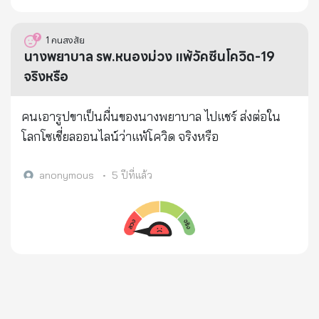
การได้คุยเปิดใจ กับคนขายเห็ดหรือคนเพาะเห็ดขาย
คุณมนัสมีอาชีพขายเห็ด ขายส่งต่อกับพ่อค้าแม่ค้าต่าง ๆ
1
คนสงสัย
ทั่วประเทศ ทำมาจนเข้าปีที่ 20 สิ่งหนึ่งที่รู้ในใจคือ จะไม่
นางพยาบาล รพ.หนองม่วง แพ้วัคซีนโควิด-19
ให้ลูกและครอบครัวตัวเองกินเห็ดที่ขายเลย จนกระทั่งผล
จริงหรือ
ที่สุด....ร่างกายตัวเองทรุด หมดเรี่ยวหมดแรง ทั้งที่ไม่มี
โรคประจำตัว เป็นมาแบบนี้มาเป็นเดือน ๆ จนไปให้หมอ
คนเอารูปขาเป็นผื่นของนางพยาบาล ไปแชร์ ส่งต่อใน
ตรวจร่างกาย หมอบอกว่ามีเชื้อมะเร็งในกระแสเลือด แต่
โลกโซเชี่ยลออนไลน์ว่าแพ้โควิด จริงหรือ
หาจุดที่เป็นไม่เจอ แต่ฟังจากหมอพูดว่า มะเร็งถ้าเป็น
ระยะที่ 1 หรือที่ 2 คงไม่พบ นี่อาจจะเป็นระยะ 3 หรือ 4
anonymous
•
5 ปีที่แล้ว
แต่หมอก็ยังเช็คไม่ได้ว่าเป็นตรงไหน คุณมนัสก็กลับบ้าน
มาด้วยใจหดหู่หมดกำลังใจ แต่มีลูกที่น่ารักถึง 7 คน มี
ภรรยาที่น่ารัก แม่พ่อและญาติที่รักอีกหลายชีวิต ที่จะ
ทำให้ต้องสู้กับโรคร้าย จนกระทั่งคุณมนัสได้เปิดใจ เล่า
ให้ฟังถึงเรื่องราวที่ไม่เคยเล่าให้ใครฟังมาก่อนเลยคือ
สาเหตุที่ทำให้เป็นมะเร็ง คือน่าจะมาจากสาเหตุ จากการ
สูดดมสารในตัวเห็ดที่ตัวเองต้องทำขายทุกวันนั้นเอง เรา