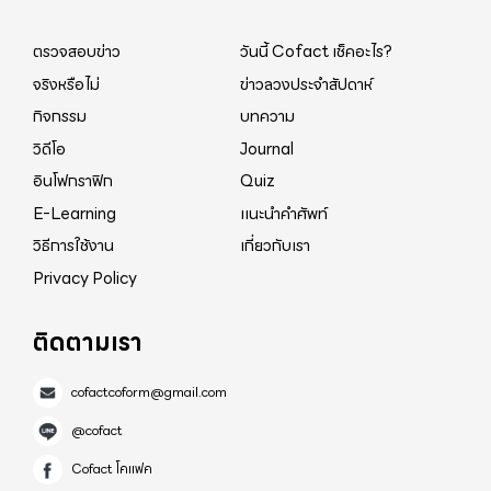
ถามว่าทำไมถึงทำให้คิดอย่างนั้น คุณมนัสเลยเล่าให้ฟัง
ว่า การปลูกเห็ดนางฟ้าหรือเห็ดเข็ม จะต้องใช้ยาฆ่า
ตรวจสอบข่าว
วันนี้ Cofact เช็คอะไร?
หนอนหรือยาฆ่าแมลง และต้องใช้เป็นจำนวนมากทุกร
จริงหรือไม่
ข่าวลวงประจำสัปดาห์
อบ ที่ต้องการผลผลิตที่มากและดี ต้องไม่ให้มีหนอนและ
กิจกรรม
บทความ
แมลง แล้วคุณมนัสไม้รู้หรือถึงได้เอามาขาย คุณมนัส
วิดีโอ
Journal
ตอบรู้ครับ เลยไม่ให้คนในครอบครัวกินเลย รวมทั้งเพื่อน
อินโฟกราฟิก
Quiz
พ้องที่ตัวเองรักก็ไม่แนะนำให้กิน เพื่อนบางคนถามผมว่า
E-Learning
แนะนำคำศัพท์
ทำไมไม่เอาเห็ดมาฝากบ้าง ทั้งที่มีอาชีพขายส่งเห็ด ในใจ
วิธีการใช้งาน
เกี่ยวกับเรา
ผมรู้แต่ไม่รู้จะตอบเพื่อนว่าไง แต่ไม่เคยเอาเห็ดนางฟ้า
Privacy Policy
ไปฝากใครเลย จนมาวันนี้เหมือนกับว่า สิ่งที่เจอจะเป็น
เวรกรรมที่เราไม่ได้ตั้งใจหรือไม่ ที่มาทำให้เป็นมะแร็ง ทั้ง
ติดตามเรา
ที่ไม่ได้กินเห็ดนางฟ้า ครอบครัวก็ไม่เคยกินเห็ดนางฟ้า
หรือเห็ดเลย แต่ส่งขายให้คนกินทั้งประเทศ เวรกรรมจะ
cofactcoform@gmail.com
มาย้อนที่หรือไม่ จึงถามไปว่าทำไมถึงคิดอย่างนั้น คุณ
@cofact
มนัสเล่าต่อว่า ก่อนที่จะเป็นแบบนี้ เขาได้เห็นเจ้าของโรง
Cofact โคแฟค
เพาะเห็ด ที่ส่งเห็ดมาให้เป็นประจำ เป็นมะแร็งเต้านม