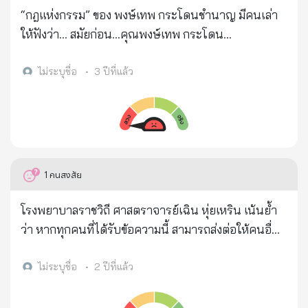
“กฎแห่งกรรม” ของ พงษ์เทพ กระโดนชำนาญ มีคนเล่า
ให้ฟังว่า... สมัยก่อน...คุณพงษ์เทพ กระโดน
ชำนาญ...ศิลปินเพลงเพื่อชีวิต.. > แกอยู่ในป่า...กับเพื่อน
๕ ~ ๖ คน...ทุกวันก็จะเปลี่ยนเวรกัน...ล่าสัตว์ป่า...มาทำ
ไม่ระบุชื่อ
•
3 ปีที่แล้ว
อาหาร > วันหนึ่ง...เป็นเวรของคุณพงษ์เทพ คว้าปืน
ยาว...สะพายบ่า.เดินเข้าป่าไป... > อาหารโปรดของคุณ
พงษ์เทพ.....คือแกงเนื้อลิง... > พอเดิน เข้าป่าไปได้สักพัก.
เห็นลิงตัวหนึ่ง...นั่งอยู่บนต้นไม้...หันหลังให้.. > แกก็รีบ
ยกปืนประทับบ่า...ยิงเปรี้ยง...ไปที่ตัวลิง.. > เหตุการณ์
1
คนสงสัย
แปลกประหลาดได้เกิดขึ้น... > ปกติ...ลิงพอถูกยิง..จะหล่น
ตุ๊บ...จาก ต้นไม้ทันที... แต่ลิงตัวนี้...นั่งจับกิ่งไม้เฉย...ไม่
โรงพยาบาลราชวิถี ศาสตราจารย์เฉิน หุ่ยเหริน เน้นย้ำ
หล่นลงมา... > จะว่ายิงไม่ถูก...ก็ไม่น่าเป็นไปได้...เพราะ
ว่า หากทุกคนที่ได้รับข้อความนี้ สามารถส่งต่อให้คนอื่น
คุณพงษ์เทพ...แกยิงปืนแม่น... > ระยะแค่นี้ เป้าใหญ่
ได้สิบคน รับรองว่าจะมีชีวิตหนึ่งอย่างน้อยที่จะได้รับการ
ขนาดนี้...ไม่พลาดแน่นอน... > ในขณะที่กำลังสงสัยอยู่
ช่วยชีวิต... ฉันได้ทำส่วนของฉันแล้ว หวังว่าคุณจะช่วยทำ
ไม่ระบุชื่อ
•
2 ปีที่แล้ว
นั้น...ลิงตัวที่ถูกยิง...ร้องโหยหวน...เสียงดังมาก..... > ฝูงลิง
ส่วนของคุณด้วย ขอบคุณ! 🍋 น้ำมะนาวร้อนสามารถ
ที่แยกย้ายกันออกหากินอยู่บริเวณใกล้ ๆ ... วิ่งแห่กันเข้า
ช่วยชีวิตคุณได้ตลอดไป 🍋 ถึงจะยุ่งแค่ไหนก็ต้องดู แล้ว