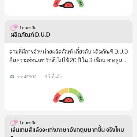
มาหาลิงตัวที่ถูกยิง > แล้วร้องโหยหวน...เหมือนกันหมด...
บอกคนอื่น ส่งต่อความรักออกไป! 🍋 น้ำมะนาวร้อน -
> แกตกใจ...ยืนตกตะลึง...ไม่รู้ว่าเกิดอะไรขึ้น... > สัก
ฆ่าเซลล์มะเร็งเท่านั้น! 🍋 หั่นมะนาว 2-3 ชิ้นบางๆ ใส่ใน
ครู่...ลิงตัวที่ถูกยิง. โยนวัตถุเล็ก ๆ...สีดำ ๆ..ชิ้นหนึ่ง...ให้
แก้ว เติมน้ำร้อน มันจะกลายเป็น "น้ำด่าง" ดื่มทุกวัน จะ
1
คนสงสัย
กับลิงตัวที่อยู่ใกล้ที่สุด... > แล้วก็หล่นตุ๊บ...ลงมาจาก
เป็นประโยชน์ต่อทุกคน 🍋 น้ำมะนาวร้อนสามารถปล่อย
ผลิตภัณฑ์ D.U.D
ต้นไม้... > คุณพงษ์เทพ...รีบวิ่งไปดู...ลิงถูกยิงเข้าที่หลัง...
สารต้านมะเร็งที่ขมขื่น ซึ่งเป็นความก้าวหน้าใหม่ในการ
ทะลุหน้าอก...เลือดแดงฉาน..เต็มตัว... > คุณพงษ์เทพ
รักษามะเร็งในวงการแพทย์ น้ำมะนาวแช่แข็งมีแค่
ตามที่มีการจำหน่ายผลิตภัณฑ์ เกี่ยวกับ ผลิตภัณฑ์ D.U.D
เห็นแล้ว...ต้องเบือนหน้าหนี... > ลิงที่ตกลงมาเป็นลิงแม่
วิตามินซี เหมือนกับมะเขือเทศที่ต้องปรุงสุกถึงจะมีไลโค
คืนความอ่อนเยาว์กลับไปได้ 20 ปี ใน 3 เดือน ทางศูนย์
ลูกอ่อน...ขณะที่ถูกยิง.เธอกำลังให้นม ลูก... > ลูกตัว
ปีน 🍋 น้ำมะนาวร้อนมีผลต่อซีสต์และเนื้องอก ได้รับการ
ต่อต้านข่าวปลอมได้ดำเนินการตรวจสอบข้อเท็จจริงกับ
น้อย...กำลังดูดนมอย่างมีความสุข... > ทันทีที่ถูกยิง..ถ้า
พิสูจน์ว่าสามารถรักษามะเร็งทุกประเภทได้ 🍋 การใช้
สำนักงานคณะกรรมการอาหารและยา (อย.) กระทรวง
std47602
•
3 ปีที่แล้ว
เป็นลิงตัวอื่น... จะหล่นตุ๊บ...ลงจากต้นไม้..... > แม่ลิงตัว
สารสกัดจากมะนาวในการรักษา จะทำลายเซลล์มะเร็ง
สาธารณสุข พบว่าประเด็นดังกล่าวนั้น เป็นข้อมูลเท็จ
นี้...ยังหล่นไม่ได้...ยังตายไม่ได้.. > เพราะเธอยังมีภารกิจ
เท่านั้น ไม่ส่งผลกระทบต่อเซลล์ที่มีสุขภาพดี 🍋 นอกจาก
กรณีผลิตภัณฑ์ D.U.D ที่ใช้ข้อความโฆษณาแสดง
ใหญ่หลวงที่ต้องทำ...คือ... > รักษาชีวิตลูกน้อย...ให้พ้น
นี้... กรดมะนาวและฟลาโวนอยด์ในน้ำมะนาว สามารถ
สรรพคุณของผลิตภัณฑ์ว่าสามารถคืนความอ่อนเยาว์
อันตราย... > เธอกัดฟัน...โหนกิ่งไม้ไว้.แม้จะเจ็บปวดแทบ
ปรับความดันโลหิต ป้องกันการเกิดลิ่มเลือดในหลอด
กลับไปได้ 20 ปี ใน 3 เดือนนั้น ทางสำนักงานคณะ
ขาดใจ... > มองดูเลือดที่ไหลหยดเป็นทาง ด้วยความ
เลือดดำลึก ปรับการไหลเวียนของเลือด ลดการเกิดลิ่ม
กรรมการอาหารและยา (อย.) ได้ตรวจสอบผลิตภัณฑ์ดัง
1
คนสงสัย
ตกใจ... > พยายามรวบรวมพละกำลังที่ยังพอมี! เหลือ
เลือด อ่านเสร็จแล้ว บอกคนอื่น ครอบครัว เพื่อน ส่งต่อ
กล่าวและชี้แจงว่า ผลิตภัณฑ์ D.U.D จดแจ้งเป็นเครื่อง
เล่นเกมส์แล้วจะเก่งภาษาอังกฤษมากขึ้น จริงไหม
ทั้งหมด... > ตะโกนสุดเสียง...ร้องเรียก.ฝูงลิงเข้ามาใกล้ ๆ..
ความรักออกไป! ดูแลสุขภาพของตัวเองให้ดีนะคะ 🙏🏻