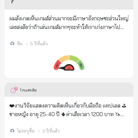
สำอาง สำหรับบำรุงผิว มีเลขที่ใบจดแจ้ง 12-1-
?
> แล้วก็ฝากฝัง...ให้เลี้ยงลูกน้อยแทนเธอ > หลังจากโยน
💖
6300050347 และจากการตรวจสอบเว็บไซต์ขาย
ลูกให้จ่าฝูงแล้ว...มองดูลูก...ถูกพาไป จนลับสายตาแล้ว..
ผลิตภัณฑ์ D.U.D ได้ระบุสรรพคุณของผลิตภัณฑ์ว่า
ผมสังเกตเห็นเกมส์ส่วนมากจะมีภาษาอังกฤษซะส่วนใหญ่
แน่ใจว่า...ลูกปลอดภัยแล้ว... > จึงหลับตา...แล้วหล่นลง
ผลิตภัณฑ์ดังกล่าวสามารถฟื้นฟู คืนความอ่อนเยาว์ให้แก่
เลยสงสัยว่าถ้าเล่นเกมส์มากๆจะทำให้เราเก่งภาษาไป
มา.....ตาย.. คุณพงษ์เทพ...ก้มมองหน้าลิง..แล้วร้องไห้... >
ผิวหน้า ลบริ้วรอยทันตาเห็น ลดอายุลงไปจากเดิม 20 ปี
ด้วยหรือเปล่าครับ ?
เพราะที่เบ้าตาลิง...มีหยดน้ำตาใส ๆ. กำลังไหลริน... >
ใน 3 เดือน และกล่าวอ้างว่า เจ้าของผลิตภัณฑ์ดัง
ห๊ะ
•
5 ปีที่แล้ว
คุณพงษ์เทพ..รีบเดินกลับที่พัก...เอาปืนไปเผาทิ้ง...ไม่
ยอมออกล่าสัตว์อีกเลยตลอดชีวิต.. > และภาพความรักที่
ยิ่งใหญ่..ของแม่ลิง...ที่มีต่อลูกน้อย ...... > เป็นแรงบันดาล
ใจ. ให้พงษ์เทพ...แต่งเพลงขึ้นมาเพลงหนึ่ง... > ชื่อว่า...
“ลิงทะโมน” > เพื่อยกย่อง...เชิดชู...คุณค่าของความรัก...ที่
1
คนสงสัย
แม่...มีต่อลูก พงษ์เทพต้องเผชิญชตากรรมตามสนองคือ
เป็นมะเร็งขั้นรุนแรงที่ตับ ไปผ่าตัดที่ รพ.กรุงเทพ มี
❤️งานวิจัยแสดงความคิดเห็นเกี่ยวกับมือถือ แทปเลต ⛳️
ทรัพย์สินขายเกือบหมด ตอนนี้เหลือบ้านเพียงแห่งเดียวที่
ชายหญิง อายุ 25-40 ปี 🌵ค่าเสียเวลา 1200 บาท 🦄
ปากช่องพออยู่อาศัย โรคร้ายปะทุยังไม่หายนอนรอ
เป็นคนทันสมัย สนใจเทคโนโลยีใหม่ๆ 🎉 สนใจส่งข้อมูล
วันดับก็น่าสงสาร เพื่อน ๆ วงคาราบาวก็ไปเยี่ยมพร้อม
เพิ่มเติม ชื่อ อายุ อาชีพ มือถือ/แทปเลตที่ใช้ รูปถ่าย เบอร์
ไม่ระบุชื่อ
•
3 ปีที่แล้ว
กัน นี่คือเหตุการณ์ที่เกิดขึ้นจริงครับ