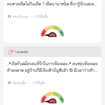
ภายในเวลาไม่กี่นาทีนั่นเอง จึงขอเตือนให้ทุกคน
คนขายเห็ดไม่กินเห็ด ? เห็ดนานาชนิด ที่เรารู้จักและคน
ระมัดระวัง และพยายามอย่าให้ข้อมูลส่วนตัวกับใคร หาก
ก็ชอบกิน เพราะรสชาติที่อร่อยกินง่าย และเรารู้แต่
มีการแจ้งเตือนเข้ามาในโทรศัพท์ โดยเฉพาะที่เกี่ยวกับ
ประโยชน์ที่มีอยู่ในเห็ดมากมาย แต่เราไม่เคยรู้ถึง....ผล
Mrs.Doubt
•
5 ปีที่แล้ว
ธุรกรรมทางการเงิน อย่าลืมอ่านข้อความที่แจ้งมาอย่าง
เสียของเห็ด หมายเหตุ เห็ดที่พูดถึงนั้นไม่ได้หมายถึง ทุก
ละเอียด หากอ่านแล้วไม่เข้าใจก็ยังไม่ต้องตอบตกลง
โรงเพาะเห็ดหรือเห็ดทั้งหมด แต่เราจะแน่ใจได้อย่างไร
เพราะไม่แน่ว่าการแตะหน้าจอเพียงครั้งเดียว อาจจะ
ว่า เห็ดชนิดใดที่ปลอดภัย จึงอยากให้ทุกคนโปรด
ทำให้เงินในบัญชีถูกถอนออกจนหมดก็ได้ เครดิตข้อมูล
ใคร่ครวญพิจารณา ยังไม่มีนักวิชาการคนใด พูดถึงผล
และภาพ : เฟซบุ๊ก กองปราบปราม (กฎหมายตำรวจและ
เสียของเห็ด เราจะรู้กันแต่ประโยชน์ของเห็ด โดยเฉพาะ
1
คนสงสัย
พนักงานสอบสวน by ภูมิรพี ผลาภูมิ)✅
ถ้าเรากินเห็ด 3 ชนิดจะช่วยป้องกันมะเร็งและมีผลดีต่อ
สุขภาพ แต่เราไม่เคยรู้ที่มาที่ไป จากผลเสียที่ติดมากับ
📍เปิดรับสมัครคนที่รักในการฟังเพลง📍 คนชอบฟังเพลง
เห็ดเลย จนมาวันนี้ ได้คุยกับคนขายเห็ดโดยเฉพาะเห็ด
ห้ามพลาด อยู่บ้านก็มีเงินเข้าบัญชีแล้ว 🤑 มีเวลาว่างห้าม
นางฟ้า วันนี้เรื่องราวที่จะมาเล่า. คำพูดคือความจริงทุก
พลาด ใช้เวลาว่างให้เกิดรายได้ 💐 งานPART TIME 💐
คำ ถ้าผู้อ่านช่วยส่งต่อเอาบุญ จะเป็นประโยชน์อย่างมาก
ขอคนพร้อมเริ่มงานได้เลย 🍬 นักเรียน นักศึกษา ว่าง
ไม่ระบุชื่อ
•
3 ปีที่แล้ว
ขอให้ทุกคนที่ชอบกินเห็ด ได้ป้องกันที่ตัวเรา ว่าเราควร
งานก็ทำได้ 🍬 งานฟังเพลง ดูคลิป จาก You Tube/Joox
จะกินเห็ดต่อไปหรือจะเลิกกินเห็ด จะได้ป้องกันตนเอง
📌สนใจแอด LINE : @734ppovc นะคะ
จากโรคร้ายที่จะตามมาจากรูปแบบที่เราคาดไม่ถึง จาก