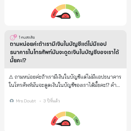
โทรมาที่ ไอดี nangzin12 ได้เลยค่ะ🙇🏻‍♀️🙏🏻
https://youtu.be/U2jGXwBDClk
1
คนสงสัย
ถามหน่อยค่ะถ้าเรามีเงินในบัญชีแต่ไม่มีแอป
ธนาคารในโทรศัพท์มันจะดูดเงินในบัญชีของเราได้
มั้ยคะ⁉️
⚠️ ถามหน่อยค่ะถ้าเรามีเงินในบัญชีแต่ไม่มีแอปธนาคาร
ในโทรศัพท์มันจะดูดเงินในบัญชีของเราได้มั้ยคะ⁉️ คำ
ตอบ : โดนได้ครับ ถ้าบอกเลขบัญชี + เลขประชาชน +
เลขโทรศัพท์มือถือ ให้เขาไป เขาจะไปเปิดบัญชี wallet
Mrs.Doubt
•
3 ปีที่แล้ว
หรือกระเป๋าเงิน ผูกกับบัญชีธนาคารเรา และโอนเงิน
ออกไป เข้าบัญชี wallet ‼️ วิธีการคนร้าย 1. คนร้ายจะเข้า
มาทำทีเป็นลูกค้าขอซื้อของออนไลน์ และขอเลขบัตร