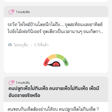
ประชาชน เบอร์โทรศัพท์ และข้อมูลส่วนบุคคลอื่น ๆ ใน
บัตรประชาชนของผู้เสียหาย 2. คนร้ายจะนำเอาข้อมูล
1
คนสงสัย
ส่วนบุคคลเหล่านั้น ไปเปิดบัญชีกระเป๋าเงิน
อิเล็กทรอนิกส์ (E-Wallet) ขึ้นมาใหม่ และตั้งค่าบัญชี E-
ระวัง! ไฟไหม้บ้านโดยนึกไม่ถึง.... จุดสะท้อนแสงอาทิตย์
Wallet ให้เชื่อมกับบัญชีธนาคารผู้เสียหาย 3. หลังจาก
ไปยังไม้เฟอร์นิเจอร์ จุดเดียวเป็นเวลานานๆ จนเกิดการ
นั้นผู้เสียหายจะได้รับการแจ้งเตือนผ่านโทรศัพท์มือถือ
ลุกไหม้ ดีที่ลูกสาวเห็นได้ทันก่อน เพราะวันนี้ไม่ได้ออกไป
ในทำนองว่า "คุณต้องการที่จะให้บัญชีธนาคารของคุณ
ไหน ไม่งั้นเกิดโศกนาฏกรรมแน่ๆ.... (เกิดเหตุช่วงก่อน
ไม่ระบุชื่อ
•
5 ปีที่แล้ว
เชื่อมต่อกับกระเป๋าเงินอิเล็กทรอนิกส์หรือไม่" ซึ่งการแจ้ง
เที่ยงวันที่ 14 กุมภาพันธ์ 2564) บุญรักษา พระคุ้มครอง
เตือนมีข้อความค่อนข้างยาว ทำให้ผู้เสียหายหลายรายไม่
โดยแท้
อยากอ่าน และมองว่าไม่น่าจะมีอันตรายอะไรเกิดขึ้น 4.
เมื่อผู้เสียหายกด "ยอมรับ" หรือ "ตกลง" บน Mobile
Banking การเชื่อมระหว่างบัญชี Mobile Banking ของผู้
1
คนสงสัย
เสียหาย กับบัญชี E-Wallet ของคนร้ายก็จะสมบูรณ์ ดัง
คนปลูกเห็ดไม่กินเห็ด คนขายเห็ดไม่กินเห็ด เห็ดมี
นั้น จึงทำให้คนร้ายสามารถยักย้ายถ่ายโอนเงินออกจาก
อันตรายจริงหรือ
บัญชีธนาคารของผู้เสียหาย ผ่านช่องทาง Mobile
Banking ไปยังบัญชี E-Wallet ของคนร้ายจนหมด
คนชอบกินเห็ดต้องอ่านให้จบ คนปลูกเห็ดไม่กินเห็ด ?