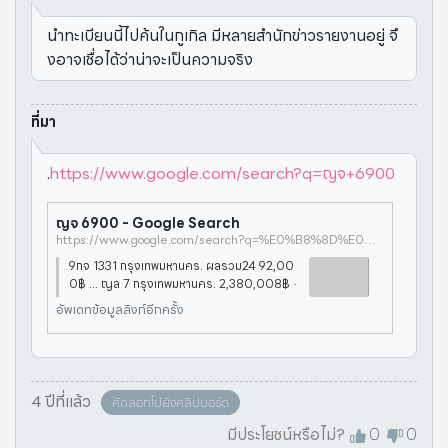
นำทะเบียนนี้ไปค้นในกูเกิล มีหลายสำนักข่าวรายงานอยู่ จึ
งอาจเชื่อได้ว่าน่าจะเป็นความจริง
ที่มา
.
https://www.google.com/search?q=ญจ+6900
ญจ 6900 - Google Search
https://www.google.com/search?q=%E0%B8%8D%E0%B8%88+6900
9กจ 1331 กรุงเทพมหานคร. ผลรวม24 92,00
0฿ ... ญล 7 กรุงเทพมหานคร. 2,380,008฿ ·
ฎห 22 กรุงเทพมหานคร ... 2ฒผ 5000 กรุงเท
อัพเดทข้อมูลลิงก์อีกครั้ง
พมหานคร. ผลรวม18 6,900฿.
4 ปีที่แล้ว
คัดลอกไปยังคลิปบอร์ด
มีประโยชน์หรือไม่?
0
0