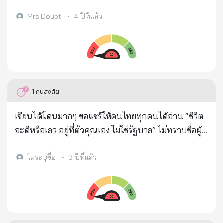
บริษัทในเขตอำเภกบางปะกง จ.ฉะเชิงเทรา กำลังเดิน
ทางจากบางปะกงมาหาแม่ ที่ อ.พนมสารคาม มีโทรศัพท์
Mrs.Doubt
•
4 ปีที่แล้ว
เข้ามาหาแม่ เบอร์ 095-6919-735 บอกว่าลูกคุณประสพ
อุบัติเหตุ รถชน ตอนนี้อยู่โรงพยาบาล ผมเป็นคู่กรณี ลูก
คุณขับรถชนลูกผมขาหัก ผมจะไปแจ้งความ แล้วก็ส่ง
โทรศัพท์ให้คุยกับลูก ลูกบอกว่า แม่อย่าให้เค้าไปแจ้ง
ความนะ ผมผิดเอง พูดหลายครั้ง แม่ ถามว่าทำไมเสียง
1
คนสงสัย
ไม่เหมือนลูก เขาก็ตอบว่าปากฉีกพูดไม่ถนัด แล้วก็แน่น
หน้าอกหายใจไม่สะดวก โทรศัพท์พังหมดเลย แม่ก็ตกใจ
เขียนได้โดนมากๆ ขอแชร์ให้คนไทยทุกคนได้อ่าน “ชีวิต
มาก (แม่คิดจะโทรหาลูกเลยไม่ได้โทร) อยู่ รพ.บางปะกง
จะดีหรือเลว อยู่ที่ตัวคุณเอง ไม่ใช่รัฐบาล” ไม่ทราบชื่อผู้
ปิยะเวทแล้วคู่กรณีก็บอกว่าไม่คุยแล้วจะไปแจ้งความ
เขียน…แต่เขียนสะท้อนความจริงได้ดีมาก วันนี้ ผมอยาก
อย่างเดียว คู่กรณีบอกว่าลูกผมขาหัก ผมขอค่ารักษา
ให้คุณเปิดใจเป็นกลาง มองโลกแห่งความเป็นจริง แล้ว
ไม่ระบุชื่อ
•
3 ปีที่แล้ว
10,000.- บาทแล้วจะจบให้ จะไม่ไปแจ้งความ แม่เห็นว่า
อ่านสิ่งที่ผมเขียน... ประชาชน เรียกร้องหา การพัฒนาที่ดี
ลูกเพิ่งเข้างานไม่อยากให้มีเรื่อง แล้วก็ส่งเลขที่บัญชีมาให้
เศรษฐกิจที่ดี ชีวิตที่ดี สวัสดิการที่ดี สิ่งแวดล้อมที่ดี ขอให้
แล้วแม่ก็โอนเงินให้ไปตามนั่น แล้วแม่โทรไปเช็คที่รพ.
ทุกคนรวยขึ้น มีความสุขมากขึ้น มีคนจนหมดไป แต่ตัว
ดังกล่าวไม่มีชื่อลูก เลยรู้ว่าถูกหลอก และได้ไปแจ้งความที่
เองกลับทำตัวตรงข้าม คือ ไม่ได้ทำอะไรให้ดีขึ้น อยากให้