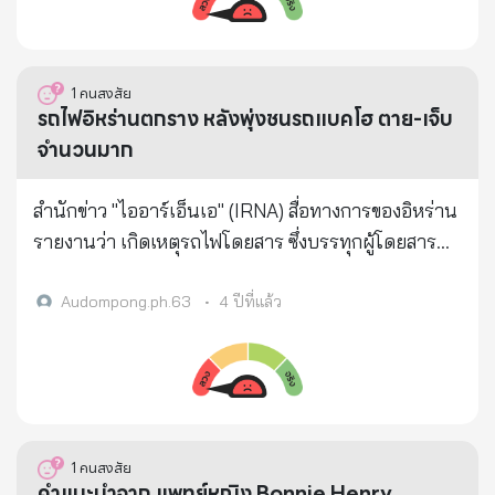
เกียจทำ กู้เงินมาขายอาหาร ขายไม่เป็น ทำไม่สะอาด ทำ
บิดงอ นายสมชัย อายุ 35 ปี สามีนางสำราญ บอกว่า โชค
ก้าวไกล ขึ้นมาเป็นรัฐบาล ก็ต้องยินดีด้วย และ ปล่อยให้
ไม่อร่อย ปากไม่ดี พอเจ๊ง ก็โทษรัฐบาล โทษเศรษฐกิจ
ดีที่ลูกชายคนเล็กวัย 5 ขวบ นอนอยู่บนชั้น 2 ตื่นขึ้นมา
ระบบมันเดินไป แต่สิ่งที่จะเกิดขึ้นต่อไปแบบค่อยๆซึมเข้า
โทษอากาศมันร้อน ฝนมันตก โทษคนไม่เดิน แต่ไม่เคย
เห็นเปลวเพลิงลุกไหม้ จึงรีบวิ่งลงมาเรียกพี่ชายวัย 13 ปีให้
มาคือการ ล่าอาณานิคมแบบใหม่ของสหรัฐอเมริกา และ
1
คนสงสัย
โทษตัวเอง เพราะไม่เคยมองเห็นตัวเอง ที่เป็นต้นเหตุ
ไปตามชาวบ้านมาช่วย ไม่เช่นนั้นนอนหลับเพลินอาจจะ
ประเทศตะวันตก วันนี้คือจุดเริ่มต้นเท่านั้นของการล่ม
รถไฟอิหร่านตกราง หลังพุ่งชนรถแบคโฮ ตาย-เจ็บ
ปัญหาทั้งปวง คนจน ที่ขยันก็มีเยอะ แต่ต้องฉลาด มี
ถูกไฟคลอกตายค่ากองเพลิงอย่างแน่นอน พี่ชายวัย 13 ปี
สลายของประเทศไทย ก้าวไกลได้อะไร --> ได้เงินและ
จำนวนมาก
สมองพัฒนา ใฝ่สูงใฝ่ก้าวไปข้างหน้า เป็นคนจนไม่ผิด
เล่าเหตุการณ์ให้ฟังว่า ตนอยู่ชั้นล่าง น้องมาเรียกให้วิ่งขึ้น
อำนาจ โดยไม่คำนึงถึงวิธีการ ถูกหรือผิด ชั่วหรือดี
แต่จนแล้วโง่ แถมขี้เกียจ เเบบนี้ผิด บางคนที่จน ไม่มีเงิน
ไปดู เห็นไฟลุกไหม้รุนแรงออกมาทางโทรทัศน์ที่ตั้งอยู่
พรรคก้าวไกลเป็นพรรคหนึ่งที่ได้ Fund จากประเทศ
สำนักข่าว "ไออาร์เอ็นเอ" (IRNA) สื่อทางการของอิหร่าน
จะเรียน ก็เรียนจบได้ด็อคเตอร์ ก็มีไม่น้อย มิใช่ เอาแต่มา
กลางบ้าน คาดว่าจะเป็นไฟฟ้าลัดวงจร ทำให้เกิดเหตุไฟ
อเมริกา ผ่านองค์กร มูลนิธิลับ ๆ หลายแห่ง ในการขับ
รายงานว่า เกิดเหตุรถไฟโดยสาร ซึ่งบรรทุกผู้โดยสาร
นั่งบ่น สิ่งนั้นไม่ดี สิ่งนี้ไม่ดี แต่ไม่เคยโทษตัวเอง ใครจะ
ไหม้ครั้งนี้ ซึ่งขณะเกิดเหตุตนอยู่กับน้อง 2 คน ส่วนพ่อ
เคลื่อนทางการเมือง เพื่อเปิดช่องให้อเมริกาสามารถ
จำนวน 348 คน ที่ออกเดินทางจากเมือง "ยาซด์" (Yazd)
มาช่วยได้ล่ะ แล้วทำไมคนจน ที่เค้ามีฐานะดีขึ้น ทำงาน
และแม่ออกไปทำงานแต่เช้า ตอนนี้ยังตามหาแมวที่เลี้ยง
แทรกแซงทางการเมืองไทยได้ สังเกตได้จากกลุ่ม NGO
เกิดพุ่งชนกับรถแบคโฮ ที่จอดอยู่ใกล้รางรถไฟ ซึ่งตั้งอยู่
Audompong.ph.63
•
4 ปีที่แล้ว
ด้วยสมอง และ มีสองมือเหมือนกัน ก็มีเยอะมากมายที่เขา
ไว้ทั้งหมด 10 ตัว ไม่รู้ถูกไฟไหม้ไปบ้างหรือเปล่า เพราะ
ต่างๆ ที่เข้ามาสนับสนุนการล้มล้างสถาบันฯ กลุ่มสิทธิ
ห่างจากเมือง "ทาบาส" (Tabas) ที่อยู่ห่างจากกรุง
ได้ดี มีความเจริญก้าวหน้า เพราะเค้าไม่มีข้ออ้างแบบ
ตามเจอได้เพียง 3 ตัวเท่านั้น ตนเป็นห่วงแมว เพราะ
มนุษยชนต่างๆ รวมถึงการนำทูตสหรัฐและ ประเทศ
"เตหะราน" ทางตะวันออกเฉียงใต้ประมาณ 550
คุณนั่นเอง - ด้านการศึกษา ไม่รู้เค้าเลี้ยงลูกกันยังไง เด็ก
เลี้ยงดูเหมือนเป็นเพื่อนเป็นสมาชิกในครอบครัวสำหรับ
ตะวันตกเข้ามา observe การประชุม สัมมนา หรือการ
กิโลเมตร เมื่อช่วงเช้าวันนี้ตามเวลาท้องถิ่น ส่งผลให้มีผู้
บางคนถึงไม่สนใจการเรียน ไม่ชอบมีการ บ้าน ไม่ชอบ
ด้านการช่วยเหลือทาง อบต.บ่อโพง และอำเภอนครหลวง
เคลื่อนไหวทางการเมืองต่างๆ มันคือการล่าอาณานิคม
เสียชีวิตอย่างน้อย 21 คน และบาดเจ็บ 37 คน โดย
การสอบเก็บคะแนน อ้างว่าเป็นต้นเหตุให้เกิด
ได้เข้ามาดูแลจัดหาเต็นท์ที่พักอยู่อาศัย และจะช่วยเหลือ
แบบใหม่ที่คนสมัยนี้ไม่ค่อยคำนึงถึง อเมริกาต้องการ
ทั้งหมด ถูกเร่งนำตัวส่งโรงพยาบาลใกล้เคียงแล้ว อย่างไร
1
คนสงสัย
ความเครียด ไม่ต้องการใส่เครื่องแบบ ไม่ต้องการไว้ผม
ซ่อมแซมบ้านเรือนตามระเบียบการช่วยเหลือของทาง
ทรัพยากรที่อุดมสมบูรณ์ ของประเทศ และ การนำ
ก็ตาม ทางเจ้าหน้าที่คาดว่า ยอดผู้เสียชีวิตอาจเพิ่มสูงขึ้น
คำแนะนำจาก แพทย์หญิง Bonnie Henry