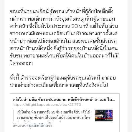
ขณะที่นายนพรัตน์ รู้ครอง เจ้าหน้าที่กู้ภัยป่อเต็กตึ๊ง
กล่าวว่า พอเดินทางมาถึงจุดเกิดเหตุ เห็นผู้ตายนอน
คว่ำหน้า จึงปั๊มหัวใจประมาณ 30 นาที แต่ไม่ทัน ส่วน
ซากรถเก๋งมีเศษหล่นเกลื่อนเป็นบริเวณทางยาวตั้งแต่
หน้าปากซอยไปยังซอยด้านใน และพบเศษชิ้นส่วนรถ
ตกหน้าบ้านหลังหนึ่ง จึงรู้ว่า รถของบ้านหลังนี้เป็นคน
ขับชน พยายามตะโกนเรียกให้คนในบ้านออกมาก็ไม่มี
ใครออกมา
ทั้งนี้ ตำรวจจะเรียกผู้ก่อเหตุขับรถชนแล้วหนี มาสอบ
ปากคำอย่างละเอียดเพื่อหาสาเหตุที่แท้จริงต่อไป
เก๋งใจอำมหิต ขับรถชนคนตาย หนีเข้าบ้านหน้าตาเฉย ใครเรียกก็ไม่ออก ปิดบ้านเงียบกริบ
https://hilight.kapook.com/view/221772
เก๋งใจอำมหิต ชนสาววัย 23 ขี่มอเตอร์ไซค์ดับแล้วไม่
ยอมลงมาดู ขับรถหนีไปจอดในบ้านหน้าตาเฉย ใคร
เรียกก็ไม่ยอมออกมา ปิดบ้านเงียบ
อัพเดทข้อมูลลิงก์อีกครั้ง