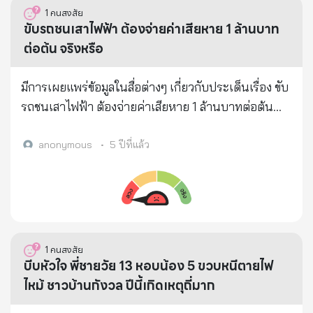
สถานีตำรวจพนมสารคาม ตำรวจบอกว่าเป็นเคสใหม่
ประเทศพัฒนา แต่ไม่เคยพัฒนาคุณภาพตัวเอง นายก
1
คนสงสัย
กรณีนี้ ถ้ามิจฉาชีพโทรไปหาแม่แล้วแม่กำลังอยู่กับลูกก็
คนไหน ก็แก้ปัญหาไม่ได้ ถ้าคนในประเทศยังขี้เกียจ ขาด
ขับรถชนเสาไฟฟ้า ต้องจ่ายค่าเสียหาย 1 ล้านบาท
ไม่โดนหลอกแต่มิจฉาชีพจะโดนด่า มันรอบครอบบอก
จิตสำนึก ขาดคุณธรรม ขาดสติ ไร้ปัญญา ไร้การศึกษา
ต่อต้น จริงหรือ
โทรศัพท์ลูกพังหมด ด้วยความตกใจไม่ทันตั้งสติจึงเสีย
หรือมีการศึกษาสูง แต่จิตสำนึกต่ำ คุณธรรมต่ำ คิดแต่
ทรัพย์ ขอแชร์ให้เรื่องนี้เป็นเรื่องสอนใจทุกท่าน หากตกใจ
จะด่าว่า โทษแต่คนอื่น ไม่เคยโทษตัวเอง หรือนอนรอ
มีการเผยแพร่ข้อมูลในสื่อต่างๆ เกี่ยวกับประเด็นเรื่อง ขับ
กับเหตุการณ์ใดๆก็ตาม ขอให้ทุกท่านได้ตั้งสติคิดช้าๆ
แต่ความหวัง ลมๆแล้งๆ หวังคนอื่นมาช่วย แต่ไม่เคยช่วย
รถชนเสาไฟฟ้า ต้องจ่ายค่าเสียหาย 1 ล้านบาทต่อต้น
อย่าเพิ่งตัดสินใจใดๆ ควรโทรหาญาติ หรือเพื่อนที่สนิท
ตัวเองอย่างจริงจัง ประเทศนี้ มีปัญหามาตั้งแต่ รากเหง้า
จริงหรือ
ให้ช่วยเหลือ จากครูตุ๊ สหกรณ์ออมทรัพย์ครู ฉช. 9
ของประเทศ เป็นศูนย์รวม ของคนจำ นวนไม่น้อย ที่จอม
anonymous
•
5 ปีที่แล้ว
พ.ค.65
'ขี้เกียจ' 'มักง่าย' และ 'รอคอยความหวัง' เห็นแก่ตัว เก่ง
แต่พูดเก่งแต่โพสต์ พอลงมือทำจริงๆ ก็ทำไม่ได้ อย่างที่
คุยโม้โอ้อวด จริงไหม? ต่อให้นายกรัฐมนตรี เก่งกาจแค่
ไหน แก้ปัญหาชาติได้ดีเพียงไร หรือ มีทีมงานไม่โกงกิน
แต่บางที ปัญหามาจากรากเหง้าของประเทศ ที่จริงๆแล้ว
1
คนสงสัย
แก้เท่าไหร่ ก็ไม่สำเร็จหรอก เพราะอาจจะต้องแก้ที่
บีบหัวใจ พี่ชายวัย 13 หอบน้อง 5 ขวบหนีตายไฟ
"คนในชาติก่อน" “จิตสำนึกที่ดี นั้น มีกันบ้างมั้ย” - ด้าน
ไหม้ ชาวบ้านกังวล ปีนี้เกิดเหตุถี่มาก
สถาบันครอบครัว เพราะความเคยชินของคนไทย ปลูกฝัง