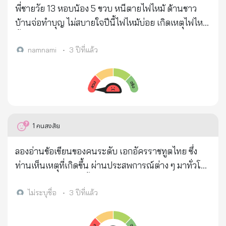
สั่งสอน ความมักง่าย ขาดความรับผิดชอบต่อสังคม เลี้ยง
พี่ชายวัย 13 หอบน้อง 5 ขวบ หนีตายไฟไหม้ ด้านชาว
เด็กตามมีตามเกิด บางคน แม้รวย ก็เลี้ยงดูลูกแบบตามใจ
บ้านจ่อทำบุญ ไม่สบายใจปีนี้ไฟไหม้บ่อย เกิดเหตุไฟไหม้
จนมากเกินไป เหมือนนิทานเรื่อง พ่อแม่รังแกฉัน เลี้ยง
ขึ้นที่บ้านของนางสำราญ ซึ่งอยู่ใกล้กับวัดราษฎร์บรรทม
ผิดๆ ถูกๆ บางบ้าน พูดจาหยาบคาย มึงกูกับลูกตั้งแต่
หมู่ 2 ตำบลบ่อโพง อำเภอนครหลวง จังหวัด
namnami
•
3 ปีที่แล้ว
เด็กๆ ปัญหาไม่พร้อมที่จะมีลูกก่อนวัยอันควร สอนกันมา
พระนครศรีอยุธยาจากคลิปของนายวัลลภ ยุทธศาสตร์
แบบผิดๆ สมองเด็ก ก็ฝังลึกกันแบบผิดๆ​ ที่น่ากลัวคือ พ่อ
รองนายกองค์การบริหารส่วนตำบลบ่อโพง ซึ่งนำรถดับ
แม่คนเหล่านั้น สอนลูกไม่ เป็น ไม่รู้จักผิด/ชอบ/ชั่ว/ดี
เพลิงเข้าอำนวยการดับไฟ เปลวเพลิงได้ลุกโหมส่วนของ
แม้บางคน พ่อแม่ เป็นถึง ศ.บ้าง รศ.บ้าง บางคนพ่วง ดร.
ตัวบ้านชั้นบนซึ่งเป็นไม้อย่างรุนแรง เปลวเพลิงลุกผมเป็น
อีกด้วย แต่มีลูกสาว ขนาดเป็นนิสิตจุฬาฯ ในปี 2563 กล้า
ลูกไฟขนาดใหญ่ ทำให้เกิดกลุ่มควันไฟมองได้เห็นใน
1
คนสงสัย
ที่จะแก้ผ้าให้ผู้ชายถ่ายรูปที่เสาชิงช้า อนาคตของชาติ จึง
ระยะหลายกิโลเมตร รถดับเพลิงขององค์การบริหารส่วน
ดูไร้คุณภาพ หรือที่เราเรียกว่า อนาคตของสังคมไทย มี
ตำบลบ่อโพงไม่เพียงพอ ประกอบกับแหล่งน้ำอยู่ห่างไกล
ลองอ่านข้อเขียนของคนระดับ เอกอัครราชทูตไทย ซึ่ง
แต่ “ขยะสังคม” รัฐบาล ไม่ได้มีหน้าที่ อยู่บ้านเดียวกับ
ต้องขอสนับสนุนรถดับเพลิงจากเทศบาลตำบลนครหลวง
ท่านเห็นเหตุที่เกิดขึ้น ผ่านประสพการณ์ต่าง ๆ มาทั่วโลก
คุณ และคอยอบรมสั่งสอน จนลูกคุณโต หรือ จนมีหน้าที่
และกรมสรรพาวุธกองวัตถุระเบิดรวมทั้งหมด 4 คัน ช่วย
เหมือนกับเราเมื่อโตขึ้นมาระดับหนึ่ง ความคิดความอ่าน
การงาน - ด้านความยากจน หนักไม่เอา เบาไม่สู้ หมิ่น
กันฉีดน้ำนานกว่า 30 นาทีจึงควบคุมเพลิงไว้ได้ จากการ
จะแตกต่างจาก เมื่อตอนยังเด็ก ความรู้สึกผิดชอบชั่วดี มี
ไม่ระบุชื่อ
•
3 ปีที่แล้ว
เงินน้อย คอยวาสนา บ้าเรื่องดวง ผัวทิ้งทำเสน่ห์คุณไสย
ตรวจสอบในเบื้องต้น เปลวเพลิงได้ลุกไหม้พื้นบ้าน-ฝา
มากขึ้น เพราะเราเห็นโลกมามากขึ้น และเป็นบทสรุปใน
งานไกลขี้เกียจไป อ้างว่าไม่มีรถขับ งานใกล้ เงินน้อยขี้
บ้านวอดไปกับกองเพลิง หลังคาสังกะสีถูกความร้อนจน
ใจเราได้ว่า อะไร เป็นอะไร เมื่อคนไทยต้องการ พรรค