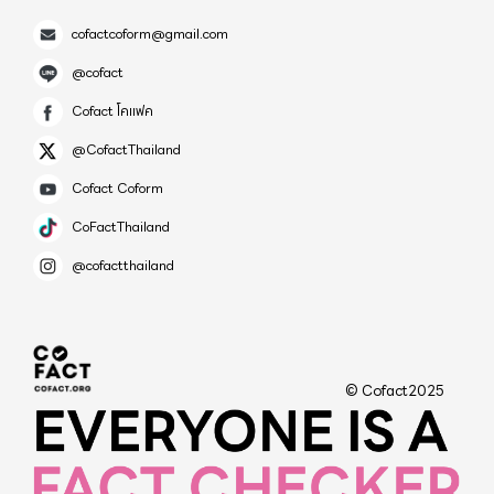
จะให้รัฐแก้ปัญหา และพัฒนาชาติ ตัวคุณเองยังแก้ปัญ
media ที่พยายามแสดงถึงความ หรูหรา ฟุ่มเฟือย ชีวิตที่ดี
ชายหาด ✅ เป็นประจำ #ภูมิคุ้มกันจะเพิ่มขึ้นตามการ
cofactcoform@gmail.com
หาตัวเองไม่ได้ และพัฒนาสมอง คุณภาพตัวเองไม่ได้เลย
กินหรู อยู่สบายใช้ของ brand ผู้คนเหล่านี้มีความรู้ มี
สัมผัส ❌ ไม่ใช่โดยการนั่งอยู่บ้านและ บริโภคอาหารทอด
ถามตัวเองก่อน ด่ารัฐบาล "ทำหน้าที่ตัวเอง" ในฐานะ
@cofact
ฐานะ การงานที่ดี และคิดว่า "กูโตมาได้้ หาเงินได้ ด้วย
/ เผ็ด / หวาน และเครื่องดื่มเติมอากาศ 🧠 จงฉลาด ใช้
พลเมืองของชาติ ดีที่สุดรึยัง พูดให้คิด มองความจริงให้
Cofact โคแฟค
ความสามารถตัวเอง พ่อแม่ตัวเอง ไม่เกี่ยวกับสถาบันฯ"
ชีวิต 🗣🦻🏼รับทราบข้อมูล อย่างมีเหตุผล ❌ อย่าวิตก จน
ออก อย่าหลอก อย่าหลงตัวเอง เจ็บแต่จริง​ หันมามองตัว
ส่วนคนจนก็จะโทษทุกสิ่งอย่างรอบตัวที่ไม่ใช่ตัวเอง
@CofactThailand
เกินไป ✅ ชีวิตจะปลอดภัย 🗣 ——— 🗣 หลังแชร์ข้อมูลนี้
เองกันหน่อย​ ค่อยๆแก้​ ต่อให้รัฐบาล​/ผู้นำคนไหนๆ​
ความคิดแบบนี้กำลังจะพังประเทศตัวเอง เป็นความคิด
ให้เพื่อนที่ แวนคูเวอร์ แคนาดา 📲 เพื่อนตอบมาว่า
Cofact Coform
แปลงร่างมาจากเทวดาชั้นฟ้า​ ปัญหา​เมืองไทย ก็ไม่มีวัน
แบบเห็นแก่ตัวแบบสุดขั้ว และการกอบโกยทรัพยากรเต็ม
@Piangporn ดีใจมากว่าชื่อเสียงคุณหมอหญิง Bonnie
หมด แก้รัฐธรรม นูญ ก็เพื่อประโยชน์ของนักการเมือง
CoFactThailand
ที่ของคนรุ่นใหม่ รวมถึงคนรุ่นเก่าๆอีกหลายคน แต่เมื่อ
Henry ไปถึงเมืองไทยแล้ว คุณหมอท่านน่ารักมากค่ะ คน
เป็นสำคัญ ไม่เกิดประโยชน์ต่อประชา ชนอย่างแท้จริง
@cofactthailand
คนส่วนใหญ่ในประเทศนี้ต้องการให้เป็นแบบนี้ก็ต้อง
ที่นี่ (แคนาดา) ก็ประทับใจการอุทิศตัว ทำงานหนัก(มาก)
แก้แล้ว ก็เพื่อให้นัก การเมืองกลุ่มใหม่ เข้ามาแสวงหา
ปล่อยให้เกิดไป อาจจะยังไม่ได้เกิดในปี สองปีนี้ อาจจะ
เลยมีแฟนคลับ มากมาย ฮับ (เพื่อนที่แคนาดา) ชอบฟัง
อำนาจ และ ผลประโยชน์ในกลุ่มพรรคพวกเพื่อนพ้อง
ค่อยๆซึมเข้ามาเป็น 5-10ปี ก็คงต้องคอยดูต่อไป ขอให้
เวลาคุณหมอออกมาแถลงข่าว รายงานสถานการณ์หวัด
เท่านั้น ไม่ใช่เป็นเรื่องนมนานมา แต่เป็นเรื่องที่เกิดขึ้น
ประเทศไทยพ้นผองภัย ขอให้ฝ่ายค้านที่ยังเป็นคนเจ็น
โควิด พูดเป็นระบบ อิงข้อมูลวิทยาศาสตร์ และที่สำคัญ
มาให้เห็นตลอดเวลา​ที่ผ่านมา นักการเมืองโกงแล้ว หนี
© Cofact2025
คุณภาพ รักบ้านเกิดเมืองนอนตนเอง ได้ทัดทาน ไม่ให้
แสดงความเอื้ออาทร ผู้ป่วยและญาติ เจ้าหน้าที่ หมอ
คดีไปต่างประเทศ ส่วนลูกน้อง ที่เคยเป็นคนดี แต่ยอมทำ
คนชั่วคว่ำฟ้าพลิกดิน คบต่างชาติให้เข้ามากลืนชาติ
พยาบาล ฯลฯ แบบเสมอต้น เสมอปลาย เป็นตัวอย่างของ
ตาม ด้วยเกรงบารมี ก็ต้องติดคุกหัวโตไป เรายังอยากให้
นำพาสู่สงคราม ได้สำเร็จ เข้าทางไอ้กันมันแล้ว มันเริ่มให้
การแพทย์ที่มีความเป็นมนุษย์ อย่างแท้จริง ทุกครั้งก่อน
คนกลุ่มนี้ มาหาวิธีโกงชาติ โกงแผ่นดินกันอีกหรือ รัก
ไอ้พวกนี้ออกมาก่อกวน แล้วค่อยๆรุนแรงขึ้นเหมือน
จบแถลงข่าว คุณหมอจะมีสามคำหลัก เตือนใจประชาชน