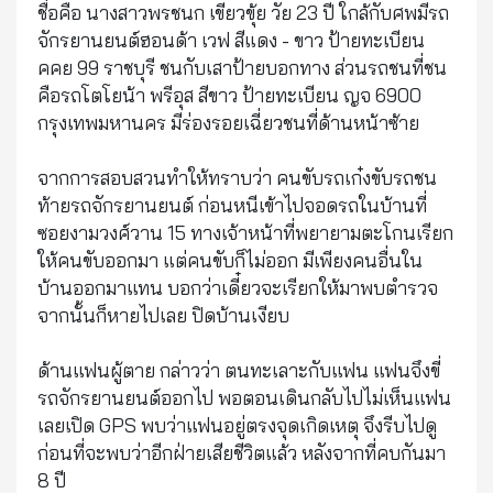
ชื่อคือ นางสาวพรชนก เขียวขุ้ย วัย 23 ปี ใกล้กับศพมีรถ
จักรยานยนต์ฮอนด้า เวฟ สีแดง - ขาว ป้ายทะเบียน
คคย 99 ราชบุรี ชนกับเสาป้ายบอกทาง ส่วนรถชนที่ชน
คือรถโตโยน้า พรีอุส สีขาว ป้ายทะเบียน ญจ 6900
กรุงเทพมหานคร มีร่องรอยเฉี่ยวชนที่ด้านหน้าซ้าย
จากการสอบสวนทำให้ทราบว่า คนขับรถเก๋งขับรถชน
ท้ายรถจักรยานยนต์ ก่อนหนีเข้าไปจอดรถในบ้านที่
ซอยงามวงศ์วาน 15 ทางเจ้าหน้าที่พยายามตะโกนเรียก
ให้คนขับออกมา แต่คนขับก็ไม่ออก มีเพียงคนอื่นใน
บ้านออกมาแทน บอกว่าเดี๋ยวจะเรียกให้มาพบตำรวจ
จากนั้นก็หายไปเลย ปิดบ้านเงียบ
ด้านแฟนผู้ตาย กล่าวว่า ตนทะเลาะกับแฟน แฟนจึงขี่
รถจักรยานยนต์ออกไป พอตอนเดินกลับไปไม่เห็นแฟน
เลยเปิด GPS พบว่าแฟนอยู่ตรงจุดเกิดเหตุ จึงรีบไปดู
ก่อนที่จะพบว่าอีกฝ่ายเสียชีวิตแล้ว หลังจากที่คบกันมา
8 ปี