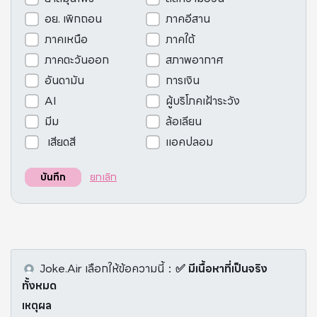
อย. เพิกถอน
ภาคอีสาน
ภาคเหนือ
ภาคใต้
ภาคตะวันออก
สภาพอากาศ
อันดามัน
การเงิน
AI
ผู้บริโภคเฝ้าระวัง
มีม
ล้อเลียน
เสียดสี
แอคปลอม
ยกเลิก
บันทึก
Joke.Air
เลือกให้ข้อความนี้
：
✅ มีเนื้อหาที่เป็นจริง
ทั้งหมด
เหตุผล