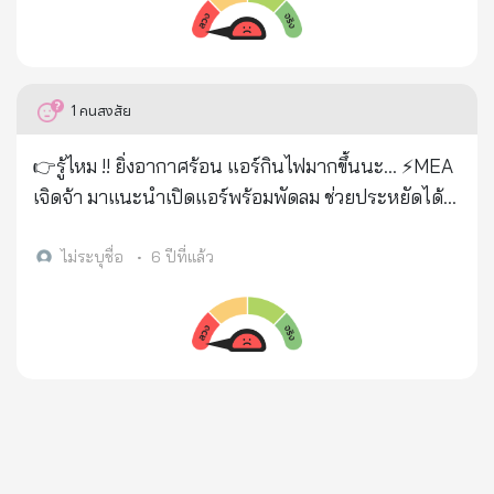
ไทยเข้าร่วมชมนิทรรศการ #พลังงานเพื่อวิถีชีวิตเมือง
มหานคร Energy for city life, Energize smart living
▶️
https://www.facebook.com/497340003626475/
1
คนสงสัย
posts/4036902876336819/?extid=0&d=n ▶️
https://twitter.com/mea_news/status/13190910
👉รู้ไหม !! ยิ่งอากาศร้อน แอร์กินไฟมากขึ้นนะ... ⚡️MEA
04394229762?s=21
เจิดจ้า มาแนะนำเปิดแอร์พร้อมพัดลม ช่วยประหยัดได้
จริง มาดูพร้อม ๆ กันเลย... ⭐️การเปิดแอร์พร้อมพัดลม
ประหยัดไฟกว่า จริง ‼ แต่จะประหยัดไฟได้มากหรือน้อย
ไม่ระบุชื่อ
•
6 ปีที่แล้ว
ขึ้นอยู่กับระบบควบคุมและเทคโนโลยีของแอร์ที่ใช้นะ
ครับ ✅MEA แนะนำประชาชนเปิดแอร์ 26 °C แต่หาก
ต้องการความรู้สึกเย็นสบายเท่ากับ 24°C ให้เปิดพัดลม
ช่วย โดยไม่ต้องลดอุณหภูมิของแอร์ 👍การเปิดแอร์
พร้อมพัดลม ประหยัดไฟได้มากกว่าการลดอุณหภูมิของ
แอร์ เพราะพัดลมช่วยเพิ่มความเร็วลม เพิ่มการเคลื่อนที่
ของอากาศ ทำให้เกิดการระบายความร้อนจากร่างกาย