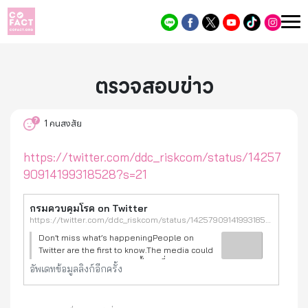
ตรวจสอบข่าว
1
คนสงสัย
https://twitter.com/ddc_riskcom/status/14257
90914199318528?s=21
กรมควบคุมโรค on Twitter
https://twitter.com/ddc_riskcom/status/1425790914199318528?s=21
Don’t miss what’s happeningPeople on
Twitter are the first to know.The media could
not be played.Film CXR ครั้งแรกที่ swab จะ
อัพเดทข้อมูลลิงก์อีกครั้ง
เป็นการประเมินเบื้องต้นได้ผมตรวจสอบแล้วนะครับ
กับทางตำรวจ ทำให้ทราบว่าน้องสา