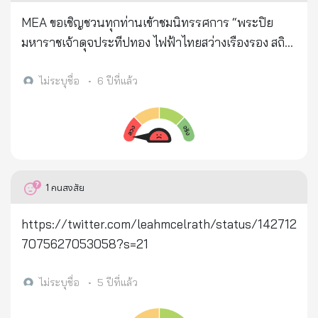
MEA ขอเชิญชวนทุกท่านเข้าชมนิทรรศการ “พระปิย
มหาราชเจ้าดุจประทีปทอง ไฟฟ้าไทยสว่างเรืองรอง สถิต
ในใจไทยนิรันดร์” ⭐️ฟรี!! ไม่มีค่าใช้จ่ายในส่วน
นิทรรศการของ MEA 📌ภายในงานมีการจัดนิทรรศการ
ไม่ระบุชื่อ
•
6 ปีที่แล้ว
อันเนื่องเกี่ยวกับการถ่ายทอดพระราชกรณียกิจของ
รัชกาลที่ ๕ ในการริเริ่มกิจการไฟฟ้าในประเทศไทย
พร้อมถ่ายภาพกับรถรางสุดคลาสสิกเป็นที่ระลึก 🗓
ระหว่างวันที่ ๒๐ ตุลาคม - ๒๒ พฤศจิกายน ๒๕๖๓ ใน
เวลา ๐๙.๐๐ - ๑๗.๐๐ น. (หยุดทุกวันจันทร์) 👉ณ นิทร
1
คนสงสัย
รศน์รัตนโกสินทร์ ถนนราชดำเนินกลาง เขตพระนคร
กรุงเทพมหานคร 😃งานนี้ฟรี !! ไม่มีค่าใช้จ่ายสำหรับ
https://twitter.com/leahmcelrath/status/142712
นักเรียน นิสิต นักศึกษา ผู้สูงอายุ ที่มีอายุ ๖๐ ปี แสดง
7075627053058?s=21
บัตรประจำตัวประชาชน ▶️ยกเว้น สำหรับบุคคลทั่วไป
เสียค่าใช้จ่ายเข้าชมในส่วนของนิทรรศน์รัตนโกสินทร์
ไม่ระบุชื่อ
•
5 ปีที่แล้ว
คนละ ๑๐๐ บาท ✨พร้อมเชิญชวนการแต่งกายด้วยชุดผ้า