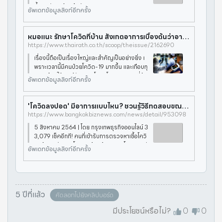
ชื้อลงปอดแล้วหรือยัง? workpointTODAY ร
อัพเดทข้อมูลลิงก์อีกครั้ง
วบรวมข้อมูลวิธีการสังเกตอาการ และการปฏิบัติ
ตัวในระหว่างนี้ มาให้ได้ชม
หมอแนะ รักษาโควิดที่บ้าน สังเกตอาการเบื้องต้นว่าอาจมี “เชื้อลงปอด”
https://www.thairath.co.th/scoop/theissue/2162690
เรื่องนี้ถือเป็นเรื่องใหญ่และสำคัญเป็นอย่างยิ่ง เ
พราะเวลานี้มีคนป่วยโควิด-19 มากขึ้น และเกือบทุ
กคนเลือกใช้ “ยาฟ้าทะลายโจร” โดยเฉพาะคนที่ต้อ
อัพเดทข้อมูลลิงก์อีกครั้ง
งรักษาโควิดที่บ้าน หรือ Home Isolation ของผู้
ป่วยสีเขียว หรือ
'โควิดลงปอด' มีอาการแบบไหน? ชวนรู้วิธีทดสอบขณะรอเตียง
https://www.bangkokbiznews.com/news/detail/953098
5 สิงหาคม 2564 | โดย กรุงเทพธุรกิจออนไลน์ 3
3,079 เช็คอีกที! คนที่เข้ารับการตรวจหาเชื้อโควิ
ดแล้วพบว่า "ติดโควิด" ต้องรู้อาการ "โควิดลงป
อัพเดทข้อมูลลิงก์อีกครั้ง
อด" เป็นแบบไหน? และมีวิธีการทดสอบตนเองอย่
างไร? ระหว่างการติดต
5 ปีที่แล้ว
คัดลอกไปยังคลิปบอร์ด
มีประโยชน์หรือไม่?
0
0