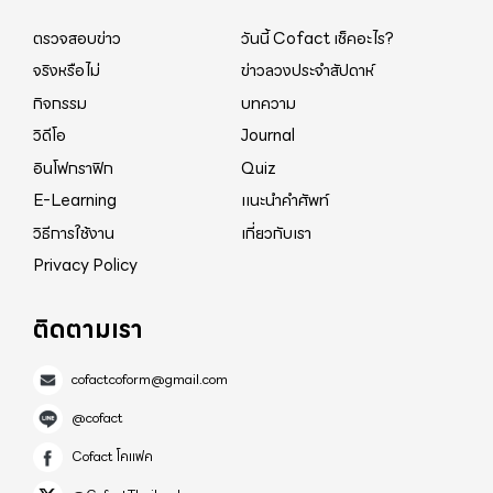
ทำให้รู้สึกเย็นสบายขึ้น 📌แค่นี้ ก็อยู่บ้านเย็นสบาย
ตรวจสอบข่าว
วันนี้ Cofact เช็คอะไร?
ประหยัดไฟ... ไม่ต้องออกไปเสี่ยง COVID-19 อีกด้วยนะ
จริงหรือไม่
ข่าวลวงประจำสัปดาห์
#อยู่บ้านหยุดเชื้อเพื่อชาติ #COVID-19 #พลังงานเพื่อวิถี
กิจกรรม
บทความ
ชีวิตเมืองมหานคร Energy for city life, Energize
วิดีโอ
Journal
smart living ▶️
https://www.facebook.com/497340003626475/
อินโฟกราฟิก
Quiz
posts/3466798063347306/?d=n ▶️
E-Learning
แนะนำคำศัพท์
https://twitter.com/mea_news/status/1248092
วิธีการใช้งาน
เกี่ยวกับเรา
235905691648?s=21
Privacy Policy
ติดตามเรา
cofactcoform@gmail.com
@cofact
Cofact โคแฟค