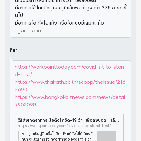
นี่เป็นวิธีการสังเกตอาการ ว่า “เชื้อลงปอด”
มีอาการไข้ โดยวัดอุณหภูมิแล้วพบว่าสูงกว่า 37.5 องศาขึ้
นไป
มีอาการไอ ทั้งไอแห้ง หรือไอแบบมีเสมหะ ก็อ
ดูรายละเอียด
ที่มา
https://workpointtoday.com/covid-sit-to-stan
d-test/
https://www.thairath.co.th/scoop/theissue/216
2690
https://www.bangkokbiznews.com/news/detai
l/953098
วิธีสังเกตอาการเมื่อติดโควิด-19 ว่า “เชื้อลงปอด” แล้วหรือยัง?
https://workpointtoday.com/covid-sit-to-stand-test/
หากคุณเป็นผู้ติดเชื้อโควิด-19 แต่ยังไม่ได้เตียงรั
กษา จะมีวิธีการสังเกตอาการตัวเองอย่างไร ว่าเ