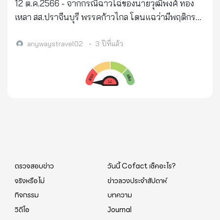
ความร้อนได้ถึง 90 องศา แต่ความร้อนจากแสงแดดนั้น
12 ต.ค.2566 - จากกรณีฉาวโฉ่ของนายวุฒิพงศ์ ทอง
๓๖ ซึ่งพระบาทสมเด็จพระบรมชนกาธิเบศร มหาภูมิพล
ใช่ไม๊ครับ! ขอประชาชนช่วยกันเปิดเผยเรื่องนี้ ต่อ
ไม่ถึง 90 องศา
เหลา สส.ปราจีนบุรี พรรคก้าวไกล โดนแฉว่ามีพฤติกรรม
อดุลยเดชมหาราช บรมนาถบพิตรทรงประพันธ์ทำนอง
สาธารณชนด้วยว่าใน 1 บิลการไฟฟ้า…คือค่าอะไร
ล่วงละเมิดทางเพศทีมงานอาสาสมัครหญิงสาวรายหนึ่ง
และพระราชทานให้มหาวิทยาลัยธรรมศาสตร์เมื่อวันที่ ๙
บ้าง!!?? ช่วยกันแสดงความคิดเห็นอันเป็นประโยชน์ต่อ
ล่าสุดทางเพจเฟซบุ๊กพรรคก้าวไกล - Move Forward
anywaystravel02
•
3 ปีที่แล้ว
กุมภาพันธ์ ๒๕๐๖ ในคราวเสด็จมาทรงดนตรีที่หอประชุม
ส่วนร่วม.. แชร์ต่อไปด้วยครับ
Party โพสต์กราฟิกเป็นภาพ น.ส.ศศินันท์ ธรรมนิฐินันท์
ธรรมศาสตร์และทรงปลูกต้นยูงทองจำนวน ๕ ต้นใน
สส.กทม. หนึ่งในคณะกรรมการวินัยตรวจสอบเรื่องดัง
คราวเดียวกัน ทั้งนี้สืบเนื่องมาจากการที่มีนักศึกษา
กล่าว ระบุข้อความว่า “สนามสอบผู้ช่วยผู้พิพากษา ความ
มหาวิทยาลัยธรรมศาสตร์ได้เข้าเฝ้าและขอพระราชทาน
เหลื่อมล้ำที่รู้ๆกัน ความยุติธรรมจึงถูกตั้งคำถาม” อย่างไร
เพลงเพื่อแทนเพลงมอญดูดาวที่ประพันธ์โดยขุนวิจิตร
ก็ตามได้มีผู้เข้ามาแสดงความคิดเห็นในโพสต์ดังกล่าว
มาตรา ในคราวที่เสด็จทรงดนตรีที่สวนอัมพรในปี
เป็นจำนวนมาก เช่น เคลียร์คนในพรรคตัวเองให้ได้ก่อน
๒๕๐๔ ผู้ประพันธ์เนื้อเพลงยูงทองคือนายจรัญ บุณย
พูดไปก็ไม่น่าเชื่อถือแล้ว , ดีแต่ว่าคนอื่น ไม่ดูคนในพรรค
รัตนพันธุ์ ซึ่งได้ประพันธ์ตามแนวที่มรว.เสนีย์ ปราโมช
ตัวเองเลย 5555555 ดีอย่างเกียวคือด่าเก่ง แสดงละคร
อดีตเสรีไทยที่มีความใกล้ชิดกับท่านผู้ประศาสน์การณ์
ตรวจสอบข่าว
วันนี้ Cofact เช็คอะไร?
เก่ง สะตอเก่ง , ตรวจสอบคนในพรรคตัวเองก่อนเลย พูด
ปรีดี พนมยงค์ และผู้นำคณะราษฎร์แนะนำให้ ดังนั้น
จริงหรือไม่
ข่าวลวงประจำสัปดาห์
แถลงเหมือนกับแถ , แต่ละเรื่องไม่เมาก็สตรี , อย่ามัว
เนื้อหาเพลงจึงกล่าวถึงสถานที่ที่สงบร่มเย็น มีธรรมจักร
กิจกรรม
บทความ
เงียบเรื่องฉาว สส.ของพรรค , ดีแต่ตรวจสอบคนอื่น เรื่อง
เป็นสัญลักษณ์ มีพระธรรมสถิตย์เพื่อรักสามัคคี รักความ
วิดีโอ
Journal
ในพรรคตัวเองไม่จัดการเรื่องตั้งแต่สิงหาคม แต่ไม่เห็น
เป็นธรรม ดั่งเช่นอุดมการณ์ของท่านผู้ประศาสน์การณ์