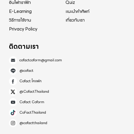
ทำอะไรเลยทั้งๆที่หลักฐานเยอะไปหมด , แถลงการณ์ให้
อินโฟกราฟิก
Quiz
เพลงพระราชนิพนธ์ยูงทองจึงถูกนำมาขับร้องในทุกครั้ง
ไวกว่านี้อย่าให้ประชาชนหมดศรัทธา
E-Learning
แนะนำคำศัพท์
ก่อนที่จะมีการเริ่มกิจกรรมของชาวธรรมศาสตร์ เพื่อ
วิธีการใช้งาน
เกี่ยวกับเรา
ความสามัคคีและเป็นสิริมงคลแก่ชาวธรรมศาสตร์ทั้งมวล
Privacy Policy
ฉะนั้นการกล่าวอ้างถึงเนื้อหาความเหมาะสมกว่าของ
เพลงมอญดูดาวจึงนับว่าเป็นการขาดการศึกษาอย่าง
ติดตามเรา
ถ่องแท้ ไม่สามารถเข้าถึงจิตวิญญาณธรรมศาสตร์ได้ นับ
เป็นการกระทำที่รู้เท่าไม่ถึงการณ์อีกครั้งหนึ่ง อย่างไรก็ดี
cofactcoform@gmail.com
เพลงมอญดูดาวเป็นเพลงที่มีคุณค่าต่อจิตใจของชาว
@cofact
ธรรมศาสตร์เช่นกันเพราะเนื้อหาระบุถึงความเป็นไทย
Cofact โคแฟค
รักชาติไทย บูชาไทย อีกทั้งมีทำนองเพลงไทยเดิม ซึ่ง
เป็นการอนุรักษณ์วัฒนธรรมที่ดีของชาวไทยไว้ 3. จาก
@CofactThailand
เหตุผลที่กล่าวมาข้างต้น ทำให้น่าเชื่อได้ว่าผู้กระทำ
Cofact Coform
ต้องการสร้างการเปลี่ยนแปลงโดยมีเจตนาที่จะทำลาย
CoFactThailand
ความศรัทธา ทำลายสิ่งยึดเหนี่ยวจิตใจของสังคมไทยใน
@cofactthailand
ทุกๆ ภาคส่วนอย่างเป็นกระบวนการ ดังจะเห็นได้จาก
การบิดเบือนหลักฐานข้อมูลประวัติศาสตร์ วิทยานิพนธ์