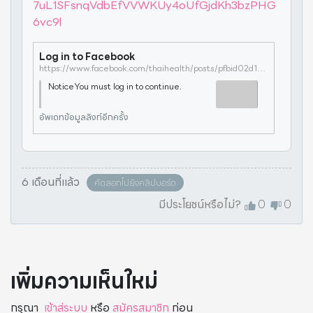
7uL1SFsnqVdbEfVVWKUy4oUfGjdKh3bzPHG
6vc9l
Log in to Facebook
https://www.facebook.com/thaihealth/posts/pfbid02d13mk7sYWVfPp4QMpbRSdPv7W7uL1SFsnqVdbEfVVWKUy4oUfGjdKh3bzPHG6vc9l
NoticeYou must log in to continue.
อัพเดทข้อมูลลิงก์อีกครั้ง
6 เดือนที่แล้ว
คัดลอกไปยังคลิปบอร์ด
มีประโยชน์หรือไม่?
0
0
เพิ่มความเห็นใหม่
กรุณา
เข้าสู่ระบบ
หรือ
สมัครสมาชิก
ก่อน