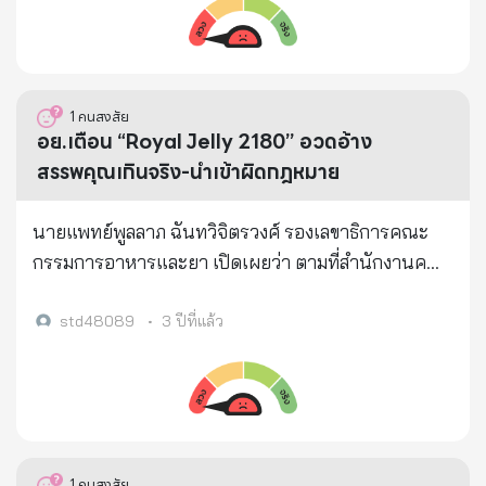
อย่าทำงานด้วยตัณหา อย่าขับเคลื่อนชีวิตด้วยความ
เสรีภาพ ในการแสดงออกและปลอดภัยของนักเรียน โดย
อยากมี อยากได้ อยากเป็น อย่าให้อำนาจวัตถุบังตาจน
ไม่ให้มีบุคคลภายนอกเข้าร่วมชุมนุม
ไม่รู้จักผิดชอบชั่วดี จงขับเคลื่อนชีวิตและการงานด้วย
ฉันทะ ความรัก ความเมตตา ด้วยประโยชน์ของเพื่อน
1
คนสงสัย
มนุษย์เหมือนที่พ่อเคยทำให้เห็นเป็นตัวอย่าง 4. พ่อยืน
อย.เตือน “Royal Jelly 2180” อวดอ้าง
เคียงข้างคนยากจนเสมอ คนจนอยู่ที่ไหนท่านก็อยู่ที่นั้น
สรรพคุณเกินจริง-นำเข้าผิดกฎหมาย
ท่านเดินทางบุกป่าฝ่าดงไปเยี่ยมพวกเขาถึงบ้าน เป็น
พระราชาผู้อยู่ง่าย กินง่าย ไม่ยึดติดความหรูหรา เมื่อพ่อ
นายแพทย์พูลลาภ ฉันทวิจิตรวงศ์ รองเลขาธิการคณะ
ไม่อยู่แล้ว เราอย่าหลงลืมปณิธานข้อนี้ อย่าทอดทิ้งคน
กรรมการอาหารและยา เปิดเผยว่า ตามที่สำนักงานคณะ
ยากจน จงหยิบยื่นโอกาสให้ผู้ด้อยกว่า อย่าใช้ช่องว่าง
กรรมการอาหารและยา (อย.) ได้รับเรื่องร้องเรียนจาก
กฎหมายซ้ำเติมและเอาเปรียบผู้อื่น 5. ไม่มีท่าน เราจะมา
ประชาชนให้ตรวจสอบการโฆษณาผลิตภัณฑ์เสริม
std48089
•
3 ปีที่แล้ว
นั่งทะเลาะกันเหมือนในอดีตไม่ได้ เพราะไม่มีใครที่จะมา
อาหาร Royal Jelly 2180 (นมผึ้ง) ทางเว็บไซต์ชื่อ
ห้ามเราได้ ไม่มีใครอีกแล้วที่เราจะเกรงใจ รับฟังเหมือนที่
http://www.auswelllife-awl.com/ อย. จึงได้ดำเนิน
เคยรับฟังท่าน ถ้าทุกฝ่ายไม่คิดถึงข้อนี้ให้มาก ถ้ายัง
การตรวจสอบโฆษณาดังกล่าว พบข้อความโอ้อวด
เอาแต่ความคิดตนเป็นใหญ่ ประเทศไทยที่เรารัก ย่อมตก
สรรพคุณ เช่น ช่วยเสริมภูมิคุ้มกัน ลดคอเลสเตอรอลใน
อยู่ในฐานะอันตราย เมื่อพ่อไม่อยู่แล้ว จงรักและถนอม
เส้นเลือด ลดความดันโลหิต ปรับสมดุลฮอร์โมนเพศหญิง
1
คนสงสัย