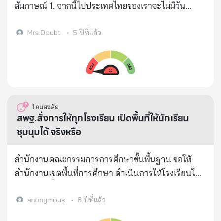
สัมภาษณ์ 1. จากนี้ไปประเทศไทยของเราจะไม่มีวัน
เหมือนเดิมอีก อาจมีหลายสิ่งเปลี่ยนไป รอยต่อของคนรุ่น
เก่าและรุ่นใหม่อาจชัดเจนขึ้น มันคือการเปลี่ยนผ่านใน
Mrs.Doubt
•
5 ปีที่แล้ว
วันที่พ่อไม่อยู่ ทุกคนมีสิทธิ์เสียใจ และควรเสียใจ ทุกคนมี
สิทธิ์กลัว และควรกลัว แต่จงตระหนัก เตรียมพร้อมรับมือ
กับความเปลี่ยนแปลงด้วยสติปัญญา 2. พ่อคือตัวแทน
ของความพอเพียง เป็นต้นฉบับของปรัชญาเศรษฐกิจพอ
เพียง ในวันที่ประเทศไทยกำลังถูกปั่นด้วยกระแสความ
1
คนสงสัย
โลภ จงหยิบภูมิปัญญาของท่านมาใช้ให้เกิดประโยชน์
สพฐ.สั่งการให้ทุกโรงเรียน เปิดพื้นที่ให้นักเรียน
จดจำหลอดยาสีฟันของท่านไว้ จดจำการแต่งกายที่เรียบ
ชุมนุมได้ จริงหรือ
ง่ายของท่านไว้ อะไรที่ประหยัดได้จงประหยัด อะไรที่
พึ่งพาตนเองได้จงพึ่งพา อะไรที่แบ่งปันได้จงแบ่งปัน เมื่อ
สำนักงานคณะกรรมการการศึกษาขั้นพื้นฐาน ขอให้
ยืนด้วยลำแข้งตัวเองได้แล้ว เราจะพึ่งพาผู้อื่นน้อยลง 3.
สำนักงานเขตพื้นที่การศึกษา ดำเนินการให้โรงเรียนใน
พ่อเป็นผู้มีความเพียรดุจพระมหาชนก ท่านเป็นผู้ว่ายน้ำ
สังกัด เปิดพื้นที่ให้สถานศึกษาดำเนินกิจกรรมในการ
ข้ามมหาสมุทรโดยไม่เคยถามว่าเมื่อไหร่จะถึงฝั่ง ความ
แสดงความคิดเห็นภายใต้หลักการและเงื่อนไขที่กฎหมาย
anonymous
•
6 ปีที่แล้ว
คิดเช่นนี้ทำให้ท่านทำงานที่ยิ่งใหญ่ได้ ฝากถึงคนไทย
กำหนด โดยขอให้ผู้บริหารโรงเรียนคำนึงถึงการใช้สิทธิ