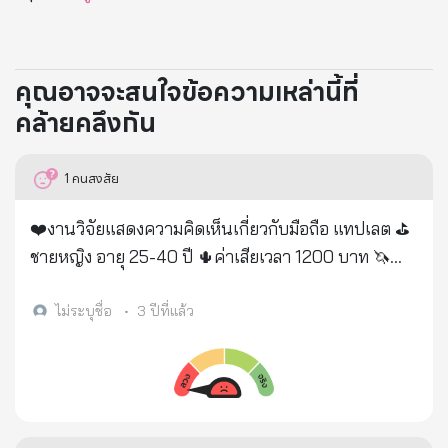
คุณอาจจะสนใจข้อความเหล่านี้ที่
คล้ายคลึงกัน
1
คนสงสัย
❤️งานวิจัยแสดงความคิดเห็นเกี่ยวกับมือถือ แทปเลต ⛳️
ชายหญิง อายุ 25-40 ปี 🌵ค่าเสียเวลา 1200 บาท 🦄
เป็นคนทันสมัย สนใจเทคโนโลยีใหม่ๆ 🎉 สนใจส่งข้อมูล
เพิ่มเติม ชื่อ อายุ อาชีพ มือถือ/แทปเลตที่ใช้ รูปถ่าย เบอร์
ไม่ระบุชื่อ
•
3 ปีที่แล้ว
โทรมาที่ ไอดี nangzin12 ได้เลยค่ะ🙇🏻‍♀️🙏🏻