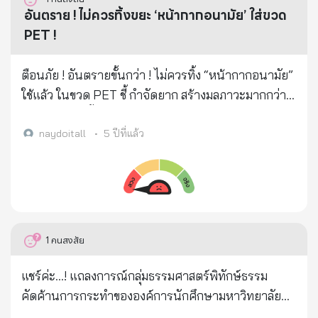
น้ำใจกันให้มากกว่าที่ผ่านมา 6. สิ่งที่พ่อทิ้งไว้ ไม่ใช่เพียง
ช่วยยับยั้งการเติบโตของเซลล์มะเร็ง และอื่นๆ ซึ่งข้อความ
อันตราย ! ไม่ควรทิ้งขยะ ‘หน้ากากอนามัย’ ใส่ขวด
อิฐ หิน ปูน ทราย แต่เป็นความรู้ขั้นปรีชาญาณ เราอาจ
เหล่านี้เป็นการโฆษณาโดยไม่ได้รับอนุญาตจาก อย.
PET !
รักษาร่างกายท่านไว้ไม่ได้ เพราะนั่นคือกฎธรรมชาติ แต่
และเป็นการโฆษณาหลอกลวงโอ้อวดเกินจริง โดยจาก
เราสามารถรักษาภูมิปัญญาของท่านไว้ได้ จงค้นคว้า
การสืบค้นข้อมูลในระบบตรวจสอบผลิตภัณฑ์ ไม่พบข้อมูล
ตือนภัย ! อันตรายขั้นกว่า ! ไม่ควรทิ้ง “หน้ากากอนามัย”
ข้อมูลทางเทคนิคต่างๆ ฝนเทียมเกิดได้อย่างไร กังหันน้ำ
การอนุญาตผลิตภัณฑ์อาหาร หรือผลิตภัณฑ์ยาในชื่อดัง
ใช้แล้ว ในขวด PET ชี้ กำจัดยาก สร้างมลภาวะมากกว่า
ชัยพัฒนาคืออะไร มันมีความน่าทึ่งยังไงในมิติทาง
กล่าวแต่อย่างใด รวมทั้งผลิตภัณฑ์มีการแสดงฉลากเป็น
เดิม เสี่ยงติดเชื้อต่อผู้เก็บ และกลับมาเป็นอันตรายต่อผู้
วิศวกรรม การเพาะปลูกโดยไม่พึ่งสารเคมีทำได้อย่างไร
ภาษาอังกฤษ ซึ่งแสดงให้เห็นว่าเป็นการนำเข้ามาจาก
บริโภค แนะ แยก “ขยะติดเชื้อ” ใส่ถุงแยก มัดปากถุง
naydoitall
•
5 ปีที่แล้ว
การพัฒนาดิน รักษาน้ำ ชุบชีวิตป่าเป็นอย่างไร ทำไม
ประเทศออสเตรเลียโดยไม่ได้รับอนุญาต พร้อมกันนี้ อย.
เขียนหน้าถุง เพื่อนำไปกำจัดแบบประเภท “ขยะติดเชื้อ”
ท่านไม่สนับสนุนให้ปลูกพืชเชิงเดี่ยว ทำไมท่านจึงส่งเสริม
ได้ส่งเจ้าหน้าที่ลงพื้นที่ตรวจสอบผลิตภัณฑ์ดังกล่าว ณ
ผู้สื่อข่าวรายงานว่า เพจ “พลังงานจากขยะ” ได้เผยแพร่
ให้ชาวบ้านรู้จักการห่มดิน ท่านเคยสร้างรากฐานอันใด
สถานที่นำเข้า และสถานที่จำหน่าย ซึ่งจากการตรวจสอบ
ข้อความและรูปภาพ เตือนอันตรายจากการทิ้ง
ไว้ให้วงการเกษตรกรรมของชาติ สิ่งเหล่านี้ควรสนับสนุน
พบว่าสถานที่ดังกล่าวมีลักษณะรกร้าง ไม่แสดงป้ายเลขที่
“หน้ากากอนามัย” ใช้แล้ว ในขวด PET โดยมีเนื้อหา
ให้มีการร่ำเรียนกันเป็นระบบ ในโรงเรียน มหาวิทยาลัย
บ้าน ทั้งนี้ อย. อยู่ระหว่างการรวบรวมหลักฐานเพื่อ
ดังนี้ “จากการที่พนักงานเก็บขยะขอความร่วมมือ ปชช.
1
คนสงสัย
ถ้าเราทำเช่นนี้ได้ภูมิปัญญาที่ท่านคิดค้นมาหลายสิบปีจะ
ประกอบการดำเนินคดีลงโทษตามกฎหมายอย่างเข้มงวด
ให้ทิ้งหน้ากากอนามัยใช้แล้ว ให้เป็นสัดส่วน แยกจากขยะ
ไม่สูญหายไปจากสังคมไทย 7. จากนี้ไปจะมีคนอีกมาก ที่
ทั้งในเรื่องการโฆษณาขายผลิตภัณฑ์และการขาย
ทั่วไปนั้น ได้มีผู้ที่มีความหวังดี กรุณาเสนอไอเดีย ให้ทิ้ง
แชร์ค่ะ...! แถลงการณ์กลุ่มธรรมศาสตร์พิทักษ์ธรรม
ออกมาแสดงความคิดเห็นที่แตกต่าง อาจมีคนที่ไม่เข้าใจ
ผลิตภัณฑ์โดยไม่ได้รับอนุญาต รวมไปถึงได้ประสานเจ้า
หน้ากากอนามัยใส่ขวด PET แบบนี้ ไปตามสื่อโซเชียล
คัดค้านการกระทำขององค์การนักศึกษามหาวิทยาลัย
ท่านออกมาพูดในสิ่งที่เราไม่ชอบ จงใช้สติ อดทน ไม่
หน้าที่ตำรวจสืบหาตัวผู้นำเข้าผลิตภัณฑ์ต่อไปด้วย แชร์
ต่าง ๆ ซึ่งต้องขอชื่นชมในน้ำใสใจจริง แต่ต้องขออนุญาต
ธรรมศาสตร์ (อมธ.) ในการเปลี่ยนแปลงเพลงประจำ