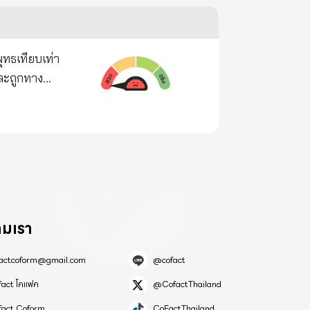
ายแดนหลายจุด
งสังข์ เสด็จ
ข่าวนี้ปรากฏ
กประชาชนและ
ุทธเทียบเท่า
ะหัตถ์ซ้าย
ับสมองของวัว
ัตถ์ขวาทรง
 ถ้าวัน
ะโจรมุสลิม
หารนมเนย
ทศมาเลเซีย
 ชื่อ นางมัน
เทศไทยดีมาก
ความรู้และโดน
วามเชื่อว่า
สตูล ปัตตานี
ามเรา
 2529 -
(ควาย) แต่
อารีย์ วงศ์
factcoform@gmail.com
@cofact
็อกเตอร์จาก
ล เสด็จมาบน
fact โคแฟค
@CofactThailand
 อาจารย์ใน
fact Coform
CoFactThailand