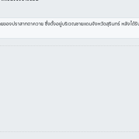
ายของปราสาทตาควาย ซึ่งตั้งอยู่บริเวณชายแดนจังหวัดสุรินทร์ หลัง