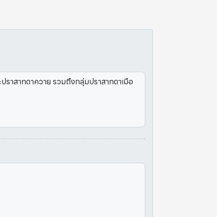
ะปราสาทตาควาย รวมถึงกลุ่มปราสาทตาเมือ