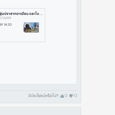
"กรมศิลป์" เดินหน้าบูรณะ ปราสาทตาควาย กลุ่มปราสาทตาเมือน และโบราณสถานตามแนวชายแดนไทย – กัมพูชา
0012488
569 14:30
มีประโยชน์หรือไม่?
0
0