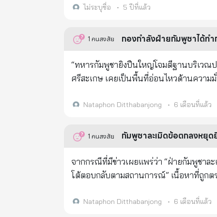
อาจารย์บอกมงคลต่างๆ แก่มนุษย์ทั้งปวง ซึ
ไม่ระบุชื่อ
•
5 ปีที่แล้ว
แสดงมงคลแก่มนุษย์ทั้งปวง เมื่อกบิลพรหม
ตัดศีรษะบูชา ถ้าแก้ไม่ได้จะตัดศีรษะ
กองกำลังฝ่ายกัมพูชาได้ท
1
คนสงสัย
กุมารก็ยังคิดไม่ได้ จึงลงจากปราสาทไปนอน
ครั้งเวลาค่ำนางนกอินทรีจึงถามสามีว่า พรุ
“ทหารกัมพูชายิงปืนใหญ่โจมตีฐานบริเวณ
จะฆ่าเสีย เพราะทายปัญหาไม่ออก นางนกถามว่า ปัญหานั้นอย่างไรสา
ศรีสะเกษ เคยเป็นพื้นที่อ่อนไหวด้านความมั
แห่งใด ค่ำราศีอยู่แห่งใด นางนกถามว่า จะแก้อย่างไร สามีบอกว่า เวลาเช้าราศีอยู่หน้า มนุษย์ทั้งหลายจึงเอาน้ำล้างหน้า
ความตื่นตระหนกในทันที
เวลาเที่ยงราศีอยู่อก มนุษย์ทั้งหลายจึงเอาเครื่องหอมประพรมที่อก เวลาค่ำราศีอยู่
Nataphon Ditthabanjong
•
6 เดือนที่แล้ว
ขึ้นท้าวกบิลพรหมมาถาม ปัญหาธรรมบาลกุมาร
บริจาริกาพระอินทร์มาพร้อมกัน แล้วบอกว่า เราจะตัดศีรษะบูชาธ
กัมพูชาละเมิดข้อตกลงหยุดย
1
คนสงสัย
จะไหม้ทั่วโลก ถ้าจะทิ้งขึ้นบนอากาศ ฝนก็จะ
ศีรษะ แล้วก็ตัดศีรษะส่งให้ธิดา นางจึงเอ
จากกรณีที่มีข่าวเผยแพร่ว่า “ฝ่ายกัมพูชา
ก็เชิญประดิษฐานไว้ในมณฑปถ้ำคัณธุลีเขาไก
โต้ตอบกลับตามสถานการณ์” เนื้อหาที่ถูกตรวจสอบปรากฏขึ้นบนโลกออนไลน์ และถูกตั้งคำถามว่า “จริงหรือไม่?” โดยได้
ประการชื่อ ภควดีให้เป็นที่ประชุมเทวดา เ
รับการกล่าวถึงอย่างแพร่หลายในสื่อสังคมอ
สังเวยทุกๆ พระองค์ครั้งถึงครบกำหนด ๓๖๕ 
และศูนย์โฆษกกองทัพบก เกี่ยวกับเหตุการณ์ก
Nataphon Ditthabanjong
•
6 เดือนที่แล้ว
เชิญพระเศียรท้าวกบิลพรหม ออกแห่ประทักษิ
ที่ 29 กรกฎาคม 2568 แหล่งข้อมูลต้นทางคื