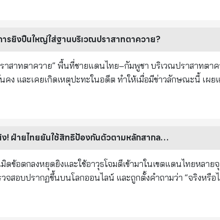
่งในขณะนั้น โลกทั้งหลายนับถือท้าวมหาพรหมและกบิลพรหมองค์หนึ่ง
ทราบ จึงลงมาถาม ปัญหาธรรมบาลกุมาร ๓ ข้อ สัญญาไว้ว่า ถ้าแก้
ธรรมบาลกุมาร ธรรมบาลขอผลัด ๗ วัน ครั้นล่วงไปได้ ๖ วัน
ำการยิงปืนใหญ่ใส่ฐานบริเวณปราสาทตาควาย?
อยู่ใต้ต้นตาลสองต้น มีนกอินทรี ๒ ตัวผัวเมียทำรังอาศัยอยู่บนต
่งนี้จะได้อาหารแห่งใด สามีบอกว่า จะได้กินศพธรรมบาลกุมาร ซึ่
ปราสาทตาควาย” พื้นที่ชายแดนไทย–กัมพูชา บริเวณปราสาทตาคว
มีจึงบอกว่า ปัญหาว่าเช้าราศีอยู่แห่งใด เที่ยงราศีอยู่
่นคง และเคยเกิดเหตุปะทะในอดีต ทำให้เมื่อมีข่าวลักษณะนี้ เผยแ
เท้า มนุษย์ทั้งหลายจึงเอาน้ำล้างเท้า รุ่ง
ก็แก้ตามที่ได้ยินมา ท้าวกบิลพรหมจึงตรัสเรียกเทพธิดาทั้ง ๗ อ
รรมบาลกุมาร. ศีรษะของเราถ้าจะตั้งไว้บนแผ่นดินไฟก็
ิง! ฝ่ายไทยยันใช้สิทธิป้องกันตัวตามหลักสากล…
แล้ง ถ้าจะทิ้งไว้ในมหาสมุทรน้ำก็จะแห้ง จึงให้ธิดาทั้งเจ็ดนั้นเอ
าพานมารับพระเศียรบิดาไว้แล้ว แห่ทำประทักษิณ รอบเขาพระสุเมรุ 
ละเมิดข้อตกลงหยุดยิงและใช้อาวุธโจมตีเข้ามาในเขตแดนไทยหลายจุ
รลาศ บูชาด้วยเครื่องทิพย์ต่างๆ พระวิศณุกรรมก็นฤมิตรแล้วด้วย
ทวดาทั้งปวงก็นำเอาเถาฉมุลาด ลงมาล้างในสระอโนดาตเจ็ดครั้งแล
อนไลน์ หลังจากที่มีการรายงานข่าวจากหน่วยประชาสัมพันธ์กองทั
วัน โลกสมมติว่า ปีหนึ่งเป็นสงกรานต์นางเทพธิดาเจ็ดองค์ จึงผลั
ารละเมิดข้อตกลงหยุดยิงของฝ่ายกัมพูชาในช่วงคืนวันที่ 28 ต่อเนื
ณเขาพระสุเมรุทุกปี แล้วกลับไปเทวโลก ซึ่งลูกสาวทั้งเจ็ดของท้
อแถลงการณ์จากโฆษกกองทัพบก พลตรี วินธัย สุวารี ซึ่งระบุว่า ฝ่