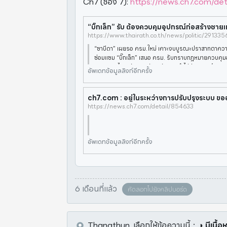
Ch7 (ช่อง 7):
https://news.ch7.com/de
https://www.thairath.co.th/news/politic/291335
“ซาบีดา” เผยรอ ครม.ใหม่ เคาะงบบูรณะปราสาทตาควาย
ซ่อมแซม “บิ๊กเล็ก” เสนอ ครม. รับทราบกฎหมายควบคุม
งชายแดนไทย-กัมพูชา รับ สกัดการนำไปซ่อมแซมตึกสแกม
อัพเดทข้อมูลลิงก์อีกครั้ง
11.00 น. วันที่
ch7.com : อยู่ในระหว่างการปรับปรุงระบบ ข
https://news.ch7.com/detail/854633
อัพเดทข้อมูลลิงก์อีกครั้ง
6 เดือนที่แล้ว
คัดลอกไปยังคลิปบอร์ด
Thanathun.
เลือกให้ข้อความนี้
：
◑ มีเนื้อ