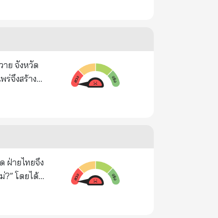
ว่า เป็นผู้
ปัญหาได้จะ
 ธรรมบาล
้นตาลนั้น
งท้าวกบิลพรหม
าย จังหวัด
พร่จึงสร้าง
ันเป็น
าพานมารับ
๖๐ นาที แล้ว
ด ฝ่ายไทยจึง
 แก้วเจ็ด
้วแจกกัน
พภาคที่ 2
ดเวรกันมา
่องถึงเช้าวัน
าวกบิลพรหม
ายไทยหยุดยิง