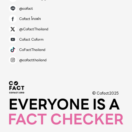
@cofact
Cofact โคแฟค
@CofactThailand
Cofact Coform
CoFactThailand
@cofactthailand
© Cofact2025