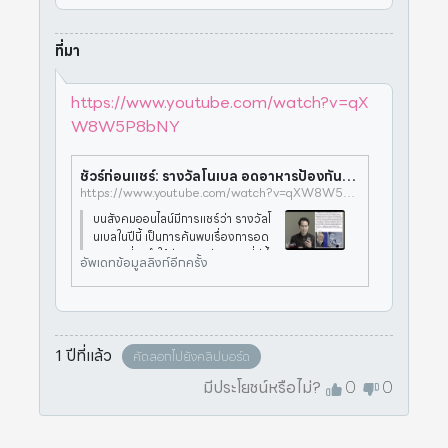
ที่มา
https://www.youtube.com/watch?v=qX
W8W5P8bNY
ชัวร์ก่อนแชร์: รางวัลโนเบล อดอาหารป้องกันโรค จริงหรือ ?
https://www.youtube.com/watch?v=qXW8W5P8bNY
บนสังคมออนไลน์มีการแชร์ว่า รางวัลโ
นเบลในปีนี้ เป็นการค้นพบเรื่องการอด
อาหาร ที่จะทำให้ร่างกายมีสุขภาพที่ดีขึ้
อัพเดทข้อมูลลิงก์อีกครั้ง
นเรื่องนี้จริงหรือไม่ ติดตามจากศูนย์ชั
วร์ก่อนแชร์ คลิกชม 1.สารคดีเฉลิมพร
ะเกียรติ ► https://
1 ปีที่แล้ว
คัดลอกไปยังคลิปบอร์ด
มีประโยชน์หรือไม่?
0
0