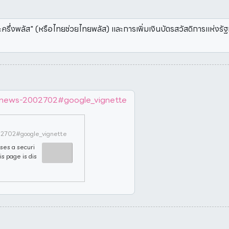
งพลัส" (หรือไทยช่วยไทยพลัส) และการเพิ่มเงินบัตรสวัสดิการแห่งรัฐเข
e/news-2002702#google_vignette
02702#google_vignette
ses a securi
is page is dis
a bot.