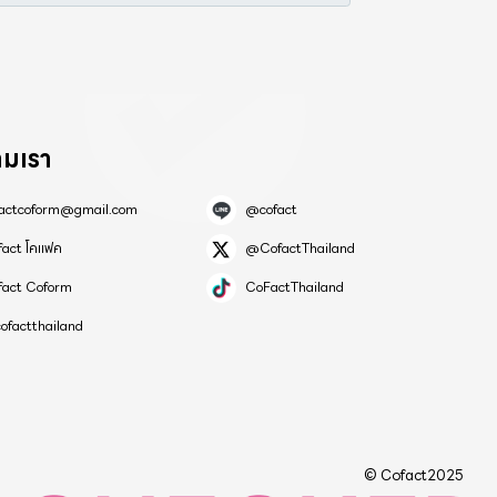
ามเรา
factcoform@gmail.com
@cofact
fact โคแฟค
@CofactThailand
fact Coform
CoFactThailand
ofactthailand
© Cofact2025