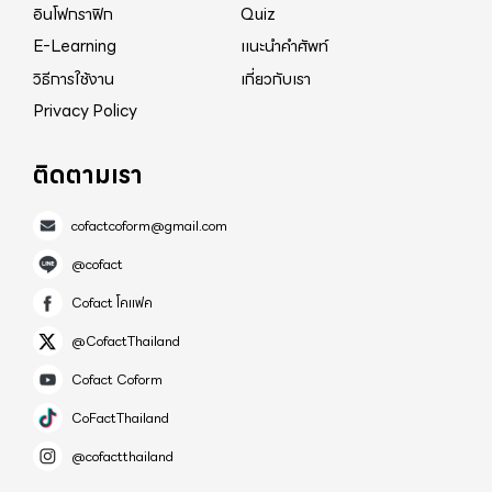
อินโฟกราฟิก
Quiz
E-Learning
แนะนำคำศัพท์
วิธีการใช้งาน
เกี่ยวกับเรา
Privacy Policy
ติดตามเรา
cofactcoform@gmail.com
@cofact
Cofact โคแฟค
@CofactThailand
Cofact Coform
CoFactThailand
@cofactthailand