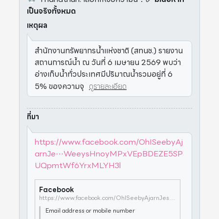
เป็นจริงทั้งหมด
เหตุผล
สำนักงานทรัพยากรน้ำแห่งชาติ (สทนช.) รายงาน
สถานการณ์น้ำ ณ วันที่ 6 เมษายน 2569 พบว่า
อ่างเก็บน้ำทั่วประเทศมีปริมาณน้ำรวมอยู่ที่ 6
5% ของความจุ
ดูรายละเอียด
ที่มา
https://www.facebook.com/OhISeebyAj
arnJe⋯WeeysHnoyMPxVEpBDEZE5SP
UQpmtWf6YrxMLYH3l
Facebook
https://www.facebook.com/OhISeebyAjarnJess/posts/pfbid0kAJAXagzD8eBL2UkHZ9HDAerXWeeysHnoyMPxVEpBDEZE5SPUQpmtWf6YrxMLYH3l
Email address or mobile number