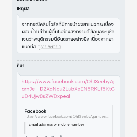
เหตุผล
จากกรณีคลิปไวรัลที่มีการนำผงยาแนวกระเบื้อง
ผสมน้ำไปป้ายผู้อื่นในช่วงสงกรานต์ ข้อมูลระบุชัด
เจนว่าพฤติกรรมนี้อันตรายอย่างยิ่ง เนื่องจากยา
แนวมีส
ดูรายละเอียด
ที่มา
https://www.facebook.com/OhISeebyAj
arnJe⋯D2XaNou2LubXeEN5RKLf5KtC
uD4Ujw8sZWDxpeal
Facebook
https://www.facebook.com/OhISeebyAjarnJess/posts/pfbid032Fcvjb9K1V1f3dcJSqNUPjiNWD2XaNou2LubXeEN5RKLf5KtCuD4Ujw8sZWDxpeal
Email address or mobile number