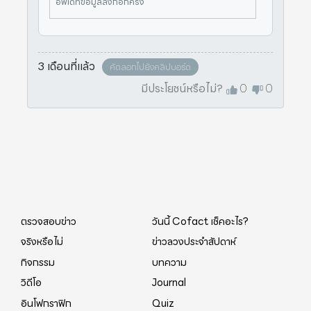
อัพเดทข้อมูลลิงก์อีกครั้ง
3 เดือนที่แล้ว
คัดลอกไปยังคลิปบอร์ด
มีประโยชน์หรือไม่?
0
0
ตรวจสอบข่าว
วันนี้ Cofact เช็คอะไร?
จริงหรือไม่
ข่าวลวงประจำสัปดาห์
กิจกรรม
บทความ
วิดีโอ
Journal
อินโฟกราฟิก
Quiz