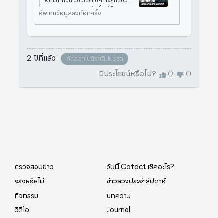
อดื่มน้ำที่ปนเปื้อนเชื้อแบคทีเรียที่ชื่อว่า
Vibrio Cholerae ดังนั้น ผู้ป่วยอหิวา
อัพเดทข้อมูลลิงก์อีกครั้ง
ตกโรคหากไม่ขับถ่ายในส้วม หรือล้างมื
อไม่สะอาดหลังขับถ่าย เชื้อจากอุจจาระ
ผู้ป่วยจะปนเปื้อน
2 ปีที่แล้ว
คัดลอกไปยังคลิปบอร์ด
มีประโยชน์หรือไม่?
0
0
ตรวจสอบข่าว
วันนี้ Cofact เช็คอะไร?
จริงหรือไม่
ข่าวลวงประจำสัปดาห์
กิจกรรม
บทความ
วิดีโอ
Journal