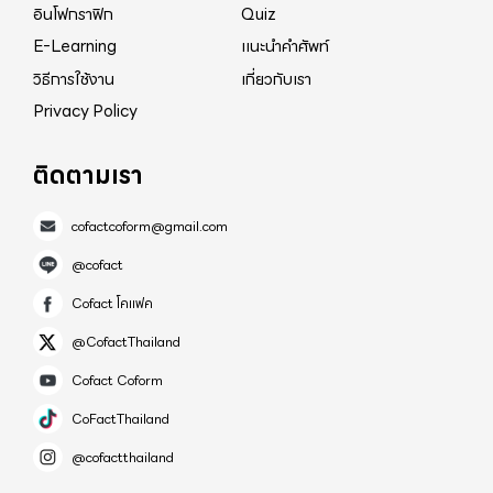
อินโฟกราฟิก
Quiz
E-Learning
แนะนำคำศัพท์
วิธีการใช้งาน
เกี่ยวกับเรา
Privacy Policy
ติดตามเรา
cofactcoform@gmail.com
@cofact
Cofact โคแฟค
@CofactThailand
Cofact Coform
CoFactThailand
@cofactthailand