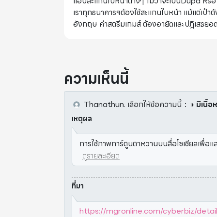
แอปสะแกนใบหน้าต่างๆ ไม่ว่าจะเป็นDupa หรือ
เราทุกธนาคารฯต้องใช้สะแกนใบหน้า แม้แต่เป๋า
อังกฤษ ค่าสตรีมเกมส์ ต้องอายัดและปฎิเสธยอ
ความเห็นนี้
Thanathun.
เลือกให้ข้อความนี้
：
◑ มีเนื้อ
เหตุผล
การใช้ภาพการ์ตูนตาหวานบนสื่อโซเชียลเพื่อ
ดูรายละเอียด
ที่มา
https://mgronline.com/cyberbiz/det