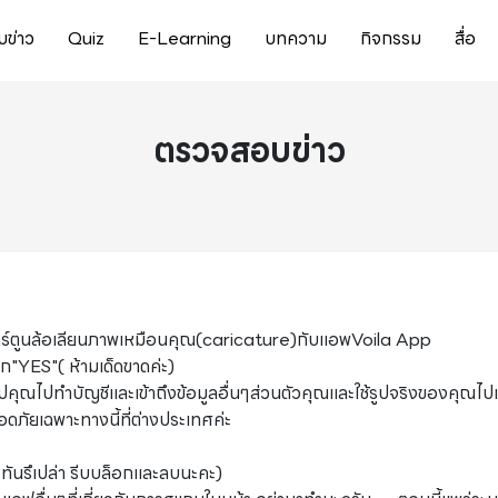
ข่าว
Quiz
E-Learning
บทความ
กิจกรรม
สื่อ
ตรวจสอบข่าว
ำการ์ตูนล้อเลียนภาพเหมือนคุณ(caricature)กับแอพVoila App
ิก"YES"( ห้ามเด็ดขาดค่ะ)
ณไปทำบัญชีและเข้าถึงข้อมูลอื่นๆส่วนตัวคุณและใช้รูปจริงของคุณไปเป
ภัยเฉพาะทางนี้ที่ต่างประเทศค่ะ
จะทันรึเปล่า รีบบล็อกและลบนะคะ)