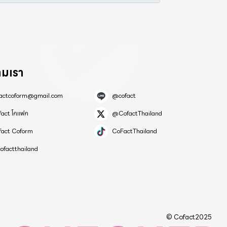
ามเรา
factcoform@gmail.com
@cofact
fact โคแฟค
@CofactThailand
fact Coform
CoFactThailand
ofactthailand
© Cofact2025