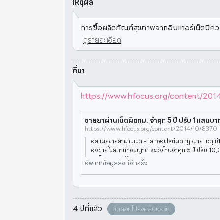
เหตุผล
การซื้อผลิตภัณฑ์สุขภาพจากอินเทอร์เน็ตมีคว
ดูรายละเอียด
ที่มา
https://www.hfocus.org/content/201
https://www.hfocus.org/content/2014/10/8370
อย.เผยขายยาผ่านเน็ต - โลกออนไลน์ผิดกฎหมาย เหตุไม่ใช่ส
องขายในสถานที่อนุญาต ระวังโทษจำคุก 5 ปี ปรับ 10
ผิดโฆษณายาปรับอีก 100,000 บาท เผยขายอาหารเสริม
อัพเดทข้อมูลลิงก์อีกครั้ง
พคุณทางเพศผ่านเ
4 ปีที่แล้ว
คัดลอกไปยังคลิปบอร์ด