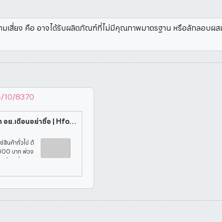
ามเสี่ยง คือ อาจได้รับผลิตภัณฑ์ที่ไม่มีคุณภาพมาตรฐาน หรือลักลอบผส
4/10/8370
ขายยาผ่านเน็ตผิดกม. จำคุก 5 ปี ปรับ 1 แสนบาท อย.เตือนอย่าซื้อ | Hfocus.org เจาะลึกระบบสุขภาพ
ินค้าทั่วไป ต้
,000 บาท พ่วง
อ้างเพิ่มสรร