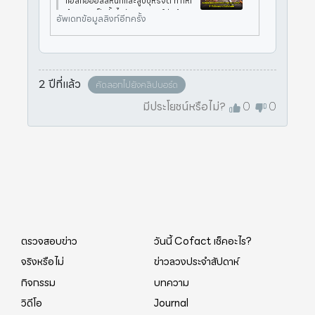
แอลกอฮอลล์หนักและสูบบุหรี่จัด ทำให้เ
ลือดเเยกเป็นชั้นไขมัน ทางศูนย์ต่อต้าน
อัพเดทข้อมูลลิงก์อีกครั้ง
ข่าวปลอมได้ดำเนินการตรวจสอบข้อเท็
จจริงกับโรงพยาบาลราชวิถี กรมการแ
พทย์ กระทรวงสาธารณสุข พ
2 ปีที่แล้ว
คัดลอกไปยังคลิปบอร์ด
มีประโยชน์หรือไม่?
0
0
ตรวจสอบข่าว
วันนี้ Cofact เช็คอะไร?
จริงหรือไม่
ข่าวลวงประจำสัปดาห์
กิจกรรม
บทความ
วิดีโอ
Journal