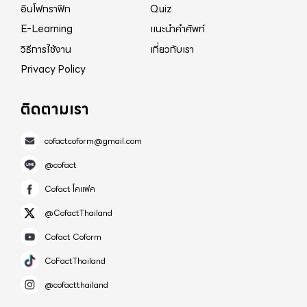
อินโฟกราฟิก
Quiz
E-Learning
แนะนำคำศัพท์
วิธีการใช้งาน
เกี่ยวกับเรา
Privacy Policy
ติดตามเรา
cofactcoform@gmail.com
@cofact
Cofact โคแฟค
@CofactThailand
Cofact Coform
CoFactThailand
@cofactthailand