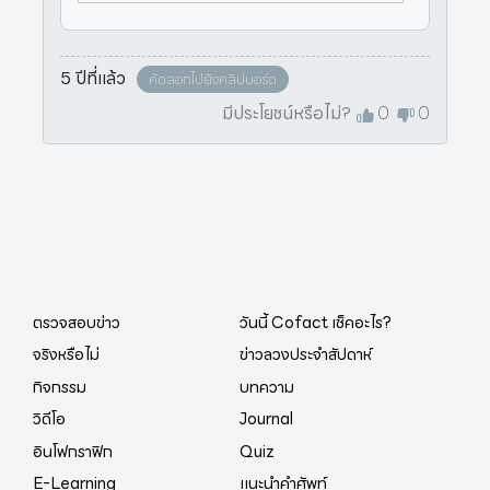
ระชาสัมพันธ์ในยุโรป ตอบรับโมเดล “ภูเ
ก็ต แซนด์บ็อกซ์” ยืนย
5 ปีที่แล้ว
คัดลอกไปยังคลิปบอร์ด
มีประโยชน์หรือไม่?
0
0
ตรวจสอบข่าว
วันนี้ Cofact เช็คอะไร?
จริงหรือไม่
ข่าวลวงประจำสัปดาห์
กิจกรรม
บทความ
วิดีโอ
Journal
อินโฟกราฟิก
Quiz
E-Learning
แนะนำคำศัพท์