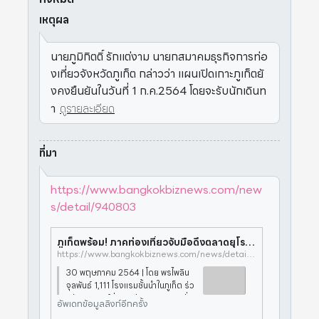
เหตุผล
นายภูมิกิตติ์ รักแต่งาม นายกสมาคมธุรกิจการท่อ
งเที่ยวจังหวัดภูเก็ต กล่าวว่า แผนเปิดเกาะภูเก็ตยั
งคงยืนยันในวันที่ 1 ก.ค.2564 โดยจะรับนักเดินท
า
ดูรายละเอียด
ที่มา
https://www.bangkokbiznews.com/new
s/detail/940803
ภูเก็ตพร้อม! ภาคท่องเที่ยวจับมือดึงตลาดยุโรป สู่ “ภูเก็ต แซนด์บ็อกซ์” รับทัวริสต์ต่างชาติ 1 ก.ค.นี้
https://www.bangkokbiznews.com/news/detail/940803
30 พฤษภาคม 2564 | โดย พรไพลิน
จุลพันธ์ 1,111 โรงแรมชั้นนำในภูเก็ต ร่ว
มกับเดลิเวอร์ริ่ง เอเชีย คอมมิวนิเคชั่น
อัพเดทข้อมูลลิงก์อีกครั้ง
ส์ เปิดตัวแคมเปญการตลาดและการป