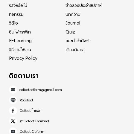
จริงหรือไม่
ข่าวลวงประจำสัปดาห์
กิจกรรม
บทความ
วิดีโอ
Journal
อินโฟกราฟิก
Quiz
E-Learning
แนะนำคำศัพท์
วิธีการใช้งาน
เกี่ยวกับเรา
Privacy Policy
ติดตามเรา
cofactcoform@gmail.com
@cofact
Cofact โคแฟค
@CofactThailand
Cofact Coform