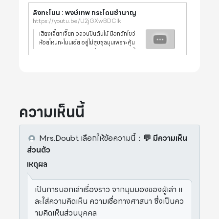
ลิงทะโมน : พงษ์เทพ กระโดนชำนาญ
https://youtu.be/U2jGXwBDClk
เสียงเจี๊ยกเจี๊ยก อลวนปีนต้นไม้ มือกวักไขว่
ห้อยโหนทะโมนเอ๋ย อยู่ไม่สุขชุลมุนเพราะคุ้น
เคย ชาติเฉลยซุกซนคนเรียกลิง ชอบแลบลิ้น
ปลิ้นตาทำหน้าหลอก แยกเขี้ยวงอกเกาสีข้าง
ครางหงิงหงิง จับหมัดร้องฮือฮือมือระวิ
ความเห็นนี้
Mrs.Doubt
เลือกให้ข้อความนี้
：
💬 มีความเห็น
ส่วนตัว
เหตุผล
เป็นการบอกเล่าเรื่องราว จากมุมมองของผู้เล่า แ
ละใส่ความคิดเห็น ความเชื่อทางศาสนา ซึ่งเป็นคว
ามคิดเห็นส่วนบุคคล