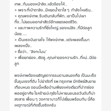
เทพ...ก้มมองหน้าลิง..แล้วร้องไห้...
> เพราะที่เบ้าตาลิง...มีหยดน้ำตาใส ๆ. กำลังไหลริน...
> คุณพงษ์เทพ..รีบเดินกลับที่พัก...เอาปืนไปเผา
ทิ้ง...ไม่ยอมออกล่าสัตว์อีกเลยตลอดชีวิต..
> และภาพความรักที่ยิ่งใหญ่..ของแม่ลิง...ที่มีต่อลูก
น้อย ......
> เป็นแรงบันดาลใจ. ให้พงษ์เทพ...แต่งเพลงขึ้นมา
เพลงหนึ่ง...
> ชื่อว่า... “ลิงทะโมน”
> เพื่อยกย่อง...เชิดชู...คุณค่าของความรัก...ที่แม่...มีต่อ
ลูก
พงษ์เทพต้องเผชิญชตากรรมตามสนองคือ เป็นมะเร็ง
ขั้นรุนแรงที่ตับ ไปผ่าตัดที่ รพ.กรุงเทพ มีทรัพย์สินขาย
เกือบหมด ตอนนี้เหลือบ้านเพียงแห่งเดียวที่ปากช่อง
พออยู่อาศัย โรคร้ายปะทุยังไม่หายนอนรอวันดับก็น่า
สงสาร เพื่อน ๆ วงคาราบาวก็ไปเยี่ยมพร้อมกัน นี่คือ
เหตุการณ์ที่เกิดขึ้นจริงครับ