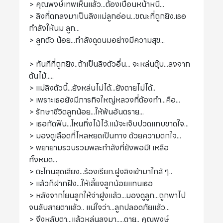
> คุณพงษ์เทพเห็นแล้ว...ต้องเบือนหน้าหนี...
> ลิงที่ตกลงมาเป็นลิงแม่ลูกอ่อน...ขณะที่ถูกยิง.เธอ
กำลังให้นม ลูก...
> ลูกตัว น้อย...กำลังดูดนมอย่างมีความสุข...
> ทันทีที่ถูกยิง..ถ้าเป็นลิงตัวอื่น... จะหล่นตุ๊บ...ลงจาก
ต้นไม้.....
> แม่ลิงตัวนี้...ยังหล่นไม่ได้...ยังตายไม่ได้..
> เพราะเธอยังมีภารกิจใหญ่หลวงที่ต้องทำ...คือ...
> รักษาชีวิตลูกน้อย...ให้พ้นอันตราย...
> เธอกัดฟัน...โหนกิ่งไม้ไว้.แม้จะเจ็บปวดแทบขาดใจ...
> มองดูเลือดที่ไหลหยดเป็นทาง ด้วยความตกใจ...
> พยายามรวบรวมพละกำลังที่ยังพอมี! เหลือ
ทั้งหมด...
> ตะโกนสุดเสียง...ร้องเรียก.ฝูงลิงเข้ามาใกล้ ๆ..
> แล้วก็ฝากฝัง...ให้เลี้ยงลูกน้อยแทนเธอ
> หลังจากโยนลูกให้จ่าฝูงแล้ว...มองดูลูก...ถูกพาไป
จนลับสายตาแล้ว.. แน่ใจว่า...ลูกปลอดภัยแล้ว...
> จึงหลับตา...แล้วหล่นลงมา.....ตาย.. คุณพงษ์