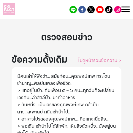
ตรวจสอบข่าว
ข้อความดั้งเดิม
ไปดูหน้ารวมข้อความ
>
มีคนเล่าให้ฟังว่า... สมัยก่อน...คุณพงษ์เทพ กระโดน
ชำนาญ...ศิลปินเพลงเพื่อชีวิต..
> แกอยู่ในป่า...กับเพื่อน ๕ ~ ๖ คน...ทุกวันก็จะเปลี่ยน
เวรกัน...ล่าสัตว์ป่า...มาทำอาหาร
> วันหนึ่ง...เป็นเวรของคุณพงษ์เทพ คว้าปืน
ยาว...สะพายบ่า.เดินเข้าป่าไป...
> อาหารโปรดของคุณพงษ์เทพ.....คือแกงเนื้อลิง...
> พอเดิน เข้าป่าไปได้สักพัก. เห็นลิงตัวหนึ่ง...นั่งอยู่บน