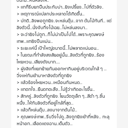
ต้นไม้...หันหลังให้..
> แกก็รีบยกปืนประทับบ่า...ยิงเปรี้ยง...ไปที่ตัวลิง..
> เหตุการณ์แปลกประหลาดได้เกิดขึ้น...
> ปกติ...ลิงพอถูกยิง..จะหล่นตุ๊บ...จาก ต้นไม้ทันที... แต่
ลิงตัวนี้...นั่งจับกิ่งไม้เฉย...ไม่หล่นลงมา...
> จะว่ายิงไม่ถูก...ก็ไม่น่าเป็นไปได้...เพราะคุณพงษ์
เทพ...แกยิงปืนแม่น...
> ระยะแค่นี้ เป้าใหญ่ขนาดนี้...ไม่พลาดแน่นอน...
> ในขณะที่กำลังสงสัยอยู่นั้น...ลิงตัวที่ถูกยิง...ร้อง
โหยหวน...เสียงดังมาก.....
> ฝูงลิงที่แยกย้ายกันออกหากินอยู่บริเวณใกล้ ๆ ...
วิ่งแห่กันเข้ามาหาลิงตัวที่ถูกยิง
> แล้วร้องโหยหวน...เหมือนกันหมด...
> แกตกใจ...ยืนตกตะลึง...ไม่รู้ว่าเกิดอะไรขึ้น...
> สักครู่...ลิงตัวที่ถูกยิง. โยนวัตถุเล็ก ๆ...สีดำ ๆ..ชิ้น
หนึ่ง...ให้กับลิงตัวที่อยู่ใกล้ที่สุด...
> แล้วก็หล่นตุ๊บ...ลงมาจากต้นไม้...
> คุณพงษ์เทพ...รีบวิ่งไปดู...ลิงถูกยิงเข้าที่หลัง... ทะลุ
หน้าอก...เลือดแดงฉาน..เต็มตัว...