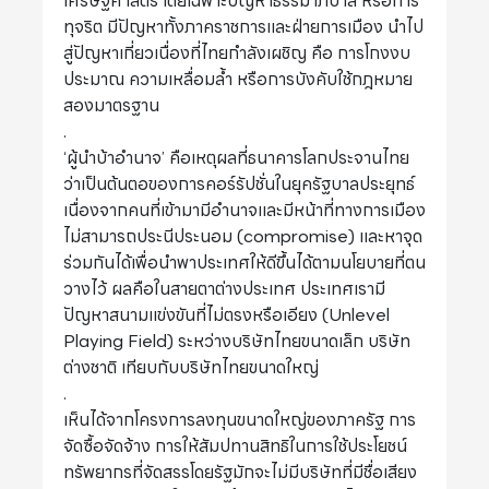
เศรษฐศาสตร์ โดยเฉพาะปัญหาธรรมาภิบาล หรือการ
ทุจริต มีปัญหาทั้งภาคราชการและฝ่ายการเมือง นำไป
สู่ปัญหาเกี่ยวเนื่องที่ไทยกำลังเผชิญ คือ การโกงงบ
ประมาณ ความเหลื่อมล้ำ หรือการบังคับใช้กฎหมาย
สองมาตรฐาน
.
‘ผู้นำบ้าอำนาจ’ คือเหตุผลที่ธนาคารโลกประจานไทย
ว่าเป็นต้นตอของการคอร์รัปชั่นในยุครัฐบาลประยุทธ์
เนื่องจากคนที่เข้ามามีอำนาจและมีหน้าที่ทางการเมือง
ไม่สามารถประนีประนอม (compromise) และหาจุด
ร่วมกันได้เพื่อนำพาประเทศให้ดีขึ้นได้ตามนโยบายที่ตน
วางไว้ ผลคือในสายตาต่างประเทศ ประเทศเรามี
ปัญหาสนามแข่งขันที่ไม่ตรงหรือเอียง (Unlevel
Playing Field) ระหว่างบริษัทไทยขนาดเล็ก บริษัท
ต่างชาติ เทียบกับบริษัทไทยขนาดใหญ่
.
เห็นได้จากโครงการลงทุนขนาดใหญ่ของภาครัฐ การ
จัดซื้อจัดจ้าง การให้สัมปทานสิทธิในการใช้ประโยชน์
ทรัพยากรที่จัดสรรโดยรัฐมักจะไม่มีบริษัทที่มีชื่อเสียง