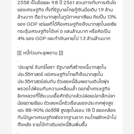
2558 เป็นร้อยละ 9.8 ปี 2561 สวนทางกับการเติบโต
ของเศรษฐกิจ ทั้งที่รัฐบาลไทยกู้เงินมือเติบ 1.9 ล้าน
ล้านบาท ถือว่ามากสุดในภูมิภาคอาเซียน คิดเป็น 13%
ของ GDP แต่ผลทีได้คือเศรษฐกิจเจ๊งมากสุดในเอเชีย
กระตุ้นเศรษฐกิจได้แค่ 6 แสนล้านบาท หรือคิดเป็น
4% ของ GDP และทำเงินหายไป 1.3 ล้านล้านบาท
.
[[[ หนี้ท่วมทะลุเพดาน ]]]
.
‘ประยุทธ์ จันทร์โอชา’ รัฐบาลที่สร้างหนี้มากสุดใน
ประวัติศาสตร์ แต่เศรษฐกิจไทยก็เจ๊งมากสุดใน
ประวัติศาสตร์เช่นกัน ตัวเลขหนี้ล้นเพดานเติบโตพุ่ง
พรวดไปพ้อมกับความเหลื่อมล้ำ ตอกย้ำเศรษฐกิจ
ลิเกหลวงที่ใช้ระบบเอื้อศักดินาแล้วปล่อยปลาเล็กปลา
น้อยตายเรียบ ตัวเลขหนี้ครัวเรือนของประเทศพุ่งสูง
แตะ 88-90% ต่อจีดีพี สูงสุดในรอบ 18 ปี สอดคล้อง
กับปัญหาเศรษฐกิจพังจากฐานราก คนไทยชักหน้าไม่
ถึงหลัง รายได้เท่าเดิมแต่หนี้สินเพิ่มขึ้น
.