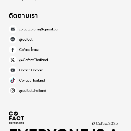
ติดตามเรา
cofactcoform@gmail.com
@cofact
Cofact โคแฟค
@CofactThailand
Cofact Coform
CoFactThailand
@cofactthailand
© Cofact2025