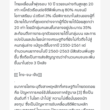
ไทยเหลื่อมล้ำพุ่งรอบ 10 ปี รวยจนห่างกันสูงสุด 20
เท่า หนี้ครัวเรือนต่อจีดีพีเพิ่มทะลุ 80% คนจนมี
โอกาสเรียน ป.ตรีแค่ 3% เมื่อพิจารณาในส่วนของผู้ที่
มีรายได้มากที่สุดแตกต่างจากผู้ที่มีรายได้น้อยสุดกว่า
20 เท่า โดยมีกลุ่มคนชนชั้นกลางอยู่ประมาณ 35%
สะท้อนถึงการกระจุกตัวของรายได้ในกลุ่มบน และการ
แบ่งปันผลประโยชน์ทางเศรษฐกิจที่ยังไม่ทั่วถึงไปสู่
คนกลุ่มล่าง แม้ดูจะดีขึ้นจากปี 2550-2561 แต่
จำนวนคนยากจนในปี 2560-2563 มีสัดส่วนเพิ่มสูง
ขึ้น ซึ่งถือเป็นการส่งสัญญาณว่าจำนวนคนจนจะเพิ่ม
ขึ้นมาในช่วง 3 ปีหลัง
.
[[[ โกง-จน-เจ๊ง]]]
.
ธนาคารโลกระบุถึงสาเหตุหลักที่เศรษฐกิจไทยถดถอย
คือ ปัญหาการคอร์รัปชั่นของภาครัฐบาล [3] ซึ่งเป็น
อันดับที่ 1 ในโลก นำไปสู่ ‘ความไม่เชื่อมั่นของนัก
ลงทุน’ ซึ่งเป็นปัญหาการขับเคลื่อนจีดีพีตามหลัก