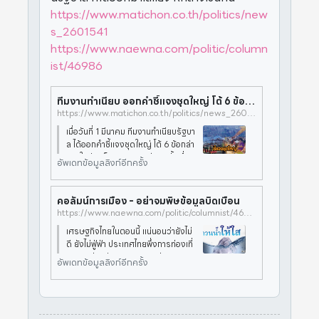
https://www.matichon.co.th/politics/new
s_2601541
https://www.naewna.com/politic/column
ist/46986
ทีมงานทำเนียบ ออกคำชี้แจงชุดใหญ่ โต้ 6 ข้อกล่าวหาศก. ชี้ไทยเหลื่อมล้ำลดลง
https://www.matichon.co.th/politics/news_2601541
เมื่อวันที่ 1 มีนาคม ทีมงานทำเนียบรัฐบา
ล ได้ออกคำชี้แจงชุดใหญ่ โต้ 6 ข้อกล่า
วหาในประเด็นเศรษฐกิจต่างๆ ทั้งเรื่อง
อัพเดทข้อมูลลิงก์อีกครั้ง
หนี้สาธารณะ ต่อ GDP หนี้ครัวเรือน แ
ละ เงินกู้โควิด 1 ในประเด็นคำกล่าวหาที่
ว่า “สุดช็อค
คอลัมน์การเมือง - อย่าจมพิษข้อมูลบิดเบือน
https://www.naewna.com/politic/columnist/46986
เศรษฐกิจไทยในตอนนี้ แน่นอนว่ายังไม่
ดี ยังไม่ฟู่ฟ่า ประเทศไทยพึ่งการท่องเที่
ยวจากต่างประเทศและการส่งออกมหา
อัพเดทข้อมูลลิงก์อีกครั้ง
ศาล จึงได้รับผลกระทบหนัก เรื่องนี้ไม่ย
ากเกินเข้าใจเลยแม้แต่น้อย แต่คนบางก