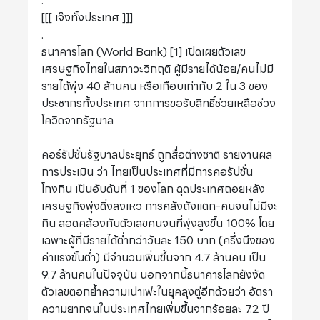
.
[[[ เจ๊งทั้งประเทศ ]]]
.
ธนาคารโลก (World Bank) [1] เปิดเผยตัวเลข
เศรษฐกิจไทยในสภาวะวิกฤติ ผู้มีรายได้น้อย/คนไม่มี
รายได้พุ่ง 40 ล้านคน หรือเกือบเท่ากับ 2 ใน 3 ของ
ประชากรทั้งประเทศ จากการขอรับสิทธิ์ช่วยเหลือช่วง
โควิดจากรัฐบาล
คอร์รัปชั่นรัฐบาลประยุทธ์ ถูกสื่อต่างชาติ รายงานผล
การประเมิน ว่า ไทยเป็นประเทศที่มีการคอรัปชั่น
โกงกิน เป็นอับดับที่ 1 ของโลก ฉุดประเทศถอยหลัง
เศรษฐกิจพุ่งดิ่งลงเหว การคลังถังแตก-คนจนไม่มีจะ
กิน สอดคล้องกับตัวเลขคนจนที่พุ่งสูงขึ้น 100% โดย
เฉพาะผู้ที่มีรายได้ต่ำกว่าวันละ 150 บาท (ครึ่งนึงของ
ค่าแรงขั้นต่ำ) มีจำนวนเพิ่มขึ้นจาก 4.7 ล้านคน เป็น
9.7 ล้านคนในปัจจุบัน นอกจากนี้ธนาคารโลกยังงัด
ตัวเลขตอกย้ำความเน่าเฟะในยุคลุงตู่อีกด้วยว่า อัตรา
ความยากจนในประเทศไทยเพิ่มขึ้นจากร้อยละ 7.2 ปี