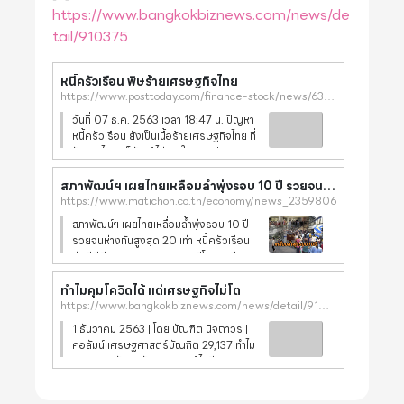
https://www.bangkokbiznews.com/news/de
tail/910375
หนี้ครัวเรือน พิษร้ายเศรษฐกิจไทย
https://www.posttoday.com/finance-stock/news/639770
วันที่ 07 ธ.ค. 2563 เวลา 18:47 น. ปัญหา
หนี้ครัวเรือน ยังเป็นเนื้อร้ายเศรษฐกิจไทย ที่
รัฐบาลไหนๆ ก็ยังแก้ไม่ตก ในภาวะปกติ
ปัญหา
สภาพัฒน์ฯ เผยไทยเหลื่อมล้ำพุ่งรอบ 10 ปี รวยจนห่างกันสูงสุด 20 เท่า หนี้ครัวเรือนต่อจีดีพีเพิ่มทะลุ 80 เปอร์เซ็นต์
https://www.matichon.co.th/economy/news_2359806
สภาพัฒน์ฯ เผยไทยเหลื่อมล้ำพุ่งรอบ 10 ปี
รวยจนห่างกันสูงสุด 20 เท่า หนี้ครัวเรือน
ต่อจีดีพีเพิ่มทะลุ 80% คนจนมีโอกาสเรียน
ป.ตรีแค่ 3% เมื่อวันที่ 22 กันยายน กรณีการ
ทำไมคุมโควิดได้ แต่เศรษฐกิจไม่โต
ระบาดของไวรัสโควิด-19 ยังมีผลกระทบต่อ
ภ
https://www.bangkokbiznews.com/news/detail/910375
1 ธันวาคม 2563 | โดย บัณฑิต นิจถาวร |
คอลัมน์ เศรษฐศาสตร์บัณฑิต 29,137 ทำไม
เศรษฐกิจยังหดตัวรุนแรง แม้ไม่มีการ
ระบาดของโควิด-19 ในประเทศ แต่กำลังซื้อ
ในประเทศยังอ่อนแอ ที่เกิดจากผลจากการ