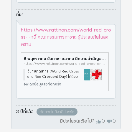
ที่มา
https://www.rattinan.com/world-red-cro
ss⋯กนี้ คณะกรรมการกาชาด,ผู้ประสบภัยในสง
คราม
8 พฤษภาคม วันกาชาดสากล มีความสำคัญอย่างไร
https://www.rattinan.com/world-red-cross-and-red-crescent-day/#:~:text=%E0%B8%99%E0%B8%AD%E0%B8%81%E0%B8%88%E0%B8%B2%E0%B8%81%E0%B8%99%E0%B8%B5%E0%B9%89%20%E0%B8%84%E0%B8%93%E0%B8%B0%E0%B8%81%E0%B8%A3%E0%B8%A3%E0%B8%A1%E0%B8%81%E0%B8%B2%E0%B8%A3%E0%B8%81%E0%B8%B2%E0%B8%8A%E0%B8%B2%E0%B8%94,%E0%B8%9C%E0%B8%B9%E0%B9%89%E0%B8%9B%E0%B8%A3%E0%B8%B0%E0%B8%AA%E0%B8%9A%E0%B8%A0%E0%B8%B1%E0%B8%A2%E0%B9%83%E0%B8%99%E0%B8%AA%E0%B8%87%E0%B8%84%E0%B8%A3%E0%B8%B2%E0%B8%A1
วันกาชาดสากล (World Red Cross
and Red Crescent Day) ได้ถือมา
จากหน่วยงาน “สภากาชาดสากล” (Int
อัพเดทข้อมูลลิงก์อีกครั้ง
ernational Committee of the R
ed Cross) ที่ถือกำเนิดเกิดขึ้นเมื่อ
ค.ศ. 1863 โดยมีภารกิจด้านมนุษยธร
รมในการช่วยเ
3 ปีที่แล้ว
คัดลอกไปยังคลิปบอร์ด
มีประโยชน์หรือไม่?
0
0