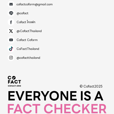
cofactcoform@gmail.com
@cofact
Cofact โคแฟค
@CofactThailand
Cofact Coform
CoFactThailand
@cofactthailand
© Cofact2025