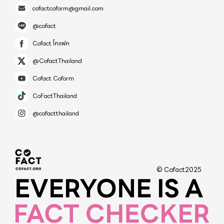
cofactcoform@gmail.com
@cofact
Cofact โคแฟค
@CofactThailand
Cofact Coform
CoFactThailand
@cofactthailand
© Cofact2025