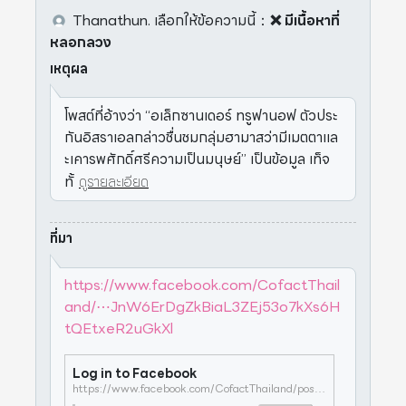
Thanathun.
เลือกให้ข้อความนี้
：
❌ มีเนื้อหาที่
หลอกลวง
เหตุผล
โพสต์ที่อ้างว่า “อเล็กซานเดอร์ ทรูฟานอฟ ตัวประ
กันอิสราเอลกล่าวชื่นชมกลุ่มฮามาสว่ามีเมตตาแล
ะเคารพศักดิ์ศรีความเป็นมนุษย์” เป็นข้อมูล เท็จ
ทั้
ดูรายละเอียด
ที่มา
https://www.facebook.com/CofactThail
and/⋯JnW6ErDgZkBiaL3ZEj53o7kXs6H
tQEtxeR2uGkXl
Log in to Facebook
https://www.facebook.com/CofactThailand/posts/pfbid0J1pbRwtaa1JezCHwywnNkA5rMJnW6ErDgZkBiaL3ZEj53o7kXs6HtQEtxeR2uGkXl