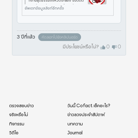
กงานยุติธรรมจังหวัดระยอง รับติดต
ามคดีของ ปชช. และขอข้อมูลส่วนบุค
อัพเดทข้อมูลลิงก์อีกครั้ง
คล ทางศูนย์ต่อต้านข่าวปลอมได้ดำเนิน
การตรวจสอบข้อเท็จจริงกับสำนักงาน
ปลัดกระทรวงยุติธรรม กระทรวงยุติ
3 ปีที่แล้ว
คัดลอกไปยังคลิปบอร์ด
มีประโยชน์หรือไม่?
0
0
ตรวจสอบข่าว
วันนี้ Cofact เช็คอะไร?
จริงหรือไม่
ข่าวลวงประจำสัปดาห์
กิจกรรม
บทความ
วิดีโอ
Journal