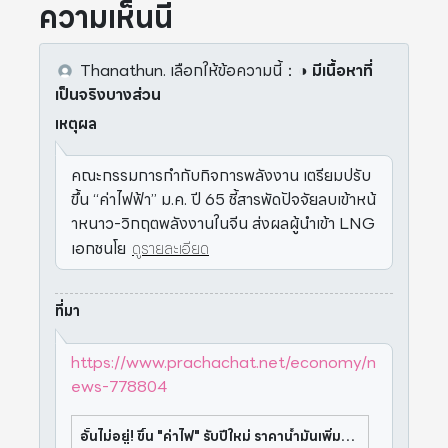
ความเห็นนี้
Thanathun.
เลือกให้ข้อความนี้
：
◑ มีเนื้อหาที่
เป็นจริงบางส่วน
เหตุผล
คณะกรรมการกำกับกิจการพลังงาน เตรียมปรับ
ขึ้น “ค่าไฟฟ้า” ม.ค. ปี 65 ชี้สารพัดปัจจัยลบเข้าหน้
าหนาว-วิกฤตพลังงานในจีน ส่งผลผู้นำเข้า LNG
เอกชนโย
ดูรายละเอียด
ที่มา
https://www.prachachat.net/economy/n
ews-778804
อั้นไม่อยู่! ขึ้น "ค่าไฟ" รับปีใหม่ ราคาน้ำมันเพิ่มดันต้นทุนก๊าซพุ่ง