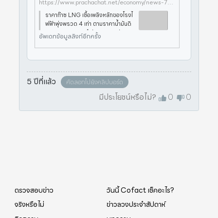
https://www.prachachat.net/economy/news-778804
ราคาก๊าซ LNG เชื้อเพลิงหลักของโรงไ
ฟฟ้าพุ่งพรวด 4 เท่า ตามราคาน้ำมันดิ
บ คณะกรรมการกำกับกิจการพลังงาน
อัพเดทข้อมูลลิงก์อีกครั้ง
เตรียมปรับขึ้น “ค่าไฟฟ้า” ม.ค. ปี 65 ชี้
สารพัดปัจจัยลบเข้าหน้าหนาว-วิกฤตพ
ลังงานในจีน ส่งผลผู้นำเข้า
5 ปีที่แล้ว
คัดลอกไปยังคลิปบอร์ด
มีประโยชน์หรือไม่?
0
0
ตรวจสอบข่าว
วันนี้ Cofact เช็คอะไร?
จริงหรือไม่
ข่าวลวงประจำสัปดาห์