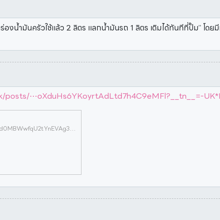
น้ำมันครัวใช้แล้ว 2 ลิตร แลกน้ำมันรถ 1 ลิตร เติมได้ทันทีที่ปั๊ม” โดยมีก
ak/posts/⋯oXduHs6YKoyrtAdLtd7h4C9eMFl?__tn__=-UK*
https://www.facebook.com/Bangchak/posts/pfbid0MBWwfqU2tYnEVAg36ZwjsU8BeSZUv3brx3FmnioXduHs6YKoyrtAdLtd7h4C9eMFl?__tn__=-UK*F