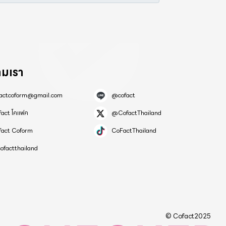
ามเรา
factcoform@gmail.com
@cofact
fact โคแฟค
@CofactThailand
fact Coform
CoFactThailand
ofactthailand
© Cofact2025