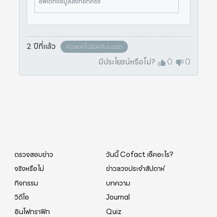
อัพเดทข้อมูลลิงก์อีกครั้ง
รตรวจสอบข้อเท็จจริงกับทางสำนักงา
นคณะกรรมการกำกับหลักทรัพย์และต
ลาดหลักทรัพย์ (ก.ล.ต.) พบว่าข้อม
2 ปีที่แล้ว
คัดลอกไปยังคลิปบอร์ด
มีประโยชน์หรือไม่?
0
0
ตรวจสอบข่าว
วันนี้ Cofact เช็คอะไร?
จริงหรือไม่
ข่าวลวงประจำสัปดาห์
กิจกรรม
บทความ
วิดีโอ
Journal
อินโฟกราฟิก
Quiz